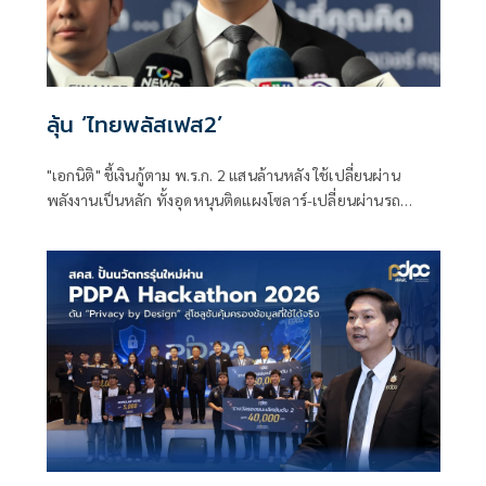
ลุ้น ‘ไทยพลัสเฟส2’
"เอกนิติ" ชี้เงินกู้ตาม พ.ร.ก. 2 แสนล้านหลัง ใช้เปลี่ยนผ่าน
พลังงานเป็นหลัก ทั้งอุดหนุนติดแผงโซลาร์-เปลี่ยนผ่านรถ
โดยสารเป็น EV ส่วนเงินกู้ 2 แสนล้านแรกเหลือ 4 หมื่นล้าน
พร้อมให้ใช้กับไทยเที่ยวไทยพลัส ส่วนไทยช่วยไทยพลัส เฟส 2
รอประเมินความเหมาะสม นายกฯ เผยจะพยายาม