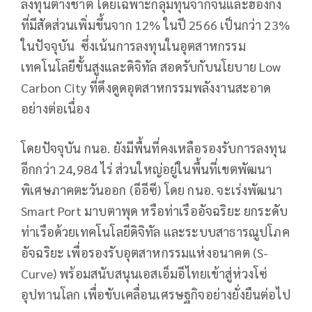
ลงทุนต่างชาติ โดยเฉพาะกลุ่มทุนจากจีนและฮ่องกง
ที่มีสัดส่วนเพิ่มขึ้นจาก 12% ในปี 2566 เป็นกว่า 23%
ในปัจจุบัน ซึ่งเน้นการลงทุนในอุตสาหกรรม
เทคโนโลยีขั้นสูงและดิจิทัล สอดรับกับนโยบาย Low
Carbon City ที่ดึงดูดอุตสาหกรรมพลังงานสะอาด
อย่างต่อเนื่อง
โดยปัจจุบัน กนอ. ยังมีพื้นที่คงเหลือรองรับการลงทุน
อีกกว่า 24,984 ไร่ ส่วนใหญ่อยู่ในพื้นที่เขตพัฒนา
พิเศษภาคตะวันออก (อีอีซี) โดย กนอ. จะเร่งพัฒนา
Smart Port มาบตาพุด หรือท่าเรืออัจฉริยะ ยกระดับ
ท่าเรือด้วยเทคโนโลยีดิจิทัล และระบบสาธารณูปโภค
อัจฉริยะ เพื่อรองรับอุตสาหกรรมแห่งอนาคต (S-
Curve) พร้อมสนับสนุนเอสเอ็มอีไทยเข้าสู่ห่วงโซ่
อุปทานโลก เพื่อขับเคลื่อนเศรษฐกิจอย่างยั่งยืนต่อไป