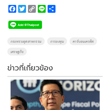
F
T
C
Li
S
ac
wi
o
n
h
e
tt
p
e
ar
b
er
y
e
o
Li
Tags
กระทรวงอุตสาหกรรม
การลงทุน
คาร์บอนเครดิต
o
n
เศรษฐกิจ
k
k
ข่าวที่เกี่ยวข้อง