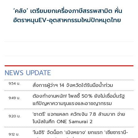
‘คลัง’ เตรียมยกเครื่องภาษีสรรพสามิต หั่น
อัตราหนุนEV-อุตสาหกรรมใหม่ปักหมุดไทย
NEWS UPDATE
9:54 น.
สั่งการผู้ว่าฯ 14 จังหวัดใต้รับมือน้ำท่วม
ต้องทำงานหนัก! โพลชี้ 50% ยังไม่เชื่อมั่นรัฐ
9:49 น.
แก้ปัญหาความรุนแรงและอาชญากรรม
'ชาตรี' แจกแหลก ควักเงิน 7.8 ล้านบาท จ่าย
9:20 น.
โบนัสในศึก ONE Samurai 2
'โนอิริ' จัดน็อก 'เมิงหยาง' ยกแรก 'เซียซารานี-
9:12 น.