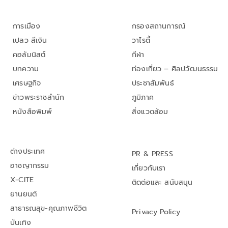
การเมือง
กรองสถานการณ์
เปลว สีเงิน
วาไรตี้
คอลัมนิสต์
กีฬา
บทความ
ท่องเที่ยว – ศิลปวัฒนธรรม
เศรษฐกิจ
ประชาสัมพันธ์
ข่าวพระราชสำนัก
ภูมิภาค
หนังสือพิมพ์
สิ่งแวดล้อม
ต่างประเทศ
PR & PRESS
อาชญากรรม
เกี่ยวกับเรา
X-CITE
ติดต่อและ สนับสนุน
ยานยนต์
สาธารณสุข-คุณภาพชีวิต
Privacy Policy
บันเทิง