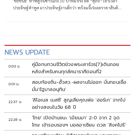
'ชัยชนะ' ท้าพิสูจน์ข้าวแกง 30 บาทมีจริง อัด “ศุภจี“ เอาเวลา
ประดิษฐ์คำพูด มาประดิษฐ์งานดีกว่า พร้อมจี้เร่งลดราคาสินค้า
ตามต้นทุนพลังงานที่ลดลง-วางมาตรการรองรับผลไม้ภาคใต้
ก่อนล้นตลาด
NEWS UPDATE
คู่มือทบทวนชีวิตช่วงพระเสาร์จร(7)เดินถอย
0:03 น.
หลังสำหรับคนทุกลัคนาราศีตอนที่2
สอบท้องถิ่น-ฮั้วสว.-ผลงานไม่ออก บั่นทอนเชื่อ
0:01 น.
มั่น'รัฐบาลอนุทิน'
'ลิโอเนล เมสซี' สูญเสียคุณพ่อ 'ฮอร์เก' จากไป
22:37 น.
อย่างสงบในวัย 68 ปี
'ไทย' เปิดบ้านชนะ 'เมียนมา' 2-0 จาก 2 จุด
22:26 น.
โทษ เข้ารอบรองฯ บอลอาเซียน ดวล 'สิงคโปร์'