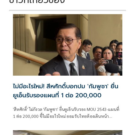
ข่าวที่เกี่ยวข้อง
ไม่มีอะไรใหม่! สีหศักดิ์บอกปม 'กัมพูชา' ยื่น
ยูเอ็นรับรองแผนที่ 1 ต่อ 200,000
'สีหศักดิ์' ไม่กังวล 'กัมพูชา' ยื่นยูเอ็นรับรอง MOU 2543-แผนที่
1 ต่อ 200,000​ ชี้ไม่มีอะไรใหม่ ยอมรับไทยต้องเดินหน้า
UNCLOS หลัง 'กัมพูชา' เมินเจรจาทวิภาคี เตือนกรรมการสิทธิฯ
ระวังตกเป็นเครื่องมือเขมร​