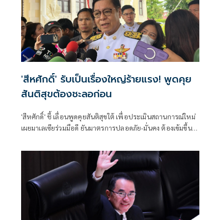
'สีหศักดิ์' รับเป็นเรื่องใหญ่ร้ายแรง! พูดคุย
สันติสุขต้องชะลอก่อน
'สีหศักดิ์' ชี้ เลื่อนพูดคุยสันติสุขใต้ เพื่อประเมินสถานการณ์ใหม่
เผยมาเลเซียร่วมมือดี ยันมาตรการปลอดภัย-มั่นคง ต้องเข้มขึ้น
เผยเหตุรุนแรงไม่เกี่ยวต่างชาติ