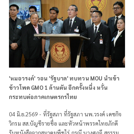
'หมอวรงค์' วอน 'รัฐบาล' ทบทวน MOU นำเข้า
ข้าวโพด GMO 1 ล้านตัน อีกครั้งหนึ่ง หวั่น
กระทบต่อภาคเกษตรกรไทย
04 มิ.ย.2569 - ที่รัฐสภา ที่รัฐสภา นพ.วรงค์ เดชกิจ
วิกรม สส.บัญชีรายชื่อ และหัวหน้าพรรคไทยภักดี
รับหนังสือจากสมาคมพืชไร่ กรณี นางศุภจี สุธรรม