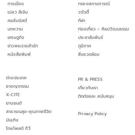
การเมือง
กรองสถานการณ์
เปลว สีเงิน
วาไรตี้
คอลัมนิสต์
กีฬา
บทความ
ท่องเที่ยว – ศิลปวัฒนธรรม
เศรษฐกิจ
ประชาสัมพันธ์
ข่าวพระราชสำนัก
ภูมิภาค
หนังสือพิมพ์
สิ่งแวดล้อม
ต่างประเทศ
PR & PRESS
อาชญากรรม
เกี่ยวกับเรา
X-CITE
ติดต่อและ สนับสนุน
ยานยนต์
สาธารณสุข-คุณภาพชีวิต
Privacy Policy
บันเทิง
ไทยโพสต์ ทีวี