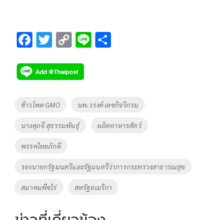
F
T
C
Li
S
ac
wi
o
n
h
e
tt
p
e
ar
b
er
y
e
o
Li
Tags
ข้าวโพด GMO
นพ.วรงค์ เดชกิจวิกรม
o
n
นางศุภจี สุธรรมพันธุ์
ผลิตอาหารสัตว์
k
k
พรรคไทยภักดี
รองนายกรัฐมนตรีและรัฐมนตรีว่าการกระทรวงสาธารณสุข
สมาคมพืชไร่
สหรัฐอเมริกา