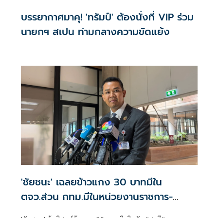
บรรยากาศมาคุ! 'ทรัมป์' ต้องนั่งที่ VIP ร่วม
นายกฯ สเปน ท่ามกลางความขัดแย้ง
'ชัยชนะ' เฉลยข้าวแกง 30 บาทมีใน
ตจว.ส่วน กทม.มีในหน่วยงานราชการ-
โรงเรียน