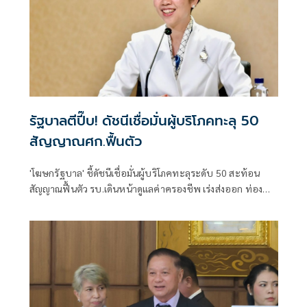
รัฐบาลตีปี๊บ! ดัชนีเชื่อมั่นผู้บริโภคทะลุ 50
สัญญาณศก.ฟื้นตัว
'โฆษกรัฐบาล' ชี้ดัชนีเชื่อมั่นผู้บริโภคทะลุระดับ 50 สะท้อน
สัญญาณฟื้นตัว รบ.เดินหน้าดูแลค่าครองชีพ เร่งส่งออก ท่อง
เที่ยว และการลงทุนต่อเนื่อง