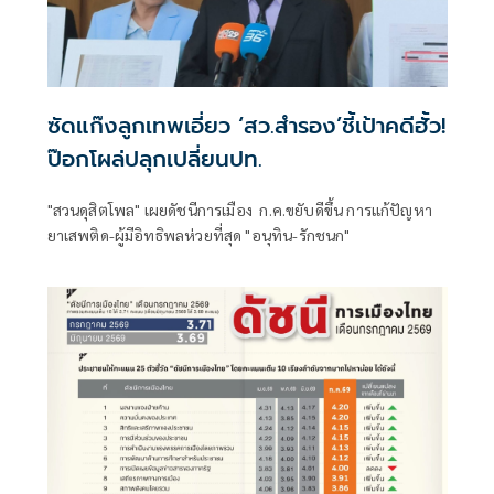
ซัดแก๊งลูกเทพเอี่ยว ‘สว.สำรอง’ชี้เป้าคดีฮั้ว!
ป๊อกโผล่ปลุกเปลี่ยนปท.
"สวนดุสิตโพล" เผยดัชนีการเมือง ก.ค.ขยับดีขึ้น การแก้ปัญหา
ยาเสพติด-ผู้มีอิทธิพลห่วยที่สุด "อนุทิน-รักชนก"