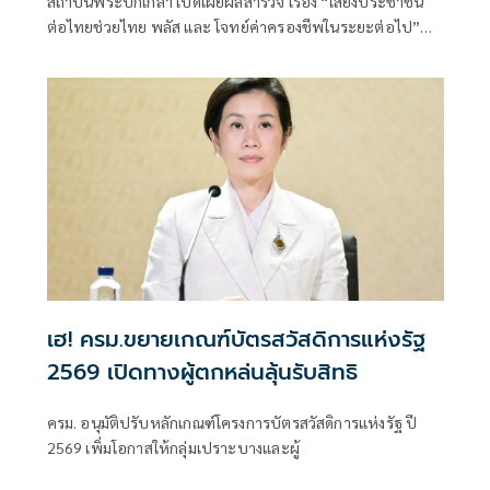
สถาบันพระปกเกล้า เปิดเผยผลสำรวจ เรื่อง “เสียงประชาชน
ต่อไทยช่วยไทย พลัส และ โจทย์ค่าครองชีพในระยะต่อไป”
โดยมุ่งเน้นความ “เป็นกลาง เป็นจริง เป็นประโยชน์” มีมาตรฐาน
วิชาการ ไม่มุ่งเน้นให้เกิดการชี้นำการเมือง แต่จัดทำเพื่อ “ฟัง”
การเมืองจากเสียงของประชาชน
เฮ! ครม.ขยายเกณฑ์บัตรสวัสดิการแห่งรัฐ
2569 เปิดทางผู้ตกหล่นลุ้นรับสิทธิ
ครม. อนุมัติปรับหลักเกณฑ์โครงการบัตรสวัสดิการแห่งรัฐ ปี
2569 เพิ่มโอกาสให้กลุ่มเปราะบางและผู้