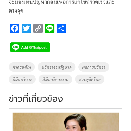
จะมองเห็นปัญหาก่อนเพื่อการแก้ไขที่รวดเร็วและ
ตรงจุด
F
T
C
Li
S
ac
wi
o
n
h
e
tt
p
e
ar
b
er
y
e
o
Li
Tags
ค่าครองชีพ
บริหารงานรัฐบาล
ผลการบริหาร
o
n
ฝีมือบริหาร
ฝีมือบริหารงาน
สวนดุสิตโพล
k
k
ข่าวที่เกี่ยวข้อง