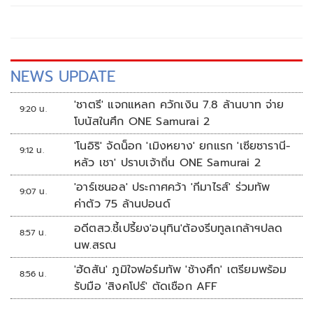
NEWS UPDATE
'ชาตรี' แจกแหลก ควักเงิน 7.8 ล้านบาท จ่าย
9:20 น.
โบนัสในศึก ONE Samurai 2
'โนอิริ' จัดน็อก 'เมิงหยาง' ยกแรก 'เซียซารานี-
9:12 น.
หลัว เชา' ปราบเจ้าถิ่น ONE Samurai 2
'อาร์เซนอล' ประกาศคว้า 'กีมาไรส์' ร่วมทัพ
9:07 น.
ค่าตัว 75 ล้านปอนด์
อดีตสว.ชี้เปรี้ยง'อนุทิน'ต้องรีบทูลเกล้าฯปลด
8:57 น.
นพ.สรณ
'ฮัดสัน' ภูมิใจฟอร์มทัพ 'ช้างศึก' เตรียมพร้อม
8:56 น.
รับมือ 'สิงคโปร์' ตัดเชือก AFF