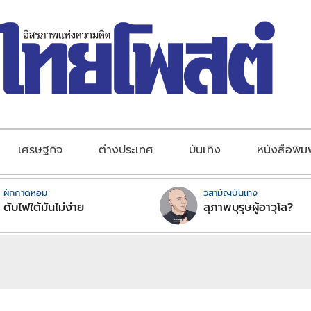
เศรษฐกิจ
ต่างประเทศ
บันเทิง
หนังสือพิม
ผักกาดหอม
วิสามัญบันเทิง
ดับไฟใต้มันไม่ง่าย
สุภาพบุรุษผู้อาวุโส?