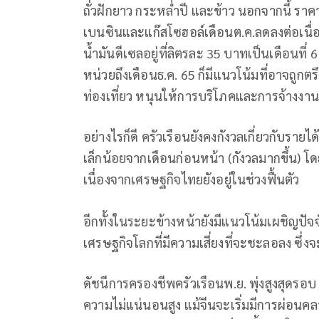
ถั่วฝักยาว กระหล่ำปี และข้าว นอกจากนี้ รา
เบนซินและแก๊สโซฮอล์เดือนต.ค.ลดลงต่อเนื่อ
น้ำมันดีเซลอยู่ที่ลิตรละ 35 บาทเป็นเดือนที่ 6
หน่วยถึงเดือนธ.ค. 65 ก็มีแนวโน้มที่อาจถูก
ท่องเที่ยว หนุนให้การบริโภคและการจ้างงาน
อย่างไรก็ดี ครัวเรือนยังคงกังวลเกี่ยวกับราย
เล็กน้อยจากเดือนก่อนหน้า (กังวลมากขึ้น)
เนื่องจากเศรษฐกิจไทยยังอยู่ในช่วงฟื้นตัว
อีกทั้งในระยะข้างหน้ายังมีแนวโน้มเผชิญป
เศรษฐกิจโลกที่มีความเสี่ยงที่จะชะลอลง ซึ่ง
ดัชนีการครองชีพครัวเรือนพ.ย. พุ่งสูงสุดรอบ 
ความไม่แน่นอนสูง แม้จีนจะเริ่มมีการผ่อ