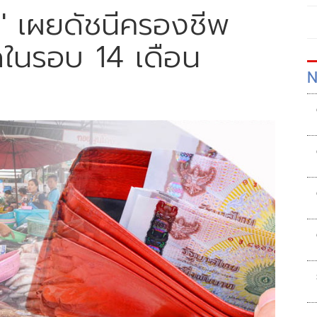
' เผยดัชนีครองชีพ
ุดในรอบ 14 เดือน
N