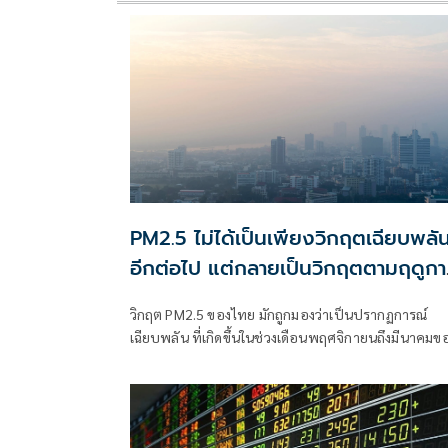
PM2.5 ไม่ได้เป็นเพียงวิกฤตเฉียบพลั
อีกต่อไป แต่กลายเป็นวิกฤตตามฤดูกา
ที่เกิดซ้ำและเรื้อรัง
วิกฤต PM2.5 ของไทย มักถูกมองว่าเป็นปรากฏการณ์
เฉียบพลัน ที่เกิดขึ้นในช่วงเดือนพฤศจิกายนถึงมีนาคมข
ทุกปี อย่างไรก็ตาม ศูนย์วิจัยกสิกรไทยเชื่อว่า แม้ปัญหา
PM2.5 จะเกิดขึ้นตามฤดูกาล