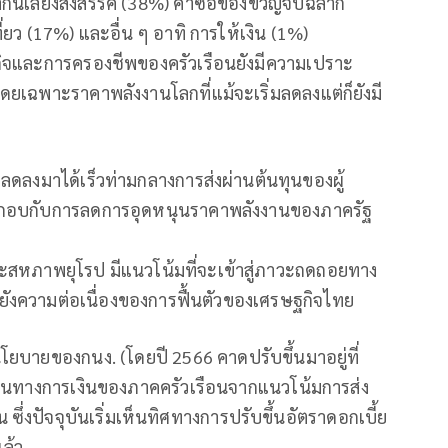
ากินเลี้ยงสังสรรค์ (38%) ค่าซื้อของขวัญจับฉลาก
่ยว (17%) และอื่น ๆ อาทิ การให้เงิน (1%)
ิจและการครองชีพของครัวเรือนยังมีความเปราะ
ดยเฉพาะราคาพลังงานโลกที่แม้จะเริ่มลดลงแต่ก็ยังมี
ลดลงมาได้เร็วท่ามกลางการส่งผ่านต้นทุนของผู้
ระกอบกับการลดการอุดหนุนราคาพลังงานของภาครัฐ
ะสหภาพยุโรป มีแนวโน้มที่จะเข้าสู่ภาวะถดถอยทาง
ยังความต่อเนื่องของการฟื้นตัวของเศรษฐกิจไทย
โยบายของกนง. (โดยปี 2566 คาดปรับขึ้นมาอยู่ที่
ุนทางการเงินของภาคครัวเรือนจากแนวโน้มการส่ง
ึ่งปัจจุบันเริ่มเห็นทิศทางการปรับขึ้นอัตราดอกเบี้ย
แล้ว