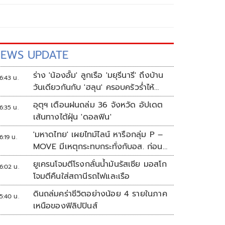
EWS UPDATE
ร่าง 'น้องอั้ม' ลูกเรือ 'มยุรีนารี' ถึงบ้าน
6:43 น.
วันเดียวกันกับ 'ฮลุน' ครอบครัวร่ำไห้
เผยฝันอยากเป็นทหารเรือ
อุตุฯ เตือนฝนถล่ม 36 จังหวัด อัปเดต
6:35 น.
เส้นทางไต้ฝุ่น 'ดอลฟิน'
'มหาดไทย' เผยไทม์ไลน์ หารือกลุ่ม P –
6:19 น.
MOVE มีเหตุกระทบกระทั่งกับอส. ก่อน
พาส่งขึ้นรถกลับ
ยูเครนโจมตีโรงกลั่นน้ำมันรัสเซีย มอสโก
6:02 น.
โจมตีคืนใส่สถานีรถไฟและเรือ
ดินถล่มคร่าชีวิตอย่างน้อย 4 รายในภาค
5:40 น.
เหนือของฟิลิปปินส์