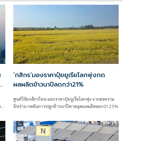
น
‘กสิกร’มองราคาปุ๋ยยูเรียโลกพุ่งกด
ล
ผลผลิตข้าวนาปีลดกว่า21%
ศูนย์วิจัยกสิกรไทย มองราคาปุ๋ยยูเรียโลกพุ่ง จากสงคราม
อง
อิหร่าน กดดันการปลูกข้าวนาปีคาดฉุดผลผลิตลดกว่า 21%