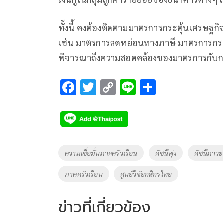
ทั้งนี้ คงต้องติดตามมาตรการกระตุ้นเศรษฐกิจ
เช่น มาตรการลดหย่อนทางภาษี มาตรการกระตุ้
พิจารณาถึงความสอดคล้องของมาตรการกับกลุ่
F
T
C
Li
S
ac
wi
o
n
h
e
tt
p
e
ar
b
er
y
e
o
Li
Tags
ความเชื่อมั่นภาคครัวเรือน
ดัชนีพุ่ง
ดัชนีภาว
o
n
ภาคครัวเรือน
ศูนย์วิจัยกสิกรไทย
k
k
ข่าวที่เกี่ยวข้อง