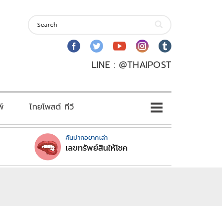
LINE : @THAIPOST
พ์
ไทยโพสต์ ทีวี
คันปากอยากเล่า
เลขทรัพย์สินให้โชค