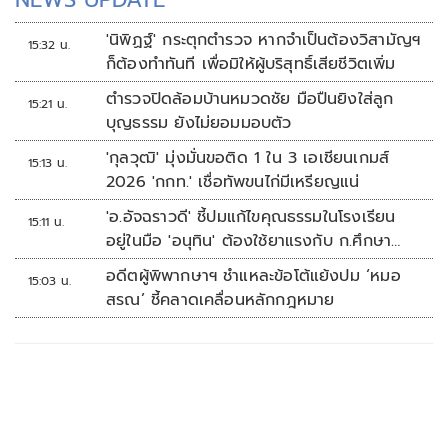
'นิพิฏฐ์' กระตุกตำรวจ หากจำเป็นต้องวิสามัญฯ
15:32 น.
ก็ต้องทำทันที เพื่อมิให้ผู้บริสุทธิ์เสียชีวิตเพิ่ม
ตำรวจปิดล้อมบ้านหมวดชัย มือปืนยิงใส่ลูก
15:21 น.
บุญธรรม ยังไม่ยอมมอบตัว
'กุลวุฒิ' มุ่งมั่นขอติด 1 ใน 3 เอเชียนเกมส์
15:13 น.
2026 'กกท.' เชื่อทัพขนไก่มีเหรียญแน่
'อ.อัจฉราวดี' ชี้ปมแก้ไขคุณธรรมในโรงเรียน
15:11 น.
อยู่ในมือ 'อนุทิน' ต้องใช้ยาแรงกับ ก.ศึกษา
เรื่องปืนแค่ปลายเหตุ
อดีตผู้พิพากษาฯ ชำแหละข้อโต้แย้งปม ‘หมอ
15:03 น.
สรณ’ ชี้คลาดเคลื่อนหลักกฎหมาย