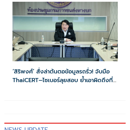
‘สิริพงศ์’ สั่งล่าต้นตอข้อมูลรถรั่ว! จับมือ
ThaiCERT–ไซเบอร์ลุยสอบ ย้ำเอาผิดถึงที่
สุด
NEWS UPDATE