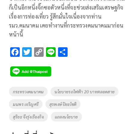
ก็เป็นอีกหนึ่งจิ๊กซอตัวหนึ่งที่จะช่วยส่งเสริมเศรษฐกิจ
เรื่องการท่องเที่ยว รู้สึกมั่นใจเนื่องจากท่าน
รมว.คมนาคม เคยทำงานที่กระทรวงคมนาคมมาก่อน
หน้านี้
F
T
C
Li
S
ac
wi
o
n
h
e
tt
p
e
ar
b
er
y
e
o
Li
Tags
กระทรวงคมนาคม
นโยบายรถไฟฟ้า 20 บาทตลอดสาย
o
n
มนพร เจริญศรี
สุรพงษ์ ปิยะโชติ
k
k
สุริยะ จึงรุ่งเรืองกิจ
แถลงนโยบาย