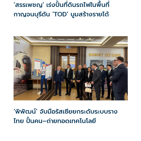
‘สรรเพชญ’ เร่งปั้นที่ดินรถไฟในพื้นที่
กาญจนบุรีดัน ‘TOD’ บูมสร้างรายได้
‘พิพัฒน์’ จับมือรัสเซียยกระดับระบบราง
ไทย ปั้นคน–ถ่ายทอดเทคโนโลยี