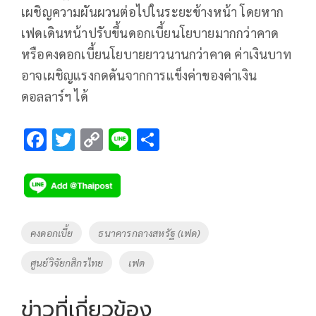
เผชิญความผันผวนต่อไปในระยะข้างหน้า โดยหาก
เฟดเดินหน้าปรับขึ้นดอกเบี้ยนโยบายมากกว่าคาด
หรือคงดอกเบี้ยนโยบายยาวนานกว่าคาด ค่าเงินบาท
อาจเผชิญแรงกดดันจากการแข็งค่าของค่าเงิน
ดอลลาร์ฯ ได้
F
T
C
Li
S
ac
wi
o
n
h
e
tt
p
e
ar
b
er
y
e
o
Li
Tags
คงดอกเบี้ย
ธนาคารกลางสหรัฐ (เฟด)
o
n
ศูนย์วิจัยกสิกรไทย
เฟด
k
k
ข่าวที่เกี่ยวข้อง