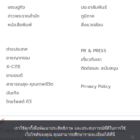
เศรษฐกิจ
ประชาสัมพันธ์
ข่าวพระราชสำนัก
ภูมิภาค
หนังสือพิมพ์
สิ่งแวดล้อม
ต่างประเทศ
PR & PRESS
อาชญากรรม
เกี่ยวกับเรา
X-CITE
ติดต่อและ สนับสนุน
ยานยนต์
สาธารณสุข-คุณภาพชีวิต
Privacy Policy
บันเทิง
ไทยโพสต์ ทีวี
เราใช้คุกกี้เพื่อพัฒนาประสิทธิภาพ และประสบการณ์ที่ดีในการใช้
Copyright© thaipost.net, All rights reserved.,
เว็บไซต์ของคุณ คุณสามารถศึกษารายละเอียดได้ที่นี่
ออกแบบเว็บ จัดทำเว็บไซต์โดย iDesign