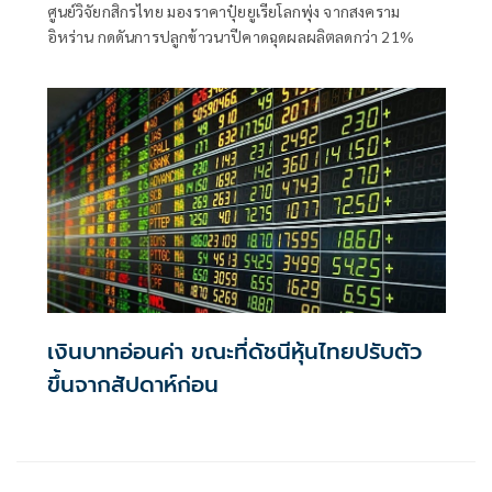
ศูนย์วิจัยกสิกรไทย มองราคาปุ๋ยยูเรียโลกพุ่ง จากสงคราม
อิหร่าน กดดันการปลูกข้าวนาปีคาดฉุดผลผลิตลดกว่า 21%
เงินบาทอ่อนค่า ขณะที่ดัชนีหุ้นไทยปรับตัว
ขึ้นจากสัปดาห์ก่อน