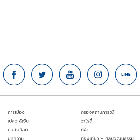
การเมือง
กรองสถานการณ์
เปลว สีเงิน
วาไรตี้
คอลัมนิสต์
กีฬา
บทความ
ท่องเที่ยว – ศิลปวัฒนธรรม