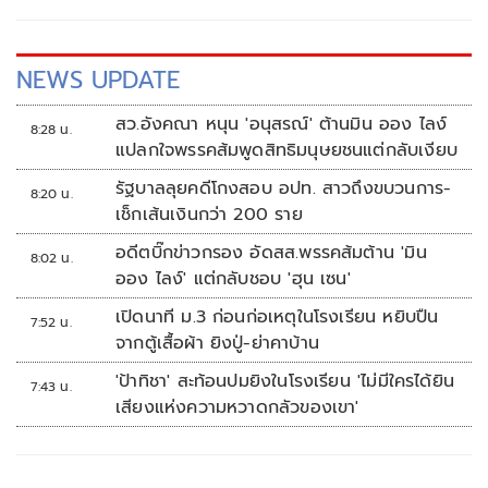
NEWS UPDATE
สว.อังคณา หนุน 'อนุสรณ์' ต้านมิน ออง ไลง์
8:28 น.
แปลกใจพรรคส้มพูดสิทธิมนุษยชนแต่กลับเงียบ
รัฐบาลลุยคดีโกงสอบ อปท. สาวถึงขบวนการ-
8:20 น.
เช็กเส้นเงินกว่า 200 ราย
อดีตบิ๊กข่าวกรอง อัดสส.พรรคส้มต้าน 'มิน
8:02 น.
ออง ไลง์' แต่กลับชอบ 'ฮุน เซน'
เปิดนาที ม.3 ก่อนก่อเหตุในโรงเรียน หยิบปืน
7:52 น.
จากตู้เสื้อผ้า ยิงปู่-ย่าคาบ้าน
'ป้าทิชา' สะท้อนปมยิงในโรงเรียน 'ไม่มีใครได้ยิน
7:43 น.
เสียงแห่งความหวาดกลัวของเขา'