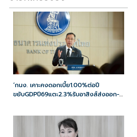
‘กนง. เคาะคงดอกเบี้ย1.00%ต่อปี
ขยับGDPปี69แตะ2.3%รับอาสิงส์ส่งออก-
สงครามสงบ