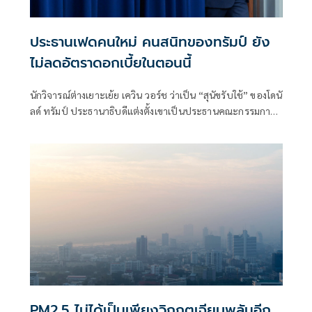
ประธานเฟดคนใหม่ คนสนิทของทรัมป์ ยัง
ไม่ลดอัตราดอกเบี้ยในตอนนี้
นักวิจารณ์ต่างเยาะเย้ย เควิน วอร์ช ว่าเป็น “สุนัขรับใช้” ของโดนั
ลด์ ทรัมป์ ประธานาธิบดีแต่งตั้งเขาเป็นประธานคณะกรรมการ
ธนาคารกลางสหรัฐฯ คนใหม่เมื่อปลายเดือนพฤษภาคม โดยมี
ความคาดหวังอย่างชัดเจนว่า อัตราดอกเบี้ยหลักจะต้องลดลง
เพื่อให้การกู้ยืมถูกลงและอำนวยความสะดวกในการชำระหนี้
สาธารณะของสหรัฐฯ ที่เพิ่มสูงขึ้น
PM2.5 ไม่ได้เป็นเพียงวิกฤตเฉียบพลันอีก