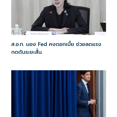
ส.อ.ท. มอง Fed คงดอกเบี้ย ช่วยลดแรง
กดดันระยะสั้น