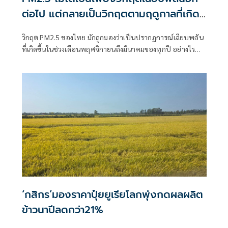
ต่อไป แต่กลายเป็นวิกฤตตามฤดูกาลที่เกิด
ซ้ำและเรื้อรัง
วิกฤต PM2.5 ของไทย มักถูกมองว่าเป็นปรากฏการณ์เฉียบพลัน
ที่เกิดขึ้นในช่วงเดือนพฤศจิกายนถึงมีนาคมของทุกปี อย่างไร
ก็ตาม ศูนย์วิจัยกสิกรไทยเชื่อว่า แม้ปัญหา PM2.5 จะเกิดขึ้นตาม
ฤดูกาล
‘กสิกร’มองราคาปุ๋ยยูเรียโลกพุ่งกดผลผลิต
ข้าวนาปีลดกว่า21%