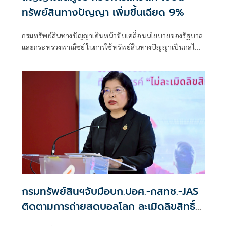
ทรัพย์สินทางปัญญา เพิ่มขึ้นเฉียด 9%
กรมทรัพย์สินทางปัญญาเดินหน้าขับเคลื่อนนโยบายของรัฐบาล
และกระทรวงพาณิชย์ ในการใช้ทรัพย์สินทางปัญญาเป็นกลไก
เสริมสร้างความเข้มแข็งให้กับ SMEs โดยรองนายกรัฐมนตรีและ
รัฐมนตรีว่าการกระทรวงพาณิชย์ (นางศุภจี สุธรรมพันธุ์) ได้มอบ
หมายให้กรมฯ เร่งยกระดับระบบคุ้มครองทรัพย์สินทางปัญญา
เพื่อสนับสนุนการสร้างมูลค่าเพิ่มจากนวัตกรรมและความคิด
สร้างสรรค์ของผู้ประกอบการไทย ซึ่งสะท้อนผลสำเร็จผ่านสถิติ
การยื่นคำขอและการจดทะเบียนทรัพย์สินทางปัญญาที่ขยายตัว
ต่อเนื่อ
กรมทรัพย์สินฯจับมือบก.ปอศ.-กสทช.-JAS
ติดตามการถ่ายสดบอลโลก ละเมิดลิขสิทธิ์
อาจติดคุก4ปี