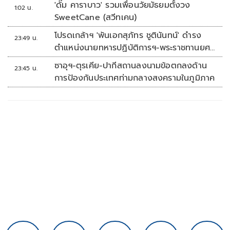
'ดั๊ม คาราบาว' รวมเพื่อนวัยมัธยมตั้งวง
1:02 น.
SweetCane (สวีทเคน)
โปรดเกล้าฯ 'พันเอกสุภัทร ชูตินันทน์' ดำรง
23:49 น.
ตำแหน่งนายทหารปฏิบัติการฯ-พระราชทานยศ
'พลตรี'
ซาอุฯ-ตุรเคีย-ปากีสถานลงนามข้อตกลงด้าน
23:45 น.
การป้องกันประเทศท่ามกลางสงครามในภูมิภาค