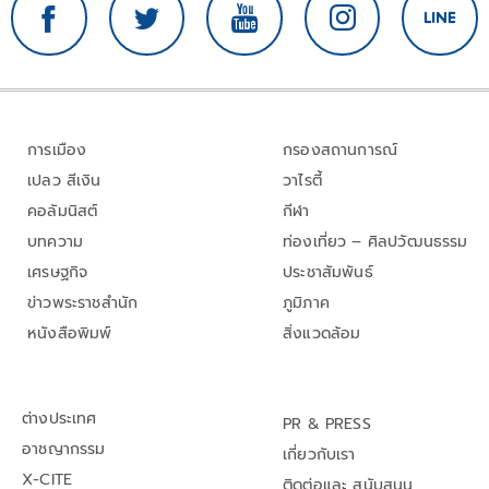
การเมือง
กรองสถานการณ์
เปลว สีเงิน
วาไรตี้
คอลัมนิสต์
กีฬา
บทความ
ท่องเที่ยว – ศิลปวัฒนธรรม
เศรษฐกิจ
ประชาสัมพันธ์
ข่าวพระราชสำนัก
ภูมิภาค
หนังสือพิมพ์
สิ่งแวดล้อม
ต่างประเทศ
PR & PRESS
อาชญากรรม
เกี่ยวกับเรา
X-CITE
ติดต่อและ สนับสนุน