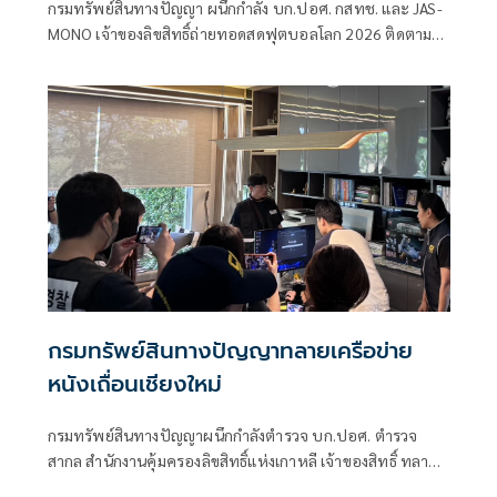
กรมทรัพย์สินทางปัญญา ผนึกกำลัง บก.ปอศ. กสทช. และ JAS-
MONO เจ้าของลิขสิทธิ์ถ่ายทอดสดฟุตบอลโลก 2026 ติดตาม
สถานการณ์การถ่ายทอดสดในทุกช่องทาง โดยเฉพาะทาง
ออนไลน์ ป้องกันปัญหาการละเมิดลิขสิทธิ์ และการจำหน่าย
สินค้าละเมิดเครื่องหมายการค้า แนะผู้ประกอบการ ร้านค้า ร้าน
อาหาร ผับ บาร์ ที่พัก โรงแรม หากต้องการถ่ายทอดการแข่งขัน
ต้องขออนุญาตก่อน ส่วนประชาชน ขอให้รับชมผ่านช่องทางที่
ถูกต้อง สนับสนุนผู้ประกอบการไทย
กรมทรัพย์สินทางปัญญาทลายเครือข่าย
หนังเถื่อนเชียงใหม่
กรมทรัพย์สินทางปัญญาผนึกกำลังตำรวจ บก.ปอศ. ตำรวจ
สากล สำนักงานคุ้มครองลิขสิทธิ์แห่งเกาหลี เจ้าของสิทธิ์ ทลาย
เครือข่ายหนังเถื่อน ที่ จ.เชียงใหม่ น์ ยึดหลักฐานได้เพียบ พร้อม