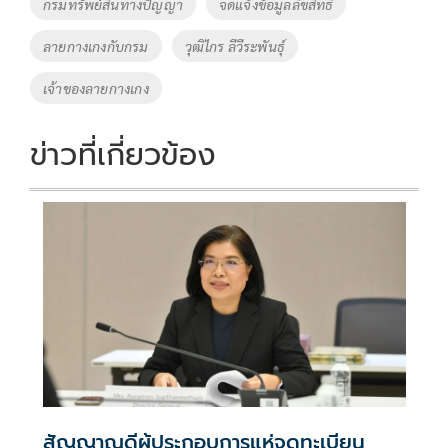
Tags
กรมทรัพย์สินทางปัญญา
จดแจ้งข้อมูลลิขสิทธิ์
o
n
ลายกางเกงกับกรม
วุฒิไกร ลีวีระพันธุ์
k
k
เจ้าของลายกางเกง
ข่าวที่เกี่ยวข้อง
สัญญาณดีผู้ประกอบการแห่จดทะเบียน