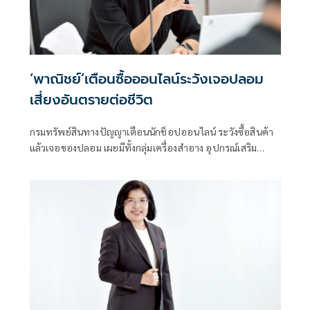
‘พาณิชย์’เตือนซื้อออนไลน์ระวังเจอปลอม
เสี่ยงอันตรายต่อชีวิต
กรมทรัพย์สินทางปัญญาเตือนนักช็อปออนไลน์ ระวังซื้อสินค้า
แล้วเจอของปลอม เผยมีทั้งกลุ่มเครื่องสำอาง อุปกรณ์เสริม
โทรศัพท์มือถือ เครื่องใช้ไฟฟ้าขนาดเล็ก ระวังซื้อไปแล้ว
อันตรายต่อชีวิต สุขภาพ ไฟฟ้าลัดวงจร แนะพิจารณา 7 ข้อควร
ระวัง ก่อนซื้อ