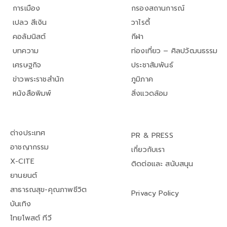
การเมือง
กรองสถานการณ์
เปลว สีเงิน
วาไรตี้
คอลัมนิสต์
กีฬา
บทความ
ท่องเที่ยว – ศิลปวัฒนธรรม
เศรษฐกิจ
ประชาสัมพันธ์
ข่าวพระราชสำนัก
ภูมิภาค
หนังสือพิมพ์
สิ่งแวดล้อม
ต่างประเทศ
PR & PRESS
อาชญากรรม
เกี่ยวกับเรา
X-CITE
ติดต่อและ สนับสนุน
ยานยนต์
สาธารณสุข-คุณภาพชีวิต
Privacy Policy
บันเทิง
ไทยโพสต์ ทีวี