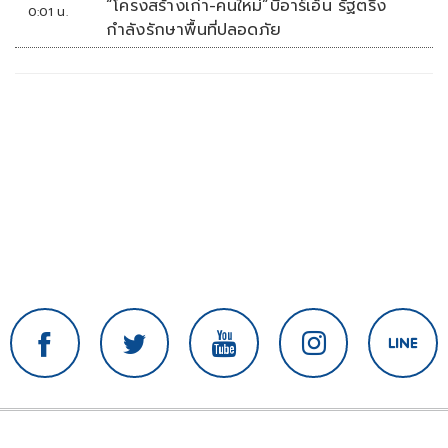
“โครงสร้างเก่า-คนใหม่”บีอาร์เอ็น รัฐตรึง
0:01 น.
กำลังรักษาพื้นที่ปลอดภัย