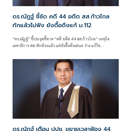
ดร.ณัฏฐ์ ชี้ชัด คดี 44 อดีต สส.ก้าวไกล
ทักแล้วไม่ฟัง ยังดื้อดึงแก้ ม.112
“ดร.ณัฏฐ์” ชี้ปมจุดชี้ขาด “คดี อดีต 44 สส.ก้าวไกล” เหตุใด
เลขาธิการ สส.ทักท้วงแล้ว แต่ยังดื้อดึงเสนอ ร่าง แก้ไข
ปอ.มาตรา 112 อีก
ดร.ณัฏฐ์ เตือน ปปช. ขยายเวลาฟ้อง 44