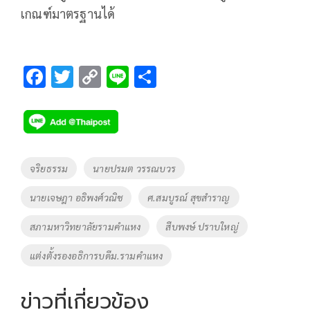
เกณฑ์มาตรฐานได้
F
T
C
Li
S
ac
wi
o
n
h
e
tt
p
e
ar
b
er
y
e
o
Li
Tags
จริยธรรม
นายปรมต วรรณบวร
o
n
นายเจษฎา อธิพงศ์วณิช
ศ.สมบูรณ์ สุขสำราญ
k
k
สภามหาวิทยาลัยรามคำแหง
สืบพงษ์ ปราบใหญ่
แต่งตั้งรองอธิการบดีม.รามคำแหง
ข่าวที่เกี่ยวข้อง