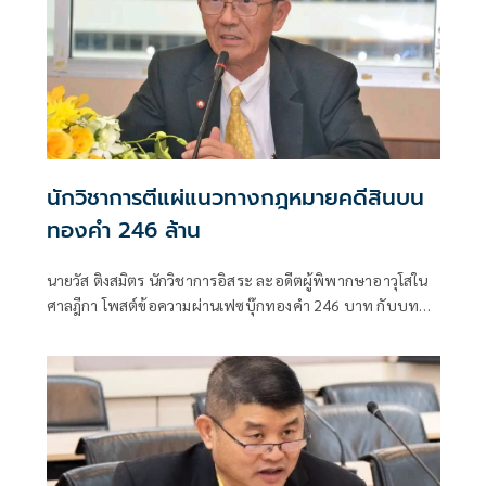
นักวิชาการตีแผ่แนวทางกฎหมายคดีสินบน
ทองคำ 246 ล้าน
นายวัส ติงสมิตร นักวิชาการอิสระ ละอดีตผู้พิพากษาอาวุโสใน
ศาลฎีกา โพสต์ข้อความผ่านเฟซบุ๊กทองคำ 246 บาท กับบท
ทดสอบของรัฐไทย: เมื่อผู้ปราบโกงถูกกล่าวหาว่ารับสินบนเสีย
เอง