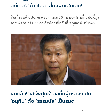
อดีต สส.ก้าวไกล เสี่ยงผิดเสียเอง!
สืบเนื่อง มติ ปปช. จะครบกำหนด 30 วัน นับแต่วันที่ ปปช.ชี้มูล
ความผิดกับอดีต 44 สส.ก้าวไกล เมื่อวันที่ 9 กุมภาพันธ์ 2569
ครบกำหนดในวันที่ 11 มีนาคม 2569 นี้ โ
เอาแล้ว! ‘เสรีพิศุทธ์‘ จ่อยื่นผู้ตรวจฯ ปม
’อนุทิน‘ ตั้ง ’ธรรมนัส‘ เป็นรมต.