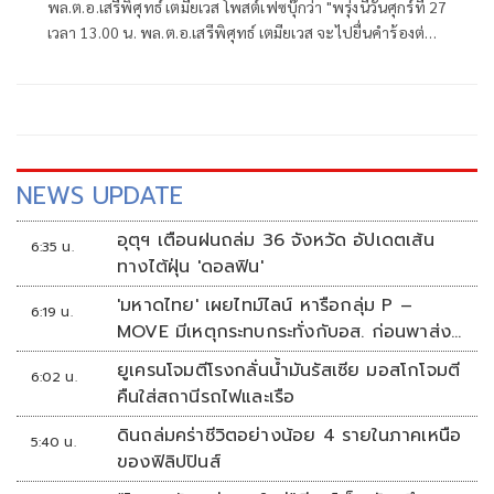
พล.ต.อ.เสรีพิศุทธ์ เตมียเวส โพสต์เฟซบุ๊กว่า "พรุ่งนี้วันศุกร์ที่ 27
เวลา 13.00 น. พล.ต.อ.เสรีพิศุทธ์ เตมียเวส จะไปยื่นคำร้องต่อผู้
ตรวจการแผ่นดิน ที่สำนักงานผู้ตรวจการแผ่นดิน
NEWS UPDATE
อุตุฯ เตือนฝนถล่ม 36 จังหวัด อัปเดตเส้น
6:35 น.
ทางไต้ฝุ่น 'ดอลฟิน'
'มหาดไทย' เผยไทม์ไลน์ หารือกลุ่ม P –
6:19 น.
MOVE มีเหตุกระทบกระทั่งกับอส. ก่อนพาส่ง
ขึ้นรถกลับ
ยูเครนโจมตีโรงกลั่นน้ำมันรัสเซีย มอสโกโจมตี
6:02 น.
คืนใส่สถานีรถไฟและเรือ
ดินถล่มคร่าชีวิตอย่างน้อย 4 รายในภาคเหนือ
5:40 น.
ของฟิลิปปินส์