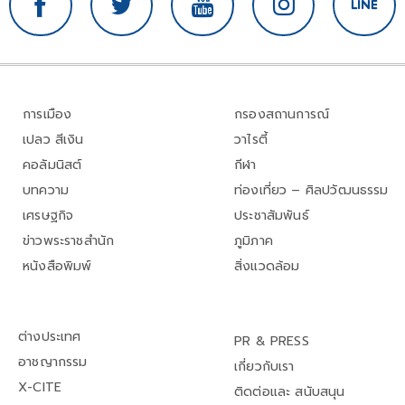
การเมือง
กรองสถานการณ์
เปลว สีเงิน
วาไรตี้
คอลัมนิสต์
กีฬา
บทความ
ท่องเที่ยว – ศิลปวัฒนธรรม
เศรษฐกิจ
ประชาสัมพันธ์
ข่าวพระราชสำนัก
ภูมิภาค
หนังสือพิมพ์
สิ่งแวดล้อม
ต่างประเทศ
PR & PRESS
อาชญากรรม
เกี่ยวกับเรา
X-CITE
ติดต่อและ สนับสนุน