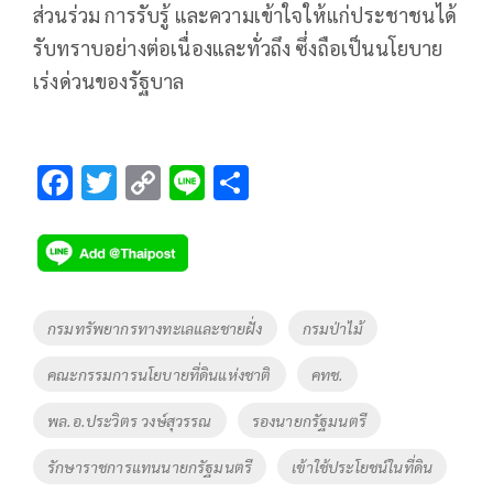
ส่วนร่วม การรับรู้ และความเข้าใจให้แก่ประชาชนได้
รับทราบอย่างต่อเนื่องและทั่วถึง ซึ่งถือเป็นนโยบาย
เร่งด่วนของรัฐบาล
F
T
C
Li
S
ac
wi
o
n
h
e
tt
p
e
ar
b
er
y
e
o
Li
Tags
กรมทรัพยากรทางทะเลและชายฝั่ง
กรมป่าไม้
o
n
คณะกรรมการนโยบายที่ดินแห่งชาติ
คทช.
k
k
พล.อ.ประวิตร วงษ์สุวรรณ
รองนายกรัฐมนตรี
รักษาราชการแทนนายกรัฐมนตรี
เข้าใช้ประโยชน์ในที่ดิน