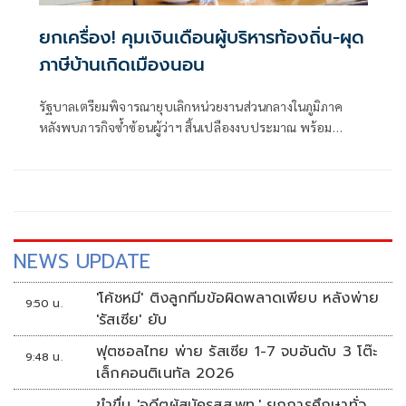
ยกเครื่อง! คุมเงินเดือนผู้บริหารท้องถิ่น-ผุด
ภาษีบ้านเกิดเมืองนอน
รัฐบาลเตรียมพิจารณายุบเลิกหน่วยงานส่วนกลางในภูมิภาค
หลังพบภารกิจซ้ำซ้อนผู้ว่าฯ สิ้นเปลืองงบประมาณ พร้อม
ชำแหละฐานเงินเดือนผู้บริหารท้องถิ่น หลังบางแห่งตั้งสูง
โอเวอร์ ลุยดันภาษีบ้านเกิดเมืองนอน
NEWS UPDATE
'โค้ชหมี' ติงลูกทีมข้อผิดพลาดเพียบ หลังพ่าย
9:50 น.
'รัสเซีย' ยับ
ฟุตซอลไทย พ่าย รัสเซีย 1-7 จบอันดับ 3 โต๊ะ
9:48 น.
เล็กคอนติเนทัล 2026
ขำขื่น 'อดีตผู้สมัครสส.พท.' ยกการศึกษาทั่ว