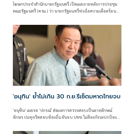
โฆษกประจำสำนักนายกรัฐมนตรี เปิดเผยภายหลังการประชุม
คณะรัฐมนตรี (ครม.) ว่า นายกรัฐมนตรีห่วงใยความเดือดร้อน
ของประชาชน จากที่มีการชุมนุมของขบวนการประชาชนเพื่อ
สังคมที่เป็นธรรม (P-Move)
'อนุทิน' ย้ำไม่เกิน 30 ก.ย.รีเซ็ตมหาดไทยจบ
'อนุทิน' เผยรอ 'ปกรณ์' ส่งผลการตรวจสอบเป็นลายลักษณ์
อักษร ปมทุจริตสอบท้องถิ่น ยันจบ ปชช.ไม่ต้องกังวลปกป้อง
ใคร พอใจ ขรก.ยึดแนวทางปิดชื่อถือพฤติกรรม บอกไม่มีใครวิ่ง
เต้นได้ ชี้รีเซ็ต มท.จบใน ก.ย.นี้