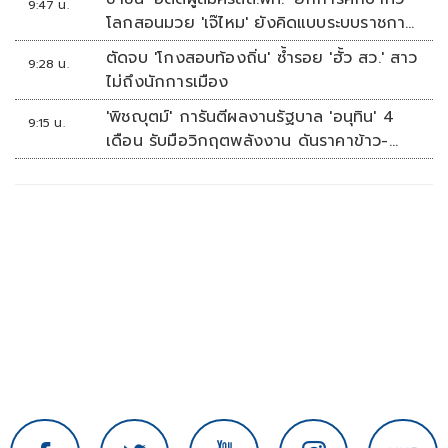
9:47 น.
โลกสอนมวย 'เจ๊ไหม' ยังคิดแบบระบบราชการ
เดิม
ตัดจบ 'โกงสอบท้องถิ่น' ซ้ำรอย 'ฮั้ว สว.' สาว
9:28 น.
ไม่ถึงนักการเมือง
'พิชญุตม์' การันตีผลงานรัฐบาล 'อนุทิน' 4
9:15 น.
เดือน รับมือวิกฤตพลังงาน ดันราคาข้าว-
ยาง-ปาล์ม พุ่งต่อเนื่อง พร้อมอัดมาตรการ
ช่วยลดต้นทุน-ขยายตลาดโลก