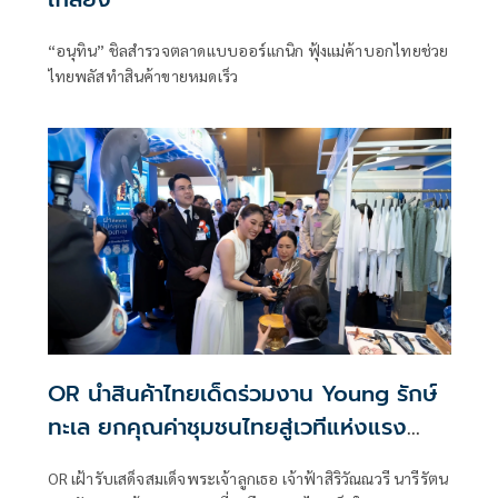
“อนุทิน” ชิลสำรวจตลาดแบบออร์แกนิก ฟุ้งแม่ค้าบอกไทยช่วย
ไทยพลัสทำสินค้าขายหมดเร็ว
OR นำสินค้าไทยเด็ดร่วมงาน Young รักษ์
ทะเล ยกคุณค่าชุมชนไทยสู่เวทีแห่งแรง
บันดาลใจ
OR เฝ้ารับเสด็จสมเด็จพระเจ้าลูกเธอ เจ้าฟ้าสิริวัณณวรี นารีรัตน