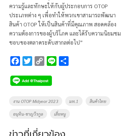
ความรู้และทักษะให้กับผู้ประกอบการ OTOP
ประเภทต่าง ๆ เพื่อทำให้พวกเขาสามารถพัฒนา
สินค้า OTOP ให้เป็นสินค้าที่มีคุณภาพ สอดคล้อง
ความต้องการของผู้บริโภค และได้รับความนิยมชม
ชอบของตลาดระดับสากลต่อไป”
F
T
C
Li
S
ac
wi
o
n
h
e
tt
p
e
ar
b
er
y
e
o
Li
Tags
งาน OTOP Midyear 2023
มท.1
สินค้าไทย
o
n
อนุทิน-ชาญวีรกูล
เสี่ยหนู
k
k
ข่าวที่เกี่ยวข้อง