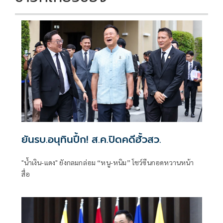
ยันรบ.อนุทินปึ้ก! ส.ค.ปิดคดีฮั้วสว.
"น้ำเงิน-แดง" ยังกลมกล่อม “หนู-หนิม” โชว์ซีนกอดหวานหน้า
สื่อ