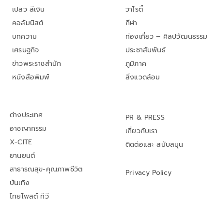
เปลว สีเงิน
วาไรตี้
คอลัมนิสต์
กีฬา
บทความ
ท่องเที่ยว – ศิลปวัฒนธรรม
เศรษฐกิจ
ประชาสัมพันธ์
ข่าวพระราชสำนัก
ภูมิภาค
หนังสือพิมพ์
สิ่งแวดล้อม
ต่างประเทศ
PR & PRESS
อาชญากรรม
เกี่ยวกับเรา
X-CITE
ติดต่อและ สนับสนุน
ยานยนต์
สาธารณสุข-คุณภาพชีวิต
Privacy Policy
บันเทิง
ไทยโพสต์ ทีวี