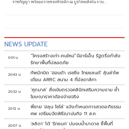
ราชกัญญา พร้อมถวายของที่ระลึก ณ บูธไทยเด็ดใน งาน
นิทรรศการ “Young รักษ์ทะเล: SEA THE CHANGE สร้าง
โลกทะเลใหม่ด้วยมือเรา”
NEWS UPDATE
“โครงสร้างเก่า-คนใหม่”บีอาร์เอ็น รัฐตรึงกำลัง
0:01 น.
รักษาพื้นที่ปลอดภัย
ทัพนักบิด 'ฮอนด้า เรซซิ่ง ไทยแลนด์' ลุ้นล่าโพ
20:43 น.
เดียม ARRC สนาม 4 ที่มัลดาลิกา
‘ศุภมาส’ สั่งเข้มตรวจคลินิกเสริมความงาม ย้ำ
20:32 น.
โฆษณาราคาต้องจ่ายจริง
พี่ชาย 'ฮลุน โซโล่' แจ้งกำหนดการสวดอภิธรรม
20:12 น.
ศพ เตรียมจัดพิธีฌาปนกิจ 11 ส.ค.
'ลลิดา' โต้ 'รักชนก' ปมงบน้ำบาดาล ชี้พื้นที่
20:07 น.