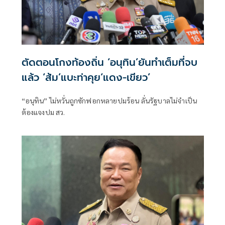
ตัดตอนโกงท้องถิ่น ‘อนุทิน’ยันทำเต็มที่จบ
แล้ว ‘ส้ม’แบะท่าคุย‘แดง-เขียว’
“อนุทิน” ไม่หวั่นถูกซักฟอกหลายปมร้อน ลั่นรัฐบาลไม่จำเป็น
ต้องแจงปม สว.