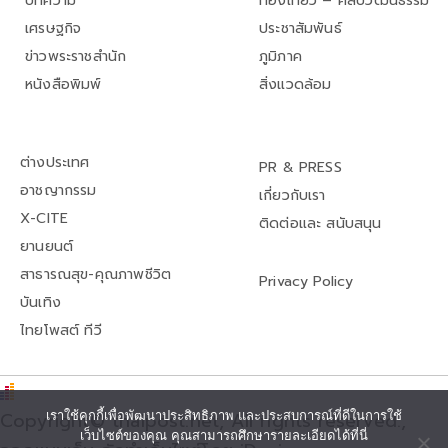
บทความ
ท่องเที่ยว – ศิลปวัฒนธรรม
เศรษฐกิจ
ประชาสัมพันธ์
ข่าวพระราชสำนัก
ภูมิภาค
หนังสือพิมพ์
สิ่งแวดล้อม
ต่างประเทศ
PR & PRESS
อาชญากรรม
เกี่ยวกับเรา
X-CITE
ติดต่อและ สนับสนุน
ยานยนต์
สาธารณสุข-คุณภาพชีวิต
Privacy Policy
บันเทิง
ไทยโพสต์ ทีวี
Copyright© thaipost.net, All rights reserved.,
เราใช้คุกกี้เพื่อพัฒนาประสิทธิภาพ และประสบการณ์ที่ดีในการใช้
เว็บไซต์ของคุณ คุณสามารถศึกษารายละเอียดได้ที่นี่