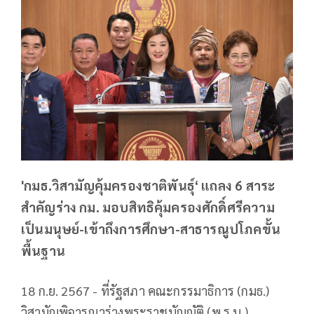
'กมธ.วิสามัญคุ้มครองชาติพันธุ์‘ แถลง 6 สาระ
สำคัญร่าง กม. มอบสิทธิคุ้มครองศักดิ์ศรีความ
เป็นมนุษย์-เข้าถึงการศึกษา-สาธารณูปโภคขั้น
พื้นฐาน
18 ก.ย. 2567 - ที่รัฐสภา คณะกรรมาธิการ (กมธ.)
วิสามัญพิจารณาร่างพระราชบัญญัติ (พ.ร.บ.)