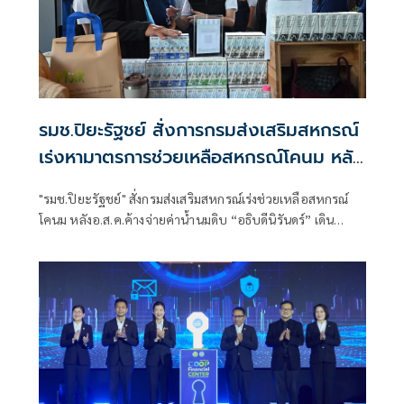
รมช.ปิยะรัฐชย์ สั่งการกรมส่งเสริมสหกรณ์
เร่งหามาตรการช่วยเหลือสหกรณ์โคนม หลัง
อ.ส.ค.ค้างจ่ายค่าน้ำนมดิบ เตรียมงบ กพส.
"รมช.ปิยะรัฐชย์" สั่งกรมส่งเสริมสหกรณ์เร่งช่วยเหลือสหกรณ์
350 ล.กู้ยืมดอกเบี้ยต่ำกรณีพิเศษเสริม
โคนม หลังอ.ส.ค.ค้างจ่ายค่าน้ำนมดิบ “อธิบดีนิรันดร์” เดิน
สภาพคล่อง
เครื่อง 4 มาตรการด่วน บรรเทาความเดือดร้อนสมาชิกสหกรณ์
โคนม พร้อมเผยปีนี้เตรียมเงินกพส.ดอกเบี้ยต่ำไว้ 350 ล้านบาท
ให้สหกรณ์กู้ยืมเป็นกรณีพิเศษ เพื่อเสริมสภาพคล่องดำเนินธุรกิจ
สหกรณ์โคนม