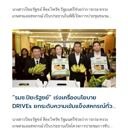
2569 ชูระบบสหกรณ์ หัวใจการขับเคลื่อน
นางสาวปิยะรัฐชย์ ติยะไพรัช รัฐมนตรีช่วยว่าการกระทรวง
พัฒนาภาคเกษตรแดนอีสาน
เกษตรและสหกรณ์ เป็นประธานในพิธีเปิดการประชุมชมรม
สหกรณ์การเกษตรภาคตะวันออกเฉียงเหนือ ประจำปี 2569
“รมช.ปิยะรัฐชย์” เร่งเครื่องนโยบาย
DRIVEs ยกระดับความเข้มแข็งสหกรณ์ทั่ว
ประเทศ นำเทคโนโลยีมาช่วยลดต้นทุนและ
นางสาวปิยะรัฐชย์ ติยะไพรัช รัฐมนตรีช่วยว่าการกระทรวง
เพิ่มมูลค่าสินค้าเกษตรให้สมาชิกสหกรณ์
เกษตรและสหกรณ์ เป็นประธานเปิดโครงการประชุมการขับ