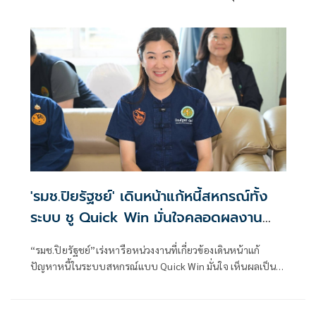
เคลื่อนนโยบายกระทรวงเกษตรและสหกรณ์เพื่อยกระดับความ
เข้มแข็งของสหกรณ์และกลุ่มเกษตรกร โดยมี นายนิรันดร์ มูลธิดา
'รมช.ปิยรัฐชย์' เดินหน้าแก้หนี้สหกรณ์ทั้ง
ระบบ ชู Quick Win มั่นใจคลอดผลงาน
ใน6เดือน
“รมช.ปิยรัฐชย์”เร่งหารือหน่วงงานที่เกี่ยวข้องเดินหน้าแก้
ปัญหาหนี้ในระบบสหกรณ์แบบ Quick Win มั่นใจ เห็นผลเป็น
รูปธรรมใน 6 เดือน