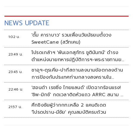
NEWS UPDATE
'ดั๊ม คาราบาว' รวมเพื่อนวัยมัธยมตั้งวง
1:02 น.
SweetCane (สวีทเคน)
โปรดเกล้าฯ 'พันเอกสุภัทร ชูตินันทน์' ดำรง
23:49 น.
ตำแหน่งนายทหารปฏิบัติการฯ-พระราชทานยศ
'พลตรี'
ซาอุฯ-ตุรเคีย-ปากีสถานลงนามข้อตกลงด้าน
23:45 น.
การป้องกันประเทศท่ามกลางสงครามใน
ภูมิภาค
'ฮอนด้า เรซซิ่ง ไทยแลนด์' เปิดฉากร้อนแรง!
22:46 น.
'ชิพ-มิกซ์' กดเวลาติดหัวแถว ARRC สนาม 4
ที่มัลดาลิกา
ศึกชิงชัยผู้ว่ากกท.เหลือ 2 แคนดิเดต
21:57 น.
'โปรดปราน-มีชัย' คุณสมบัติครบถ้วน