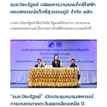
รมช.ปิยะรัฐชย์ ปล่อยคารวานรถแท็กซี่ไฟฟ้า
ของสหกรณ์แท็กซี่สุวรรณภูมิ จำกัด ผลัก
ดัน “EV เพื่ออนาคต” หนุนสหกรณ์แท็กซี่
นางสาวปิยะรัฐชย์ ติยะไพรัช รัฐมนตรีช่วยว่าการกระทรวง
เปลี่ยนผ่านยานยนต์สู่พลังงานสะอาด
เกษตรและสหกรณ์ เป็นประธานในพิธีปล่อยขบวนรถแท็กซี่
ไฟฟ้าของสหกรณ์แท็กซี่ ตามโครงการสนับสนุนเงิน
ทุนหมุนเวียนจากกองทุนพัฒนาสหกรณ์ กรมส่งเสริมสหกรณ์
พร้อมปล่อยขบวนแท็กซี่ไฟฟ้าของสมาชิกสหกรณ์แท็กซี่
สุวรรณภูมิ จำกัด จำนวน 20 คัน
“รมช.ปิยะรัฐชย์” เปิดประชุมชมรมสหกรณ์
การเกษตรภาคตะวันออกเฉียงเหนือ ปี