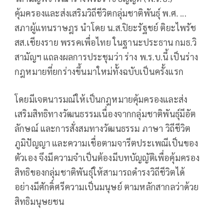
คุ้มครองและส่งเสริมวิถีชีวิตกลุ่มชาติพันธุ์ พ.ศ. ...
สภาผู้แทนราษฎร นำโดย น.ส.ปิยะรัฐชย์ ติยะไพรัช
สส.เชียงราย พรรคเพื่อไทย ในฐานะประธาน กมธ.วิ
สามัญฯ แถลงผลการประชุมว่า ร่าง พ.ร.บ.นี้ เป็นร่าง
กฎหมายที่ยกร่างขึ้นมาใหม่ทั้งฉบับเป็นครั้งแรก
โดยมีเจตนารมณ์ให้เป็นกฎหมายคุ้มครองและส่ง
เสริมสิทธิทางวัฒนธรรมเนื่องจากกลุ่มชาติพันธุ์มีอัต
ลักษณ์ และการสั่งสมทางวัฒนธรรม ภาษา วิถีชีวิต
ภูมิปัญญา และความเชื่อตามจารีตประเพณีเป็นของ
ตัวเอง จึงมีความจำเป็นต้องมีบทบัญญัติเพื่อคุ้มครอง
สิทธิของกลุ่มชาติพันธุ์ให้สามารถดำรงวิถีชีวิตได้
อย่างมีศักดิ์ศรีความเป็นมนุษย์ ตามหลักสากลว่าด้วย
สิทธิมนุษยชน