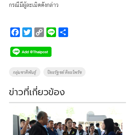
กรณีมีผู้ละเมิดดังกล่าว
F
T
C
Li
S
ac
wi
o
n
h
e
tt
p
e
ar
b
er
y
e
o
Li
Tags
กลุ่มชาติพันธุ์
ปิยะรัฐชย์ ติยะไพรัช
o
n
k
k
ข่าวที่เกี่ยวข้อง