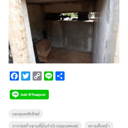
F
T
C
Li
S
ac
wi
o
n
h
e
tt
p
e
ar
b
er
y
e
o
Li
Tags
กองทุนหทัยทิพย์
o
n
การก่อสร้างฐานที่มั่นกำบัง (หลุมบุคคลคู่)
ความคืบหน้า