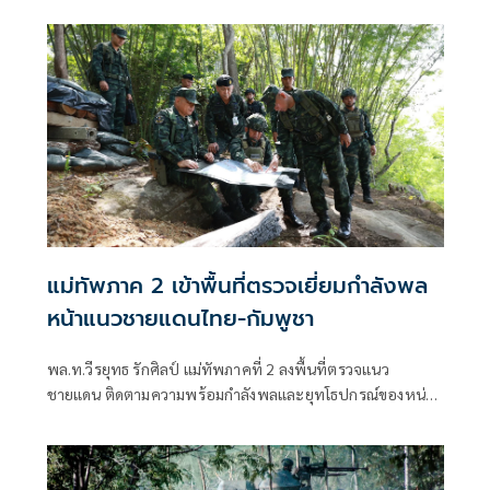
แรก) แก่กำลังพลที่ปฏิบัติหน้าที่ตามแนวชายแดน เพื่อสร้าง
ขวัญกำลังใจและความเป็นสิริมงคลแก่ผู้ปฏิบัติภารกิจปกป้อง
อธิปไตยของชาติ
แม่ทัพภาค 2 เข้าพื้นที่ตรวจเยี่ยมกำลังพล
หน้าแนวชายแดนไทย-กัมพูชา
พล.ท.วีรยุทธ รักศิลป์ แม่ทัพภาคที่ 2 ลงพื้นที่ตรวจแนว
ชายแดน ติดตามความพร้อมกำลังพลและยุทโธปกรณ์ของหน่วย
เฉพาะกิจที่ 1 กองกำลังสุรนารี พร้อมรับฟังปัญหาการปฏิบัติ
งาน และสร้างขวัญกำลังใจแก่กำลังพลผู้ปฏิบัติหน้าที่พิทักษ์
อธิปไตยของชาติอย่างใกล้ชิด