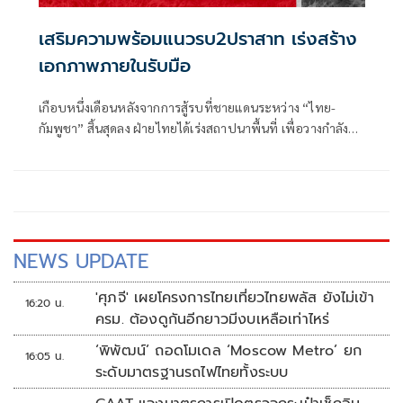
เสริมความพร้อมแนวรบ2ปราสาท เร่งสร้าง
เอกภาพภายในรับมือ
เกือบหนึ่งเดือนหลังจากการสู้รบที่ชายแดนระหว่าง “ไทย-
กัมพูชา” สิ้นสุดลง ฝ่ายไทยได้เร่งสถาปนาพื้นที่ เพื่อวางกำลัง
ทหาร เสริมสร้างโครงสร้างพื้นฐาน ให้การปฏิบัติหน้าที่ของ
กำลังพลมีความปลอดภัยทั้งการลาดตระเวน เฝ้าตรวจ รักษา
ฐานที่มั่น
NEWS UPDATE
'ศุภจี' เผยโครงการไทยเที่ยวไทยพลัส ยังไม่เข้า
16:20 น.
ครม. ต้องดูกันอีกยาวมีงบเหลือเท่าไหร่
‘พิพัฒน์’ ถอดโมเดล ‘Moscow Metro’ ยก
16:05 น.
ระดับมาตรฐานรถไฟไทยทั้งระบบ