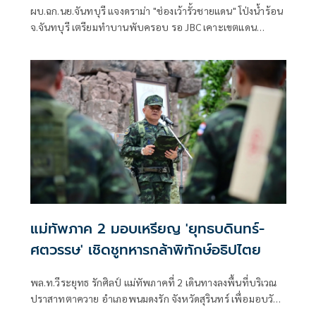
ผบ.ฉก.นย.จันทบุรี แจงดราม่า "ช่องเว้ารั้วชายแดน" โป่งน้ำร้อน
จ.จันทบุรี เตรียมทำบานพับครอบ รอ JBC เคาะเขตแดน
“กมธ.ความมั่นคงฯ ”ลงพื้น ปลื้มสร้างสวยงาม-ชัดเจน หนุน
กองทัพสร้างทุกแนวรบ ลั่นถ้าไม่ทำอีก 100 ปีก็คุยไม่จบ
แม่ทัพภาค 2 มอบเหรียญ 'ยุทธบดินทร์-
ศตวรรษ' เชิดชูทหารกล้าพิทักษ์อธิปไตย
พล.ท.วีระยุทธ รักศิลป์ แม่ทัพภาคที่ 2 เดินทางลงพื้นที่บริเวณ
ปราสาทตาควาย อำเภอพนมดงรัก จังหวัดสุรินทร์ เพื่อมอบวัตถุ
มงคลรุ่น “ยุทธบดินทร์-ศตวรรษ” จำนวน 20,000 เหรียญ (ชุด