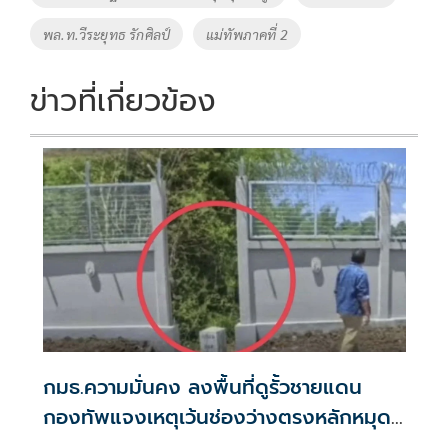
k
k
พล.ท.วีระยุทธ รักศิลป์
แม่ทัพภาคที่ 2
ข่าวที่เกี่ยวข้อง
กมธ.ความมั่นคง ลงพื้นที่ดูรั้วชายแดน
กองทัพแจงเหตุเว้นช่องว่างตรงหลักหมุด
รอข้อสรุปคณะ JBC ไทย-กัมพูชา