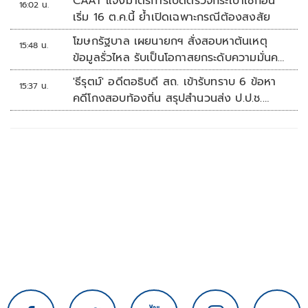
CAAT แจงมาตรการเปิดตรวจกระเป๋าเช็กอิน
16:02 น.
เริ่ม 16 ต.ค.นี้ ย้ำเปิดเฉพาะกรณีต้องสงสัย
โฆษกรัฐบาล เผยนายกฯ สั่งสอบหาต้นเหตุ
15:48 น.
ข้อมูลรั่วไหล รับเป็นโอกาสยกระดับความมั่นคง
ปลอดภัยข้อมูลภาครัฐทั้งระบบ
'ธีรุตม์' อดีตอธิบดี สถ. เข้ารับทราบ 6 ข้อหา
15:37 น.
คดีโกงสอบท้องถิ่น สรุปสำนวนส่ง ป.ป.ช.
สัปดาห์หน้า