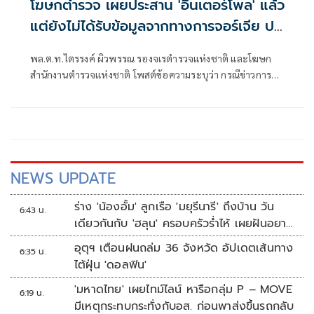
โฆษกตำรวจ เผยประสาน 'อินเตอร์โพล' แล้ว
แต่ยังไม่ได้รับข้อมูลจากทางการจอร์เจีย ปม
'ฮลุน โซโล่' เสียชีวิต
พล.ต.ท.ไตรรงค์ ผิวพรรณ รองจเรตำรวจแห่งชาติ และโฆษก
สำนักงานตำรวจแห่งชาติ โพสต์ข้อความระบุว่า กรณีข่าวการ
เสียชีวิตของนายบวรทัต เป็งสุข หรือ “ฮลุน โซโล่” ที่ประเทศ
จอร์เจีย และมีกระแสข่าวเกี่ยวกับการดำเนินคดีตามมาตรา 115
ของประมวลกฎหมายอาญาของประเทศจอร์เจียนั้น
NEWS UPDATE
ร่าง 'น้องอั้ม' ลูกเรือ 'มยุรีนารี' ถึงบ้าน วัน
6:43 น.
เดียวกันกับ 'ฮลุน' ครอบครัวร่ำไห้ เผยฝันอยาก
เป็นทหารเรือ
อุตุฯ เตือนฝนถล่ม 36 จังหวัด อัปเดตเส้นทาง
6:35 น.
ไต้ฝุ่น 'ดอลฟิน'
'มหาดไทย' เผยไทม์ไลน์ หารือกลุ่ม P – MOVE
6:19 น.
มีเหตุกระทบกระทั่งกับอส. ก่อนพาส่งขึ้นรถกลับ