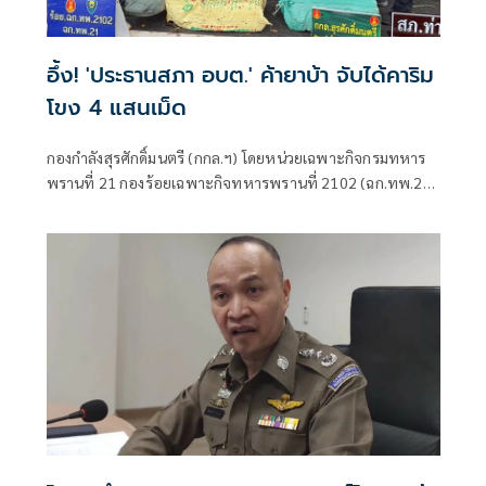
อึ้ง! 'ประธานสภา อบต.' ค้ายาบ้า จับได้คาริม
โขง 4 แสนเม็ด
กองกำลังสุรศักดิ์มนตรี (กกล.ฯ) โดยหน่วยเฉพาะกิจกรมทหาร
พรานที่ 21 กองร้อยเฉพาะกิจทหารพรานที่ 2102 (ฉก.ทพ.21
ร้อย.ฉก.ทพ.2102) ต.ไชยบุรี อ.ท่าอุเทน จ.นครพนม