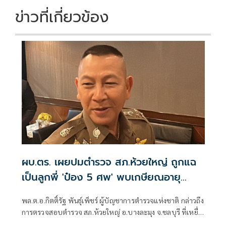
ข่าวที่เกี่ยวข้อง
ผบ.ตร. เผยปมตำรวจ สภ.ห้วยใหญ่ ถูกแฉ
เป็นลูกพี่ 'ป๋อง 5 ศพ' พบเกษียณอายุ
ตั้งแต่ปี 57
พล.ต.อ.กิตติ์รัฐ พันธุ์เพ็ชร์ ผู้บัญชาการตำรวจแห่งชาติ กล่าวถึง
การตรวจสอบตำรวจ สภ.ห้วยใหญ่ อ.บางละมุง จ.ชลบุรี ที่เหยื่อ
ซึ่งถูกนายป๋อง ผู้ต้องหาคดีฆาตกรรม 5 ศพ ข่มขืนและข่มขู่ออก