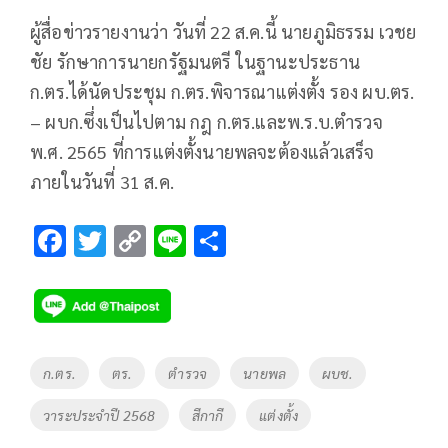
ผู้สื่อข่าวรายงานว่า วันที่ 22 ส.ค.นี้ นายภูมิธรรม เวชย
ชัย รักษาการนายกรัฐมนตรี ในฐานะประธาน
ก.ตร.ได้นัดประชุม ก.ตร.พิจารณาแต่งตั้ง รอง ผบ.ตร.
– ผบก.ซึ่งเป็นไปตาม กฎ ก.ตร.และพ.ร.บ.ตำรวจ
พ.ศ. 2565 ที่การแต่งตั้งนายพลจะต้องแล้วเสร็จ
ภายในวันที่ 31 ส.ค.
F
T
C
Li
S
ac
wi
o
n
h
e
tt
p
e
ar
b
er
y
e
o
Li
Tags
ก.ตร.
ตร.
ตำรวจ
นายพล
ผบช.
o
n
วาระประจำปี 2568
สีกากี
แต่งตั้ง
k
k