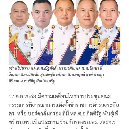
(ซ้ายไปขวา)
พล.ต.ต.ณัฐศักดิ์ เชาวนาศัย,พล.ต.ท.วัฒนา ยี่
จีน,พล.ต.ท.ฉัตรชัย สุรเชษฐ์พงษ์,พล.ต.ท.พฤทธิพงษ์ ประยูร
ศิริ,พล.ต.ท.พิสิฐ ตันประเสริฐ
17 ส.ค.2568-มีความเคลื่อนไหวการประชุมคณะ
กรรมการพิจารณาการแต่งตั้งข้าราชการตำรวจระดับ
ตร. หรือ บอร์ดกลั่นกรอง ที่มี พล.ต.อ.กิตติ์รัฐ พันธุ์เพ็
ชร์ ผบ.ตร. เป็นประธาน ร่วมกับรองผบ.ตร. และจเร