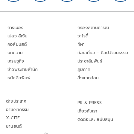
การเมือง
กรองสถานการณ์
เปลว สีเงิน
วาไรตี้
คอลัมนิสต์
กีฬา
บทความ
ท่องเที่ยว – ศิลปวัฒนธรรม
เศรษฐกิจ
ประชาสัมพันธ์
ข่าวพระราชสำนัก
ภูมิภาค
หนังสือพิมพ์
สิ่งแวดล้อม
ต่างประเทศ
PR & PRESS
อาชญากรรม
เกี่ยวกับเรา
X-CITE
ติดต่อและ สนับสนุน
ยานยนต์