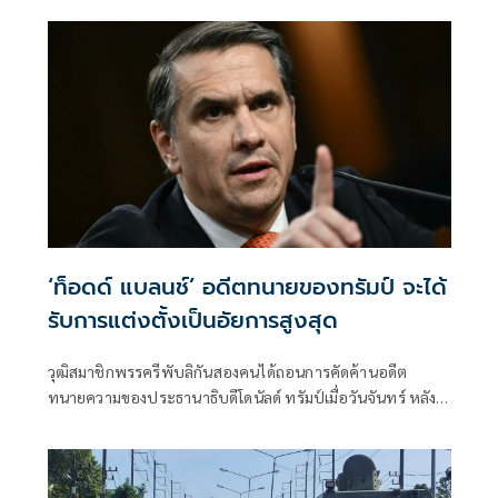
มาระบุว่า นายป๋องเป็นเด็กเดินยาของตำรวจ สภ.ห้วยใหญ่
‘ท็อดด์ แบลนช์’ อดีตทนายของทรัมป์ จะได้
รับการแต่งตั้งเป็นอัยการสูงสุด
วุฒิสมาชิกพรรครีพับลิกันสองคนได้ถอนการคัดค้านอดีต
ทนายความของประธานาธิบดีโดนัลด์ ทรัมป์เมื่อวันจันทร์ หลัง
จากที่ท็อดด์ แบลนช์ยอมประนีประนอมในประเด็นที่เป็นข้อถก
เถียง คณะกรรมการตุลาการวุฒิสภามีกำหนดลงคะแนนเสียง
เกี่ยวกับแบลนช์ในวันอังคารนี้ ตามด้วยการลงคะแนนเสียงโดย