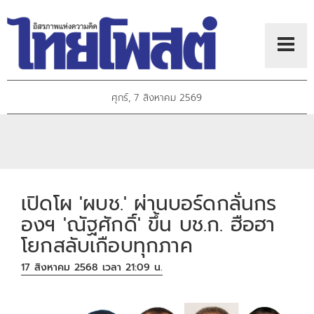
ศุกร์, 7 สิงหาคม 2569
เปิดโผ 'ผบช.' ผ่านบอร์ดกลั่นกร
องฯ 'ณัฐศักดิ์' ขึ้น บช.ก. ฮือฮา
โยกสลับเกือบทุกภาค
17 สิงหาคม 2568 เวลา 21:09 น.