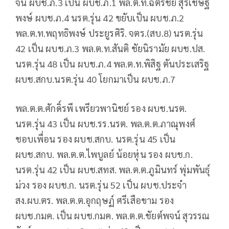
จีน ผบช.ภ.3 เป็น ผบช.ภ.1 พล.ต.ท.ฉัตรชัย สุรเชษฐ์
พงษ์ ผบช.ภ.4 นรต.รุ่น 42 ขยับเป็น ผบช.ภ.2
พล.ต.ท.พฤทธิพงษ์ ประยูรศิริ. จตร.(สบ.8) นรต.รุ่น
42 เป็น ผบช.ภ.3 พล.ต.ท.สันติ ชัยนิรามัย ผบช.ปส.
นรต.รุ่น 48 เป็น ผบช.ภ.4 พล.ต.ท.พิสิฐ ตันประเสริฐ
ผบช.สกบ.นรต.รุ่น 40 โยกมาเป็น ผบช.ภ.7
พล.ต.ต.ศักดิ์รพี เพรียวพานิชย์ รอง ผบช.นรต.
นรต.รุ่น 43 เป็น ผบช.รร.นรต. พล.ต.ต.ภาณุพงศ์
ชอบเพื่อน รอง ผบช.สกบ. นรต.รุ่น 45 เป็น
ผบช.สกบ. พล.ต.ต.ไพบูลย์ น้อยหุ่น รอง ผบช.ก.
นรต.รุ่น 42 เป็น ผบช.สทส. พล.ต.ต.ภูมินทร์ พุ่มพันธุ์
ม่วง รอง ผบช.ก. นรต.รุ่น 52 เป็น ผบช.ประจำ
สง.ผบ.ตร. พล.ต.ต.อุกฤษฏ์ ศรีเสือขาม รอง
ผบช.กมค. เป็น ผบช.กมค. พล.ต.ต.ชัยต์พจน์ สุวรรณ