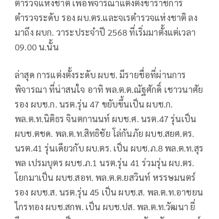
ตำรวจแห่งชาติ เพื่อพิจารณาแต่งตั้งข้าราชการ
ตำรวจระดับ รอง ผบ.ตร.และจเรตำรวจแห่งชาติ ลง
มาถึง ผบก. วาระประจำปี 2568 ที่เริ่มมาตั้งแต่เวลา
09.00 น.นั้น
ล่าสุด การแต่งตั้งระดับ ผบช. มีรายชื่อที่ผ่านการ
พิจารณา ที่น่าสนใจ อาทิ พล.ต.ต.ณัฐศักดิ์ เชาวนาศัย
รอง ผบช.ก. นรต.รุ่น 47 ขยับขึ้นเป็น ผบช.ก.
พล.ต.ท.นิติธร จินตกานนท์ ผบช.ศ. นรต.47 รุ่นเป็น
ผบช.ตชด. พล.ต.ท.สิทธิชัย โล่กันภัย ผบช.สยศ.ตร.
นรต.41 รุ่นเดียวกับ ผบ.ตร. เป็น ผบช.ภ.8 พล.ต.ท.สุร
พล เปรมบุตร ผบช.ภ.1 นรต.รุ่น 41 ร่วมรุ่น ผบ.ตร.
โยกมาเป็น ผบช.สอท. พล.ต.ต.ยสวินท์ หรรษมนตร์
รอง ผบช.ส. นรต.รุ่น 45 เป็น ผบช.ส. พล.ต.ท.อาชยน
ไกรทอง ผบช.สกพ. เป็น ผบช.ปส. พล.ต.ท.วัฒนา ยี่