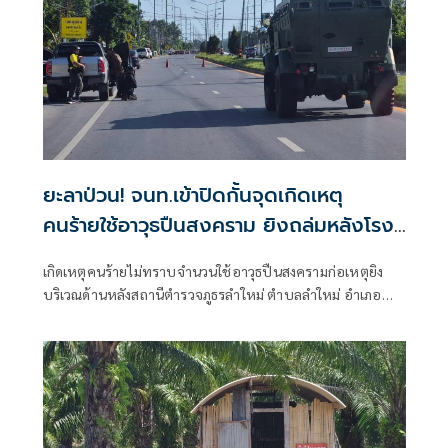
วุฒิสภาทั้งหมดภายในสัปดาห์นี้
ยะลาป่วน! จนท.เข้าปิดกั้นจุดเกิดเหตุ
คนร้ายใช้อาวุธปืนสงคราม ยิงถล่มหลังโรง
พักลำใหม่
เกิดเหตุคนร้ายไม่ทราบจำนวนใช้อาวุธปืนสงครามก่อเหตุยิง
บริเวณด้านหลังสถานีตำรวจภูธรลำใหม่ ตำบลลำใหม่ อำเภอ
เมืองยะลา จังหวัดยะลา