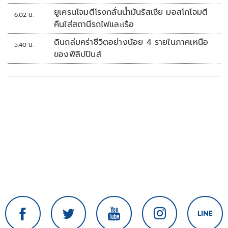
ยูเครนโจมตีโรงกลั่นน้ำมันรัสเซีย มอสโกโจมตี
6:02 น.
คืนใส่สถานีรถไฟและเรือ
ดินถล่มคร่าชีวิตอย่างน้อย 4 รายในภาคเหนือ
5:40 น.
ของฟิลิปปินส์