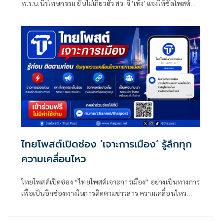
พ.ร.บ.นิรโทษกรรม ยันไม่เกี่ยวฮั้ว สว. จี้ 'เท้ง' แจงให้ชัดโพสต์
เพื่ออะไร หรือแค่เรียกยอดไลก์ยอดแชร์ มองทำให้พรรคดูต่ำ
ไทยโพสต์เปิดช่อง ‘เจาะการเมือง’ รู้ลึกทุก
ความเคลื่อนไหว
ไทยโพสต์เปิดช่อง “ไทยโพสต์เจาะการเมือง” อย่างเป็นทางการ
เพื่อเป็นอีกช่องทางในการติดตามข่าวสาร ความเคลื่อนไหว
ทางการเมือง และประเด็นสำคัญที่อยู่ในความสนใจของสังคม
จากทีมข่าวไทยโพสต์