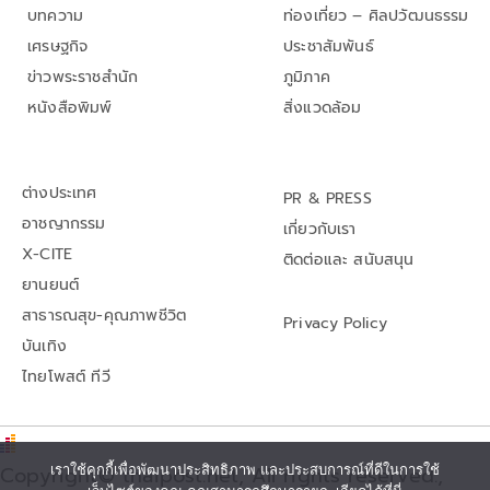
บทความ
ท่องเที่ยว – ศิลปวัฒนธรรม
เศรษฐกิจ
ประชาสัมพันธ์
ข่าวพระราชสำนัก
ภูมิภาค
หนังสือพิมพ์
สิ่งแวดล้อม
ต่างประเทศ
PR & PRESS
อาชญากรรม
เกี่ยวกับเรา
X-CITE
ติดต่อและ สนับสนุน
ยานยนต์
สาธารณสุข-คุณภาพชีวิต
Privacy Policy
บันเทิง
ไทยโพสต์ ทีวี
Copyright© thaipost.net, All rights reserved.,
เราใช้คุกกี้เพื่อพัฒนาประสิทธิภาพ และประสบการณ์ที่ดีในการใช้