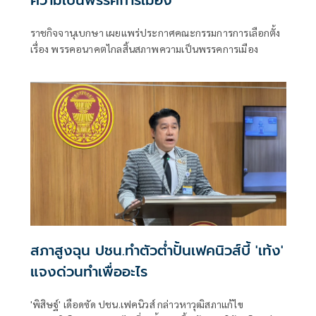
ราชกิจจานุเบกษา เผยแพร่ประกาศคณะกรรมการการเลือกตั้ง
เรื่อง พรรคอนาคตไกลสิ้นสภาพความเป็นพรรคการเมือง
สภาสูงฉุน ปชน.ทำตัวต่ำปั้นเฟคนิวส์บี้ 'เท้ง'
แจงด่วนทำเพื่ออะไร
'พิสิษฐ์' เดือดซัด ปชน.เฟคนิวส์ กล่าวหาวุฒิสภาแก้ไข