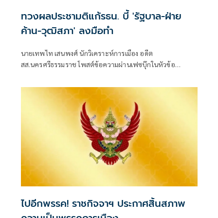
ทวงผลประชามติแก้รธน. บี้ 'รัฐบาล-ฝ่าย
ค้าน-วุฒิสภา' ลงมือทำ
นายเทพไท เสนพงศ์ นักวิเคราะห์การเมือง อดีต
สส.นครศรีธรรมราช โพสต์ข้อความผ่านเฟซบุ๊กในหัวข้อ
"กระตุกเตือน : ทวงผลประชามติ แก้ไขรัฐธรรมนูญ" โดยระบุว่า
ไปอีกพรรค! ราชกิจจาฯ ประกาศสิ้นสภาพ
ความเป็นพรรคการเมือง