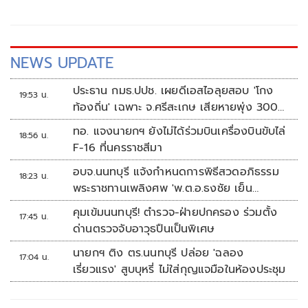
NEWS UPDATE
ประธาน กมธ.ปปช. เผยดีเอสไอลุยสอบ 'โกง
19:53 น.
ท้องถิ่น' เฉพาะ จ.ศรีสะเกษ เสียหายพุ่ง 300
ล้านบาท
ทอ. แจงนายกฯ ยังไม่ได้ร่วมบินเครื่องบินขับไล่
18:56 น.
F-16 ที่นครราชสีมา
อบจ.นนทบุรี แจ้งกำหนดการพิธีสวดอภิธรรม
18:23 น.
พระราชทานเพลิงศพ 'พ.ต.อ.ธงชัย เย็น
ประเสริฐ'
คุมเข้มนนทบุรี! ตำรวจ-ฝ่ายปกครอง ร่วมตั้ง
17:45 น.
ด่านตรวจจับอาวุธปืนเป็นพิเศษ
นายกฯ ติง ตร.นนทบุรี ปล่อย 'ฉลอง
17:04 น.
เรี่ยวแรง' สูบบุหรี่ ไม่ใส่กุญแจมือในห้องประชุม