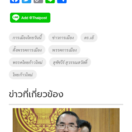
ac
wi
o
n
h
e
tt
p
e
ar
b
er
y
e
o
Li
Tags
การเมืองไทยวันนี้
ข่าวการเมือง
ดร.เอ้
o
n
ตั้งพรรคการเมือง
พรรคการเมือง
k
k
พรรคไทยก้าวใหม่
สุชัชวีร์ สุวรรณสวัสดิ์
ไทยก้าวใหม่
ข่าวที่เกี่ยวข้อง