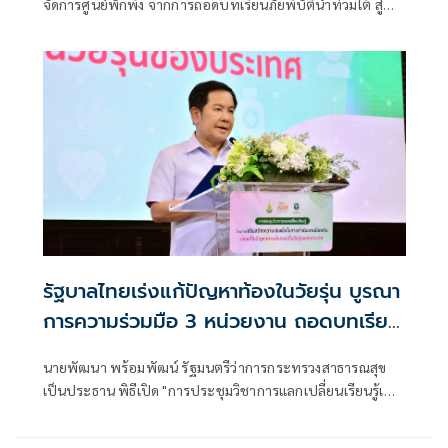
จัดการศูนย์พักพิง จากการถอดบทเรียนภัยพิบัติน้ำท่วมใต้ สู่
ชายแดนไทย – กัมพูชา รับนโยบาย รมว.สธ. วางระบบฟื้นฟูการ
ดูแลสุขภาพ สุขอนามัย และสุขาภิบาลให้กับประชาชนในศูนย์
พักพิงเข้มข้
รัฐบาลไทยเร่งแก้ปัญหาท้องในวัยรุ่น บูรณา
การความร่วมมือ 3 หน่วยงาน ถอดบทเรียน
8 คู่มือปฏิบัติงานเสริมสร้างกลไภความเข้ม
นายพัฒนา พร้อมพัฒน์ รัฐมนตรีว่าการกระทรวงสาธารณสุข
แข็งในระดับพื้นพื้นที่
เป็นประธาน พิธีเปิด "การประชุมวิชาการแลกเปลี่ยนเรียนรู้เพื่อ
ส่งมอบผลงานโครงการเสริมสร้างความเข้มแข็งในการดำเนินงาน
ป้องกันและแก้ไขปัญหาการตั้งครรภ์ในวัยรุ่นของประเทศ" โดย