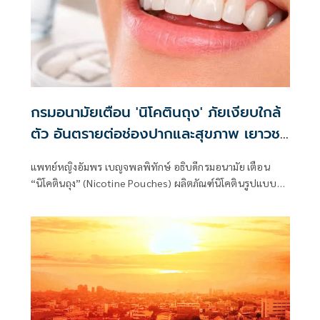
กรมอนามัยเตือน 'นิโคตินถุง' ภัยเงียบใกล้
ตัว อันตรายต่อช่องปากและสุขภาพ เยาวชน
ต้องระวัง
แพทย์หญิงอัมพร เบญจพลพิทักษ์ อธิบดีกรมอนามัย เตือน
“นิโคตินถุง” (Nicotine Pouches) ผลิตภัณฑ์นิโคตินรูปแบบ
ใหม่ที่กำลังได้รับความนิยมในกลุ่มเยาวชน อาจก่ออันตรายต่อ
ช่องปากและสุขภาพโดยรวม แม้จะไม่ก่อให้เกิดควันและไม่ต้อง
เผาไหม้เหมือนบุหรี่ หรือบุหรี่ไฟฟ้า แต่ยังคงมีความเสี่ยงสูงจาก
สารนิโคตินที่ออกฤทธิ์ต่อร่างกายโดยตรง