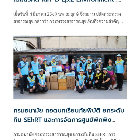
กินดี ลดอ้วน
เมื่อวันที่ 4 มีนาคม 2569 นพ.สมฤกษ์ จึงสมาน ปลัดกระทรวง
สาธารณสุข กล่าวว่า กระทรวงสาธารณสุขเห็นถึงความสำคัญ
ของการพัฒนาเกณฑ์โรงอาหารปลอดภัย
กรมอนามัย ถอดบทเรียนภัยพิบัติ ยกระดับ
ทีม SEhRT และการจัดการศูนย์พักพิง
สร้างระบบสุขภาพเข้มแข็งรองรับ
กรมอนามัย กระทรวงสาธารณสุข ยกระดับทีม SEhRT การ
ภาวะฉุกเฉิน