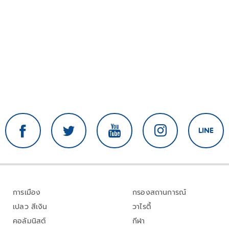
การเมือง
กรองสถานการณ์
เปลว สีเงิน
วาไรตี้
คอลัมนิสต์
กีฬา