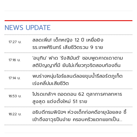
จัดขึ้นร่วมกันระหว่างสมาคมแพทย์สตรีแห่งประเทศไทยใน
พระบรมราชินูปถัมภ์ สำนักงานกองทุนสนับสนุนการสร้าง
เสริมสุขภาพ (สสส.)
NEWS UPDATE
สลดเพิ่ม! เด็กหญิง 12 ปี เหยื่อยิง
17:27 น.
รร.เทพศิรินทร์ เสียชีวิตรวม 9 ราย
'อนุทิน' ฟาด 'รังสิมันต์' ชอบพูดคาดเดาตาม
17:16 น.
สติปัญญาที่มี ยันไม่เกี่ยวทุจริตสอบท้องถิ่น
พบร่างหนุ่มไอร์แลนด์ลอยขุมน้ำรีสอร์ตภูเก็ต
17:14 น.
เร่งคลี่ปมเสียชีวิต
โปรดเกล้าฯ ถอดถอน 62 ตุลาการศาลทหาร
16:53 น.
สูงสุด แต่งตั้งใหม่ 51 ราย
อธิบดีกรมพินิจฯ ห่วงเด็กก่อคดีอายุน้อยลง ชี้
16:22 น.
เข้าถึงอาวุธปืนง่าย ครอบครัวแตกแยกเป็น
ชนวนสำคัญ