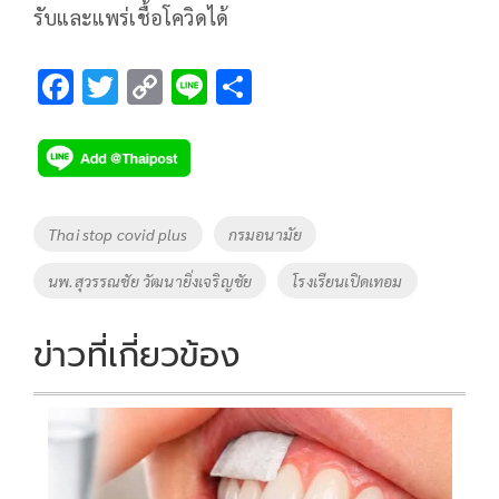
รับและแพร่เชื้อโควิดได้
F
T
C
Li
S
ac
wi
o
n
h
e
tt
p
e
ar
b
er
y
e
o
Li
Tags
Thai stop covid plus
กรมอนามัย
o
n
นพ.สุวรรณชัย วัฒนายิ่งเจริญชัย
โรงเรียนเปิดเทอม
k
k
ข่าวที่เกี่ยวข้อง