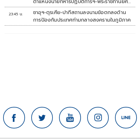
ตำแหน่งนายทหารปฏิบัติการฯ-พระราชทานยศ
'พลตรี'
ซาอุฯ-ตุรเคีย-ปากีสถานลงนามข้อตกลงด้าน
23:45 น.
การป้องกันประเทศท่ามกลางสงครามในภูมิภาค