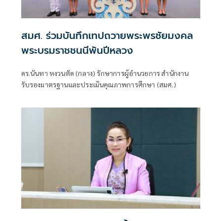
สมศ. ร่วมบันทึกเทปถวายพระพรชัยมงคล
พระบรมราชชนนีพันปีหลวง
ดร.นันทา หงวนตัด (กลาง) รักษาการผู้อำนวยการ สำนักงาน
รับรองมาตรฐานและประเมินคุณภาพการศึกษา (สมศ.)