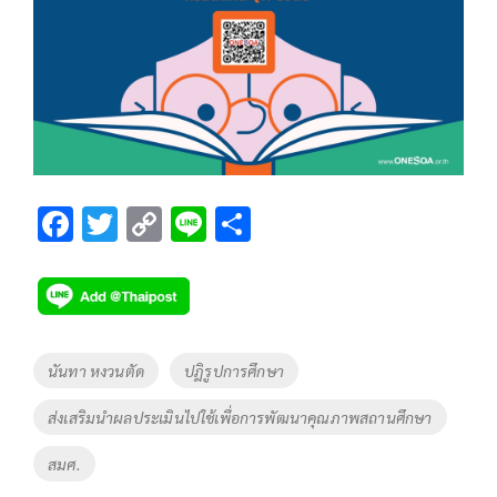
F
T
C
Li
S
ac
wi
o
n
h
e
tt
p
e
ar
b
er
y
e
o
Li
Tags
นันทา หงวนตัด
ปฎิรูปการศึกษา
o
n
ส่งเสริมนำผลประเมินไปใช้เพื่อการพัฒนาคุณภาพสถานศึกษา
k
k
สมศ.