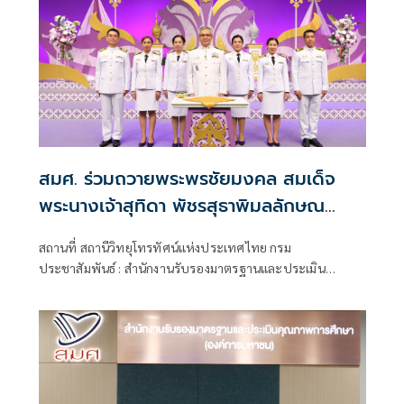
สมศ. ร่วมถวายพระพรชัยมงคล สมเด็จ
พระนางเจ้าสุทิดา พัชรสุธาพิมลลักษณ
พระบรมราชินี เนื่องในโอกาสวันเฉลิม
สถานที่ สถานีวิทยุโทรทัศน์แห่งประเทศไทย กรม
พระชนมพรรษา
ประชาสัมพันธ์ : สำนักงานรับรองมาตรฐานและประเมิน
คุณภาพการศึกษา (องค์การมหาชน) หรือ สมศ. โดย
ศาสตราจารย์ ดร.องอาจ