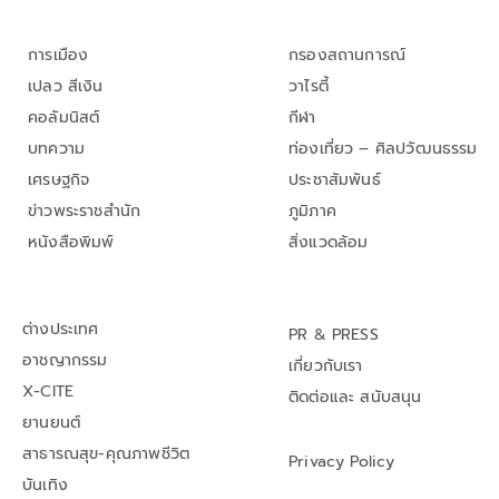
การเมือง
กรองสถานการณ์
เปลว สีเงิน
วาไรตี้
คอลัมนิสต์
กีฬา
บทความ
ท่องเที่ยว – ศิลปวัฒนธรรม
เศรษฐกิจ
ประชาสัมพันธ์
ข่าวพระราชสำนัก
ภูมิภาค
หนังสือพิมพ์
สิ่งแวดล้อม
ต่างประเทศ
PR & PRESS
อาชญากรรม
เกี่ยวกับเรา
X-CITE
ติดต่อและ สนับสนุน
ยานยนต์
สาธารณสุข-คุณภาพชีวิต
Privacy Policy
บันเทิง