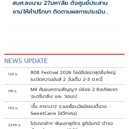
สมศ.ลงนาม 27มหา'ลัย ตั้งศูนย์ประสาน
งาน'ให้คำปรึกษา ติดตามผลการประเมิน
คุณภาพ 133 สถานศึกษา ทางออนไลน์
NEWS UPDATE
808 Festival 2026 ไลน์อัปแรกสุดยิ่งใหญ่
1:24 น.
ระเบิดความมันส์ 2 วันเต็ม 2-3 ต.ค.นี้
M4 คัมแบคตามสัญญา! ปล่อย 2 ซิงเกิลแรก
1:16 น.
'อะดรีนาลีน' และ 'ชอบU'
'ดั๊ม คาราบาว' รวมเพื่อนวัยมัธยมตั้งวง
1:02 น.
SweetCane (สวีทเคน)
โปรดเกล้าฯ 'พันเอกสุภัทร ชูตินันทน์' ดำรง
23:49 น.