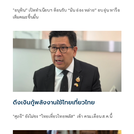
"อนุทิน” เปิดทำเนียบฯ ต้อนรับ “มิน อ่อง หล่าย” อบอุ่น หารือ
เต็มคณะชื่นมื่น
ดึงเงินกู้พลังงานใช้ไทยเที่ยวไทย
"ศุภจี” ยังไม่ชง “ไทยเที่ยวไทยพลัส” เข้า ครม.เดือน ส.ค.นี้