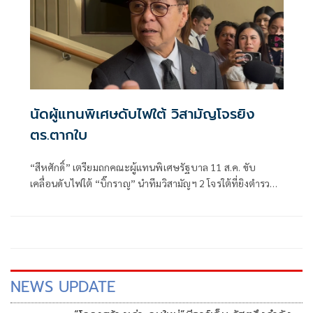
นัดผู้แทนพิเศษดับไฟใต้ วิสามัญโจรยิง
ตร.ตากใบ
“สีหศักดิ์”​ เตรียมถกคณะผู้แทน​พิเศษรัฐบาล​ 11 ส.ค. ขับ
เคลื่อนดับไฟใต้​ “บิ๊กราญ” นำทีมวิสามัญฯ 2 โจรใต้ที่ยิงตำรวจ
ตากใบเสียชีวิต "กอ.รมน." เดือด! สวน “ทวี”
NEWS UPDATE