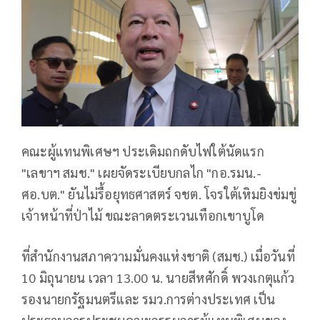
คณะผู้แทนพิเศษฯ ประเดิมถกดับไฟใต้นัดแรก
"เลขาฯ สมช." เผยจัดระเบียบกลไก "กอ.รมน.-
ศอ.บต." ยันไม่รื้อยุทธศาสตร์ จชต. โจรใต้เหิมยิงข่มขู่
เจ้าหน้าที่ป่าไม้ ขณะลาดตระเวนเทือกเขาบูโด
ที่สำนักงานสภาความมั่นคงแห่งชาติ (สมช.) เมื่อวันที่
10 มิถุนายน เวลา 13.00 น. นายสีหศักดิ์ พวงเกตุแก้ว
รองนายกรัฐมนตรีและ รมว.การต่างประเทศ เป็น