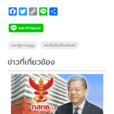
F
T
C
Li
S
ac
wi
o
n
h
e
tt
p
e
ar
b
er
y
e
o
Li
Tags
ศาลรัฐธรรมนูญ
หนังสือพิมพ์ไทยโพสต์
o
n
k
k
ข่าวที่เกี่ยวข้อง