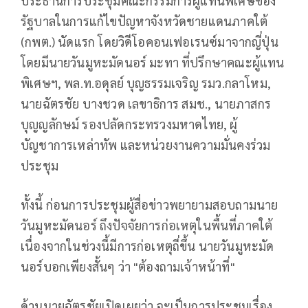
ประธานการประชุมคณะกรรมการผู้แทนพิเศษของ
รัฐบาลในการแก้ไขปัญหาจังหวัดชายแดนภาคใต้
(กพต.) นัดแรก โดยวิดีโอคอนเฟอเรนซ์มาจากญี่ปุ่น
โดยมีนายวันมูหะมัดนอร์ มะทา ที่ปรึกษาคณะผู้แทน
พิเศษฯ, พล.ท.อดุลย์ บุญธรรมเจริญ รมว.กลาโหม,
นายฉัตรชัย บางชวด เลขาธิการ สมช., นายภาสกร
บุญญลักษม์ รองปลัดกระทรวงมหาดไทย, ผู้
บัญชาการเหล่าทัพ และหน่วยงานความมั่นคงร่วม
ประชุม
ทั้งนี้ ก่อนการประชุมผู้สื่อข่าวพยายามสอบถามนาย
วันมูหะมัดนอร์ ถึงปัจจัยการก่อเหตุในพื้นที่ภาคใต้
เนื่องจากในช่วงนี้มีการก่อเหตุถี่ขึ้น นายวันมูหะมัด
นอร์บอกเพียงสั้นๆ ว่า "ต้องถามเจ้าหน้าที่"
ด้านนายฉัตรชัยเปิดเผยว่า จะเป็นการประชุมเรื่อง