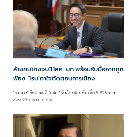
ล้างคนโกงจบ31สค. มท.พร้อมรับมือหากถูก
ฟ้อง ‘โรม’คาใจตัดตอนการเมือง
"ก.กลาง" ยึดตามมติ "กสถ." ฟันโกงสอบท้องถิ่น 5,925 ราย
ส่วน 97 รายรอ ป.ป.ช.