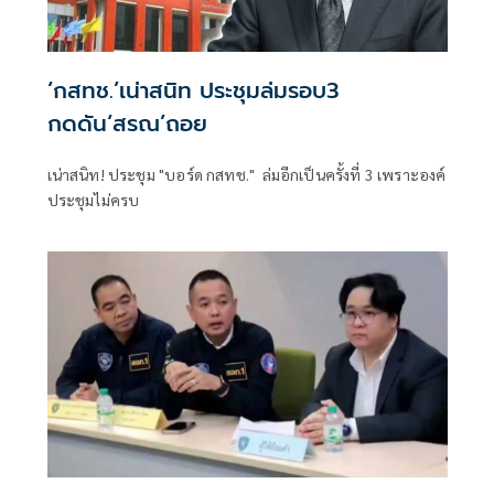
‘กสทช.’เน่าสนิท ประชุมล่มรอบ3
กดดัน‘สรณ’ถอย
เน่าสนิท! ประชุม "บอร์ด กสทช." ล่มอีกเป็นครั้งที่ 3 เพราะองค์
ประชุมไม่ครบ