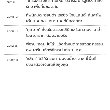
“โครงสร้างเก่า-คนใหม่”บีอาร์เอ็น รัฐตรึงกำลัง
0:01 น.
รักษาพื้นที่ปลอดภัย
ทัพนักบิด 'ฮอนด้า เรซซิ่ง ไทยแลนด์' ลุ้นล่าโพ
20:43 น.
เดียม ARRC สนาม 4 ที่มัลดาลิกา
‘ศุภมาส’ สั่งเข้มตรวจคลินิกเสริมความงาม ย้ำ
20:32 น.
โฆษณาราคาต้องจ่ายจริง
พี่ชาย 'ฮลุน โซโล่' แจ้งกำหนดการสวดอภิธรรม
20:12 น.
ศพ เตรียมจัดพิธีฌาปนกิจ 11 ส.ค.
'ลลิดา' โต้ 'รักชนก' ปมงบน้ำบาดาล ชี้พื้นที่
20:07 น.
ปชน.ได้วงเงินเฉลี่ยสูงสุด