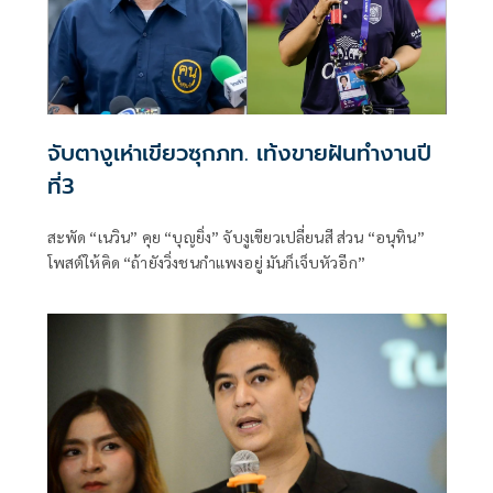
จับตางูเห่าเขียวซุกภท. เท้งขายฝันทำงานปี
ที่3
สะพัด “เนวิน” คุย “บุญยิ่ง” จับงูเขียวเปลี่ยนสี ส่วน “อนุทิน”
โพสต์ให้คิด “ถ้ายังวิ่งชนกำแพงอยู่ มันก็เจ็บหัวอีก”