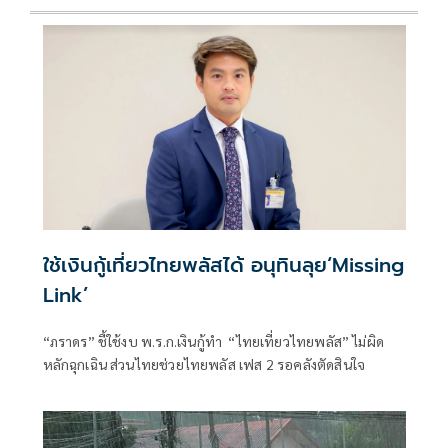
ใช้เงินกู้เที่ยวไทยพลัสได้ อนุทินลุย‘Missing
Link’
“ภราดร” ชี้ใช้งบ พ.ร.ก.เงินกู้ทำ “ไทยเที่ยวไทยพลัส” ไม่ผิด
หลักฉุกเฉิน ส่วนไทยช่วยไทยพลัส เฟส 2 รอคลังตัดสินใจ