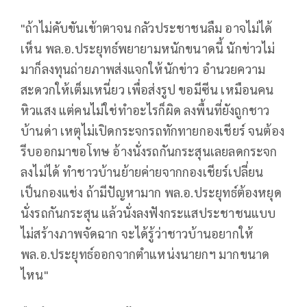
"ถ้าไม่คับขันเข้าตาจน กลัวประชาชนลืม อาจไม่ได้
เห็น พล.อ.ประยุทธ์พยายามหนักขนาดนี้ นักข่าวไม่
มาก็ลงทุนถ่ายภาพส่งแจกให้นักข่าว อำนวยความ
สะดวกให้เต็มเหนี่ยว เพื่อส่งรูป ขอมีซีน เหมือนคน
หิวแสง แต่คนไม่ใช่ทำอะไรก็ผิด ลงพื้นที่ยังถูกชาว
บ้านด่า เหตุไม่เปิดกระจกรถทักทายกองเชียร์ จนต้อง
รีบออกมาขอโทษ อ้างนั่งรถกันกระสุนเลยลดกระจก
ลงไม่ได้ ทำชาวบ้านย้ายค่ายจากกองเชียร์เปลี่ยน
เป็นกองแช่ง ถ้ามีปัญหามาก พล.อ.ประยุทธ์ต้องหยุด
นั่งรถกันกระสุน แล้วนั่งลงฟังกระแสประชาชนแบบ
ไม่สร้างภาพจัดฉาก จะได้รู้ว่าชาวบ้านอยากให้
พล.อ.ประยุทธ์ออกจากตำแหน่งนายกฯ มากขนาด
ไหน"