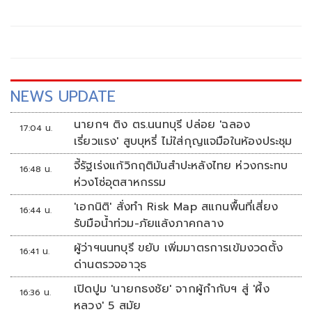
NEWS UPDATE
นายกฯ ติง ตร.นนทบุรี ปล่อย 'ฉลอง
17:04 น.
เรี่ยวแรง' สูบบุหรี่ ไม่ใส่กุญแจมือในห้องประชุม
จี้รัฐเร่งแก้วิกฤติมันสำปะหลังไทย ห่วงกระทบ
16:48 น.
ห่วงโซ่อุตสาหกรรม
'เอกนิติ' สั่งทำ Risk Map สแกนพื้นที่เสี่ยง
16:44 น.
รับมือน้ำท่วม-ภัยแล้งภาคกลาง
ผู้ว่าฯนนทบุรี ขยับ เพิ่มมาตรการเข้มงวดตั้ง
16:41 น.
ด่านตรวจอาวุธ
เปิดปูม 'นายกธงชัย' จากผู้กำกับฯ สู่ 'ผึ้ง
16:36 น.
หลวง' 5 สมัย