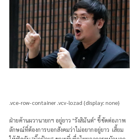
.vce-row-container .vcv-lozad {display: none}
ฝ่ายค้านผวานายกฯ อยู่ยาว "รังสิมันต์" ชี้ขัดต่อภาพ
ลักษณ์ที่ต้องการบอกสังคมว่าไม่อยากอยู่ยาว เสี้ยม
ให้ฟัดกับ "บิ๊กป้อม" ขณะที่เพื่อไทยอาการหนักบอก