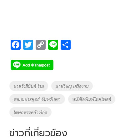
F
T
C
Li
S
ac
wi
o
n
h
e
tt
p
e
ar
b
er
y
e
o
Li
Tags
นายรังสิมันต์ โรม
นายวิษณุ เครืองาม
o
n
พล.อ.ประยุทธ์-จันทร์โอชา
หนังสือพิมพ์ไทยโพสต์
k
k
โฆษกพรรคก้าวไกล
ข่าวที่เกี่ยวข้อง