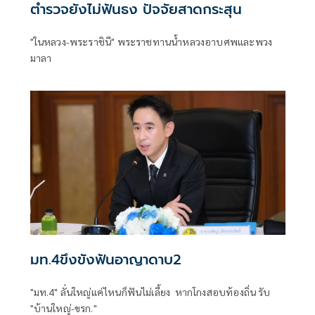
ตำรวจยังไม่ฟันธง ปัจจัยสาดกระสุน
"ในหลวง-พระราชินี" พระราชทานน้ำหลวงอาบศพและพวง
มาลา
มท.4ขึงขังฟันอาญาดาบ2
"มท.4" ลั่นใหญ่แค่ไหนก็ฟันไม่เลี้ยง หากโกงสอบท้องถิ่น รับ
"บ้านใหญ่-ขรก."