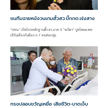
ขนทีมฉายหนังวนเกมฮั้วสว.บี้กกต.เร่งสาง
"ปชน." เปิดโปงหลักฐานฮั้ว สว.ภาค 4 "พนิดา" ปูดโพยแพต
เทิร์นเดียวกันล็อก 6-7 คนต่อกลุ่ม
ทรงปลอบขวัญเหยื่อ เสียชีวิต-บาดเจ็บ