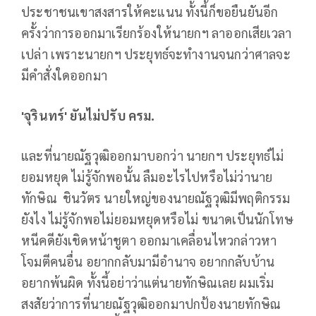
ประชาชนเขาสงสารให้คะแนน ทั้งนี้ก็ขอยืนยันอีก
ครั้งว่าการออกมาเรียกร้องให้นายกฯ ลาออกเสียเวลา
เปล่า เพราะนายกฯ ประยุทธ์จะทำงานจนกว่าศาลจะ
มีคำสั่งใดออกมา
'
จุรินทร์
'
ยันไม่ปรับ ครม.
และที่นายณัฐวุฒิออกมาบอกว่า นายกฯ ประยุทธ์ไม่
ยอมหยุด ไม่รู้จักพอนั้น ลืมอะไรไปหรือไม่ว่านาย
ทักษิณ ชินวัตร นายใหญ่ของนายณัฐวุฒิมีพฤติกรรม
ยังไง ไม่รู้จักพอไม่ยอมหยุดหรือไม่ ขนาดเป็นนักโทษ
หนีคดียังเชิดหน้าชูตา ออกมาเคลื่อนไหวกล่าวหา
โจมตีคนอื่น อยากกลับมามีอำนาจ อยากกลับบ้าน
อยากพ้นผิด ทั้งนี้อย่าว่าแต่นายทักษิณเลย ผมเริ่ม
สงสัยว่าการที่นายณัฐวุฒิออกมาปกป้องนายทักษิณ