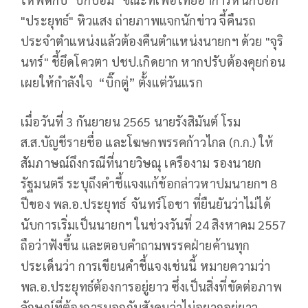
"ประยุทธ์" หิวแสง ถ่ายภาพแจกนักข่าว จี้คืนรถ
ประจำตำแหน่งแล้วต้องคืนตำแหน่งนายกฯ ด้วย "จุริ
นทร์" ชี้ยึดโควตา ปชป.เกิดยาก หากปรับต้องคุยก่อน
เผยให้กำลังใจ “บิ๊กตู่” ตั้งแต่วันแรก
เมื่อวันที่ 3 กันยายน 2565 นายรังสิมันต์ โรม
ส.ส.บัญชีรายชื่อ และโฆษกพรรคก้าวไกล (ก.ก.) ให้
สัมภาษณ์ถึงกรณีที่นายวิษณุ เครืองาม รองนายก
รัฐมนตรี ระบุถึงคำชี้แจงแก้ข้อกล่าวหาปมนายกฯ 8
ปีของ พล.อ.ประยุทธ์ จันทร์โอชา ที่ยืนยันว่าไม่ได้
นับการเริ่มเป็นนายกฯ ในช่วงวันที่ 24 สิงหาคม 2557
ถือว่าฟังขึ้น และตอบคำถามพรรคฝ่ายค้านทุก
ประเด็นว่า การเขียนคำชี้แจงเช่นนี้ หมายความว่า
พล.อ.ประยุทธ์ต้องการอยู่ยาว ซึ่งเป็นสิ่งที่ขัดต่อภาพ
ลักษณ์ที่ต้องการบอกกับสังคมว่าไม่อยากอยู่ยาว