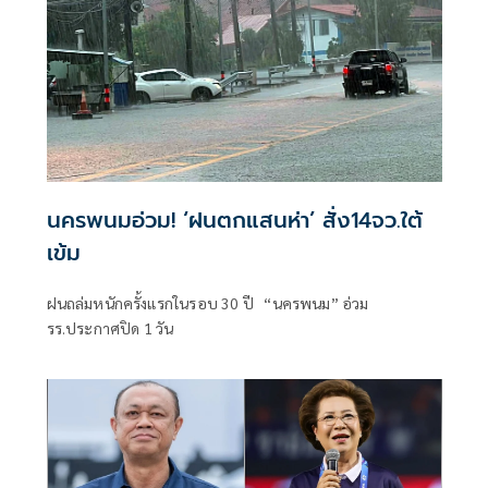
นครพนมอ่วม! ‘ฝนตกแสนห่า’ สั่ง14จว.ใต้
เข้ม
ฝนถล่มหนักครั้งแรกในรอบ 30 ปี “นครพนม” อ่วม
รร.ประกาศปิด 1 วัน