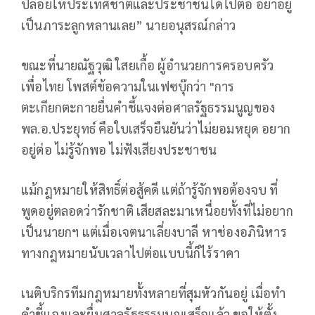
ปล่อยให้ประเทศชาติและประชาชนได้ไปต่อ อย่าอยู่
เป็นภาระลูกหลานเลย” นายอนุสรณ์กล่าว
ขณะที่นายณัฐวุฒิ ใสยเกื้อ ผู้อำนวยการครอบครัว
เพื่อไทย โพสต์ข้อความในเฟซบุ๊กว่า "การ
ตะเกียกตะกายยื่นคำชี้แจงต่อศาลรัฐธรรมนูญของ
พล.อ.ประยุทธ์ คือใบเสร็จยืนยันว่าไม่ยอมหยุด อยาก
อยู่ต่อ ไม่รู้จักพอ ไม่ฟังเสียงประชาชน
แม้กฎหมายให้สิทธิ์ต่อสู้คดี แต่ถ้ารู้จักพอต้องจบ ที่
พูดอยู่ตลอดว่ารักชาติ เสียสละมาเหนื่อยทั้งที่ไม่อยาก
เป็นนายกฯ แต่เมื่อเจตนาเลี่ยงบาลี หาช่องอภินิหาร
ทางกฎหมายนับเวลาไปต่อแบบนี้ก็ไร้ราคา
เนติบริกรทีมกฎหมายทั้งหลายที่สุมหัวกันอยู่ เมื่อทำ
คำชี้แจงและยื่นศาลรัฐธรรมนูญเสร็จแล้ว ขอให้ตั้ง