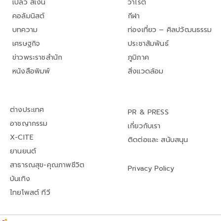
เปลว สีเงิน
วาไรตี้
คอลัมนิสต์
กีฬา
บทความ
ท่องเที่ยว – ศิลปวัฒนธรรม
เศรษฐกิจ
ประชาสัมพันธ์
ข่าวพระราชสำนัก
ภูมิภาค
หนังสือพิมพ์
สิ่งแวดล้อม
ต่างประเทศ
PR & PRESS
อาชญากรรม
เกี่ยวกับเรา
X-CITE
ติดต่อและ สนับสนุน
ยานยนต์
สาธารณสุข-คุณภาพชีวิต
Privacy Policy
บันเทิง
ไทยโพสต์ ทีวี