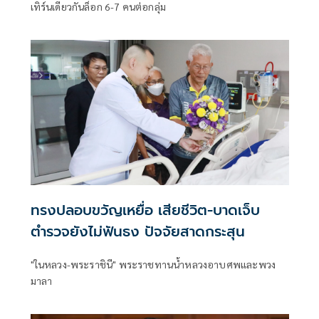
เทิร์นเดียวกันล็อก 6-7 คนต่อกลุ่ม
ทรงปลอบขวัญเหยื่อ เสียชีวิต-บาดเจ็บ
ตำรวจยังไม่ฟันธง ปัจจัยสาดกระสุน
"ในหลวง-พระราชินี" พระราชทานน้ำหลวงอาบศพและพวง
มาลา