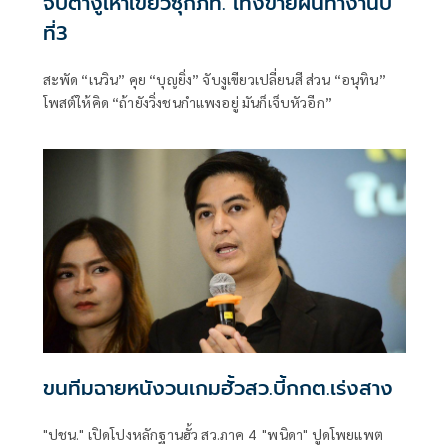
จับตางูเห่าเขียวซุกภท. เท้งขายฝันทำงานปี
ที่3
สะพัด “เนวิน” คุย “บุญยิ่ง” จับงูเขียวเปลี่ยนสี ส่วน “อนุทิน”
โพสต์ให้คิด “ถ้ายังวิ่งชนกำแพงอยู่ มันก็เจ็บหัวอีก”
ขนทีมฉายหนังวนเกมฮั้วสว.บี้กกต.เร่งสาง
"ปชน." เปิดโปงหลักฐานฮั้ว สว.ภาค 4 "พนิดา" ปูดโพยแพต