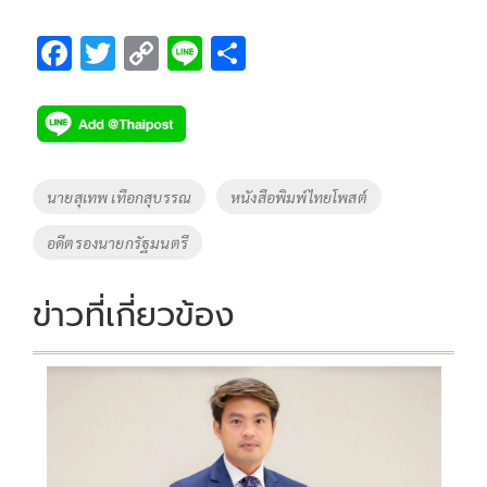
F
T
C
Li
S
ac
wi
o
n
h
e
tt
p
e
ar
b
er
y
e
o
Li
Tags
นายสุเทพ เทือกสุบรรณ
หนังสือพิมพ์ไทยโพสต์
o
n
อดีตรองนายกรัฐมนตรี
k
k
ข่าวที่เกี่ยวข้อง