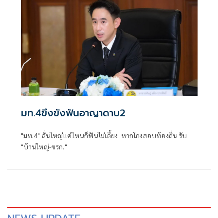
มท.4ขึงขังฟันอาญาดาบ2
"มท.4" ลั่นใหญ่แค่ไหนก็ฟันไม่เลี้ยง หากโกงสอบท้องถิ่น รับ
"บ้านใหญ่-ขรก."