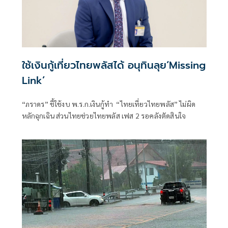
ใช้เงินกู้เที่ยวไทยพลัสได้ อนุทินลุย‘Missing
Link’
“ภราดร” ชี้ใช้งบ พ.ร.ก.เงินกู้ทำ “ไทยเที่ยวไทยพลัส” ไม่ผิด
หลักฉุกเฉิน ส่วนไทยช่วยไทยพลัส เฟส 2 รอคลังตัดสินใจ