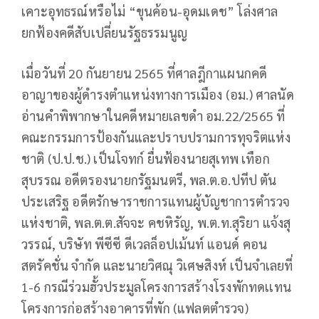
เคาะอุทธรณ์หรือไม่ “ขุนค้อน-อุดมเดช” โล่งศาล
ยกฟ้องคดีสับเปลี่ยนรัฐธรรมนูญ
เมื่อวันที่ 20 กันยายน 2565 ที่ศาลฎีกาแผนกคดี
อาญาของผู้ดำรงตำแหน่งทางการเมือง (อม.) ศาลนัด
อ่านคำพิพากษาในคดีหมายเลขดำ อม.22/2565 ที่
คณะกรรมการป้องกันและปราบปรามการทุจริตแห่ง
ชาติ (ป.ป.ช.) เป็นโจทก์ ยื่นฟ้องนายสุเทพ เทือก
สุบรรณ อดีตรองนายกรัฐมนตรี, พล.ต.อ.ปทีป ตัน
ประเสริฐ อดีตรักษาราชการแทนผู้บัญชาการตำรวจ
แห่งชาติ, พล.ต.ต.สัจจะ คชหิรัญ, พ.ต.ท.สุริยา แจ้งสุ
วรรณ์, บริษัท พีซีซี ดีเวลล็อปเม้นท์ แอนด์ คอน
สตรัคชั่น จำกัด และนายวิศณุ วิเศษสิงห์ เป็นจำเลยที่
1-6 กรณีร่วมฮั้วประมูลโครงการสร้างโรงพักทดเเทน
โครงการก่อสร้างอาคารที่พัก (แฟลตตำรวจ)