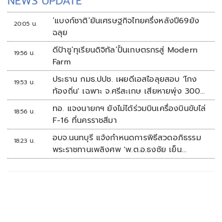
NEWS UPDATE
‘แบงก์ชาติ’ยันเศรษฐกิจไทยครึ่งหลังปี69ยัง
20:05 น.
ฉลุย
ดีป้าชู‘ทุเรียนดิจิทัล’ปั้นเกษตรกรสู่ Modern
19:56 น.
Farm
ประธาน กมธ.ปปช. เผยดีเอสไอลุยสอบ 'โกง
19:53 น.
ท้องถิ่น' เฉพาะ จ.ศรีสะเกษ เสียหายพุ่ง 300
ล้านบาท
ทอ. แจงนายกฯ ยังไม่ได้ร่วมบินเครื่องบินขับไล่
18:56 น.
F-16 ที่นครราชสีมา
อบจ.นนทบุรี แจ้งกำหนดการพิธีสวดอภิธรรม
18:23 น.
พระราชทานเพลิงศพ 'พ.ต.อ.ธงชัย เย็น
ประเสริฐ'