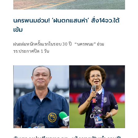
นครพนมอ่วม! ‘ฝนตกแสนห่า’ สั่ง14จว.ใต้
เข้ม
ฝนถล่มหนักครั้งแรกในรอบ 30 ปี “นครพนม” อ่วม
รร.ประกาศปิด 1 วัน