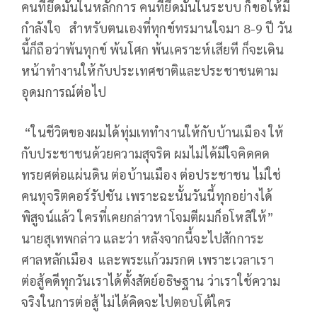
คนที่ยึดมั่นในหลักการ คนที่ยึดมั่นในระบบ ก็ขอให้มี
กำลังใจ สำหรับตนเองที่ทุกข์ทรมานใจมา 8-9 ปี วัน
นี้ก็ถือว่าพ้นทุกข์ พ้นโศก พ้นเคราะห์เสียที ก็จะเดิน
หน้าทำงานให้กับประเทศชาติและประชาชนตาม
อุดมการณ์ต่อไป
“ในชีวิตของผมได้ทุ่มเททำงานให้กับบ้านเมือง ให้
กับประชาชนด้วยความสุจริต ผมไม่ได้มีใจคิดคด
ทรยศต่อแผ่นดิน ต่อบ้านเมือง ต่อประชาชน ไม่ใช่
คนทุจริตคอร์รัปชัน เพราะฉะนั้นวันนี้ทุกอย่างได้
พิสูจน์แล้ว ใครที่เคยกล่าวหาโจมตีผมก็อโหสิให้”
นายสุเทพกล่าว และว่า หลังจากนี้จะไปสักการะ
ศาลหลักเมือง และพระแก้วมรกต เพราะเวลาเรา
ต่อสู้คดีทุกวันเราได้ตั้งสัตย์อธิษฐาน ว่าเราใช้ความ
จริงในการต่อสู้ ไม่ได้คิดจะไปตอบโต้ใคร