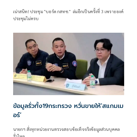
เน่าสนิท! ประชุม "บอร์ด กสทช." ล่มอีกเป็นครั้งที่ 3 เพราะองค์
ประชุมไม่ครบ
ข้อมูลรั่วทั้ง19กระทรวง หวั่นขายให้‘สแกมเม
อร์’
นายกฯ สั่งทุกหน่วยงานตรวจสอบข้อเท็จจริงข้อมูลส่วนบุคคล
รั่วไหล