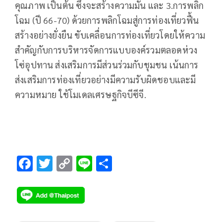
คุณภาพ เป็นต้น ซึ่งจะสร้างความมั่น และ 3.การพลิก
โฉม (ปี 66-70) ด้วยการพลิกโฉมสู่การท่องเที่ยวฟื้น
สร้างอย่างยั่งยืน ขับเคลื่อนการท่องเที่ยวโดยให้ความ
สำคัญกับการบริหารจัดการแบบองค์รวมตลอดห่วง
โซ่อุปทาน ส่งเสริมการมีส่วนร่วมกับชุมชน เน้นการ
ส่งเสริมการท่องเที่ยวอย่างมีความรับผิดชอบและมี
ความหมาย ใช้โมเดลเศรษฐกิจบีซีจี.
F
T
C
Li
S
ac
wi
o
n
h
e
tt
p
e
ar
b
er
y
e