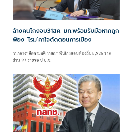
ล้างคนโกงจบ31สค. มท.พร้อมรับมือหากถูก
ฟ้อง ‘โรม’คาใจตัดตอนการเมือง
"ก.กลาง" ยึดตามมติ "กสถ." ฟันโกงสอบท้องถิ่น 5,925 ราย
ส่วน 97 รายรอ ป.ป.ช.