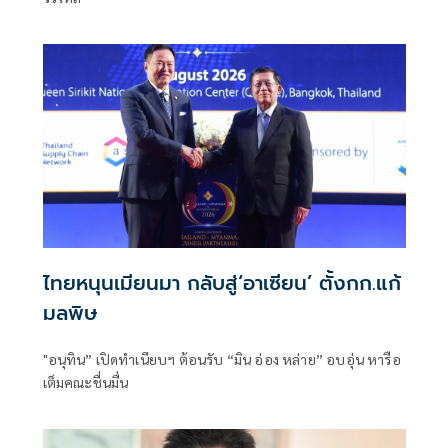
ไทยหนุนเมียนมา กลับสู่‘อาเซียน’ ตั้งกก.แก้
มลพิษ
"อนุทิน” เปิดทำเนียบฯ ต้อนรับ “มิน อ่อง หล่าย” อบอุ่น หารือ
เต็มคณะชื่นมื่น