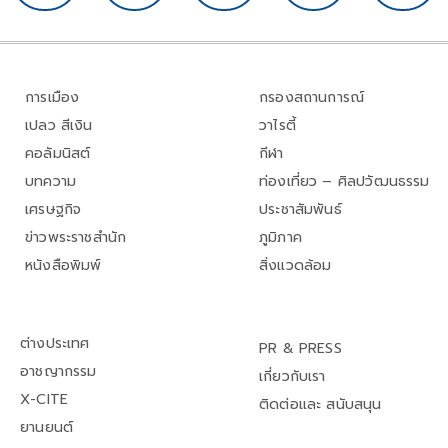
การเมือง
กรองสถานการณ์
เปลว สีเงิน
วาไรตี้
คอลัมนิสต์
กีฬา
บทความ
ท่องเที่ยว – ศิลปวัฒนธรรม
เศรษฐกิจ
ประชาสัมพันธ์
ข่าวพระราชสำนัก
ภูมิภาค
หนังสือพิมพ์
สิ่งแวดล้อม
ต่างประเทศ
PR & PRESS
อาชญากรรม
เกี่ยวกับเรา
X-CITE
ติดต่อและ สนับสนุน
ยานยนต์