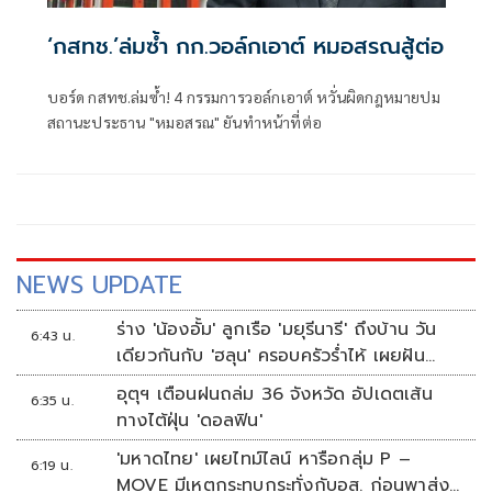
‘กสทช.’ล่มซํ้า กก.วอล์กเอาต์ หมอสรณสู้ต่อ
บอร์ด กสทช.ล่มซ้ำ! 4 กรรมการวอล์กเอาต์ หวั่นผิดกฎหมายปม
สถานะประธาน "หมอสรณ" ยันทำหน้าที่ต่อ
NEWS UPDATE
ร่าง 'น้องอั้ม' ลูกเรือ 'มยุรีนารี' ถึงบ้าน วัน
6:43 น.
เดียวกันกับ 'ฮลุน' ครอบครัวร่ำไห้ เผยฝัน
อยากเป็นทหารเรือ
อุตุฯ เตือนฝนถล่ม 36 จังหวัด อัปเดตเส้น
6:35 น.
ทางไต้ฝุ่น 'ดอลฟิน'
'มหาดไทย' เผยไทม์ไลน์ หารือกลุ่ม P –
6:19 น.
MOVE มีเหตุกระทบกระทั่งกับอส. ก่อนพาส่ง