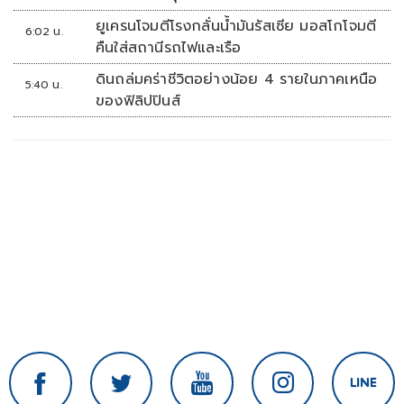
ขึ้นรถกลับ
ยูเครนโจมตีโรงกลั่นน้ำมันรัสเซีย มอสโกโจมตี
6:02 น.
คืนใส่สถานีรถไฟและเรือ
ดินถล่มคร่าชีวิตอย่างน้อย 4 รายในภาคเหนือ
5:40 น.
ของฟิลิปปินส์