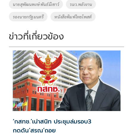
o
Li
Tags
นายสุพัฒนพงษ์ พันธ์มีเชาว์
รมว.พลังงาน
o
n
รองนายกรัฐมนตรี
หนังสือพิมพ์ไทยโพสต์
k
k
ข่าวที่เกี่ยวข้อง
‘กสทช.’เน่าสนิท ประชุมล่มรอบ3
กดดัน‘สรณ’ถอย