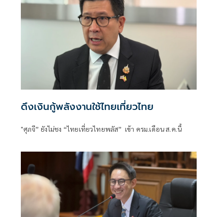
ดึงเงินกู้พลังงานใช้ไทยเที่ยวไทย
"ศุภจี” ยังไม่ชง “ไทยเที่ยวไทยพลัส” เข้า ครม.เดือน ส.ค.นี้