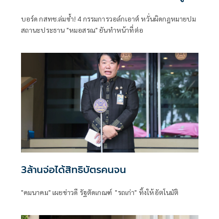
บอร์ด กสทช.ล่มซ้ำ! 4 กรรมการวอล์กเอาต์ หวั่นผิดกฎหมายปม
สถานะประธาน "หมอสรณ" ยันทำหน้าที่ต่อ
3ล้านจ่อได้สิทธิบัตรคนจน
"คมนาคม" เผยข่าวดี รัฐตัดเกณฑ์ "รถเก่า" ทิ้งให้อัตโนมัติ