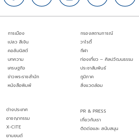
การเมือง
กรองสถานการณ์
เปลว สีเงิน
วาไรตี้
คอลัมนิสต์
กีฬา
บทความ
ท่องเที่ยว – ศิลปวัฒนธรรม
เศรษฐกิจ
ประชาสัมพันธ์
ข่าวพระราชสำนัก
ภูมิภาค
หนังสือพิมพ์
สิ่งแวดล้อม
ต่างประเทศ
PR & PRESS
อาชญากรรม
เกี่ยวกับเรา
X-CITE
ติดต่อและ สนับสนุน
ยานยนต์