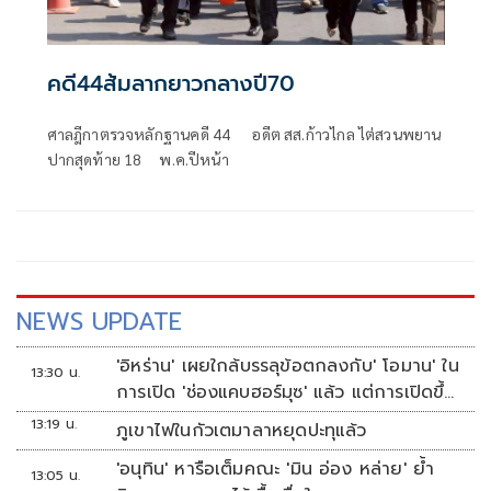
คดี44ส้มลากยาวกลางปี70
ศาลฎีกาตรวจหลักฐานคดี 44 อดีต สส.ก้าวไกล ไต่สวนพยาน
ปากสุดท้าย 18 พ.ค.ปีหน้า
NEWS UPDATE
'อิหร่าน' เผยใกล้บรรลุข้อตกลงกับ' โอมาน' ใน
13:30 น.
การเปิด 'ช่องแคบฮอร์มุซ' แล้ว แต่การเปิดขึ้น
อยู่กับสหรัฐฯ
13:19 น.
ภูเขาไฟในกัวเตมาลาหยุดปะทุแล้ว
'อนุทิน' หารือเต็มคณะ 'มิน อ่อง หล่าย' ย้ำ
13:05 น.