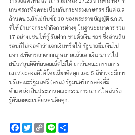
ร่ำรวยแค่ไหน แล้วมารวมให้ถึง 17.23 ล้านคน ทั้งๆ ที่
เกษตรกรที่จดทะเบียนกับกระทรวงเกษตรฯ มีแค่ 8.9
ล้านคน 3.ยังไม่นับข้อ 10 ของพระราชบัญญัติ ธ.ก.ส.
ที่ให้อำนาจกระทำกิจการต่างๆ ในฐานะธนาคาร รวม
17 อย่าง เช่น ให้กู้ รับฝาก ขายตั๋วเงิน ฯลฯ ซึ่งอ่านสิบ
รอบก็ไม่เจอคำว่าแจกเงินหรือให้ รัฐบาลยืมเงินไป
แจก 4.พิจารณาจากกฎหมายแล้วเอาเงิน ธ.ก.ส.ไป
สนับสนุนดิจิทัลวอลเล็ตไม่ได้ ยกเว้นคณะกรรมการ
ธ.ก.ส.จะลงมติให้โดยเสี่ยงติดคุก และ 5.มีข่าวจะมีการ
ปรับคณะรัฐมนตรี (ครม.) รัฐมนตรีการคลังที่มี
ตำแหน่งเป็นประธานคณะกรรมการ ธ.ก.ส.ใหม่หรือ
รู้ตัวเลยจะเปลี่ยนคนติดคุก.
F
T
C
Li
S