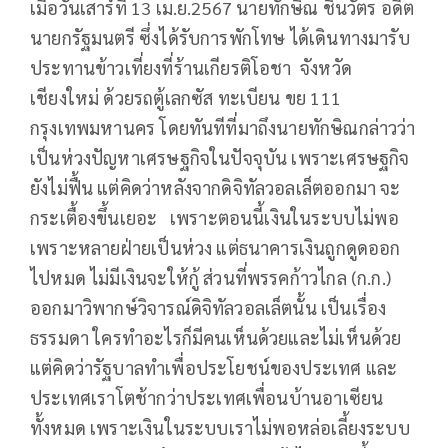
เมื่อวันเสาร์ที่ 13 เม.ย.2567 นายทักษิณ ชินวัตร อดีต
นายกรัฐมนตรี ซึ่งได้รับการพักโทษ ได้เดินทางมารับ
ประทานข้าวเที่ยงที่ร้านเกียรติโอชา จังหวัด
เชียงใหม่ ด้วยรถตู้เลกซัส ทะเบียน ขย 111
กรุงเทพมหานคร โดยทันทีที่มาถึงนายทักษิณกล่าวว่า
เป็นห่วงปัญหาเศรษฐกิจในปัจจุบัน เพราะเศรษฐกิจ
ยังไม่ฟื้น แต่คิดว่าหลังจากดิจิทัลวอลเล็ตออกมา จะ
กระเตื้องขึ้นเยอะ เพราะตอนนี้เงินในระบบไม่พอ
เพราะหลายฝ่ายเป็นห่วง แต่ธนาคารเงินถูกดูดออก
ไปหมด ไม่มีเงินจะให้กู้ ส่วนที่พรรคก้าวไกล (ก.ก.)
ออกมาวิพากษ์วิจารณ์ดิจิทัลวอลเล็ตนั้น เป็นเรื่อง
ธรรมดา ใครทำอะไรก็มีคนเห็นด้วยและไม่เห็นด้วย
แต่คิดว่ารัฐบาลทำเพื่อประโยชน์ของประเทศ และ
ประเทศเราโตช้ากว่าประเทศเพื่อนบ้านอาเซียน
ทั้งหมด เพราะเงินในระบบเราไม่พอหล่อเลี้ยงระบบ