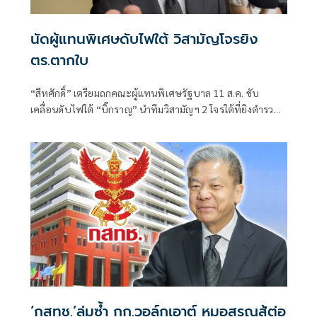
นัดผู้แทนพิเศษดับไฟใต้ วิสามัญโจรยิง
ตร.ตากใบ
“สีหศักดิ์”​ เตรียมถกคณะผู้แทน​พิเศษรัฐบาล​ 11 ส.ค. ขับ
เคลื่อนดับไฟใต้​ “บิ๊กราญ” นำทีมวิสามัญฯ 2 โจรใต้ที่ยิงตำรวจ
ตากใบเสียชีวิต "กอ.รมน." เดือด! สวน “ทวี”
‘กสทช.’ล่มซํ้า กก.วอล์กเอาต์ หมอสรณสู้ต่อ