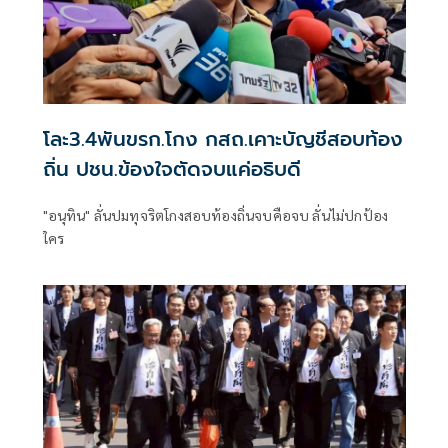
โละ3.4พันขรก.โกง กสถ.เคาะบัญชีสอบท้อง
ถิ่น ปชน.ข้องใจตัดจบแค่อธิบดี
"อนุทิน" ลั่นปมทุจริตโกงสอบท้องถิ่นจบคือจบ ลั่นไม่ปกป้อง
ใคร