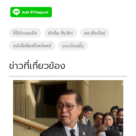
ac
wi
o
n
h
e
tt
p
e
ar
b
er
y
e
o
Li
Tags
ดิจิทัลวอลเล็ต
ทักษิณ ชินวัตร
สส.เชียงใหม่
o
n
หนังสือพิมพ์ไทยโพสต์
แจกเงินหมื่น
k
k
ข่าวที่เกี่ยวข้อง