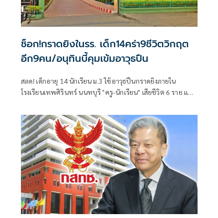
ช็อก!กราดยิงในรร. เด็ก14คร่า9ชีวิตวิกฤต
อีก9คน/อนุทินบี้คุมเข้มอาวุธปืน
สลด! เด็กอายุ 14 นักเรียน ม.3 ใช้อาวุธปืนกราดยิงภายใน
โรงเรียนเทพศิรินทร์ นนทบุรี "ครู-นักเรียน" เสียชีวิต 6 ราย และ
บาดเจ็บอื้อ ก่อนยิงตัวเองดับ พบยังก่อเหตุยิงปู่-ย่าที่บ้านพัก