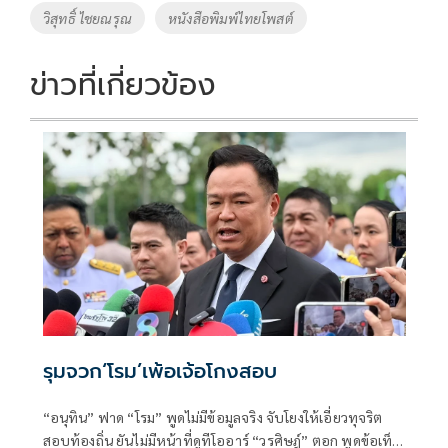
o
Li
Tags
วิสุทธิ์ ไชยณรุณ
หนังสือพิมพ์ไทยโพสต์
o
n
k
k
ข่าวที่เกี่ยวข้อง
รุมจวก‘โรม’เพ้อเจ้อโกงสอบ
“อนุทิน” ฟาด “โรม” พูดไม่มีข้อมูลจริง จับโยงให้เอี่ยวทุจริต
สอบท้องถิ่น ยันไม่มีหน้าที่ดูทีโออาร์ “วรศิษฎ์” ตอก พูดข้อเท็จ