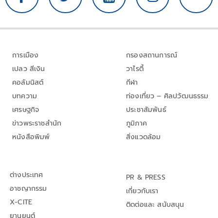
การเมือง
กรองสถานการณ์
เปลว สีเงิน
วาไรตี้
คอลัมนิสต์
กีฬา
บทความ
ท่องเที่ยว – ศิลปวัฒนธรรม
เศรษฐกิจ
ประชาสัมพันธ์
ข่าวพระราชสำนัก
ภูมิภาค
หนังสือพิมพ์
สิ่งแวดล้อม
ต่างประเทศ
PR & PRESS
อาชญากรรม
เกี่ยวกับเรา
X-CITE
ติดต่อและ สนับสนุน
ยานยนต์