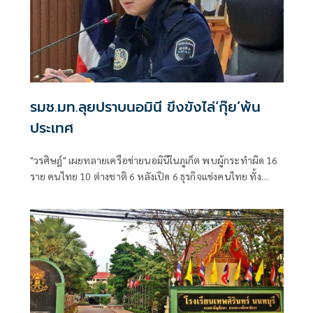
รมช.มท.ลุยปราบนอมินี ขึงขังไล่‘กุ๊ย’พ้น
ประเทศ
"วรศิษฎ์" เผยทลายเครือข่ายนอมินีในภูเก็ต พบผู้กระทำผิด 16
ราย คนไทย 10 ต่างชาติ 6 หลังเปิด 6 ธุรกิจแข่งคนไทย ทั้ง
โรงเรียนนานาชาติ-รถเช่า-ร้านอาหาร