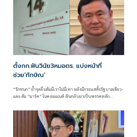
ตั้งกก.ฟันวินัย3หมอตร. แบ่งหน้าที่
ช่วย‘ทักษิณ’
“รักชนก” ย้ำจุดยืนส้มมีเราไม่มีเทา หลังมีกระแสตั้งรัฐบาลเขียว-
แดง-ส้ม “มาร์ค” โนคอมเมนต์ ฝันกลับมาเป็นพรรคหลัก
“ผบ.ตร.” ตั้งกรรมการสอบ