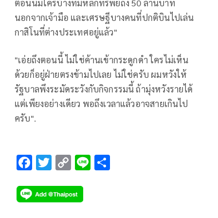
ตอนนี้มีใครบ้างที่มีหลักทรัพย์ถึง 50 ล้านบาท
นอกจากเจ้ามือ และเศรษฐีบางคนที่ปกติบินไปเล่น
กาสิโนที่ต่างประเทศอยู่แล้ว"
"เอ่ยถึงตอนนี้ ไม่ใช่ค้านเข้ากระดูกดำ ใครไม่เห็น
ด้วยก็อยู่ฝ่ายตรงข้ามไปเลย ไม่ใช่ครับ ผมหวังให้
รัฐบาลพึงระมัดระวังกับกิจกรรมนี้ ถ้ามุ่งหวังรายได้
แต่เพียงอย่างเดียว พอถึงเวลาแล้วอาจสายเกินไป
ครับ".
F
T
C
Li
S
ac
wi
o
n
h
e
tt
p
e
ar
b
er
y
e