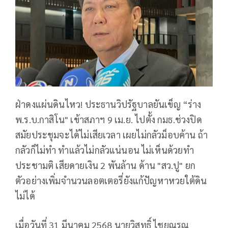
ฝ่าดงแผ่นดินไหว! ประธานวิปรัฐบาลยันเข็ญ “ร่าง
พ.ร.บ.กาสิโน" เข้าสภาฯ 9 เม.ย. ไปตั้ง กมธ.ช่วงปิด
สมัยประชุมจะได้ไม่เสียเวลา เผยไม่กลัวม็อบค้าน ถ้า
กลัวก็ไม่ทำ ทำแล้วไม่กลัวแน่นอน ไม่เห็นด้วยทำ
ประชามติ เสียดายเงิน 2 พันล้าน ด้าน "สว.ปู" ยก
ตัวอย่างเพิ่มจำนวนลอตเตอรี่ยังแก้ปัญหาหวยใต้ดิน
ไม่ได้
เมื่อวันที่ 31 มีนาคม 2568 นายวิสุทธิ์ ไชยณรุณ