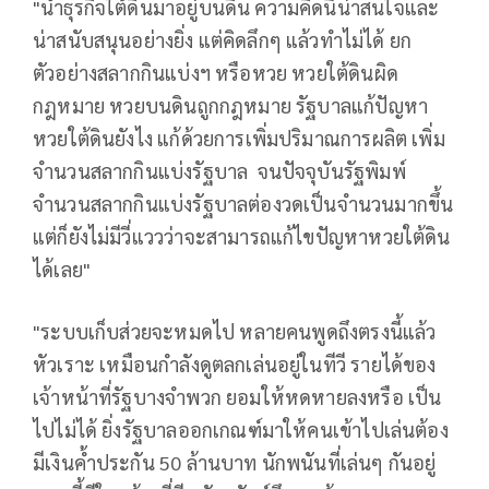
"นำธุรกิจใต้ดินมาอยู่บนดิน ความคิดนี้น่าสนใจและ
น่าสนับสนุนอย่างยิ่ง แต่คิดลึกๆ แล้วทำไม่ได้ ยก
ตัวอย่างสลากกินแบ่งฯ หรือหวย หวยใต้ดินผิด
กฎหมาย หวยบนดินถูกกฎหมาย รัฐบาลแก้ปัญหา
หวยใต้ดินยังไง แก้ด้วยการเพิ่มปริมาณการผลิต เพิ่ม
จำนวนสลากกินแบ่งรัฐบาล จนปัจจุบันรัฐพิมพ์
จำนวนสลากกินแบ่งรัฐบาลต่องวดเป็นจำนวนมากขึ้น
แต่ก็ยังไม่มีวี่แววว่าจะสามารถแก้ไขปัญหาหวยใต้ดิน
ได้เลย"
"ระบบเก็บส่วยจะหมดไป หลายคนพูดถึงตรงนี้แล้ว
หัวเราะ เหมือนกำลังดูตลกเล่นอยู่ในทีวี รายได้ของ
เจ้าหน้าที่รัฐบางจำพวก ยอมให้หดหายลงหรือ เป็น
ไปไม่ได้ ยิ่งรัฐบาลออกเกณฑ์มาให้คนเข้าไปเล่นต้อง
มีเงินค้ำประกัน 50 ล้านบาท นักพนันที่เล่นๆ กันอยู่