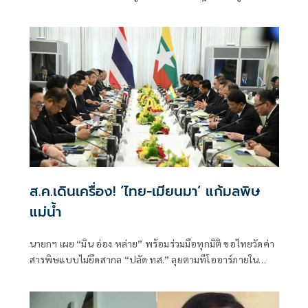
จริงไม่ครบ
ส.ค.เดินเครื่อง! ‘ไทย-เมียนมา’ แก้มลพิษ
แม่นํ้า
นายกฯ เผย “มิน อ่อง หล่าย” พร้อมร่วมมือทุกมิติ ขอไทยวัดค่า
สารพิษแบบไม่ยึดสากล “ปลัด ทส.” ลุยตามทีโออาร์ภายใน
ส.ค.นี้ “เด็กส้ม” ซัดปูพรมแดงรับเป็นจุดต่ำที่สุดของยุทธศาสตร์
การทูตไทยบนเวทีโลก