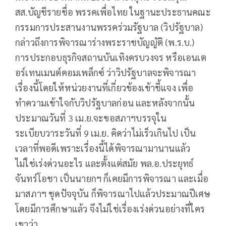
สส.บัญชีรายชื่อ พรรคเพื่อไทย ในฐานะประธานคณะ
กรรมการประสานงานพรรคร่วมรัฐบาล (วิปรัฐบาล)
กล่าวถึงการพิจารณาร่างพระราชบัญญัติ (พ.ร.บ.)
การประกอบธุรกิจสถานบันเทิงครบวงจร หรือเอนเต
อร์เทนเมนต์คอมเพล็กซ์ ว่าวิปรัฐบาลจะพิจารณา
เรื่องนี้โดยให้หน่วยงานที่เกี่ยวข้องเข้าชี้แจง เพื่อ
ทำความเข้าใจกับวิปรัฐบาลก่อน และหลังจากนั้น
ประมาณวันที่ 3 เม.ย.จะขอสภาฯบรรจุใน
ระเบียบวาระวันที่ 9 เม.ย. คิดว่าไม่เร็วเกินไป เป็น
เวลาที่พอดีเพราะเรื่องนี้ได้พิจารณามานานแล้ว
ไม่ใช่เร่งด่วนอะไร และตั้งแต่สมัย พล.อ.ประยุทธ์
จันทร์โอชา เป็นนายกฯ ก็เคยมีการพิจารณา และเมื่อ
มาสภาฯ ชุดปัจจุบัน ก็พิจารณาไปแล้วประมาณปีเศษ​
โดยมีการศึกษาแล้ว จึงไม่ใช่เรื่องเร่งด่วนอย่างที่ใคร
เขาว่า