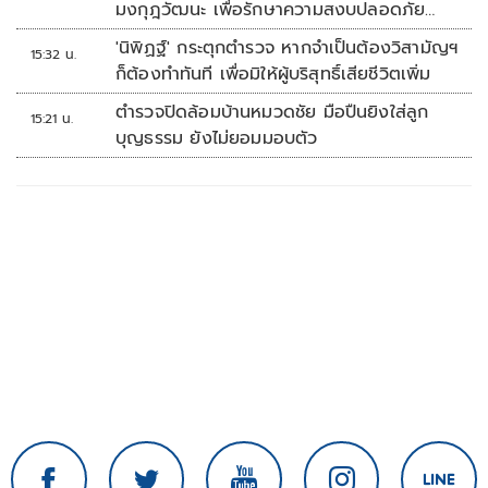
มงกุฎวัฒนะ เพื่อรักษาความสงบปลอดภัย
ภายในรพ.
'นิพิฏฐ์' กระตุกตำรวจ หากจำเป็นต้องวิสามัญฯ
15:32 น.
ก็ต้องทำทันที เพื่อมิให้ผู้บริสุทธิ์เสียชีวิตเพิ่ม
ตำรวจปิดล้อมบ้านหมวดชัย มือปืนยิงใส่ลูก
15:21 น.
บุญธรรม ยังไม่ยอมมอบตัว