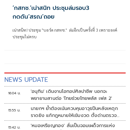
‘กสทช.’เน่าสนิท ประชุมล่มรอบ3
กดดัน‘สรณ’ถอย
เน่าสนิท! ประชุม "บอร์ด กสทช." ล่มอีกเป็นครั้งที่ 3 เพราะองค์
ประชุมไม่ครบ
NEWS UPDATE
'อนุทิน' เดินงานโอทอปศิลปาชีพ บอกจะ
16:04 น.
พยายามสานต่อ 'ไทยช่วยไทยพลัส เฟส 2'
นายกฯ ย้ำต้องเน้นควบคุมอาวุธปืนหลังเหตุก
15:55 น.
ราดยิง แก้กฎหมายให้เข้มงวด ตั้งด่านตรวจ
เพิ่ม
'หมอเหรียญทอง' ลั่นเป็นจอมเผด็จการแห่ง
15:42 น.