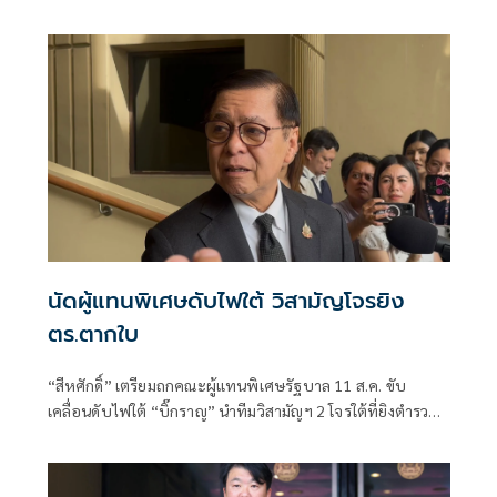
นัดผู้แทนพิเศษดับไฟใต้ วิสามัญโจรยิง
ตร.ตากใบ
“สีหศักดิ์”​ เตรียมถกคณะผู้แทน​พิเศษรัฐบาล​ 11 ส.ค. ขับ
เคลื่อนดับไฟใต้​ “บิ๊กราญ” นำทีมวิสามัญฯ 2 โจรใต้ที่ยิงตำรวจ
ตากใบเสียชีวิต "กอ.รมน." เดือด! สวน “ทวี”