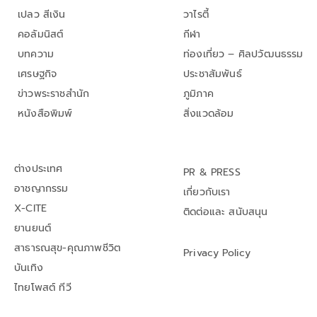
เปลว สีเงิน
วาไรตี้
คอลัมนิสต์
กีฬา
บทความ
ท่องเที่ยว – ศิลปวัฒนธรรม
เศรษฐกิจ
ประชาสัมพันธ์
ข่าวพระราชสำนัก
ภูมิภาค
หนังสือพิมพ์
สิ่งแวดล้อม
ต่างประเทศ
PR & PRESS
อาชญากรรม
เกี่ยวกับเรา
X-CITE
ติดต่อและ สนับสนุน
ยานยนต์
สาธารณสุข-คุณภาพชีวิต
Privacy Policy
บันเทิง
ไทยโพสต์ ทีวี