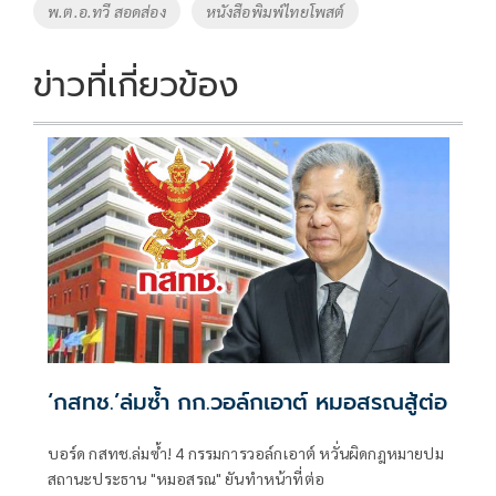
o
Li
Tags
พ.ต.อ.ทวี สอดส่อง
หนังสือพิมพ์ไทยโพสต์
o
n
k
k
ข่าวที่เกี่ยวข้อง
‘กสทช.’ล่มซํ้า กก.วอล์กเอาต์ หมอสรณสู้ต่อ
บอร์ด กสทช.ล่มซ้ำ! 4 กรรมการวอล์กเอาต์ หวั่นผิดกฎหมายปม
สถานะประธาน "หมอสรณ" ยันทำหน้าที่ต่อ