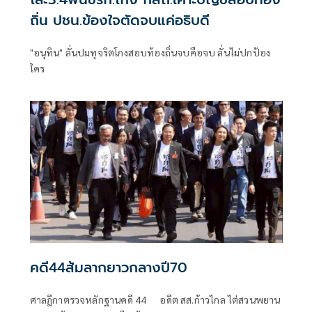
ถิ่น ปชน.ข้องใจตัดจบแค่อธิบดี
"อนุทิน" ลั่นปมทุจริตโกงสอบท้องถิ่นจบคือจบ ลั่นไม่ปกป้อง
ใคร
คดี44ส้มลากยาวกลางปี70
ศาลฎีกาตรวจหลักฐานคดี 44 อดีต สส.ก้าวไกล ไต่สวนพยาน