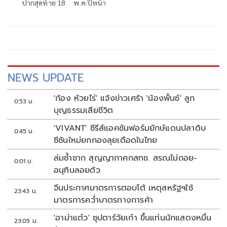
ปากสุดท้าย 18 พ.ค.ปีหน้า
NEWS UPDATE
'ก้อง ห้วยไร่' แจ้งข่าวเศร้า 'น้องพั้นช์' ลูก
0:53 น.
บุญธรรมเสียชีวิต
'VIVANT' ซีรีส์แอคชันฟอร์มยักษ์แดนปลาดิบ
0:45 น.
ซีซันใหม่ยกกองลุยเดือดในไทย
ล่มซ้ำซาก สุญญากาศกสทช. สรณไม่ถอย-
0:01 น.
อนุทินลอยตัว
จีนประกาศมาตรการตอบโต้ เหตุสหรัฐฯใช้
23:43 น.
มาตรการคว่ำบาตรทางการค้า
'อาม่าแต๋ว' ซุปตาร์วัยเก๋า ขึ้นแท่นนักแสดงหมื่น
23:05 น.