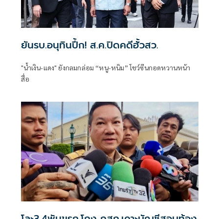
ยันรบ.อนุทินปึ้ก! ส.ค.ปิดคดีฮั้วสว.
"น้ำเงิน-แดง" ยังกลมกล่อม “หนู-หนิม” โชว์ซีนกอดหวานหน้า
สื่อ
โละ3.4พันขรก.โกง กสถ.เคาะบัญชีสอบท้อง