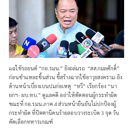
แฉใช้รถยนต์ “กอ.รมน.” ยิงถล่มรถ “สส.กมลศักดิ์”
ก่อนชำแหละชิ้นส่วน ชี้สร้างฉากใช้อาวุธสงคราม-ยิง
ด้านหน้าเบี่ยงเบนปมก่อเหตุ “ทวี” เรียกร้อง “นา
ยกฯ- ผบ.ทบ.” ดูแลคดี อย่าให้ตัดตอนผู้กระทำผิด
ขณะที่ กอ.รมน.ภาค 4 ส่วนหน้ายืนยันไม่ปกป้องผู้
กระทำผิด ที่ปัตตานีคนร้ายลอบวางระเบิด 3 จุด วัน
คัดเลือกทหารเกณฑ์