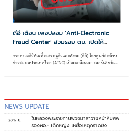
ดีอี เตือน เพจปลอม 'Anti-Electronic
Fraud Center' สวมรอย ตม. เปิดให้
ติดตามรับเงินคืนจาก 'สแกมเมอร์' ระวัง
กระทรวงดิจิทัลเพื่อเศรษฐกิจและสังคม (ดีอี) โดยศูนย์ต่อต้าน
สูญเงิน-ข้อมูลส่วนบุคคล
ข่าวปลอมประเทศไทย (AFNC) เปิดเผยถึงผลการมอนิเตอร์และ
รับแจ้งข่าวปลอม ซึ่งเป็นไปตามนโยบายการป้องกันและแก้ไข
ปัญหาภัยความมั่นคงและภัยทางสังคมของนายไชยชนก ชิดชอบ
รัฐมนตรีว่าการกระทรวงดิจิทัลเพื่อเศรษฐกิจและสังคม (ดีอี)
โดยยกระดับความสำคัญเรื่องการสร้างความตระหนักรู้เท่าทัน
ภัยอาชญากรรมทางเทคโนโลยี ข่าวปลอม และข้อมูลบิดเบือน
NEWS UPDATE
ในหลวงพระราชทานพวงมาลาวางหน้าหีบศพ
20:17 น.
รองผอ.- เด็กหญิง เหยื่อเหตุกราดยิง