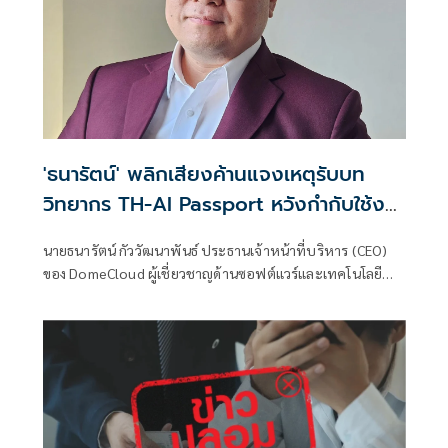
'ธนารัตน์' พลิกเสียงค้านแจงเหตุรับบท
วิทยากร TH-AI Passport หวังกำกับใช้งบ
เหมาะสม ชูจุดเด่นคนไทยได้ใช้ AI ระดับโปร
นายธนารัตน์ กัววัฒนาพันธ์ ประธานเจ้าหน้าที่บริหาร (CEO)
ลดเหลื่อมล้ำทางเทคโนโลยี เซฟงบไป
ของ DomeCloud ผู้เชี่ยวชาญด้านซอฟต์แวร์และเทคโนโลยี
กว่า900ล้าน เชื่อหากใช้เต็มที่เอกชนขาดทุน
กล่าวถึงการตัดสินใจเข้าร่วมเป็นวิทยากรในโครงการ TH-AI
ย่อยยับ
Passport ท่ามกลางกระแสวิพากษ์วิจารณ์ โดยระบุว่าการ
ทำงานเพื่อตรวจสอบเรื่องนี้มีการสอดประสานกันหลายฝ่าย