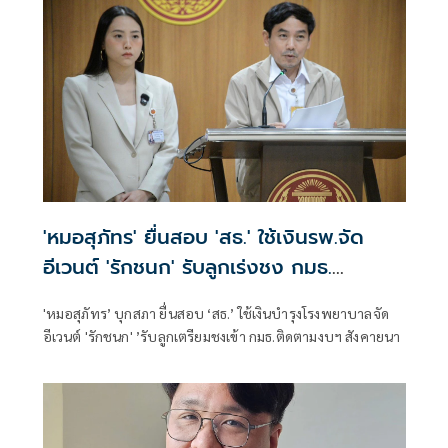
'หมอสุภัทร' ยื่นสอบ 'สธ.' ใช้เงินรพ.จัด
อีเวนต์ 'รักชนก' รับลูกเร่งชง กมธ.
สังคายนา
'หมอสุภัทร’ บุกสภา ยื่นสอบ ‘สธ.’ ใช้เงินบำรุงโรงพยาบาลจัด
อีเวนต์ 'รักชนก' ’รับลูกเตรียมชงเข้า กมธ.ติดตามงบฯ สังคายนา