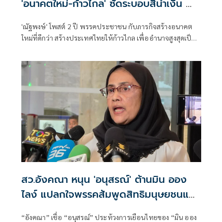
'อนาคตใหม่-ก้าวไกล' ซัดระบอบสีน้ำเงิน ทำ
หลักนิติรัฐ-นิติธรรมสั่นคลอน
'ณัฐพงษ์' โพสต์ 2 ปี พรรคประชาชน กับภารกิจสร้างอนาคต
ใหม่ที่ดีกว่า สร้างประเทศไทยให้ก้าวไกล เพื่ออำนาจสูงสุดเป็น
ของประชาชน
สว.อังคณา หนุน 'อนุสรณ์' ต้านมิน ออง
ไลง์ แปลกใจพรรคส้มพูดสิทธิมนุษยชนแต่
กลับเงียบ
“อังคณา” เชื่อ “อนุสรณ์” ประท้วงการเยือนไทยของ “มิน ออง