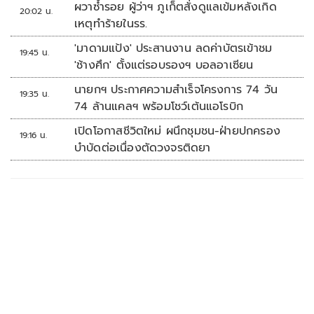
ผวาซ้ำรอย ผู้ว่าฯ ภูเก็ตสั่งดูแลเข้มหลังเกิด
20:02 น.
เหตุทำร้ายในรร.
'มาดามแป้ง' ประสานงาน ลดค่าบัตรเข้าชม
19:45 น.
'ช้างศึก' ตั้งแต่รอบรองฯ บอลอาเซียน
นายกฯ ประกาศความสำเร็จโครงการ 74 วัน
19:35 น.
74 ล้านแคลฯ พร้อมโชว์เต้นแอโรบิก
เปิดโอกาสชีวิตใหม่ ผนึกชุมชน-ฝ่ายปกครอง
19:16 น.
บำบัดต่อเนื่องตัดวงจรติดยา