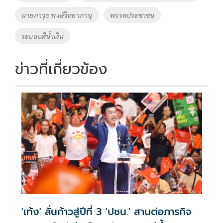
o
n
นายภาวุธ พงษ์วิทยาภานุ
พรรคประชาชน
k
k
ระบอบสีน้ำเงิน
ข่าวที่เกี่ยวข้อง
'เท้ง' ลั่นก้าวสู่ปีที่ 3 'ปชน.' สานต่อภารกิจ