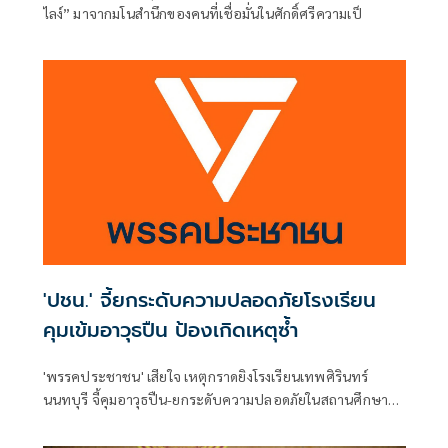
ไลง์” มาจากมโนสำนึกของคนที่เชื่อมั่นในศักดิ์ศรีความเป็
'ปชน.' จี้ยกระดับความปลอดภัยโรงเรียน
คุมเข้มอาวุธปืน ป้องเกิดเหตุซ้ำ
'พรรคประชาชน' เสียใจ เหตุกราดยิงโรงเรียนเทพศิรินทร์
นนทบุรี จี้คุมอาวุธปืน-ยกระดับความปลอดภัยในสถานศึกษา
ของดเผยแพร่ความรุนแรง