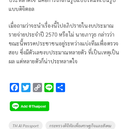
แบบดิจิตอล
เมื่อถามว่าจะนำเรื่องนี้ไปอภิปรายในงบประมาณ
รายจ่ายประจำปี 2570 หรือไม่ นายภาวุธ กล่าวว่า
ขณะนี้พรรคประชาชนอยู่ระหว่างแบ่งทีมเพื่อตรวจ
สอบ ซึ่งมีตัวเลขงบประมาณหลายตัว ที่เป็นเหตุเป็น
ผล แต่หลายตัวก็น่าประหลาดใจ
F
T
C
Li
S
ac
wi
o
n
h
e
tt
p
e
ar
b
er
y
e
o
Li
Tags
TH AI Passport
กระทรวงดิจิทัลเพื่อเศรษฐกิจและสังคม