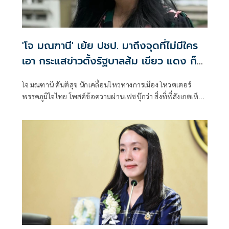
'โจ มณฑานี' เย้ย ปชป. มาถึงจุดที่ไม่มีใคร
เอา กระแสข่าวตั้งรัฐบาลส้ม เขียว แดง ก็
ยังไม่มีฟ้าเลย
โจ มณฑานี ตันติสุข นักเคลื่อนไหวทางการเมือง โหวตเตอร์
พรรคภูมิใจไทย โพสต์ข้อความผ่านเฟซบุ๊กว่า สิ่งที่พี่สังเกตเห็น
ในกระแสข่าวรัฐบาลส้มโอแดงคือ ไม่มีฟ้าอยู่ในนั้นเลย มาถึงจุด
ที่เป็นพรรคที่ทุกฝั่งลืมได้ไงเนี้ย