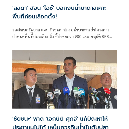
'ลลิดา' สอน 'ไอซ์' บอกงบน้ำบาดาลเคาะ
พื้นที่ก่อนเลือกตั้ง!
รองโฆษกรัฐบาล แจง 'รักชนก' ปมงบน้ำบาดาล ย้ำโครงการ
กำหนดพื้นที่ก่อนเลือกตั้ง ชี้คำขอกว่า 900 แห่ง อนุมัติ 858
แห่งตามหลักเกณฑ์ ไม่ใช่จัดสรรตามการเมือง
'ชัยชนะ' ฟาด 'เอกนิติ-ศุภจี' แก้ปัญหาให้
ประชาชนไม่ได้ เหน็บควรกินน้ำมันตับปลา