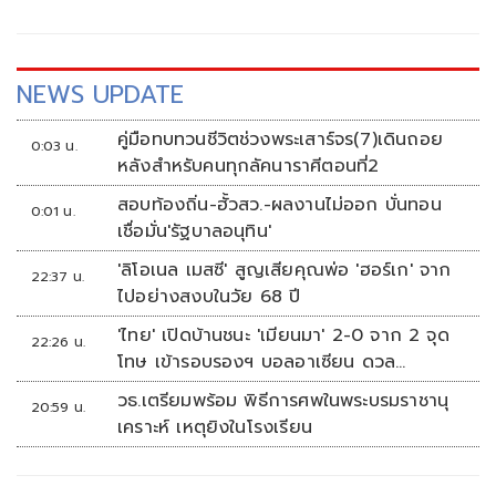
NEWS UPDATE
คู่มือทบทวนชีวิตช่วงพระเสาร์จร(7)เดินถอย
0:03 น.
หลังสำหรับคนทุกลัคนาราศีตอนที่2
สอบท้องถิ่น-ฮั้วสว.-ผลงานไม่ออก บั่นทอน
0:01 น.
เชื่อมั่น'รัฐบาลอนุทิน'
'ลิโอเนล เมสซี' สูญเสียคุณพ่อ 'ฮอร์เก' จาก
22:37 น.
ไปอย่างสงบในวัย 68 ปี
'ไทย' เปิดบ้านชนะ 'เมียนมา' 2-0 จาก 2 จุด
22:26 น.
โทษ เข้ารอบรองฯ บอลอาเซียน ดวล
'สิงคโปร์'
วธ.เตรียมพร้อม พิธีการศพในพระบรมราชานุ
20:59 น.
เคราะห์ เหตุยิงในโรงเรียน