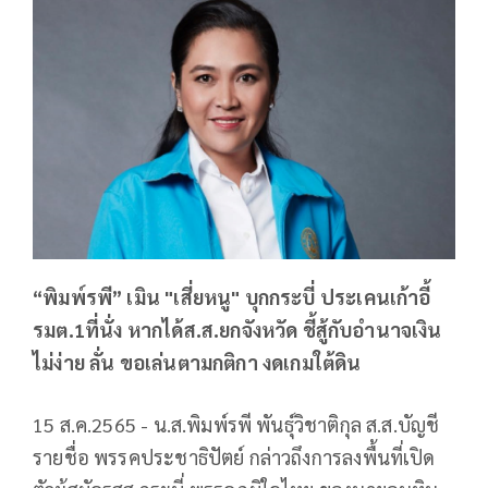
“พิมพ์รพี” เมิน "เสี่ยหนู" บุกกระบี่ ประเคนเก้าอี้
รมต.1ที่นั่ง หากได้ส.ส.ยกจังหวัด ชี้สู้กับอำนาจเงิน
ไม่ง่าย ลั่น ขอเล่นตามกติกา งดเกมใต้ดิน
15 ส.ค.2565 - น.ส.พิมพ์รพี พันธุ์วิชาติกุล ส.ส.บัญชี
รายชื่อ พรรคประชาธิปัตย์ กล่าวถึงการลงพื้นที่เปิด