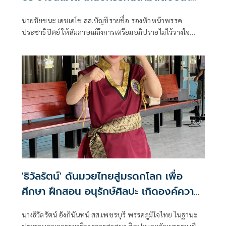
สมองจะได้ดีขึ้น
นายชัยชนะ เดชเดโช สส.บัญชีรายชื่อ รองหัวหน้าพรรค
ประชาธิปัตย์ ให้สัมภาษณ์ถึงการเตรียมอภิปรายไม่ไว้วางใจ
รัฐบาลของฝ่ายค้าน ว่า ต้องให้พรรคประชาชนเป็นผู้ยื่น เมื่อ
ไหร่ที่ฝ่ายค้านมีมติว่ายื่นอภิปรายไม่ไว้วางใจ พรรคร่วมฝ่าย
ค้านก็จะนำเรื่องกลับหารือแต่ละพรรค ยืนยันว่ามีความพร้อม
อยู่แล้ว ซึ่งต้องดูไทม์ไลน์ว่าพรรคประชาชนกำหนดช่วงไหน
เพราะเมื่อเปิดสภามา
'ธิวัลรัตน์' ดันมวยไทยสู่มรดกโลก เพื่อ
ศึกษา ฝึกสอน อนุรักษ์ศิลปะ เกิดองค์ความ
รู้ สร้างเครือข่ายมวยไทยให้ยั่งยืนในระดับ
นางธิวัลรัตน์ อังกินันทน์ สส.เพชรบุรี พรรคภูมิใจไทย ในฐานะ
นานาชาติ
ประธานคณะกรรมาธิการการศาสนา ศิลปะและวัฒนธรรม เป็น