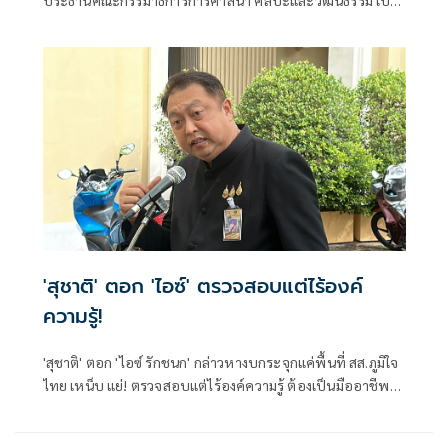
ประธานเปิดโครงการสัมมนามวยไทยนานาชาติ ประจำปี 2569
ณ โรงเรียนราชประชานุเคราะห์ 47 จังหวัดเพชรบุรี ร่วมกับ
สมาคมสยามยุทธกีฬาพื้นเมืองไทย ตลอดจนทุกภาคส่วน ที่ร่วม
แรงร่วมใจจัดเวทีแห่งการเรียนรู้ เพื่อแลกเปลี่ยนองค์ความรู้และ
สร้างเครือข่ายมวยไทยในระดับนานาชาติ
'สุชาติ' ตอก 'ไอซ์' ตรวจสอบแต่ไร้องค์
ความรู้!
'สุชาติ' ตอก 'ไอซ์ รักชนก' กล่าวหางบกระจุกแค่พื้นที่ สส.ภูมิใจ
ไทย เหน็บ แย่! ตรวจสอบแต่ไร้องค์ความรู้ ต้องเป็นมืออาชีพ
กว่านี้ โอ่รักษาผลประโยชน์สูงสุดในหน่วยงานที่ตัวเองรับผิด
ชอบ