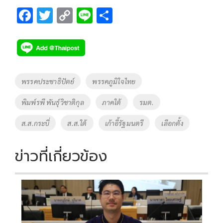
F
T
C
Li
S
ac
wi
o
n
h
e
tt
p
e
ar
b
er
y
e
o
Li
Tags
พรรคประชาธิปัตย์
พรรคภูมิใจไทย
o
n
พิมพ์รพี พันธุ์วิชาติกุล
ภาคใต้
รมต.
k
k
ส.ส.กระบี่
ส.ส.ใต้
เก้าอี้รัฐมนตรี
เลือกตั้ง
ข่าวที่เกี่ยวข้อง