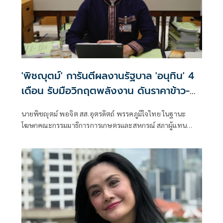
'พิชญุตม์' การันตีผลงานรัฐบาล 'อนุทิน' 4
เดือน รับมือวิกฤตพลังงาน ดันราคาข้าว-
ยาง-ปาล์ม พุ่งต่อเนื่อง พร้อมอัดมาตรการ
นายพิชญุตม์ พอจิต สส.อุตรดิตถ์ พรรคภูมิใจไทย ในฐานะ
ช่วยลดต้นทุน-ขยายตลาดโลก
โฆษกคณะกรรมมาธิการการเกษตรและสหกรณ์ สภาผู้แทน
ราษฎร กล่าวถึงสถานการณ์ราคาสินค้าเกษตร ว่า ภายหลัง
รัฐบาลภายใต้การนำของนายอนุทิน ชาญวีรกูล นายกรัฐมนตรี
เข้าบริหารประเทศ 4 เดือน สามารถรับมือกับวิกฤตพลังงาน
และสงครามตะวันออกกลางได้ดี ส่งผลให้ราคาสินค้าเกษตร
หลักปรับตัวสูงขึ้น