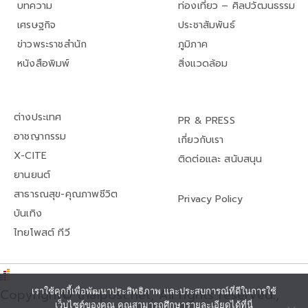
บทความ
ท่องเที่ยว – ศิลปวัฒนธรรม
เศรษฐกิจ
ประชาสัมพันธ์
ข่าวพระราชสำนัก
ภูมิภาค
หนังสือพิมพ์
สิ่งแวดล้อม
ต่างประเทศ
PR & PRESS
อาชญากรรม
เกี่ยวกับเรา
X-CITE
ติดต่อและ สนับสนุน
ยานยนต์
สาธารณสุข-คุณภาพชีวิต
Privacy Policy
บันเทิง
ไทยโพสต์ ทีวี
Copyright© thaipost.net, All rights reserved.,
เราใช้คุกกี้เพื่อพัฒนาประสิทธิภาพ และประสบการณ์ที่ดีในการใช้
เว็บไซต์ของคุณ คุณสามารถศึกษารายละเอียดได้ที่นี่