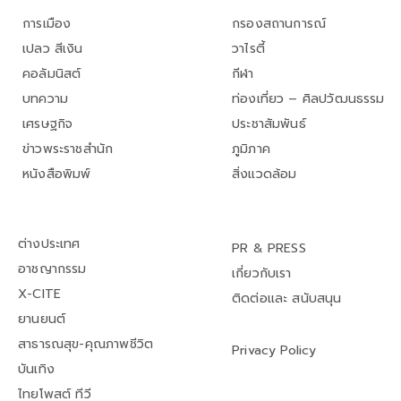
การเมือง
กรองสถานการณ์
เปลว สีเงิน
วาไรตี้
คอลัมนิสต์
กีฬา
บทความ
ท่องเที่ยว – ศิลปวัฒนธรรม
เศรษฐกิจ
ประชาสัมพันธ์
ข่าวพระราชสำนัก
ภูมิภาค
หนังสือพิมพ์
สิ่งแวดล้อม
ต่างประเทศ
PR & PRESS
อาชญากรรม
เกี่ยวกับเรา
X-CITE
ติดต่อและ สนับสนุน
ยานยนต์
สาธารณสุข-คุณภาพชีวิต
Privacy Policy
บันเทิง
ไทยโพสต์ ทีวี