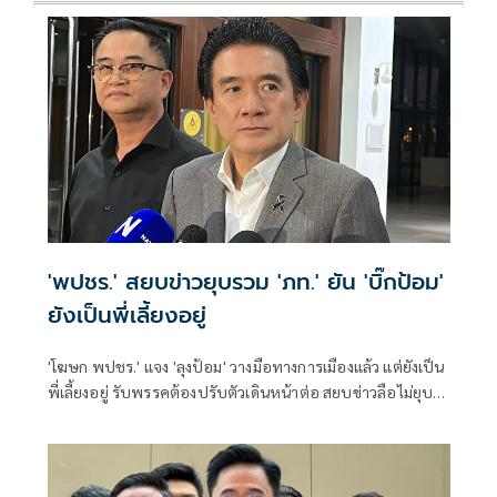
'พปชร.' สยบข่าวยุบรวม 'ภท.' ยัน 'บิ๊กป้อม'
ยังเป็นพี่เลี้ยงอยู่
'โฆษก พปชร.' แจง 'ลุงป้อม' วางมือทางการเมืองแล้ว แต่ยังเป็น
พี่เลี้ยงอยู่ รับพรรคต้องปรับตัวเดินหน้าต่อ สยบข่าวลือไม่ยุบ
รวม 'ภท.'