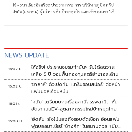
ศรีสะเกษ
โจ้ - ธนา เธียรอัจฉริยะ ประธานกรรมการ บริษัท บลูบิค กรุ๊ป
จำกัด (มหาชน) ผู้บริหาร ที่ปรึกษาธุรกิจ และเจ้าของเพจ "เขียน
ไว้ให้เธอ" เขียนถึง โต้ง - สิริพงศ์ อังคสกุลเกียรติ โฆษกประจำ
สำนักนายกรัฐมนตรี คนใหม่ ในหัวข้อ "โฆษกผู้น่ารัก" มีเนื้อหา
ดังนี้
NEWS UPDATE
ให้จริง! ประธานชมรมกำนันฯ รับได้ลดวาระ
16:02 น.
เหลือ 5 ปี วอนฟื้นกองทุนสตรีอำเภอละล้าน
'ซาลาห์' ตัวเปิดกับ 'แทร็บซอนสปอร์' ต่อหน้า
16:02 น.
แฟนบอลเรือนหมื่น
‘คลัง’ เตรียมยกเครื่องภาษีสรรพสามิต หั่น
16:01 น.
อัตราหนุนEV-อุตสาหกรรมใหม่ปักหมุดไทย
'ฮัดสัน' ยังไม่มองถึงรอบตัดเชือก อ้อนแฟน
16:00 น.
ฟุตบอลมาเชียร์ 'ช้างศึก' ในสนามดวล 'เมีย