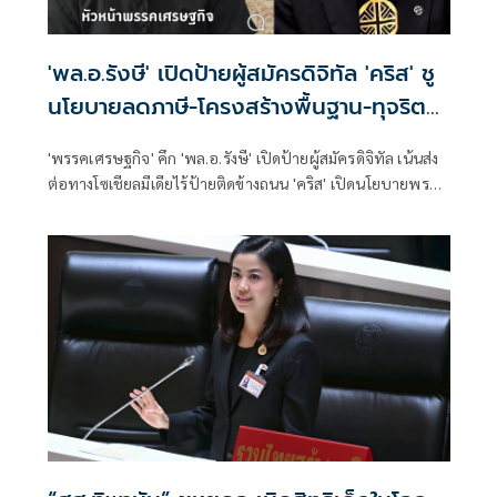
'พล.อ.รังษี' เปิดป้ายผู้สมัครดิจิทัล 'คริส' ชู
นโยบายลดภาษี-โครงสร้างพื้นฐาน-ทุจริต
ต้องประหาร
'พรรคเศรษฐกิจ' คึก 'พล.อ.รังษี' เปิดป้ายผู้สมัครดิจิทัล เน้นส่ง
ต่อทางโซเชียลมีเดียไร้ป้ายติดข้างถนน 'คริส' เปิดนโยบายพรรค
ตั้งเป้ารายได้ 5 หมื่นต่อเดือน-ลดภาษี -สร้างรถไฟความเร็วสูง
โอเชี่ยนลิงค์ ทุจริตต้องประหาร