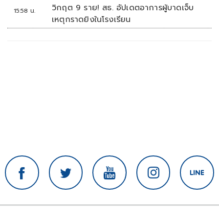
นมา'
วิกฤต 9 ราย! สธ. อัปเดตอาการผู้บาดเจ็บ
15:58 น.
เหตุกราดยิงในโรงเรียน