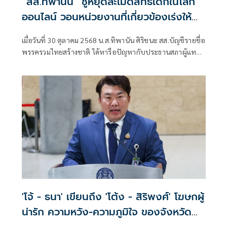
“สส.ทิพานัน” ชูหยุดละเมิดสิทธิเด็กในโลก
ออนไลน์ วอนหน่วยงานที่เกี่ยวข้องเร่งให้
ความรู้-สร้างวัฒนธรรม-บังคับใช้กฎหมาย
เมื่อวันที่ 30 ตุลาคม 2568 น.ส.ทิพานัน ศิริชนะ สส.บัญชีรายชื่อ
อย่างเหมาะสม
พรรครวมไทยสร้างชาติ ได้หารือปัญหากับประธานสภาผู้แทน
ราษฎร ในการประชุมสภาผู้แทนราษฎร เกี่ยวกับ “สิทธิของเด็ก
ในโลกออนไลน์
'โจ้ - ธนา' เขียนถึง 'โต้ง - สิริพงศ์' โฆษกผู้
น่ารัก ความหวัง-ความภูมิใจ ของจังหวัด