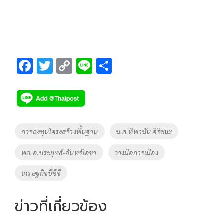
F
T
C
Li
S
ac
wi
o
n
h
e
tt
p
e
ar
b
er
y
e
o
Li
Tags
การลงทุนโครงสร้างพื้นฐาน
น.ส.ทิพานัน ศิริชนะ
o
n
พล.อ.ประยุทธ์-จันทร์โอชา
วางมือการเมือง
k
k
เศรษฐกิจบีซีจี
ข่าวที่เกี่ยวข้อง