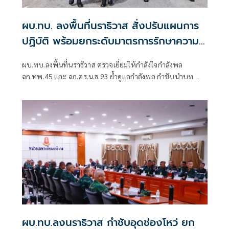
ผบ.ทบ. ลงพื้นที่นราธิวาส สั่งปรับแผนการ
ปฏิบัติ พร้อมยกระดับมาตรการรักษาความ
ปลอดภัย
ผบ.ทบ.ลงพื้นที่นราธิวาส ตรวจเยี่ยมให้กำลังใจกำลังพล
ฉก.ทพ.45 และ ฉก.ตร.น.ธ.93 ย้ำดูแลกำลังพล กำชับนำบท
เรียนจากเหตุการณ์ที่ผ่านมาไปทบทวนและปรับแผนการปฏิบัติ
พร้อมยกระดับมาตรการรักษาความปลอดภัยอย่างเข้มงวด
ผบ.ทบ.ลงนราธิวาส กำชับอุดช่องโหว่ ยก