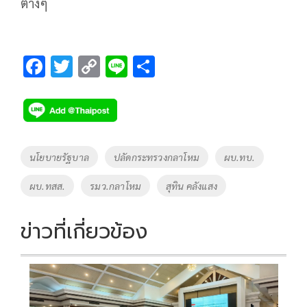
ต่างๆ
F
T
C
Li
S
ac
wi
o
n
h
e
tt
p
e
ar
b
er
y
e
o
Li
Tags
นโยบายรัฐบาล
ปลัดกระทรวงกลาโหม
ผบ.ทบ.
o
n
ผบ.ทสส.
รมว.กลาโหม
สุทิน คลังแสง
k
k
ข่าวที่เกี่ยวข้อง