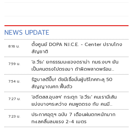
NEWS UPDATE
ตั้งศูนย์ DOPA N.I.C.E. - Center ปราบโกง
8:16 น.
สัญชาติ
'อ.วีระ' ยกธรรมมะแจงดราม่า กมธ.งบฯ ยัน
7:59 น.
เป็นคนตรงไปตรงมา ถ้าผิดพลาดพร้อม
ขอโทษ
รัฐบาลตีปี๊บ! ดัชนีเชื่อมั่นผู้บริโภคทะลุ 50
7:54 น.
สัญญาณศก.ฟื้นตัว
'อดีตสส.อุบลฯ' กระตุก 'อ.วีระ' คนเรามีเส้น
7:27 น.
แบ่งบางๆระหว่าง คนพูดตรง กับ คนมี
มารยาท
ประกาศอุตุฯ ฉบับ 7 เตือนฝนตกหนักมาก
7:23 น.
ทะเลคลื่นลมแรง 2-4 เมตร