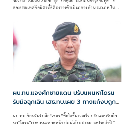
รมว.กลาโหมจีน เปิดอก คุย 'บิ๊กดุลย์' ปมป้อนอาวุธกัมพูชา ชี้
สองประเทศคือมิตรที่ดีต้องวางตัวเป็นกลาง ด้าน รมว.กห.ไทย
ใช้นอกรอบซักส่งอาวุธเพิ่ม
ผบ.ทบ.แจงศึกชายแดน ปรับแผนหาโดรน
รับมือฉุกเฉิน เสธ.ทบ.เผย 3 ทางแก้งบถูก
ตัด
ผบ.ทบ.ย้อนวันรับมือ“เขมร ”ชี้เกิดขึ้นรวดเร็ว ปรับแผนรับมือ
หา“โดรน”เร่งด่วนเฉพาะหน้า ก่อนได้งบประมาณประจำปี “