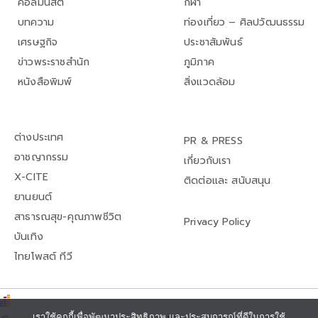
คอลัมนิสต์
กีฬา
บทความ
ท่องเที่ยว – ศิลปวัฒนธรรม
เศรษฐกิจ
ประชาสัมพันธ์
ข่าวพระราชสำนัก
ภูมิภาค
หนังสือพิมพ์
สิ่งแวดล้อม
ต่างประเทศ
PR & PRESS
อาชญากรรม
เกี่ยวกับเรา
X-CITE
ติดต่อและ สนับสนุน
ยานยนต์
สาธารณสุข-คุณภาพชีวิต
Privacy Policy
บันเทิง
ไทยโพสต์ ทีวี
เราใช้คุกกี้เพื่อพัฒนาประสิทธิภาพ และประสบการณ์ที่ดีในการใช้