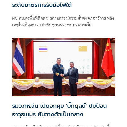
ระดับมาตรการรับมือไฟใต้
ผบ.ทบ.ลงพื้นที่ติดตามสถานการณ์ความมั่นคง จ.นราธิวาส หลัง
เหตุโจมตีจุดตรวจ กำชับทุกหน่วยทบทวนบทเรีย
รมว.กห.จีน เปิดอกคุย 'บิ๊กดุลย์' ปมป้อน
อาวุธเขมร ยันวางตัวเป็นกลาง