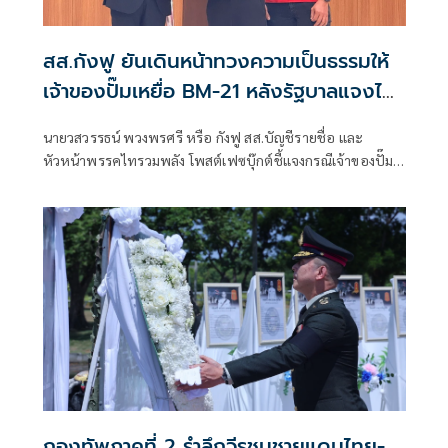
สส.กังฟู ยันเดินหน้าทวงความเป็นธรรมให้
เจ้าของปั๊มเหยื่อ BM-21 หลังรัฐบาลแจงไม่
เข้าหลักเกณฑ์เยียวยา
นายวสวรรธน์ พวงพรศรี หรือ กังฟู สส.บัญชีรายชื่อ และ
หัวหน้าพรรคไทรวมพลัง โพสต์เฟซบุ๊กต์ชี้แจงกรณีเจ้าของปั๊ม
น้ำมัน ปตท. สาขาบ้านผือ อำเภอกันทรลักษ์ จังหวัดศรีสะเกษ ที่
เสียหายจากจรวด BM-21 ของกัมพูชา ออกมาร้องเรียนว่ายังไม่
ได้รับเงินเยียวจากภาครัฐ ก่อนที่นางสาวรัชดา ธนาดิเรก โฆษก
ประจำสำนักนายกรัฐมนตรี ยืนยันว่า
กองทัพภาคที่ 2 รำลึกวีรชนชายแดนไทย-