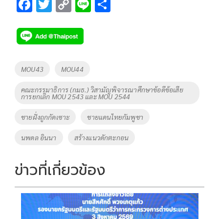
F
T
C
Li
S
ac
wi
o
n
h
e
tt
p
e
ar
b
er
y
e
o
Li
Tags
MOU43
MOU44
o
n
คณะกรรมาธิการ (กมธ.) วิสามัญพิจารณาศึกษาข้อดีข้อเสีย
k
k
การยกเลิก MOU 2543 และ MOU 2544
ชายฝั่งถูกกัดเซาะ
ชายแดนไทยกัมพูชา
นพดล อินนา
สร้างแนวดักตะกอน
ข่าวที่เกี่ยวข้อง