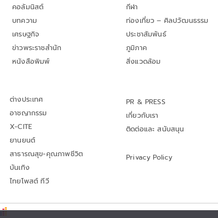
คอลัมนิสต์
กีฬา
บทความ
ท่องเที่ยว – ศิลปวัฒนธรรม
เศรษฐกิจ
ประชาสัมพันธ์
ข่าวพระราชสำนัก
ภูมิภาค
หนังสือพิมพ์
สิ่งแวดล้อม
ต่างประเทศ
PR & PRESS
อาชญากรรม
เกี่ยวกับเรา
X-CITE
ติดต่อและ สนับสนุน
ยานยนต์
สาธารณสุข-คุณภาพชีวิต
Privacy Policy
บันเทิง
ไทยโพสต์ ทีวี