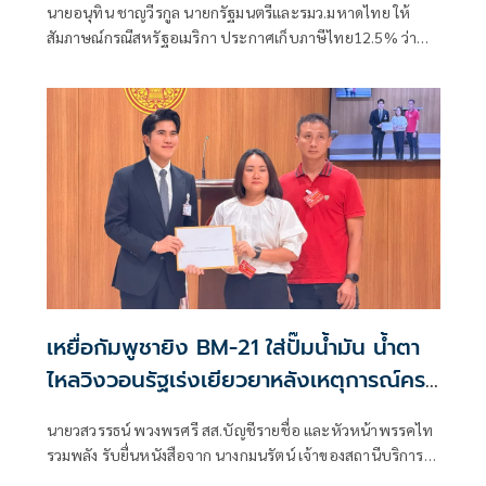
นายอนุทิน ชาญวีรกูล นายกรัฐมนตรีและรมว.มหาดไทย ให้
สัมภาษณ์กรณีสหรัฐอเมริกา ประกาศเก็บภาษีไทย12.5% ว่า
เป็นการปรับให้เข้าเกณฑ์ ได้รับรายงานเบื้องต้นว่าไทยได้
12.5% ตนเร่งให้หน่วยงานที่เกี่ยวของไปดำเนินการแก้ไข ซึ่งมี
เรื่องที่เกี่ยวกับแรงงานภาคบังคับอะไรสักอย่างหนึ่ง ตนยังต้อง
ไปลงในรายละเอียดว่าทำไมไม่มีการดำเนินการด้านนี้ให้เ
เหยื่อกัมพูชายิง BM-21 ใส่ปั๊มน้ำมัน น้ำตา
ไหลวิงวอนรัฐเร่งเยียวยาหลังเหตุการณ์ครบ
1 ปี
นายวสวรรธน์ พวงพรศรี สส.บัญชีรายชื่อ และหัวหน้าพรรคไท
รวมพลัง รับยื่นหนังสือจาก นางกมนรัตน์ เจ้าของสถานีบริการ
น้ำมัน ปตท.บ้านผือ (บ้านน้ำเย็น) อำเภอกันทรลักษ์ จังหวัด