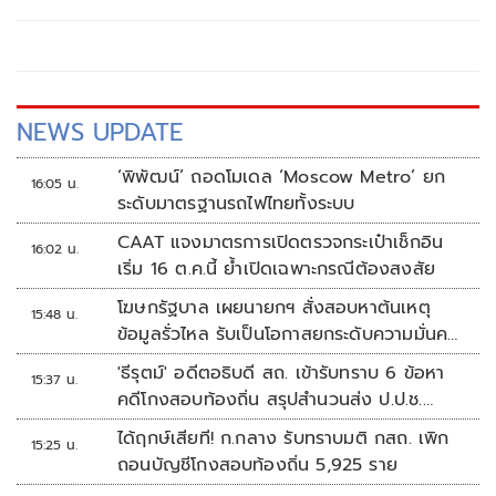
ศรีสะเกษ ที่ได้รับความเสียหายจากเหตุการณ์จรวด BM-21 ตก
ใส่ เมื่อ 24 ก.ค. 2568 แต่จนถึงขณะนี้ยังไม่ได้การเยียวยา
NEWS UPDATE
‘พิพัฒน์’ ถอดโมเดล ‘Moscow Metro’ ยก
16:05 น.
ระดับมาตรฐานรถไฟไทยทั้งระบบ
CAAT แจงมาตรการเปิดตรวจกระเป๋าเช็กอิน
16:02 น.
เริ่ม 16 ต.ค.นี้ ย้ำเปิดเฉพาะกรณีต้องสงสัย
โฆษกรัฐบาล เผยนายกฯ สั่งสอบหาต้นเหตุ
15:48 น.
ข้อมูลรั่วไหล รับเป็นโอกาสยกระดับความมั่นคง
ปลอดภัยข้อมูลภาครัฐทั้งระบบ
'ธีรุตม์' อดีตอธิบดี สถ. เข้ารับทราบ 6 ข้อหา
15:37 น.
คดีโกงสอบท้องถิ่น สรุปสำนวนส่ง ป.ป.ช.
สัปดาห์หน้า
ได้ฤกษ์เสียที! ก.กลาง รับทราบมติ กสถ. เพิก
15:25 น.
ถอนบัญชีโกงสอบท้องถิ่น 5,925 ราย