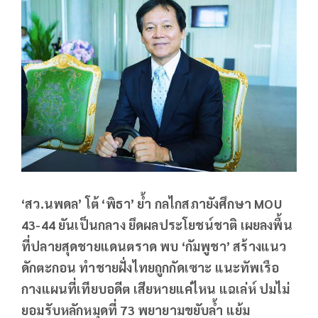
‘สว.นพดล’ โต้ ‘พิธา’ ย้ำ กลไกสภายังศึกษา MOU
43-44 ยันเป็นกลาง ยึดผลประโยชน์ชาติ เผยลงพื้น
ที่ปลายสุดชายแดนตราด พบ ‘กัมพูชา’ สร้างแนว
ดักตะกอน ทำชายฝั่งไทยถูกกัดเซาะ แนะทัพเรือ
กางแผนที่เทียบอดีต เสียหายแค่ไหน แฉเล่ห์ ปมไม่
ยอมรับหลักหมุดที่ 73 พยายามขยับล้ำ แย้ม