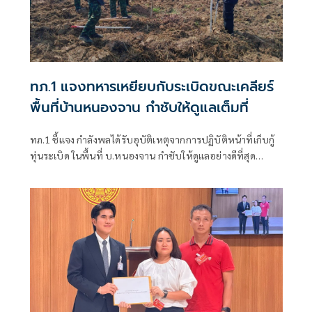
ทภ.1 แจงทหารเหยียบกับระเบิดขณะเคลียร์
พื้นที่บ้านหนองจาน กำชับให้ดูแลเต็มที่
ทภ.1 ชี้แจง กำลังพลได้รับอุบัติเหตุจากการปฏิบัติหน้าที่เก็บกู้
ทุ่นระเบิด ในพื้นที่ บ.หนองจาน กำชับให้ดูแลอย่างดีที่สุด
พร้อมเน้นย้ำให้ปฏิบัติหน้าที่อย่างความรอบคอบไม่ประมาท
ปัจจุบันสร้างพื้นที่ปลอดภัยแล้ว 76.73%