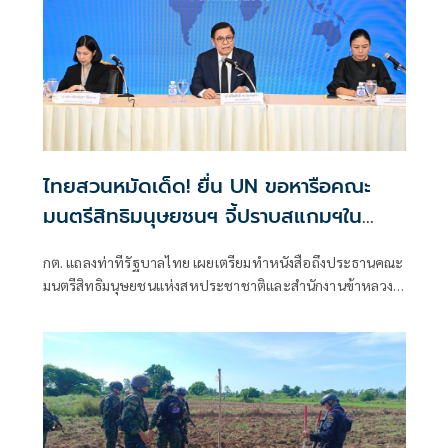
ไทยสวนหมัดเด็ด! ยื่น UN ขอหารือคณะ
มนตรีสิทธิมนุษยชนฯ จี้ปราบสแกมฯใน
กัมพูชา โต้ยิบรายงาน 'ทอม แอนดรูว์ส'
กต. แถลงท่าทีรัฐบาลไทย เผยเตรียมทำหนังสือถึงประธานคณะ
มนตรีสิทธิมนุษยชนแห่งสหประชาชาติและสำนักงานข้าหลวง
ใหญ่สิทธิมนุษยชน ที่นครเจนีวา หลัง “ทอม แอนดรูส์” เสนอ
รายงานพิเศษพาดพิงประเทศไทย มีหลายประเด็นที่ไม่เห็นด้วย
ชี้กระทบความเป็นกลาง -เที่ยงธรรม “สีหศักดิ์”