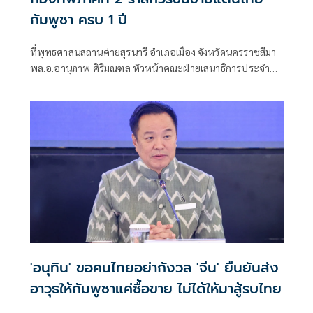
กัมพูชา ครบ 1 ปี
ที่พุทธศาสนสถานค่ายสุรนารี อำเภอเมือง จังหวัดนครราชสีมา
พล.อ.อานุภาพ ศิริมณฑล หัวหน้าคณะฝ่ายเสนาธิการประจำผู้
บัญชาการทหารบก ในฐานะผู้แทนผู้บัญชาการทหารบก พร้อม
ด้วย พล.ท.ชัยรัตน์ ธรรมชาติ หัวหน้าสำนักงานคณะฝ่าย
เสนาธิการประจำผู้บังคับบัญชา พล.ท.นฤดล สุขมา ผู้บัญชาการ
หน่วยบัญชาการรักษาดินแดน
'อนุทิน' ขอคนไทยอย่ากังวล 'จีน' ยืนยันส่ง
อาวุธให้กัมพูชาแค่ซื้อขาย ไม่ได้ให้มาสู้รบไทย