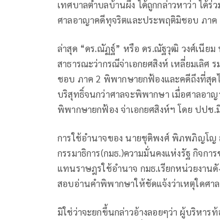
เทศบาลตำบลบ้านผึ้ง ได้ถูกกล่าวหาว่า ได้ร่
ศาลอาญาคดีทุจริตและประพฤติมิชอบ ภาค 
ล่าสุด “ดร.ณัฏฐ์” หรือ ดร.ณัฐวุฒิ วงศ์เน
สาธารณะว่ากรณีจ่าเอกยศสิงห์ เหลี่ยมเลิศ
ชอบ ภาค 2 พิพากษายกฟ้องและคดีถึงที่สุดไปแ
บริสุทธิ์จนกว่าศาลจะพิพากษา เมื่อศาลอาญ
พิพากษายกฟ้อง จ่าเอกยศสิงห์ฯ โดย ปปช.มิได
การใช้อำนาจของ นายชุติพงศ์ พิภพภิญโ
กรรมาธิการ(กมธ.)ความมั่นคงแห่งรัฐ กิจก
แทนราษฎรใช้อำนาจ กมธ.เรียกหน่วยงานดัง
สอบอ่านคำพิพากษาให้ชัดแจ้งว่าเหตุใด
มิใช่ว่าจะยกขึ้นกล่าวอ้างลอยๆว่า ผู้บริหาร