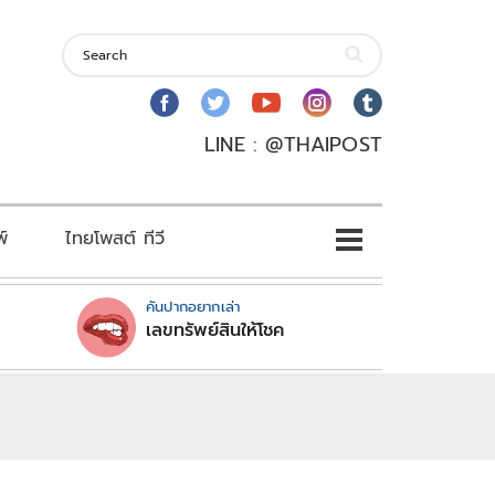
LINE : @THAIPOST
พ์
ไทยโพสต์ ทีวี
คันปากอยากเล่า
เลขทรัพย์สินให้โชค