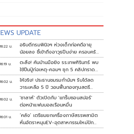
EWS UPDATE
อธิบดีกรมพินิจฯ ห่วงเด็กก่อคดีอายุ
16:22 น.
น้อยลง ชี้เข้าถึงอาวุธปืนง่าย ครอบครัว
แตกแยกเป็นชนวนสำคัญ
ตะลึง! ค้นบ้านมือยิง รร.เทพศิรินทร์ พบ
16:19 น.
ใช้ปืนปู่ก่อเหตุ-คอมฯ ซุก 5 คลิปกราด
ยิง
ให้จริง! ประธานชมรมกำนันฯ รับได้ลด
16:02 น.
วาระเหลือ 5 ปี วอนฟื้นกองทุนสตรี
อำเภอละล้าน
'ซาลาห์' ตัวเปิดกับ 'แทร็บซอนสปอร์'
16:02 น.
ต่อหน้าแฟนบอลเรือนหมื่น
‘คลัง’ เตรียมยกเครื่องภาษีสรรพสามิต
16:01 น.
หั่นอัตราหนุนEV-อุตสาหกรรมใหม่ปัก
หมุดไทย