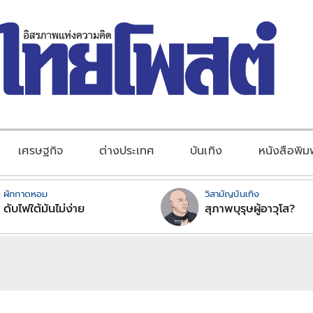
เศรษฐกิจ
ต่างประเทศ
บันเทิง
หนังสือพิม
ผักกาดหอม
วิสามัญบันเทิง
ดับไฟใต้มันไม่ง่าย
สุภาพบุรุษผู้อาวุโส?