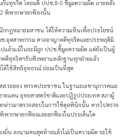
วมกันทุจริต โดยมติ ปปช.8-0 ชี้มูลความผิด ภายหลัง
2 พิพากษายกฟ้องนั้น
ียม นักกฎหมายมหาชน ได้ให้ความเห็นเพื่อประโยชน์
 รมช.อุตสาหกรรม ศาลอาญาคดีทุจริตและประพฤติมิ
ล้วแม้ในจะมีถูก ปปช.ชี้มูลความผิด แต่ยังเป็นผู้
าคดีทุจริตฯรับฟังพยานหลักฐานทุกฝ่ายแล้ว
้ใช้สิทธิอุทธรณ์ ย่อมเป็นที่สุด
ญ สส.ระยอง พรรคประชาชน ในฐานะเลขานุการคณะ
ารชายแดน ยุทธศาสตร์ชาติและปฏิรูปประเทศ สภาผู้
กล่าวมาตรวจสอบในการใช้ดุลพินิจนั้น ควรไปตรวจ
ศาลพิพากษายกฟ้องและยกฟ้องในประเด็นใด
ท้องถิ่น ลงนามคนสุดท้ายแล้วไม่เป็นความผิด จะใช้