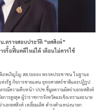
ปชน.ตรวจสอบประวัติ “ยศสิงห์”
าจรื้อฟื้นคดีใหม่ได้ เตือนไม่ควรใช้
งศ์ พิภพภิญโญ สส.ระยอง พรรคประชาชน ในฐานะ
ห่งรัฐ กิจการชายแดน ยุทธศาสตร์ชาติและปฏิรูป
รณีความคืบหน้า ปปช.ชี้มูลความผิดจ่าเอกยศสิงห์
ัยการสูงสุด ผู้ว่าราชการจังหวัดฉะเชิงเทราและนาย
าเอกยศสิงห์ เหลี่ยมเลิศ ดำรงตำแหน่งนายก