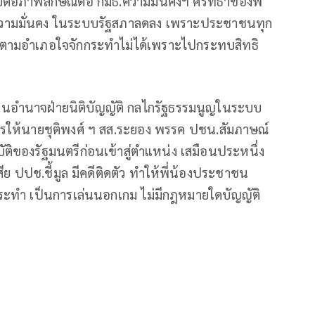
่อภาพลักษณ์ต่อ กมธ.ความมั่นคงฯ ศรัทธาของพี่
มธ.ความมั่นคง ในระบบรัฐสภาลดลง เพราะประชาชนทุก
จตามอำเภอใจจักกระทำไม่ได้เพราะไปกระทบสิทธิ
็นอำนาจฝ่ายนิติบัญญัติ กลไกรัฐธรรมนูญในระบบ
รให้นายชุติพงศ์ ฯ สส.ระยอง พรรค ปชน.สัมภาษณ์
ติของรัฐมนตรีก่อนเข้าสู่ตำแหน่ง เสมือนประหนึ่ง
เสีย ปปช.ชี้มูล มีคดีติดตัว ทำให้พี่น้องประชาชน
กระทำ เป็นการเล่นนอกเกม ไม่มีกฎหมายใดบัญญัติ