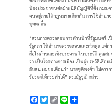
ต่อภาพลักษณ์ของ กมธ.ความมั่นคงฯ กระทบต
น้องประชาชนต่อฝ่ายนิติบัญญัติที่ตั้ง ก
คนอยู่ภายใต้กฎหมายเดียวกัน การใช้อำนา
บุคคลอื่น
“ส่วนการตรวจสอบการทำหน้าที่รัฐมนตรี เป
รัฐสภา ให้อำนาจตรวจสอบและถ่วงดุล แต่กา
สื่อในลักษณะเชิงประจาน ในประวัติ คุณสมบั
ว่า เป็นโจรทางการเมือง เป็นผู้ประวัติเสื่อม
สับสน ผมขอเตือนว่า นายชุติพงศ์ฯ ไม่ควร
รับรองให้กระทำได้” ดร.ณัฐวุฒิ กล่าว.
F
T
C
Li
S
ac
wi
o
n
h