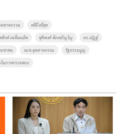
อุตสาหกรรม
คดีถึงที่สุด
สิงห์ เหลี่ยมเลิศ
ชุติพงศ์ พิภพภิญโญ
ดร.ณัฏฐ์
ระชาชน
รมช.อุตสาหกรรม
รัฐธรรมนูญ
จในการตรวจสอบ