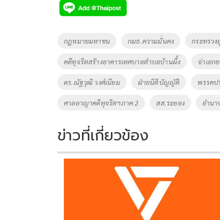
e
tt
p
e
ar
b
er
y
e
o
Li
Tags
กฎหมายมหาชน
กมธ.ความมั่นคง
กระทรวง
o
n
คดีทุจริตสร้างอาคารเทศบาลตำบลบ้านผึ้ง
จ่าเอกยศ
k
k
ดร.ณัฐวุฒิ วงศ์เนียม
ฝ่ายนิติบัญญัติ
พรรคป
ศาลอาญาคดีทุจริตฯภาค 2
สส.ระยอง
อำนา
ข่าวที่เกี่ยวข้อง