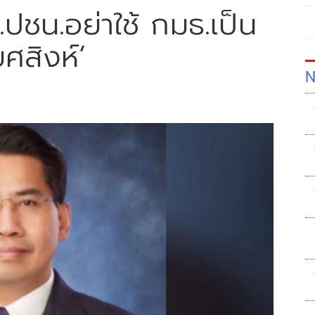
ปชน.อย่าใช้ กมธ.เป็น
ยศสิงห์’
N