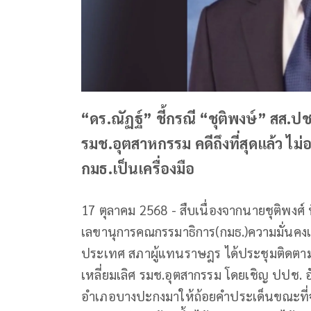
“ดร.ณัฏฐ์” ชี้กรณี “ชุติพงษ์” สส.
รมช.อุตสาหกรรม คดีถึงที่สุดแล้ว ไม่อ
กมธ.เป็นเครื่องมือ
17 ตุลาคม 2568 - สืบเนื่องจากนายชุติพ
เลขานุการคณกรรมาธิการ(กมธ.)ความมั่นคงแ
ประเทศ สภาผู้แทนราษฎร ได้ประชุมติดตามก
เหลี่ยมเลิศ รมช.อุตสากรรม โดยเชิญ ปปช. อ
อำเภอบางปะกงมาให้ถ้อยคำประเด็นขณะที่จ่