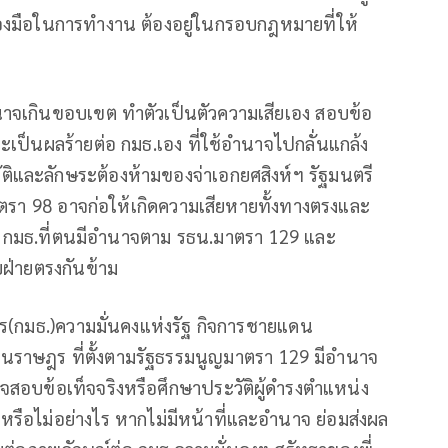
องมือในการทำงาน ต้องอยู่ในกรอบกฎหมายที่ให้
ำนาจเกินขอบเขต ทำตัวเป็นตัวความเสียเอง สอบข้อ
 จะเป็นผลร้ายต่อ กมธ.เอง ที่ใช้อำนาจไปกลั่นแกล้ง
บัติและลักษระต้องห้ามของจ่าเอกยศสิงห์ฯ รัฐมนตรี
รา 98 อาจก่อให้เกิดความเสียหายทั้งทางตรงและ
 กมธ.ที่ตนมีอำนาจตาม รธน.มาตรา 129 และ
บฝ่ายตรงกันข้าม
าร(กมธ.)ความมั่นคงแห่งรัฐ กิจการชายแดน
นราษฎร ที่ตั้งตามรัฐธรรมนูญมาตรา 129 มีอำนาจ
วจสอบข้อเท็จจริงหรือศึกษาประวัติผู้ดำรงตำแหน่ง
ือไม่อย่างไร หากไม่มีหน้าที่และอำนาจ ย่อมส่งผล