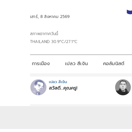
เสาร์, 8 สิงหาคม 2569
สภาพอากาศวันนี้
THAILAND 30.9°C/27.1°C
การเมือง
เปลว สีเงิน
คอลัมนิสต์
เปลว สีเงิน
สวัสดี...คุณครู!