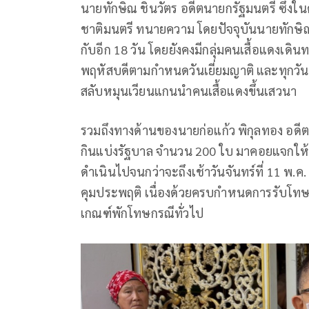
นายทักษิณ ชินวัตร อดีตนายกรัฐมนตรี ซึ่งในครั
ชาติมนตรี ทนายความ โดยปัจจุบันนายทักษิณไ
กับอีก 18 วัน โดยยังคงมีกลุ่มคนเสื้อแดงเดิ
พฤหัสบดีตามกำหนดวันเยี่ยมญาติ และทุกวัน
สลับหมุนเวียนแกนนำคนเสื้อแดงขึ้นเสวนา
รวมถึงทางด้านของนายก่อแก้ว พิกุลทอง อด
กินแบ่งรัฐบาล จำนวน 200 ใบ มาคอยแจกให้คน
ดำเนินไปจนกว่าจะถึงเช้าวันจันทร์ที่ 11 พ.ค
คุมประพฤติ เนื่องด้วยครบกำหนดการรับโทษมา
เกณฑ์พักโทษกรณีทั่วไป