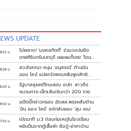
EWS UPDATE
ไม่พลาด! 'มงคลกิตติ์' ร่วมวงปมยิง
8:52 น.
เทพศิรินทร์นนทบุรี เผยผมก็เคย 'โดน
เล่น'
สว.อังคณา หนุน 'อนุสรณ์' ต้านมิน
8:28 น.
ออง ไลง์ แปลกใจพรรคส้มพูดสิทธิ
มนุษยชนแต่กลับเงียบ
รัฐบาลลุยคดีโกงสอบ อปท. สาวถึง
8:20 น.
ขบวนการ-เช็กเส้นเงินกว่า 200 ราย
อดีตบิ๊กข่าวกรอง อัดสส.พรรคส้มต้าน
8:02 น.
'มิน ออง ไลง์' แต่กลับชอบ 'ฮุน เซน'
เปิดนาที ม.3 ก่อนก่อเหตุในโรงเรียน
7:52 น.
หยิบปืนจากตู้เสื้อผ้า ยิงปู่-ย่าคาบ้าน