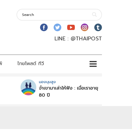
LINE : @THAIPOST
พ์
ไทยโพสต์ ทีวี
มองมุมสูง
จำเขามาเล่าให้ฟัง : เมื่อเราอายุ
80 ปี