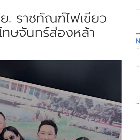
ม.ย. ราชทัณฑ์ไฟเขียว
โทษจันทร์ส่องหล้า
N