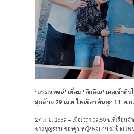
‘บรรณพจน์’ เยี่ยม ‘ทักษิณ’ เผยเจ้าตั
สุดท้าย 29 เม.ย ไฟเขียวพ้นคุก 11 พ.ค.
27 เม.ย. 2569 – เมื่อเวลา 09.50 น.ที่เรือ
ชายบุญธรรมของคุณหญิงพจมาน ณ ป้อมเพชร เ