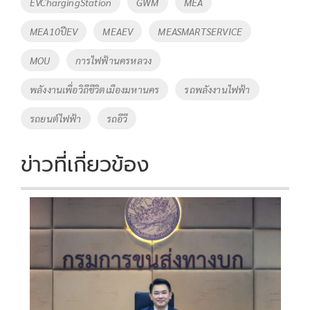
EVChargingStation
GWM
MEA
k
k
MEA10ปีEV
MEAEV
MEASMARTSERVICE
MOU
การไฟฟ้านครหลวง
พลังงานเพื่อวิถีชีวิตเมืองมหานคร
รถพลังงานไฟฟ้า
รถยนต์ไฟฟ้า
รถอีวี
ข่าวที่เกี่ยวข้อง