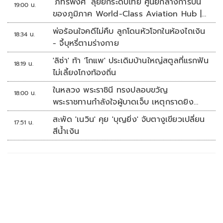
‘ภัทรพงศ์’ ลุยยกระดับไทย ศูนย์กลางการบิน
19:00 น.
ของภูมิภาค World-Class Aviation Hub |
ห้องข่าวไทยโพสต์สุดสัปดาห์
พ่อร้อนใจคดีไม่คืบ ลูกโดนหัวโจกในห้องไถเงิน
18:34 น.
- จี้บุหรี่ตามร่างกาย
'ลิซ่า' ท้า 'โกแพ' ประเดิมบ้านใหญ่สตูลที่แรกฟัน
18:19 น.
ไม่เลี้ยงโกงท้องถิ่น
ในหลวง พระราชินี ทรงปลอบขวัญ
18:00 น.
พระราชทานกำลังใจผู้บาดเจ็บ เหตุกราดยิง
รร.เทพศิรินทร์นนทบุรี
สะพัด 'เนวิน' คุย 'บุญยิ่ง' จับตางูเขียวเปลี่ยน
17:51 น.
สีน้ำเงิน