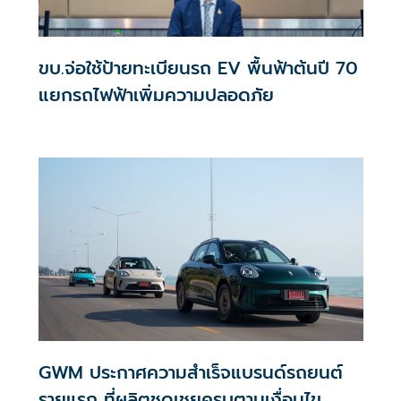
ขบ.จ่อใช้ป้ายทะเบียนรถ EV พื้นฟ้าต้นปี 70
แยกรถไฟฟ้าเพิ่มความปลอดภัย
GWM ประกาศความสำเร็จแบรนด์รถยนต์
รายแรก ที่ผลิตชดเชยครบตามเงื่อนไข