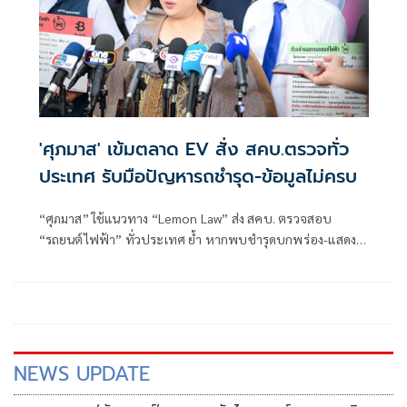
'ศุภมาส' เข้มตลาด EV สั่ง สคบ.ตรวจทั่ว
ประเทศ รับมือปัญหารถชำรุด-ข้อมูลไม่ครบ
“ศุภมาส” ใช้แนวทาง “Lemon Law” ส่ง สคบ. ตรวจสอบ
“รถยนต์ไฟฟ้า” ทั่วประเทศ ย้ำ หากพบชำรุดบกพร่อง-แสดง
ฉลากไม่ครบ ดำเนินคดีทันที
NEWS UPDATE