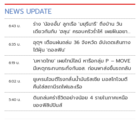
NEWS UPDATE
ร่าง 'น้องอั้ม' ลูกเรือ 'มยุรีนารี' ถึงบ้าน วัน
6:43 น.
เดียวกันกับ 'ฮลุน' ครอบครัวร่ำไห้ เผยฝันอยาก
เป็นทหารเรือ
อุตุฯ เตือนฝนถล่ม 36 จังหวัด อัปเดตเส้นทาง
6:35 น.
ไต้ฝุ่น 'ดอลฟิน'
'มหาดไทย' เผยไทม์ไลน์ หารือกลุ่ม P – MOVE
6:19 น.
มีเหตุกระทบกระทั่งกับอส. ก่อนพาส่งขึ้นรถกลับ
ยูเครนโจมตีโรงกลั่นน้ำมันรัสเซีย มอสโกโจมตี
6:02 น.
คืนใส่สถานีรถไฟและเรือ
ดินถล่มคร่าชีวิตอย่างน้อย 4 รายในภาคเหนือ
5:40 น.
ของฟิลิปปินส์