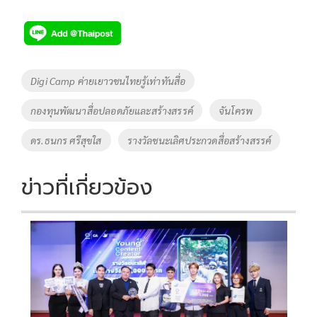
ac
wi
o
n
h
e
tt
p
e
ar
b
er
y
e
o
Li
Tags
Digi Camp ค่ายเยาวชนไทยรู้เท่าทันสื่อ
o
n
กองทุนพัฒนาสื่อปลอดภัยและสร้างสรรค์
จันโครพ
k
k
ดร.ธนกร ศรีสุขใส
รางวัลชนะเลิศประกวดสื่อสร้างสรรค์
ข่าวที่เกี่ยวข้อง