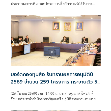
2569 จำนวน 259 โครงการ
ประกาศผลการพิจารณาโครงการหรือกิจกรรมที่ได้รับการ
สนับสนุนเงิน ประจำปี 2569 ทางเว็บไซต์
บอร์ดกองทุนสื่อ รับทราบผลการอนุมัติปี
2569 จำนวน 259 โครงการ กระจายตัว 5
ประเภท โดยเฉพาะทุนอุดหนุนทั่วไปที่ให้กับ
(26 มีนาคม 2569) เวลา 14.00 น. นางสาวศุภมาส อิศรภักดี
บุคคลธรรมดา และองค์กรสาธารณะ
รัฐมนตรีประจำสำนักนายกรัฐมนตรี ปฏิบัติราชการแทนนายก
ประโยชน์จำนวนมากถึง 196 โครงการ มาก
รัฐมนตรี ในฐานะประธานคณะกรรมการกองทุนพัฒนาสื่อ
ปลอดภัยและสร้างสรรค์ เป็นประธานการประชุมคณะกรรมการ