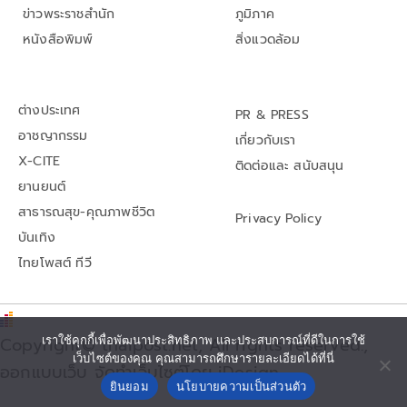
ข่าวพระราชสำนัก
ภูมิภาค
หนังสือพิมพ์
สิ่งแวดล้อม
ต่างประเทศ
PR & PRESS
อาชญากรรม
เกี่ยวกับเรา
X-CITE
ติดต่อและ สนับสนุน
ยานยนต์
สาธารณสุข-คุณภาพชีวิต
Privacy Policy
บันเทิง
ไทยโพสต์ ทีวี
Copyright© thaipost.net, All rights reserved.,
เราใช้คุกกี้เพื่อพัฒนาประสิทธิภาพ และประสบการณ์ที่ดีในการใช้
เว็บไซต์ของคุณ คุณสามารถศึกษารายละเอียดได้ที่นี่
ออกแบบเว็บ จัดทำเว็บไซต์โดย iDesign
ยินยอม
นโยบายความเป็นส่วนตัว