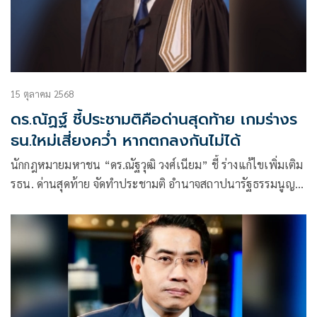
15 ตุลาคม 2568
ดร.ณัฏฐ์ ชี้ประชามติคือด่านสุดท้าย เกมร่างร
ธน.ใหม่เสี่ยงคว่ำ หากตกลงกันไม่ได้
นักกฎหมายมหาชน “ดร.ณัฐวุฒิ วงศ์เนียม” ชี้ ร่างแก้ไขเพิ่มเติม
รธน. ด่านสุดท้าย จัดทำประชามติ อำนาจสถาปนารัฐธรรมนูญ
เป็นของ“ประชาชน” โอกาสร่าง ปชน.-ภูมิใจไทย ผ่านแต่ใน
วาระ 2-3 หากตกลงกันไม่ได้ อาจถูกคว่ำร่างตกไป