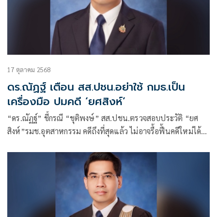
17 ตุลาคม 2568
ดร.ณัฏฐ์ เตือน สส.ปชน.อย่าใช้ กมธ.เป็น
เครื่องมือ ปมคดี ‘ยศสิงห์’
“ดร.ณัฏฐ์” ชี้กรณี “ชุติพงษ์” สส.ปชน.ตรวจสอบประวัติ “ยศ
สิงห์”รมช.อุตสาหกรรม คดีถึงที่สุดแล้ว ไม่อาจรื้อฟื้นคดีใหม่ได้
เตือนไม่ควรใช้ กมธ.เป็นเครื่องมือ