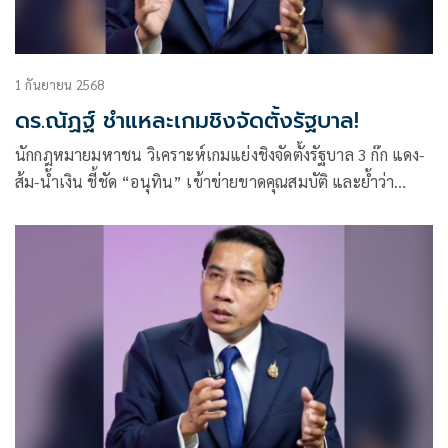
1 กันยายน 2568
ดร.ณัฏฐ์ ชำแหละเกมชิงจัดตั้งรัฐบาล!
นักกฎหมายมหาชน วิเคราะห์เกมแย่งชิงจัดตั้งรัฐบาล 3 ก๊ก แดง-
ส้ม-น้ำเงิน ชี้ชัด “อนุทิน” เข้าข่ายขาดคุณสมบัติ และย้ำว่า
ครม.รักษาการมีเพียงอำนาจบริหารชั่วคราว ไม่สามารถยุบสภา
ได้