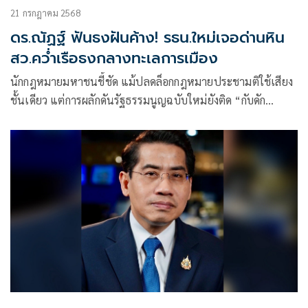
21 กรกฎาคม 2568
ดร.ณัฏฐ์ ฟันธงฝันค้าง! รธน.ใหม่เจอด่านหิน
สว.คว่ำเรือธงกลางทะเลการเมือง
นักกฎหมายมหาชนชี้ชัด แม้ปลดล็อกกฎหมายประชามติใช้เสียง
ชั้นเดียว แต่การผลักดันรัฐธรรมนูญฉบับใหม่ยังติด “กับดัก
ม.256” ต้องฝ่าเสียง สว.อย่างน้อย 67 คน แถมต้องทำป