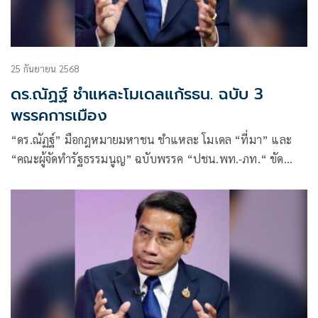
25 กันยายน 2568
ดร.ณัฏฐ์ ชำแหละโมเดลแก้รธน. ฉบับ 3
พรรคการเมือง
“ดร.ณัฏฐ์” มือกฎหมายมหาชน ชำแหละ โมเดล “ที่มา” และ
“คณะผู้จัดทำรัฐธรรมนูญ” ฉบับพรรค “ปชน.พท.-ภท.“ ขัด
รัฐธรรมนูญหรือไม่