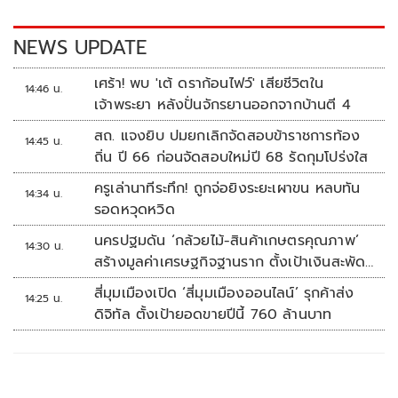
o
n
k
k
NEWS UPDATE
เศร้า! พบ 'เต้ ดราก้อนไฟว์' เสียชีวิตใน
14:46 น.
เจ้าพระยา หลังปั่นจักรยานออกจากบ้านตี 4
สถ. แจงยิบ ปมยกเลิกจัดสอบข้าราชการท้อง
14:45 น.
ถิ่น ปี 66 ก่อนจัดสอบใหม่ปี 68 รัดกุมโปร่งใส
ครูเล่านาทีระทึก! ถูกจ่อยิงระยะเผาขน หลบทัน
14:34 น.
รอดหวุดหวิด
นครปฐมดัน ‘กล้วยไม้-สินค้าเกษตรคุณภาพ’
14:30 น.
สร้างมูลค่าเศรษฐกิจฐานราก ตั้งเป้าเงินสะพัด
10 ล้านบาท
สี่มุมเมืองเปิด ‘สี่มุมเมืองออนไลน์’ รุกค้าส่ง
14:25 น.
ดิจิทัล ตั้งเป้ายอดขายปีนี้ 760 ล้านบาท