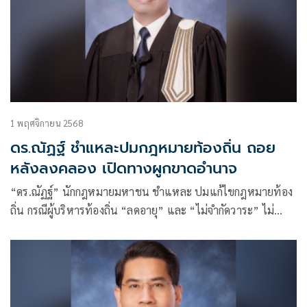
1 พฤศจิกายน 2568
ดร.ณัฏฐ์ ชำแหละปมกฎหมายท้องถิ่น ถอย
หลังลงคลอง เปิดทางผูกขาดอำนาจ
“ดร.ณัฏฐ์” นักกฎหมายมหาชน ชำแหละ ปมแก้ไขกฎหมายท้อง
ถิ่น กรณีผู้บริหารท้องถิ่น “ลดอายุ” และ “ไม่จำกัดวาระ” ไม่
สอดคล้องกับรัฐธรรมนูญ ผูกขาดอำนาจท้องถิ่น