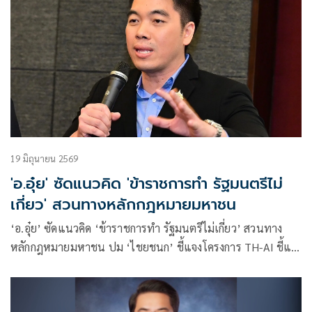
19 มิถุนายน 2569
'อ.อุ๋ย' ซัดแนวคิด 'ข้าราชการทำ รัฐมนตรีไม่
เกี่ยว' สวนทางหลักกฎหมายมหาชน
‘อ.อุ๋ย’ ซัดแนวคิด ‘ข้าราชการทำ รัฐมนตรีไม่เกี่ยว’ สวนทาง
หลักกฎหมายมหาชน ปม ‘ไชยชนก’ ชี้แจงโครงการ TH-AI ชี้แม้
กม.ห้ามรมต.ก้าวก่ายข้าราชการ แต่มีหน้าที่กำกับดูแลให้การ
ดำเนินการเป็นไปตามกฎหมาย หลักธรรมาภิบาล และคุ้มครอง
ประโยชน์สาธารณะ