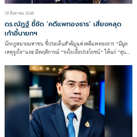
28 สิงหาคม 2568
ดร.ณัฏฐ์ ชี้ชัด ‘คดีแพทองธาร‘ เสี่ยงหลุด
เก้าอี้นายกฯ
นักกฎหมายมหาชน ชี้ประเด็นสำคัญแห่งคดีแพทองธาร “มีมูล
เหตุจูงใจ”และ มีพฤติการณ์ “จงใจเอื้อประโยชน์” ให้แก่ “ฮุน
เซน” ทำให้ขาดคุณสมบัตินายกรัฐมนตรี