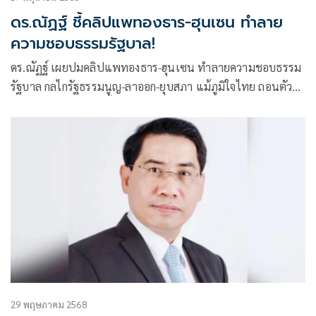
ดร.ณัฏฐ์ ชี้คลิปแพทองธาร-ฮุนเซน ทำลาย
ความชอบธรรมรัฐบาล!
ดร.ณัฏฐ์ เผยปมคลิปแพทองธาร-ฮุนเซน ทำลายความชอบธรรม
รัฐบาล กลไกรัฐธรรมนูญ-ลาออก-ยุบสภา แม้ภูมิใจไทย ถอนตัว
ร่วมรัฐบาล ไม่พ้นคดีฮั้ว สว.
29 พฤษภาคม 2568