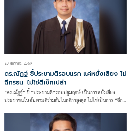
20 มกราคม 2569
ดร.ณัฏฐ์ ชี้ประชามติรอบแรก แค่หยั่งเสียง ไม่
ฉีกรธน. ไม่ใช่ตีเช็คเปล่า
“ดร.ณัฏฐ์” ชี้ “ประชามติ”รอบปฐมฤกษ์ เป็นการหยั่งเสียง
ประชาชนในฉันทามติร่วมกันในกติกาสูงสุด ไม่ใช่เป็นการ “ฉีก
ทำลายล้างรัฐธรรมนูญ”และ“ไม่ตีเช็คเปล่า”