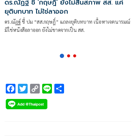
ดร.ณัฏฐ์ ชี้ 'กฤษฎิ์' ยังไม่สิ้นสภาพ สส. แค่
ยุติบทบาท ไม่ใช่ลาออก
ดร.ณัฏฐ์ ชี้ ปม “สส.กฤษฎิ์” แถลงยุติบทบาท เนื้อหาเจตนารมณ์
มิใช่หนังสือลาออก ยังไม่ขาดจากเป็น สส.
F
T
C
Li
S
ac
wi
o
n
h
e
tt
p
e
ar
b
er
y
e
o
Li