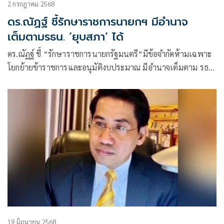
2 กรกฎาคม 2568
ดร.ณัฏฐ์ ชี้รักษาราชการนายกฯ มีอำนาจ
เต็มตามรธน. ‘ยุบสภา’ ได้
ดร.ณัฏฐ์ ชี้ “รักษาราชการนายกรัฐมนตรี”มีข้อจำกัดห้ามเฉพาะ
โยกย้ายข้าราชการและอนุมัติงบประมาณ มีอำนาจเต็มตาม รธน.
ไม่ห้าม “ยุบสภา”
19 มิถุนายน 2568