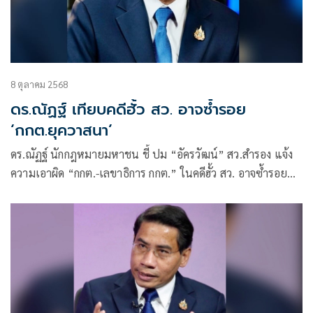
8 ตุลาคม 2568
ดร.ณัฏฐ์ เทียบคดีฮั้ว สว. อาจซ้ำรอย
‘กกต.ยุควาสนา’
ดร.ณัฏฐ์ นักกฎหมายมหาชน ชี้ ปม “อัครวัฒน์” สว.สำรอง แจ้ง
ความเอาผิด “กกต.-เลขาธิการ กกต.” ในคดีฮั้ว สว. อาจซ้ำรอย
กกต. ยุค “วาสนา เพิ่มลาภ”