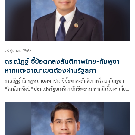
26 ตุลาคม 2568
ดร.ณัฏฐ์ ชี้ข้อตกลงสันติภาพไทย-กัมพูชา
หากแตะอาณาเขตต้องผ่านรัฐสภา
ดร.ณัฏฐ์ นักกฎหมายมหาชน ชี้ข้อตกลงสันติภาพไทย-กัมพูชา
“โดนัลทรัมป์”ปธน.สหรัฐอเมริกา สักขีพยาน หากมีเนื้อหาเกี่ยว
กับเสียดินแดนต้องขอความเห็นจากรัฐสภา