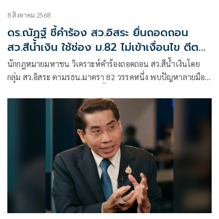
8 สิงหาคม 2568
ดร.ณัฏฐ์ ชี้คำร้อง สว.อิสระ ยื่นถอดถอน
สว.สีน้ำเงิน ใช้ช่อง ม.82 ไม่เข้าเงื่อนไข ตีตก
ได้ทันที
นักกฎหมายมหาชน วิเคราะห์คำร้องถอดถอน สว.สีน้ำเงินโดย
กลุ่ม สว.อิสระ ตามรธน.มาตรา 82 วรรคหนึ่ง พบปัญหาลายมือ
ชื่อไม่ครบ-บางส่วนถูกปลอม-เนื้อหาซ้ำคดีที่