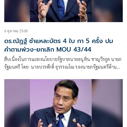
6 ตุลาคม 2568
ดร.ณัฏฐ์ ชำแหละบัตร 4 ใบ กา 5 ครั้ง ปม
คำถามพ่วง-ยกเลิก MOU 43/44
สืบเนื่องในการแถลงนโยบายรัฐบาลนายอนุทิน ชาญวีรกูล นายก
รัฐมนตรี โดย นายบวรศักดิ์ อุวรรณโณ รองนายกรัฐมนตรีด้าน
กฎหมาย ได้อภิปรายโดยระบุว่า การเลือกตั้ง สส.ในปี 2569 มี
จัดการเลือกตั้ง สส.ประกอบด้ว