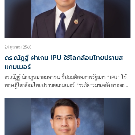
24 ตุลาคม 2568
ดร.ณัฏฐ์ ผ่าเกม IPU ใช้โลกล้อมไทยปราบส
แกมเมอร์
ดร.ณัฏฐ์ นักกฎหมายมหาชน ชี้ปมมติสหภาพรัฐสภา “IPU” ใช้
ทฤษฎีโลกล้อมไทยปราบสแกมเมอร์ “วรภัค”รมช.คลัง ลาออก
ไม่จบ-พ่นพิษลุกลามรัฐบาล