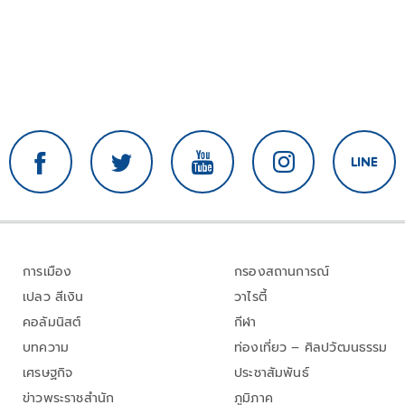
การเมือง
กรองสถานการณ์
เปลว สีเงิน
วาไรตี้
คอลัมนิสต์
กีฬา
บทความ
ท่องเที่ยว – ศิลปวัฒนธรรม
เศรษฐกิจ
ประชาสัมพันธ์
ข่าวพระราชสำนัก
ภูมิภาค