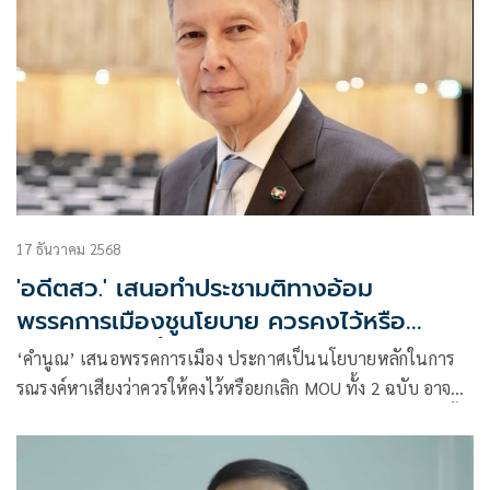
17 ธันวาคม 2568
'อดีตสว.' เสนอทำประชามติทางอ้อม
พรรคการเมืองชูนโยบาย ควรคงไว้หรือ
ยกเลิก MOUทั้ง 2 ฉบับ
‘คำนูณ’ เสนอพรรคการเมือง ประกาศเป็นนโยบายหลักในการ
รณรงค์หาเสียงว่าควรให้คงไว้หรือยกเลิก MOU ทั้ง 2 ฉบับ อาจ
พอพูดได้ว่าเป็นการออกเสียงประขามติทางอ้อมผ่านการเลือกตั้ง