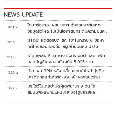
o
n
k
k
NEWS UPDATE
โฆษกรัฐบาล เผยนายกฯ สั่งสอบหาต้นเหตุ
15:48 น.
ข้อมูลรั่วไหล รับเป็นโอกาสยกระดับความมั่นคง
ปลอดภัยข้อมูลภาครัฐทั้งระบบ
'ธีรุตม์' อดีตอธิบดี สถ. เข้ารับทราบ 6 ข้อหา
15:37 น.
คดีโกงสอบท้องถิ่น สรุปสำนวนส่ง ป.ป.ช.
สัปดาห์หน้า
ได้ฤกษ์เสียที! ก.กลาง รับทราบมติ กสถ. เพิก
15:25 น.
ถอนบัญชีโกงสอบท้องถิ่น 5,925 ราย
เปิดแผน BRN หลังเปลี่ยนแกนนำใหม่ มุ่งดิส
15:20 น.
เครดิตกองกำลังรัฐ-เดินหน้าผลิตแนวร่วม
มธ.โชว์โมเดลบำบัดผู้เสพยาบ้า 9 วัน ใช้
14:29 น.
สมุนไพร-แพทย์แผนไทย ชงรัฐขยายผล