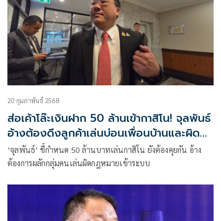
20 กุมภาพันธ์ 2568
ส่อเค้าโล๊ะเงินฝาก 50 ล้านเข้ากาสิโน! จุลพันธ์
อ้างต้องดึงลูกค้าเล่นบ่อนเพื่อนบ้านและผิด
กม.
‘จุลพันธ์’ ชี้กำหนด 50 ล้านบาทเล่นกาสิโน ยังต้องคุยกัน อ้าง
ต้องการผลักกลุ่มคนเล่นผิดกฎหมายเข้าระบบ