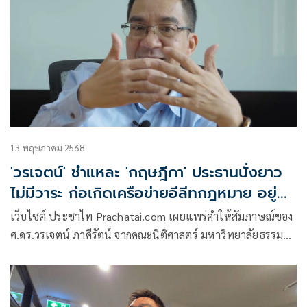
13 พฤษภาคม 2568
'วรเจตน์' ชำแหละ 'กฤษฎีกา' ประธานนั่งยาว
ไม่มีวาระ ก่อเกิดเครือข่ายอีลีทกฎหมาย อยู่
เหนือรัฐบาล
เว็บไซต์ ประชาไท Prachatai.com เผยแพร่คำให้สัมภาษณ์ของ
ศ.ดร.วรเจตน์ ภาคีรัตน์ จากคณะนิติศาสตร์ มหาวิทยาลัยธรรม
ศาส