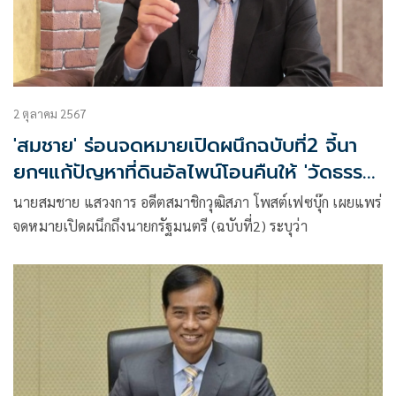
2 ตุลาคม 2567
'สมชาย' ร่อนจดหมายเปิดผนึกฉบับที่2 จี้นา
ยกฯแก้ปัญหาที่ดินอัลไพน์โอนคืนให้ 'วัดธรรม
มิการาม'
นายสมชาย แสวงการ อดีตสมาชิกวุฒิสภา โพสต์เฟซบุ๊ก เผยแพร่
จดหมายเปิดผนึกถึงนายกรัฐมนตรี (ฉบับที่2) ระบุว่า