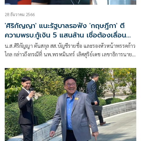
28 ธันวาคม 2566
'ศิริกัญญา' แนะรัฐบาลรอฟัง 'กฤษฎีกา' ตี
ความพรบ.กู้เงิน 5 แสนล้าน เชื่อต้องเลื่อน
แจกแน่
น.ส.ศิริกัญญา ตันสกุล สส.บัญชีรายชื่อ และรองหัวหน้าพรรคก้าว
ไกล กล่าวถึงกรณีที่ นพ.พรหมินทร์ เลิศสุริย์เดช เลขาธิการนายก
รัฐมนตรี ออกมาระบุว่า เตรียมจะเสนอร่างพระราชบัญญัติ
(พ.ร.บ.) กู้เงิน 5 แสนล้านบาท เพื่อใช้ดำเนินโครงการดิจิทัล
วอลเล็ต ว่า ตนอยากให้ นพ.พรหมินทร์