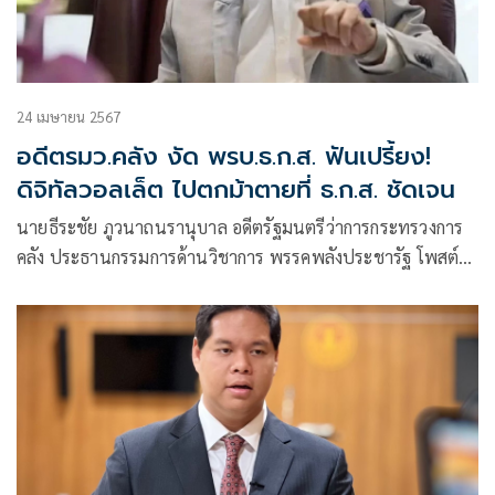
24 เมษายน 2567
อดีตรมว.คลัง งัด พรบ.ธ.ก.ส. ฟันเปรี้ยง!
ดิจิทัลวอลเล็ต ไปตกม้าตายที่ ธ.ก.ส. ชัดเจน
นายธีระชัย ภูวนาถนรานุบาล อดีตรัฐมนตรีว่าการกระทรวงการ
คลัง ประธานกรรมการด้านวิชาการ พรรคพลังประชารัฐ โพสต์
เฟซบุ๊ก ว่า