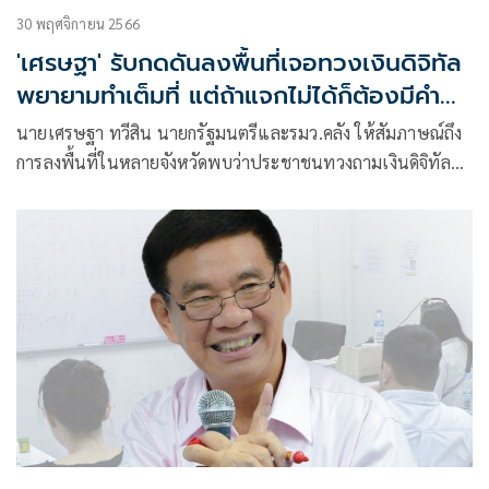
30 พฤศจิกายน 2566
'เศรษฐา' รับกดดันลงพื้นที่เจอทวงเงินดิจิทัล
พยายามทำเต็มที่ แต่ถ้าแจกไม่ได้ก็ต้องมีคำ
ตอบให้ประชาชน
นายเศรษฐา ทวีสิน นายกรัฐมนตรีและรมว.คลัง ให้สัมภาษณ์ถึง
การลงพื้นที่ในหลายจังหวัดพบว่าประชาชนทวงถามเงินดิจิทัล
วอลเล็ต 10,000 บาท ส่งผลเกิดแรงกดดันหรือไม่ ว่า ทุกวันทุก
เรื่องเป็นเรื่องที่กดดัน และเป็นเรื่องที่อยากให้พี่น้องประชาชน
ได้จริงก็มารับฟัง