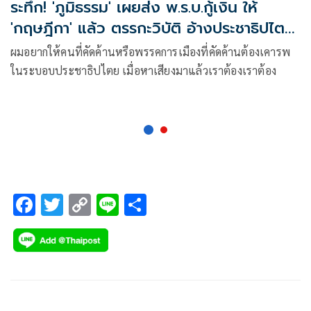
ระทึก! 'ภูมิธรรม' เผยส่ง พ.ร.บ.กู้เงิน ให้
'กฤษฎีกา' แล้ว ตรรกะวิบัติ อ้างประชาธิปไตย
ต้องเดินหน้าแจก
ผมอยากให้คนที่คัดค้านหรือพรรคการเมืองที่คัดค้านต้องเคารพ
ในระบอบประชาธิปไตย เมื่อหาเสียงมาแล้วเราต้องเราต้อง
F
T
C
Li
S
ac
wi
o
n
h
e
tt
p
e
ar
b
er
y
e
o
Li