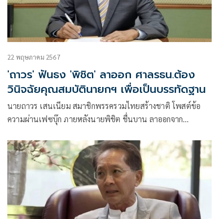
22 พฤษภาคม 2567
'ถาวร' ฟันธง 'พิชิต' ลาออก ศาลรธน.ต้อง
วินิจฉัยคุณสมบัตินายกฯ เพื่อเป็นบรรทัดฐาน
นายถาวร เสนเนียม สมาชิกพรรครวมไทยสร้างชาติ โพสต์ข้อ
ความผ่านเฟซบุ๊ก ภายหลังนายพิชิต ชื่นบาน ลาออกจาก
ตำแหน่งรัฐมนตรีประจำสำนักนายกรัฐมนตรี ว่า