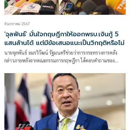
8 มกราคม 2567
'จุลพันธ์' มั่นใจกฤษฎีกาให้ออกพรบ.เงินกู้ 5
แสนล้านได้ แต่มีข้อเสนอแนะเป็นวิกฤติหรือไม่
นายจุลพันธ์ อมรวิวัฒน์ รัฐมนตรีช่วยว่าการกระทรวงการคลัง
กล่าวภายหลังจากคณะกรรมการกฤษฎีกา ได้ตอบคำถามของ
กระทรวงการคลัง ว่า สามารถออกพระราชบัญญัติ (พ.ร.บ.) กู้เงิน
500,000 ล้านบาทได้ แต่มีข้อสังเกต และข้อเสนอแนะมาด้วย