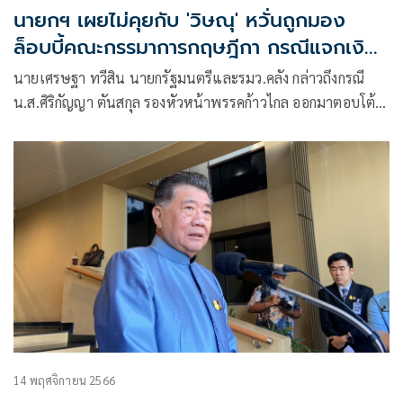
นายกฯ เผยไม่คุยกับ 'วิษณุ' หวั่นถูกมอง
ล็อบบี้คณะกรรมาการกฤษฎีกา กรณีแจกเงิน
ดิจิทัล
นายเศรษฐา ทวีสิน นายกรัฐมนตรีและรมว.คลัง กล่าวถึงกรณี
น.ส.ศิริกัญญา ตันสกุล รองหัวหน้าพรรคก้าวไกล ออกมาตอบโต้
ว่าที่ น
14 พฤศจิกายน 2566