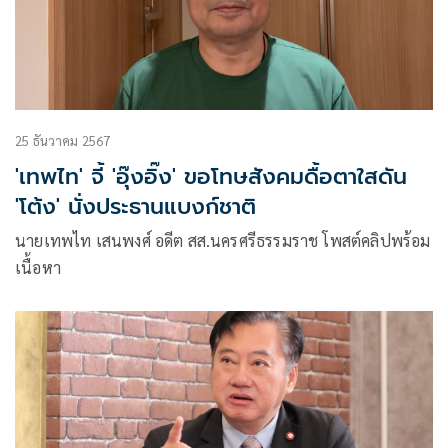
25 ธันวาคม 2567
'เทพไท' จี้ 'อุ๊งอิ๊ง' ขอโทษสังคมดื้อตาใสดัน
'โต้ง' นั่งประธานแบงก์ชาติ
นายเทพไท เสนพงศ์ อดีต สส.นครศรีธรรมราช โพสต์คลิปพร้อม
เนื้อหา