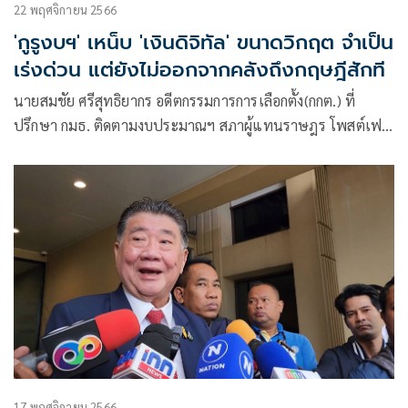
22 พฤศจิกายน 2566
'กูรูงบฯ' เหน็บ 'เงินดิจิทัล' ขนาดวิกฤต จำเป็น
เร่งด่วน แต่ยังไม่ออกจากคลังถึงกฤษฎีสักที
นายสมชัย ศรีสุทธิยากร อดีตกรรมการการเลือกตั้ง(กกต.) ที่
ปรึกษา กมธ. ติดตามงบประมาณฯ สภาผู้แทนราษฎร โพสต์เฟ
ซบุ๊กว่า
·
17 พฤศจิกายน 2566