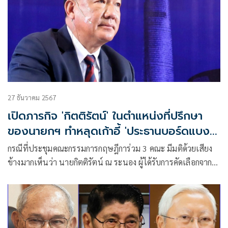
27 ธันวาคม 2567
เปิดภารกิจ 'กิตติรัตน์' ในตำแหน่งที่ปรึกษา
ของนายกฯ ทำหลุดเก้าอี้ 'ประธานบอร์ดแบงก์
ชาติ'
กรณีที่ประชุมคณะกรรมการกฤษฎีการ่วม 3 คณะ มีมติด้วยเสียง
ข้างมากเห็นว่า นายกิตติรัตน์ ณ ระนอง ผู้ได้รับการคัดเลือกจาก
คณะกรรมการสรรหาให้เป็นผู้ดำรงตำแหน่งประธานคณะ
กรรมการธนาคารแห่งประเทศไทย (ธปท.) หรือ ประธานบอร์ด
แบงก์ชาติ