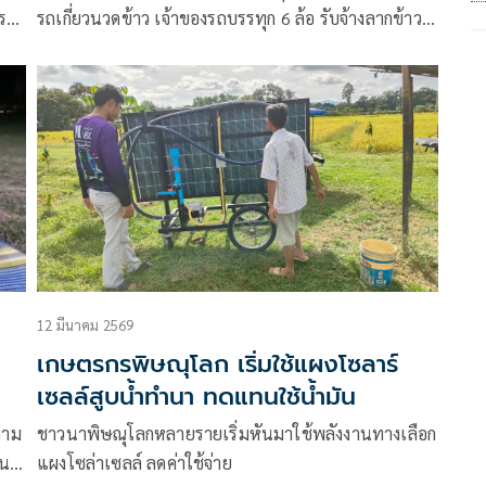
ร
รถเกี่ยวนวดข้าว เจ้าของรถบรรทุก 6 ล้อ รับจ้างลากข้าว
และเกษตรกรที่ทำนา ต่างพากันโอดครวญ
ำให้
12 มีนาคม 2569
เกษตรกรพิษณุโลก เริ่มใช้แผงโซลาร์
เซลล์สูบน้ำทำนา ทดแทนใช้น้ำมัน
วาม
ชาวนาพิษณุโลกหลายรายเริ่มหันมาใช้พลังงานทางเลือก
ัน
แผงโซล่าเซลล์ ลดค่าใช้จ่าย