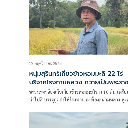
19 พฤศจิกายน 2568
หนุ่มสุรินทร์เกี่ยวข้าวหอมมะลิ 22 ไร่
บริจาคโรงทานหลวง ถวายเป็นพระรา
กุศล
ชาวนาตาอ็องเก็บเกี่ยวข้าวหอมมะลิราว 10 ตัน เตรีย
นำไปสี-บรรจุถุง ส่งให้โรงทาน ณ ท้องสนามหลวง หุ
ประชาชนที่ไปถวายบังคมพระบรมศพ สมเด็จพระนา
เจ้าสิริกิติ์ พระบรมราชินีนาถ พระบรมราชชนนีพันปี
หลวง