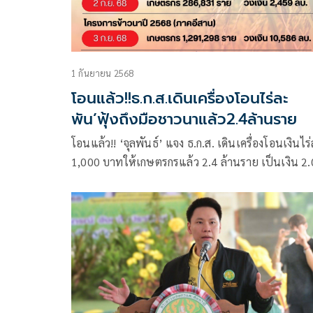
1 กันยายน 2568
โอนแล้ว!!ธ.ก.ส.เดินเครื่องโอนไร่ละ
พัน’ฟุ้งถึงมือชาวนาแล้ว2.4ล้านราย
โอนแล้ว!! ‘จุลพันธ์’ แจง ธ.ก.ส. เดินเครื่องโอนเงินไร
1,000 บาทให้เกษตรกรแล้ว 2.4 ล้านราย เป็นเงิน 2
หมื่นล้านบาท พร้อมทยอยโอนเพิ่มอีกหลังกระทรวง
เกษตรและสหกรณ์ส่งข้อมูลมาเพิ่ม ยืนยันเงินถึงมือ
เกษตรกรผู้ปลูกข้าวโดยตรง-เร่งด่วน เพื่อบรรเทาควา
เดือดร้อนแก่ชาวนาทั่วประเทศ