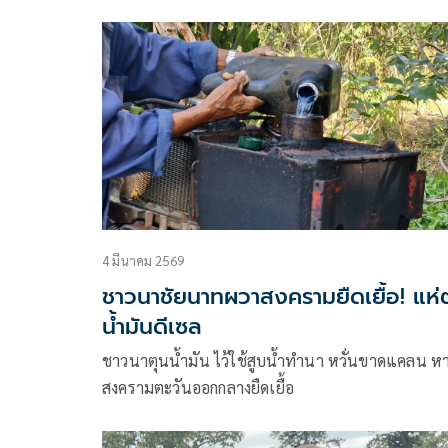
จำนวนมาก
4 มีนาคม 2569
ชาวนาชัยนาทผวาสงครามยืดเยื้อ! แห่ตุน
น้ำมันดีเซล
ชาวนาตุนน้ำมัน ไว้ใช้สูบน้ำทำนา หวั่นขาดแคลน ห
สงครามตะวันออกกลางยืดเยื้อ