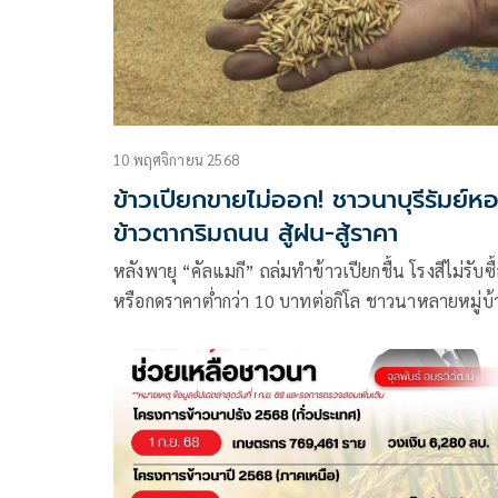
10 พฤศจิกายน 2568
ข้าวเปียกขายไม่ออก! ชาวนาบุรีรัมย์ห
ข้าวตากริมถนน สู้ฝน-สู้ราคา
หลังพายุ “คัลแมกี” ถล่มทำข้าวเปียกชื้น โรงสีไม่รับซื
หรือกดราคาต่ำกว่า 10 บาทต่อกิโล ชาวนาหลายหมู่บ
ใน อ.เมือง บุรีรัมย์ ต้องขนข้าวเปลือกกลับมาตากหน้า
บ้าน ริมถนน หวังไล่ความชื้นก่อนนำไปขายใหม่เพื่อใ
หนี้และเลี้ยงครอบครัว