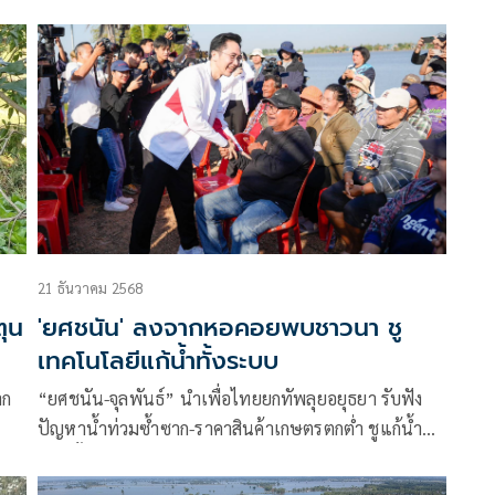
21 ธันวาคม 2568
'ยศชนัน' ลงจากหอคอยพบชาวนา ชู
เทคโนโลยีแก้น้ำทั้งระบบ
าก
“ยศชนัน-จุลพันธ์” นำเพื่อไทยยกทัพลุยอยุธยา รับฟัง
ปัญหาน้ำท่วมซ้ำซาก-ราคาสินค้าเกษตรตกต่ำ ชูแก้น้ำ
ท่วมทั้งระบบ ระบายน้ำเป็นธรรม ใช้ข้อมูลจริง-
เทคโนโลยี-วิศวกรรม วางแผนป้องกัน-เยียวยาครบวงจร