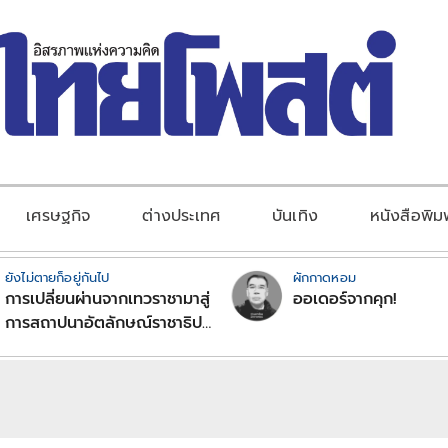
เศรษฐกิจ
ต่างประเทศ
บันเทิง
หนังสือพิม
ยังไม่ตายก็อยู่กันไป
ผักกาดหอม
การเปลี่ยนผ่านจากเทวราชามาสู่
ออเดอร์จากคุก!
การสถาปนาอัตลักษณ์ราชาธิป
ไตยแบบพุทธศาสนาในพระไตร
ปิฏก : สามัญผลสูตรในฐานะ
ทฤษฎีขีดจำกัดของอำนาจรัฐ
เหนือแรงงานและทรัพย์สิน