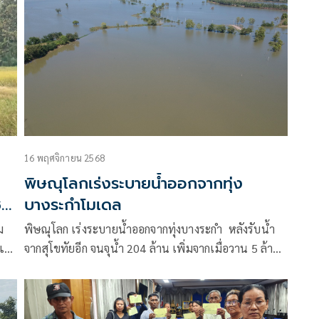
16 พฤศจิกายน 2568
พิษณุโลกเร่งระบายน้ำออกจากทุ่ง
ช
บางระกำโมเดล
ม
พิษณุโลก เร่งระบายน้ำออกจากทุ่งบางระกำ หลังรับน้ำ
งแจก
จากสุโขทัยอีก จนจุน้ำ 204 ล้าน เพิ่มจากเมื่อวาน 5 ล้าน
ง
ลบ.ม จากอิทธิพลของพายุคัลแมกี ชาวนาสะเทือนอกนา
ข้าวหอมมะลิจมน้ำหนัก