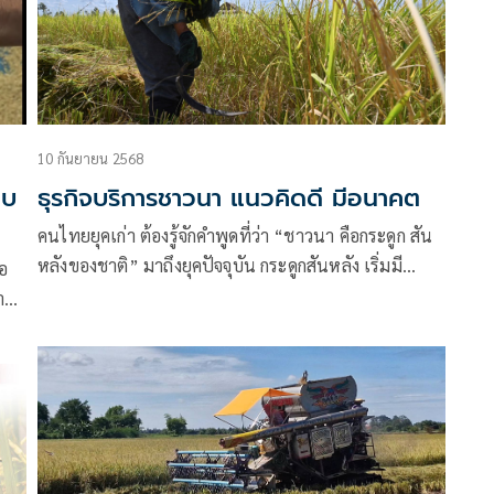
10 กันยายน 2568
อบ
ธุรกิจบริการชาวนา แนวคิดดี มีอนาคต
คนไทยยุคเก่า ต้องรู้จักคำพูดที่ว่า “ชาวนา คือกระดูก สัน
หลังของชาติ” มาถึงยุคปัจจุบัน กระดูกสันหลัง เริ่มมี
้อ
ปัญหา จริงๆ มีมาแล้วพักใหญ่ จากการขาดแคลน
้าน
แรงงาน ผลผลิตตกต่ำ ราคาผกผัน คู่แข่งข้าวไทยในตลาด
โลก มีมากขึ้น ผลผลิตต่อพื้นที่ของประเทศคู่แข่งเขาสูง
ช้
กว่า เป็นต้น