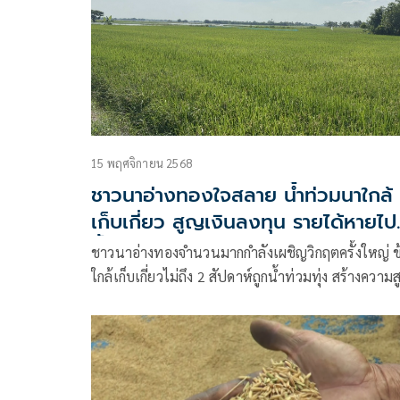
15 พฤศจิกายน 2568
ชาวนาอ่างทองใจสลาย น้ำท่วมนาใกล้
เก็บเกี่ยว สูญเงินลงทุน รายได้หายไป
น้ำ
ชาวนาอ่างทองจำนวนมากกำลังเผชิญวิกฤตครั้งใหญ่ ข
ใกล้เก็บเกี่ยวไม่ถึง 2 สัปดาห์ถูกน้ำท่วมทุ่ง สร้างความ
เสีย