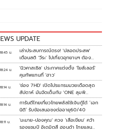
EWS UPDATE
เล่าประสบการณ์ตรง! 'ปลอดประสพ'
18:45 น.
เตือนสติ 'วีระ' ไปเที่ยวอุทยานฯ ต้อง
ยอมรับธรรมชาติดิบๆให้ได้
'นิวคาสเซิล' ประกาศแต่งตั้ง 'ไยส์เลอร์'
18:24 น.
คุมทัพแทนที่ 'ฮาว'
'ช่อง 7HD' เปิดโปรแกรมมวยเดือดสุด
18:14 น.
สัปดาห์ มันจัดเต็มกับ 'ONE ลุมพิ
นี 165-มวยไทย 7 สี'
การันตีไทยเที่ยวไทยพลัสใช้เงินกู้ได้ ‘เอก
18:14 น.
นิติ’ รับข้อเสนอชงต่ออายุ60/40
'มะมาย-ปองคุณ' ควง 'เสือเขียน' คว้า
18:11 น.
รองแชมป์ อิเดมิตสึ ฮอนด้า ไทยแลนด์