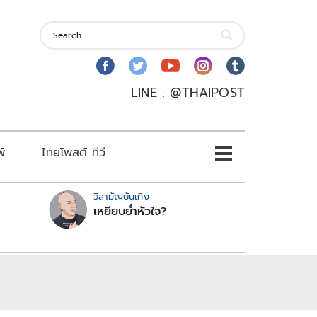
LINE : @THAIPOST
พ์
ไทยโพสต์ ทีวี
วิสามัญบันเทิง
เหยียบย่ำหัวใจ?