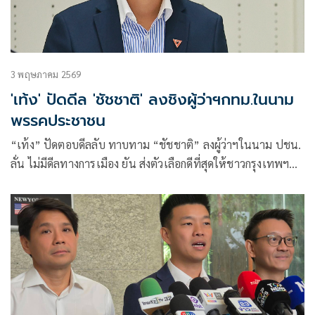
3 พฤษภาคม 2569
'เท้ง' ปัดดีล 'ชัชชาติ' ลงชิงผู้ว่าฯกทม.ในนาม
พรรคประชาชน
“เท้ง” ปัดตอบดีลลับ ทาบทาม “ชัชชาติ” ลงผู้ว่าฯในนาม ปชน.
ลั่น ไม่มีดีลทางการเมือง ยัน ส่งตัวเลือกดีที่สุดให้ชาวกรุงเทพฯ
เลือก