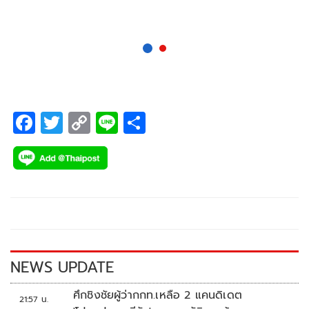
กฎหมาย แต่สาระสำคัญเข้าข่าย ขัดรัฐธรรม
F
T
C
Li
S
ac
wi
o
n
h
e
tt
p
e
ar
b
er
y
e
o
Li
o
n
k
k
NEWS UPDATE
ศึกชิงชัยผู้ว่ากกท.เหลือ 2 แคนดิเดต
21:57 น.