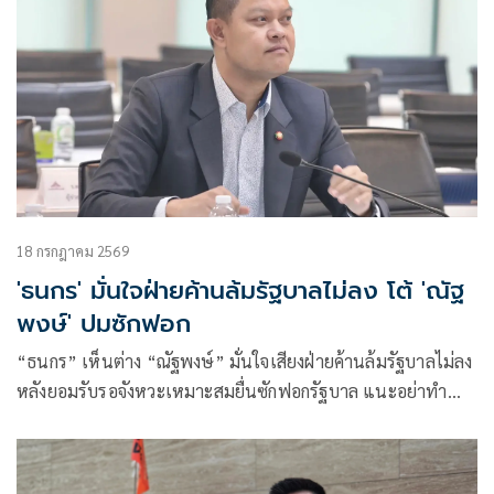
18 กรกฎาคม 2569
'ธนกร' มั่นใจฝ่ายค้านล้มรัฐบาลไม่ลง โต้ 'ณัฐ
พงษ์' ปมซักฟอก
“ธนกร” เห็นต่าง “ณัฐพงษ์” มั่นใจเสียงฝ่ายค้านล้มรัฐบาลไม่ลง
หลังยอมรับรอจังหวะเหมาะสมยื่นซักฟอกรัฐบาล แนะอย่าทำ
เพราะคิดว่าเป็นเหมือนประเพณี หรือฝ่ายค้านทุกสมัยเขาก็ทำ
กัน