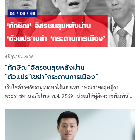
4 มิถุนายน 2569
“ทักษิณ”อิสรชนลุยหลังม่าน
“ตัวแปร”เขย่า”กระดานการเมือง”
เว็บไซต์ราชกิจจานุเบกษาได้เผยแพร่ “พระราชกฤษฎีกา
พระราชทานอภัยโทษ พ.ศ. 2569” ส่งผลให้ผู้ต้องราชทัณฑ์นับ
หมื่นรายทั่วประเทศได้รับอานิสงค์ หากแต่ในทางเมืองมันคือการ
ปลดพันธนาการขั้นสุดท้ายของบุรุษผู้ทรงอิทธิพลที่สุดคนหนึ่ง
ของการเมืองไทย นั่นคือ ทักษิณ ชินวัตร