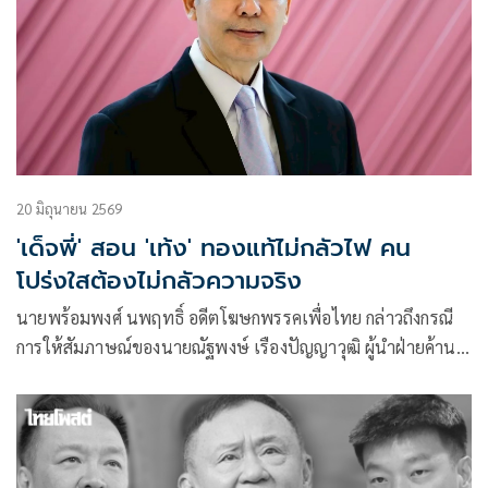
20 มิถุนายน 2569
'เด็จพี่' สอน 'เท้ง' ทองแท้ไม่กลัวไฟ คน
โปร่งใสต้องไม่กลัวความจริง
นายพร้อมพงศ์ นพฤทธิ์ อดีตโฆษกพรรคเพื่อไทย กล่าวถึงกรณี
การให้สัมภาษณ์ของนายณัฐพงษ์ เรืองปัญญาวุฒิ ผู้นำฝ่ายค้าน
และหัวห