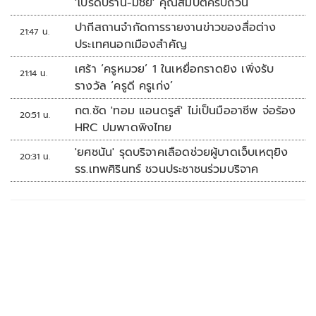
'โปรดปราน-มีชัย' คุณสมบัติครบถ้วน
ปากีสถานจำกัดการรายงานข่าวของสื่อต่าง
21:47 น.
ประเทศนอกเมืองสำคัญ
เศร้า ‘ครูหมวย’ 1 ในเหยื่อกราดยิง เพิ่งรับ
21:14 น.
รางวัล ‘ครูดี ครูเก่ง’
กต.ซัด 'ทอม แอนดรูส์' ไม่เป็นมืออาชีพ จ่อร้อง
20:51 น.
HRC ปมพาดพิงไทย
'ยศชนัน' รุดบริจาคเลือดช่วยผู้บาดเจ็บเหตุยิง
20:31 น.
รร.เทพศิรินทร์ ชวนประชาชนร่วมบริจาค