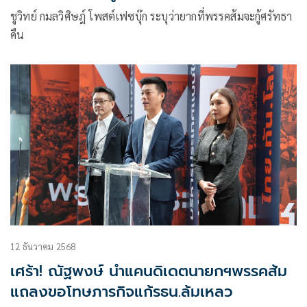
ชูวิทย์ กมลวิศิษฎ์ โพสต์เฟซบุ๊ก ระบุว่ายากที่พรรคส้มจะกู้ศรัทธา
คืน
12 ธันวาคม 2568
เศร้า! ณัฐพงษ์ นำแคนดิเดตนายกฯพรรคส้ม
แถลงขอโทษภารกิจแก้รธน.ล้มเหลว