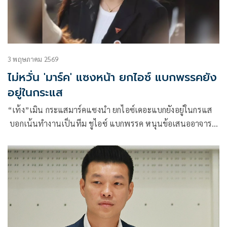
3 พฤษภาคม 2569
ไม่หวั่น 'มาร์ค' แซงหน้า ยกไอซ์ แบกพรรคยัง
อยู่ในกระแส
“เท้ง”เมิน กระแสมาร์คแซงนำ ยกไอซ์เดอะแบกยังอยู่ในกรแส
บอกเน้นทำงานเป็นทีม ชูไอซ์ แบกพรรค หนุนข้อเสนออาจารย์
ปริญญา ยกเลิกกักขังแทนค่าปรับ