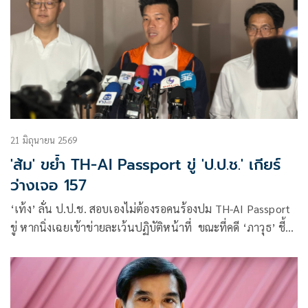
21 มิถุนายน 2569
'ส้ม' ขย้ำ TH-AI Passport ขู่ 'ป.ป.ช.' เกียร์
ว่างเจอ 157
‘เท้ง’ ลั่น ป.ป.ช. สอบเองไม่ต้องรอคนร้องปม TH-AI Passport
ขู่ หากนิ่งเฉยเข้าข่ายละเว้นปฏิบัติหน้าที่ ขณะที่คดี ‘ภาวุธ’ ชี้
ฝ่ายกฎหมายพรรค ปชน. จ่อฟ้องกลับ