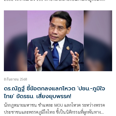
ปัจจุบันพรรคประชาชนจะต้องก้าวข้ามไปให้ได้ โดยเฉพาะเมื่อปี่
กลองการเลือกตั้งเริ่มดังขึ้น สอดคล้องกับสัญญาณการยุบสภาที่
เริ่มแรง
8 กันยายน 2568
ดร.ณัฏฐ์ ชี้ข้อตกลงแลกโหวต 'ปชน.-ภูมิใจ
ไทย' ขัดรธน. เสี่ยงยุบพรรค!
นักกฎหมายมหาชน ชำแหละ MOU แลกโหวต ระหว่างพรรค
ประชาชนและพรรคภูมิใจไทย ชี้เป็นนิติกรรมที่ผูกพันทาง