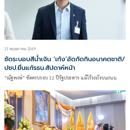
23 พฤษภาคม 2569
ซัดระบอบสีนํ้าเงิน ‘เท้ง’อัดกัดกินอนาคตชาติ/
ปชป.ยื่นแก้รธน.สัปดาห์หน้า
“ณัฐพงษ์” ซัดครบรอบ 12 ปีรัฐประหาร แม้ไร้รถถังบนถนน