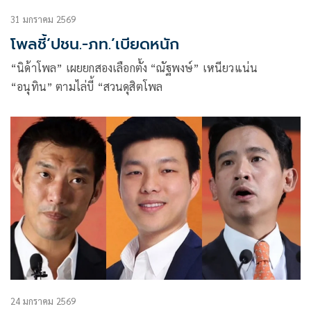
31 มกราคม 2569
โพลชี้‘ปชน.-ภท.’เบียดหนัก
“นิด้าโพล” เผยยกสองเลือกตั้ง “ณัฐพงษ์” เหนียวแน่น
“อนุทิน” ตามไล่บี้ “สวนดุสิตโพล
24 มกราคม 2569