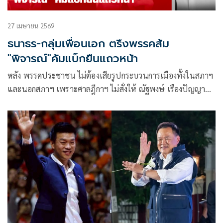
27 เมษายน 2569
ธนาธร-กลุ่มเพื่อนเอก ตรึงพรรคส้ม
"พิจารณ์"คัมแบ็กยืนแถวหน้า
หลัง พรรคประชาชน ไม่ต้องเสียรูปกระบวนการเมืองทั้งในสภาฯ
และนอกสภาฯ เพราะศาลฎีกาฯ ไม่สั่งให้ ณัฐพงษ์ เรืองปัญญา
วุฒิ หัวหน้าพรรคประชาชนและ สส.บัญชีรายชื่อ กับพวกรวม 9
คนต้องหยุดปฏิบัติหน้าที่ ในคดีอดีต 44 สส.ก้าวไกลลงชื่อแก้
มาตรา 112 ก็ทำให้ผลการประชุมใหญ่สามัญประจำปีของพรรค
ประชาชนตลอด 3 วันที่ผ่านมา ที่โรงแรมเมเปิล บางนา จึงไม่ได้
มีการปรับทัพกันมาก