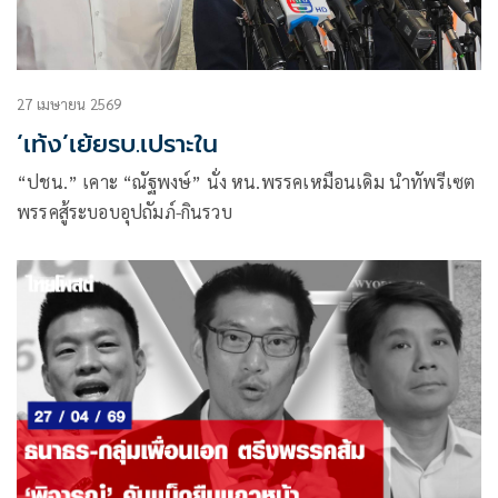
27 เมษายน 2569
‘เท้ง’เย้ยรบ.เปราะใน
“ปชน.” เคาะ “ณัฐพงษ์” นั่ง หน.พรรคเหมือนเดิม นำทัพรีเซต
พรรคสู้ระบอบอุปถัมภ์-กินรวบ