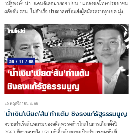
‘ณัฐพงษ์’ นำ ‘แคนดิเดตนายกฯ ปชน.’ แถลงขอโทษประชาชน
ผลักดัน รธน. ไม่สำเร็จ ประกาศพร้อมส่งผู้สมัครครบทุกเขต มุ่ง
มั่นให้พรรคเติบโตแข็งแกร่ง กำกับทิศทางรัฐบาลหน้า เพื่อเดิน
หน้าสู่การจัดทำรัฐธรรมนูญฉบับใหม่
26 พฤศจิกายน 2568
'น้ำเงิน'เบียด'ส้ม'ทำแต้ม ชิงธงแก้รัฐธรรมนูญ
ความสำเร็จล้นหลามของอดีตพรรคก้าวไกลในการเลือกตั้งปี
2562 ที่กวาดมาถึง 151 เก้าอี้ กลับกลายเป็นกำแพงสูงชันที่