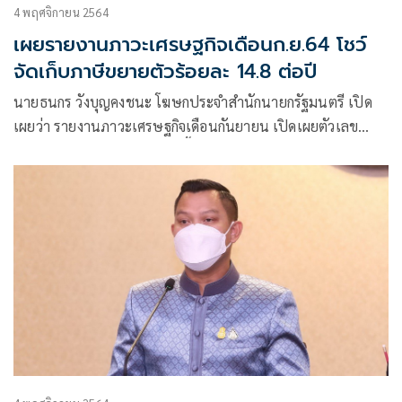
4 พฤศจิกายน 2564
เผยรายงานภาวะเศรษฐกิจเดือนก.ย.64 โชว์
จัดเก็บภาษีขยายตัวร้อยละ 14.8 ต่อปี
นายธนกร วังบุญคงชนะ โฆษกประจำสำนักนายกรัฐมนตรี เปิด
เผยว่า รายงานภาวะเศรษฐกิจเดือนกันยายน เปิดเผยตัวเลข
สะท้อนภาพเศรษฐกิจไทยที่ดีขึ้น อาทิ ด้านการท่องเที่ยว โดยใน
เดือน ก.ย. 64 มีนักท่องเที่ยวชาวต่างชาติเดินทางเข้าประเทศ