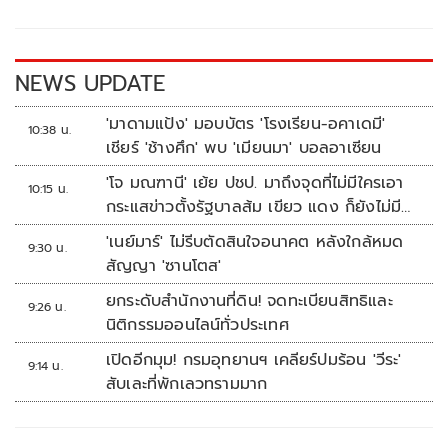
o
Li
o
n
k
k
NEWS UPDATE
'มาดามแป้ง' มอบบัตร 'โรงเรียน-อคาเดมี'
10:38 น.
เชียร์ 'ช้างศึก' พบ 'เมียนมา' บอลอาเซียน
'โจ มณฑานี' เย้ย ปชป. มาถึงจุดที่ไม่มีใครเอา
10:15 น.
กระแสข่าวตั้งรัฐบาลส้ม เขียว แดง ก็ยังไม่มีฟ้า
เลย
'เนย์มาร์' ไม่รีบตัดสินใจอนาคต หลังใกล้หมด
9:30 น.
สัญญา 'ซานโตส'
ยกระดับสำนักงานที่ดิน! จดทะเบียนสิทธิและ
9:26 น.
นิติกรรมออนไลน์ทั่วประเทศ
เปิดอีกมุม! กรมอุทยานฯ เคลียร์ปมร้อน 'วีระ'
9:14 น.
สับเละที่พักเลวทรามมาก