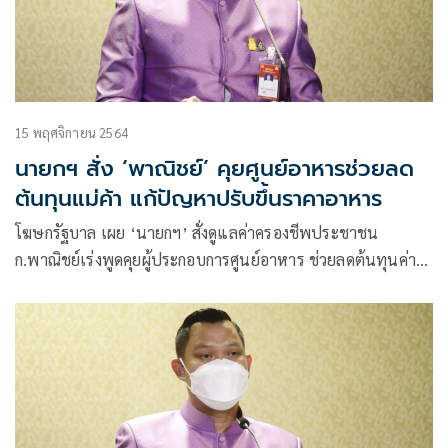
15 พฤศจิกายน 2564
นายกฯ สั่ง ‘พาณิชย์’ คุยศูนย์อาหารช่วยลด
ต้นทุนแม่ค้า แก้ปัญหาปรับขึ้นราคาอาหาร
โฆษกรัฐบาล เผย ‘นายกฯ’ สั่งดูแลค่าครองชีพประชาชน
ก.พาณิชย์เร่งพูดคุยผู้ประกอบการศูนย์อาหาร ช่วยลดต้นทุนค่า
ใช้จ่ายอาหารจานด่วน เพิ่มรายการอาหารทางเลือกใหม่ ๆ