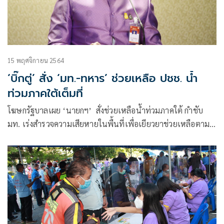
15 พฤศจิกายน 2564
‘บิ๊กตู่’ สั่ง ‘มท.-ทหาร’ ช่วยเหลือ ปชช. น้ำ
ท่วมภาคใต้เต็มที่
โฆษกรัฐบาลเผย ‘นายกฯ’ สั่งช่วยเหลือน้ำท่วมภาคใต้ กำชับ
มท. เร่งสำรวจความเสียหายในพื้นที่เพื่อเยียวยาช่วยเหลือตาม
ระเบียบกระทรวงการคลัง ฯ บรรเทาความเดือดร้อนประชาชน
โดยด่วน