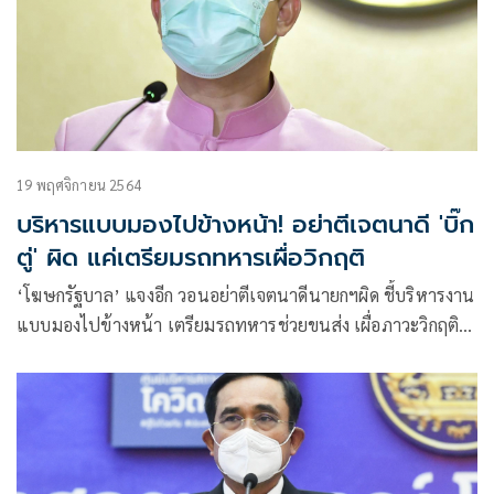
19 พฤศจิกายน 2564
บริหารแบบมองไปข้างหน้า! อย่าตีเจตนาดี 'บิ๊ก
ตู่' ผิด แค่เตรียมรถทหารเผื่อวิกฤติ
‘โฆษกรัฐบาล’ แจงอีก วอนอย่าตีเจตนาดีนายกฯผิด ชี้บริหารงาน
แบบมองไปข้างหน้า เตรียมรถทหารช่วยขนส่ง เผื่อภาวะวิกฤติ
ยันไม่ผิด พ.ร.บ.ขนส่งทางบก