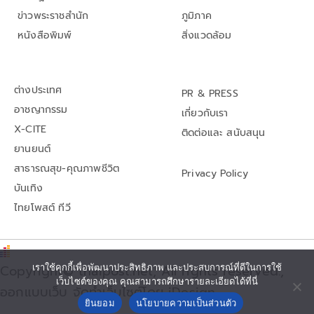
ข่าวพระราชสำนัก
ภูมิภาค
หนังสือพิมพ์
สิ่งแวดล้อม
ต่างประเทศ
PR & PRESS
อาชญากรรม
เกี่ยวกับเรา
X-CITE
ติดต่อและ สนับสนุน
ยานยนต์
สาธารณสุข-คุณภาพชีวิต
Privacy Policy
บันเทิง
ไทยโพสต์ ทีวี
Copyright© thaipost.net, All rights reserved.,
เราใช้คุกกี้เพื่อพัฒนาประสิทธิภาพ และประสบการณ์ที่ดีในการใช้
เว็บไซต์ของคุณ คุณสามารถศึกษารายละเอียดได้ที่นี่
ออกแบบเว็บ จัดทำเว็บไซต์โดย iDesign
ยินยอม
นโยบายความเป็นส่วนตัว