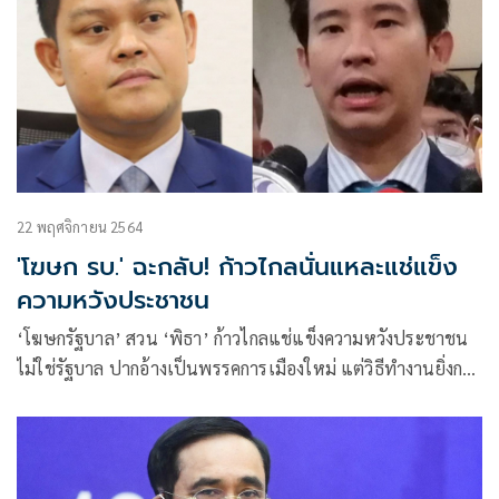
22 พฤศจิกายน 2564
'โฆษก รบ.' ฉะกลับ! ก้าวไกลนั่นแหละแช่แข็ง
ความหวังประชาชน
‘โฆษกรัฐบาล’ สวน ‘พิธา’ ก้าวไกลแช่แข็งความหวังประชาชน
ไม่ใช่รัฐบาล ปากอ้างเป็นพรรคการเมืองใหม่ แต่วิธีทำงานยิ่งกว่า
พรรคการเมืองเก่า ย้อนเคยได้ยินไหม เลิกใช้เด็กเป็นโล่ให้ตัวเอง
ได้แล้ว