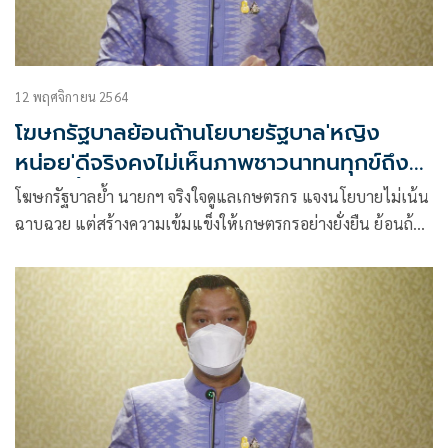
12 พฤศจิกายน 2564
โฆษกรัฐบาลย้อนถ้านโยบายรัฐบาล'หญิง
หน่อย'ดีจริงคงไม่เห็นภาพชาวนาทนทุกข์ถึง
ทุกวันนี้
โฆษกรัฐบาลย้ำ นายกฯ จริงใจดูแลเกษตรกร แจงนโยบายไม่เน้น
ฉาบฉวย แต่สร้างความเข้มแข็งให้เกษตรกรอย่างยั่งยืน ย้อนถ้า
นโยบายรัฐบาล “หญิงหน่อย” ดีจริง คงไม่เห็นภาพชาวนายังต้อง
ทนทุกข์จนถึงทุกวันนี้