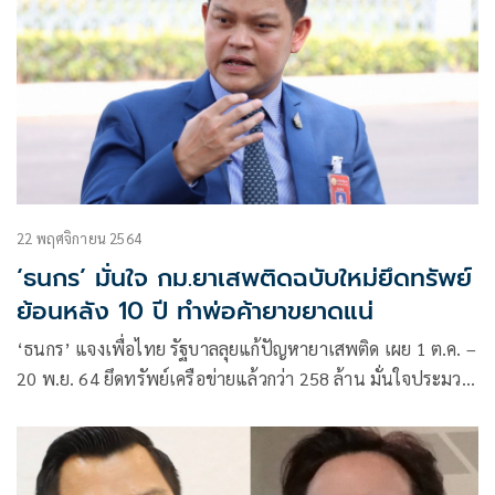
22 พฤศจิกายน 2564
‘ธนกร’ มั่นใจ กม.ยาเสพติดฉบับใหม่ยึดทรัพย์
ย้อนหลัง 10 ปี ทำพ่อค้ายาขยาดแน่
‘ธนกร’ แจงเพื่อไทย รัฐบาลลุยแก้ปัญหายาเสพติด เผย 1 ต.ค. –
20 พ.ย. 64 ยึดทรัพย์เครือข่ายแล้วกว่า 258 ล้าน มั่นใจประมวล
กฎหมายยาเสพติดฉบับใหม่ ทำคนไม่กล้าค้ายา