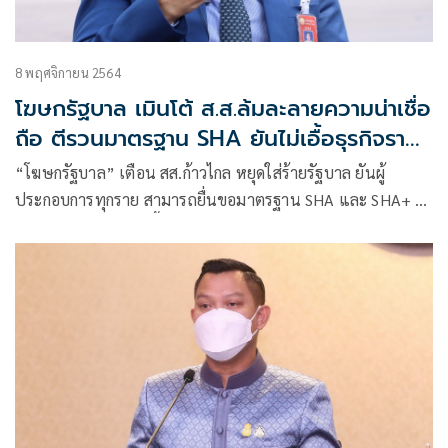
8 พฤศจิกายน 2564
โฆษกรัฐบาล เมินโต้ ส.ส.ล้มละลายความน่าเชื่อ
ถือ ตีรวนมาตรฐาน SHA ยันไม่เอื้อธุรกิจราย
ใหญ่
“โฆษกรัฐบาล” เตือน สส.ก้าวไกล หยุดใส่ร้ายรัฐบาล ยันผู้
ประกอบการทุกราย สามารถยื่นขอมาตรฐาน SHA และ SHA+ ได้
อย่างเท่าเทียมไม่ได้เอื้อรายใหญ่ ททท. จัดโต๊ะประสานงานผู้
ประกอบการสามารถวอล์คอินเข้าปรึกษาได้ทุกวันไม่มีช้า สร้าง
ความเชื่อมั่นนักท่องเที่ยวรองรับเปิดประเทศ