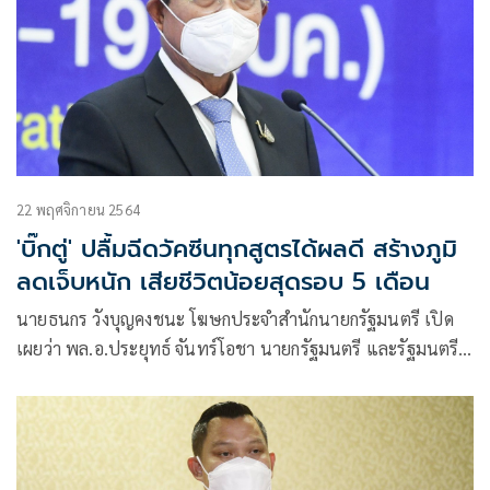
22 พฤศจิกายน 2564
'บิ๊กตู่' ปลื้มฉีดวัคซีนทุกสูตรได้ผลดี สร้างภูมิ
ลดเจ็บหนัก เสียชีวิตน้อยสุดรอบ 5 เดือน
นายธนกร วังบุญคงชนะ โฆษกประจำสำนักนายกรัฐมนตรี เปิด
เผยว่า พล.อ.ประยุทธ์ จันทร์โอชา นายกรัฐมนตรี และรัฐมนตรี
ว่าการกระทรวงกลาโหม พอใจภาพรวมแผนการบริหารจัดการ
และการฉีดวัคซีนโควิด-19 ไทย