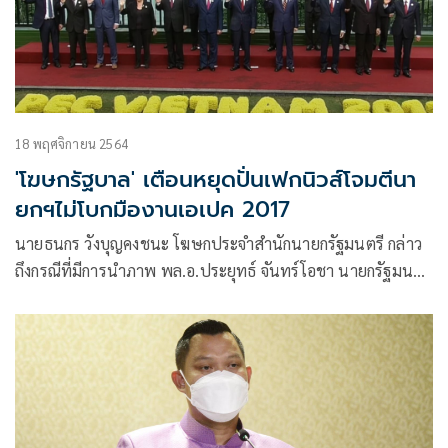
18 พฤศจิกายน 2564
'โฆษกรัฐบาล' เตือนหยุดปั่นเฟกนิวส์โจมตีนา
ยกฯไม่โบกมืองานเอเปค 2017
นายธนกร วังบุญคงชนะ โฆษกประจำสำนักนายกรัฐมนตรี กล่าว
ถึงกรณีที่มีการนำภาพ พล.อ.ประยุทธ์ จันทร์โอชา นายกรัฐมนตรี
และรัฐมนตรีว่าการกระทรวงกลาโหม ระหว่างการถ่ายภาพร่วม
กันของผู้นำประเทศต่างๆ