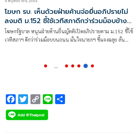
4 พฤศจิกายน 2564
โฆษก รบ. เห็นด้วยฝ่ายค้านจ่อยื่นอภิปรายไม่
ลงมติ ม.152 ชี้ใช้เวทีสภาดีกว่าร่วมม็อบข้าง
ถนน
โฆษกรัฐบาล หนุนฝ่ายค้านยื่นญัตติเปิดอภิปรายตาม ม.152 ชี้ใช้
เวทีสภาฯ ดีกว่าร่วมม็อบบนถนน มั่นใจนายกฯ ชี้แจงฉลุย ลั่น
รัฐบาลดำเนินการด้วยความรอบคอบ ระมัดระวัง ภายใต้งบ
ประมาณที่จำกัดอย่างดีที่สุด
...
F
T
C
Li
S
ac
wi
o
n
h
e
tt
p
e
ar
b
er
y
e