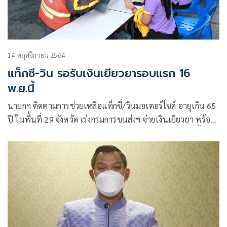
14 พฤศจิกายน 2564
แท็กซี-วิน รอรับเงินเยียวยารอบแรก 16
พ.ย.นี้
นายกฯ ติดตามการช่วยเหลือแท็กซี่/วินมอเตอร์ไซค์ อายุเกิน 65
ปี ในพื้นที่ 29 จังหวัด เร่งกรมการขนส่งฯ จ่ายเงินเยียวยา พร้อม
โอนรอบแรกหลังเอกสารผ่านการคัดกรอง 16 พฤศจิกายน นี้