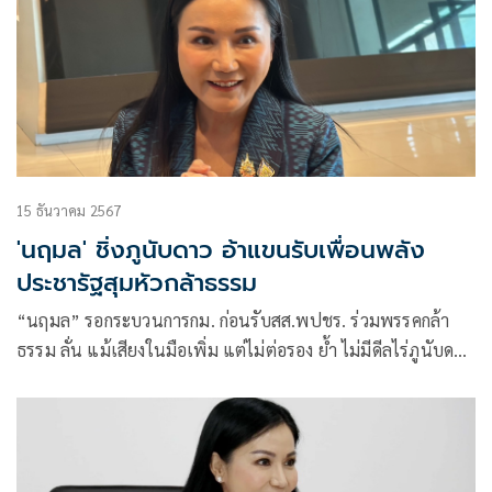
15 ธันวาคม 2567
'นฤมล' ชิ่งภูนับดาว อ้าแขนรับเพื่อนพลัง
ประชารัฐสุมหัวกล้าธรรม
“นฤมล” รอกระบวนการกม. ก่อนรับสส.พปชร. ร่วมพรรคกล้า
ธรรม ลั่น แม้เสียงในมือเพิ่ม แต่ไม่ต่อรอง ย้ำ ไม่มีดีลไร่ภูนับดาว
ปัดตอบปม ”ทักษิณ“ ติงพรรคร่วมเป็นอีแอบ แจง”อัครา” ลา
เหตุป่วยจริง