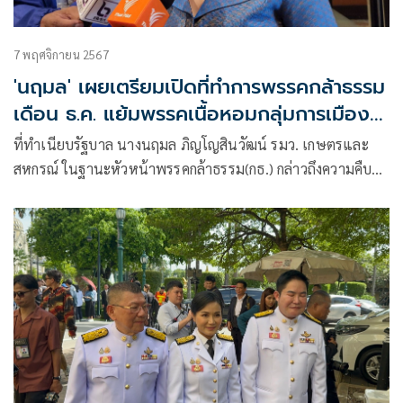
7 พฤศจิกายน 2567
'นฤมล' เผยเตรียมเปิดที่ทำการพรรคกล้าธรรม
เดือน ธ.ค. แย้มพรรคเนื้อหอมกลุ่มการเมือง
ทยอยซบ
ที่ทำเนียบรัฐบาล นางนฤมล ภิญโญสินวัฒน์ รมว. เกษตรและ
สหกรณ์ ในฐานะหัวหน้าพรรคกล้าธรรม(กธ.) กล่าวถึงความคืบ
หน้าการเปิดที่ทำการพรรคกธ.ที่อาคารปานศรี ถนนรัชดาภิเษก
ว่า ขณะนี้กำลังปรั