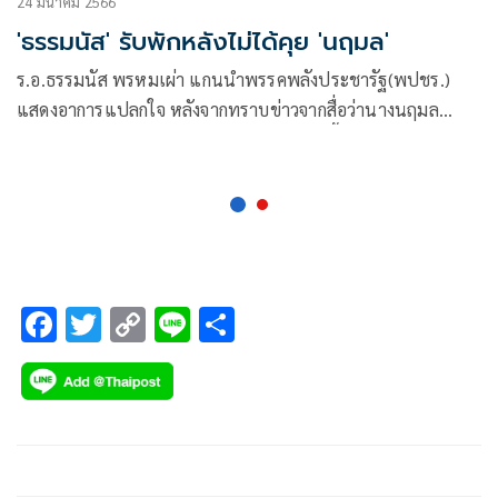
24 มีนาคม 2566
'ธรรมนัส' รับพักหลังไม่ได้คุย 'นฤมล'
ร.อ.ธรรมนัส พรหมเผ่า แกนนำพรรคพลังประชารัฐ(พปชร.)
แสดงอาการแปลกใจ หลังจากทราบข่าวจากสื่อว่านางนฤมล
ภิญโญสินวัฒน์ สละสิทธิไม่รับตำแหน่งปาร์ตี้ลิสต์ โดยผู้สื่อข่าว
ถามว่า การสละสิทธิของ
F
T
C
Li
S
ac
wi
o
n
h
e
tt
p
e
ar
b
er
y
e
o
Li