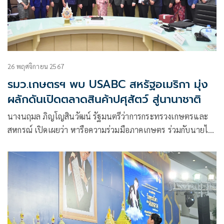
26 พฤศจิกายน 2567
รมว.เกษตรฯ พบ USABC สหรัฐอเมริกา มุ่ง
ผลักดันเปิดตลาดสินค้าปศุสัตว์ สู่นานาชาติ
นางนฤมล ภิญโญสินวัฒน์ รัฐมนตรีว่าการกระทรวงเกษตรและ
สหกรณ์ เปิดเผยว่า หารือความร่วมมือภาคเกษตร ร่วมกับนายไบ
รอัน แมคฟี