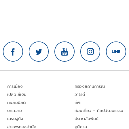
การเมือง
กรองสถานการณ์
เปลว สีเงิน
วาไรตี้
คอลัมนิสต์
กีฬา
บทความ
ท่องเที่ยว – ศิลปวัฒนธรรม
เศรษฐกิจ
ประชาสัมพันธ์
ข่าวพระราชสำนัก
ภูมิภาค