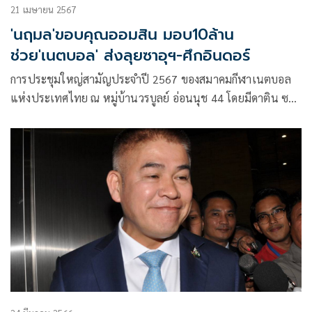
21 เมษายน 2567
'นฤมล'ขอบคุณออมสิน มอบ10ล้าน
ช่วย'เนตบอล' ส่งลุยซาอุฯ-ศึกอินดอร์
การประชุมใหญ่สามัญประจำปี 2567 ของสมาคมกีฬาเนตบอล
แห่งประเทศไทย​ ณ หมู่บ้านวร​บูลย์ อ่อนนุช 44 โดยมีดาติน ซรี
นฤมล​ ศิริวัฒน์​ นายกสมาคมฯ​ เป็นประธานการประชุมพร้อมกับ
คณะกรรมการบริหาร​ สโมสรสมาชิก​ และผู้แทนจากการกีฬาแห่ง
ประเทศไทยเข้าร่วมเป็นสักขีพยาน​