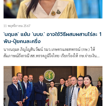
11 พฤศจิกายน 2567
'นฤมล' แย้ม 'นบข.' อาจใช้วิธีผสมผสานไร่ละ 1
พัน-ปุ๋ยคนละครึ่ง
นางนฤมล ภิญโญสินวัฒน์ รมว.เกษตรและสหกรณ์ (กษ.) ให้
สัมภาษณ์ถึงกรณี สส.พรรคภูมิใจไทย เรียกร้องให้ กษ.จ่ายเงิน
เยียวยาให้เกษตรกรไร่ละ 1 พันบาทกลับมา หลังจากที่รัฐบาลจะ
เปลี่ยนไปเป็นโครงการ