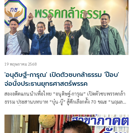
19 พฤษภาคม 2568
'อนุดิษฐ์-การุณ' เปิดตัวซบกล้าธรรม 'ป๊อบ'
จ่อนั่งประธานยุทธศาสตร์พรรค
สองอดีตแกนนำเพื่อไทย “อนุดิษฐ์-การุณ” เปิดตัวซบพรรคกล้า
ธรรม ประสานบทบาท “บุ๋น-บู๊” สู้ศึกเลือกตั้ง 70 ขณะ “นฤมล”
เตรียมตั้ง “ป๊อบ” นั่งประธานยุทธศาสตร์พรรค ด้าน “ไผ่ ลิกค์”
ซัดกลับ “ณัฐพงษ์” ปมงูเห่า บอกหางูในบ้านตัวเองก่อน อย่า
ร้อนตั