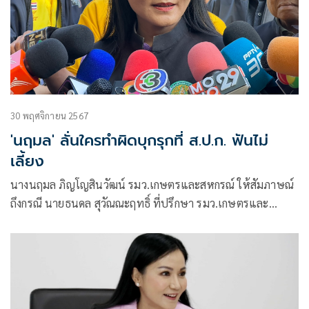
30 พฤศจิกายน 2567
'นฤมล' ลั่นใครทำผิดบุกรุกที่ ส.ป.ก. ฟันไม่
เลี้ยง
นางนฤมล ภิญโญสินวัฒน์ รมว.เกษตรและสหกรณ์ ให้สัมภาษณ์
ถึงกรณี นายธนดล สุวัณณะฤทธิ์ ที่ปรึกษา รมว.เกษตรและ
สหกรณ์ ออกมาเปิด