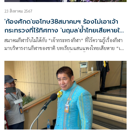
23 สิงหาคม 2567
'ก้องศักด'ขอโทษ38สมาคมฯ ร้องไม่เอาเจ้า
กระทรวงที่ไร้ทิศทาง 'นฤมล'ย้ำไทยเสียหายใน
โลกกีฬา
สมาคมกีฬารับไม่ได้กับ “เจ้ากระทรงกีฬา” ที่ไร้ความรู้เรื่องกีฬา
มาบริหารงานกีฬาของชาติ บทเรียนแสนแพงไทยเสียหาย “เด็ก
ของเราไม่ใช่ผักไม่ใช่ปลาจะมีเขี่ยทิ้งแบบนี้ไม่ได้” ขณะที่
“ดร.ก้องศักด” ผู้ว่าการ กกท.ยืดอกรับ “ขอโทษ” 38 สมาคมกีฬา
เป็นครั้งแรก หลังจากที่ไทยถูกยกเลิก “เอเชี่ยนอินดอร์เกมส์”
มาดามมล “นฤมล” อดีตปธ.กมธ.กีฬาวุฒิสภา และนายก
เนตบอล ย้ำการที่ไทยถูกถอดจัด “ประเทศไทยแพ้” ในสายตา
ชาวโลกแล้ว