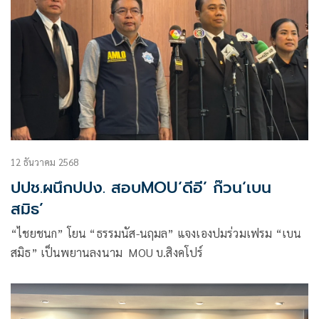
12 ธันวาคม 2568
ปปช.ผนึกปปง. สอบMOU‘ดีอี’ ก๊วน‘เบน
สมิธ’
“ไชยชนก” โยน “ธรรมนัส-นฤมล” แจงเองปมร่วมเฟรม “เบน
สมิธ” เป็นพยานลงนาม MOU บ.สิงคโปร์