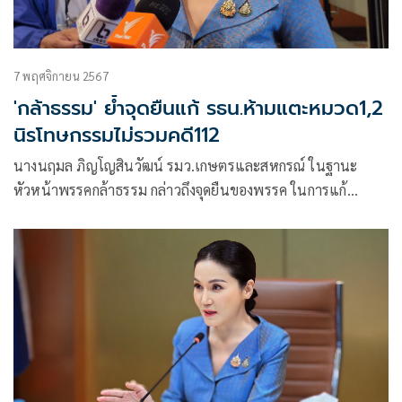
7 พฤศจิกายน 2567
'กล้าธรรม' ย้ำจุดยืนแก้ รธน.ห้ามแตะหมวด1,2
นิรโทษกรรมไม่รวมคดี112
นางนฤมล ภิญโญสินวัฒน์ รมว.เกษตรและสหกรณ์ ในฐานะ
หัวหน้าพรรคกล้าธรรม กล่าวถึงจุดยืนของพรรค ในการแก้
รัฐธรรมนูญ (รธน.) ว่า ได้มีการหารื