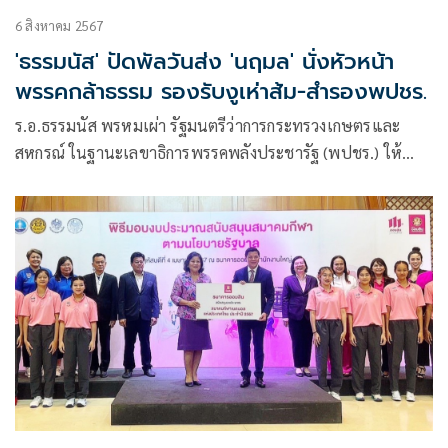
6 สิงหาคม 2567
'ธรรมนัส' ปัดพัลวันส่ง 'นฤมล' นั่งหัวหน้า
พรรคกล้าธรรม รองรับงูเห่าส้ม-สำรองพปชร.
ร.อ.ธรรมนัส พรหมเผ่า รัฐมนตรีว่าการกระทรวงเกษตรและ
สหกรณ์ ในฐานะเลขาธิการพรรคพลังประชารัฐ (พปชร.) ให้
สัมภาษณ์ถึงกรณี