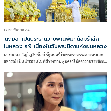
14 พฤศจิกายน 2567
'นฤมล' เป็นประธานวางพานพุ่มฯน้อมรำลึก
ในหลวง ร.9 เนื่องในวันพระบิดาแห่งฝนหลวง
นางนฤมล ภิญโญสินวัฒน์ รัฐมนตรีว่าการกระทรวงเกษตรและ
สหกรณ์ เป็นประธานในพิธีวางพานพุ่มดอกไม้สดถวายราชสักกา
ระ น้อมรำลึก