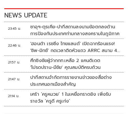
o
n
k
k
NEWS UPDATE
ซาอุฯ-ตุรเคีย-ปากีสถานลงนามข้อตกลงด้าน
23:45 น.
การป้องกันประเทศท่ามกลางสงครามในภูมิภาค
'ฮอนด้า เรซซิ่ง ไทยแลนด์' เปิดฉากร้อนแรง!
22:46 น.
'ชิพ-มิกซ์' กดเวลาติดหัวแถว ARRC สนาม 4
ที่มัลดาลิกา
ศึกชิงชัยผู้ว่ากกท.เหลือ 2 แคนดิเดต
21:57 น.
'โปรดปราน-มีชัย' คุณสมบัติครบถ้วน
ปากีสถานจำกัดการรายงานข่าวของสื่อต่าง
21:47 น.
ประเทศนอกเมืองสำคัญ
เศร้า ‘ครูหมวย’ 1 ในเหยื่อกราดยิง เพิ่งรับ
21:14 น.
รางวัล ‘ครูดี ครูเก่ง’