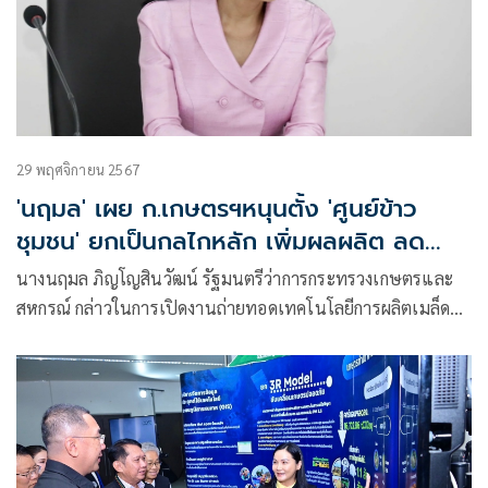
29 พฤศจิกายน 2567
'นฤมล' เผย ก.เกษตรฯหนุนตั้ง 'ศูนย์ข้าว
ชุมชน' ยกเป็นกลไกหลัก เพิ่มผลผลิต ลด
ต้นทุน
นางนฤมล ภิญโญสินวัฒน์ รัฐมนตรีว่าการกระทรวงเกษตรและ
สหกรณ์ กล่าวในการเปิดงานถ่ายทอดเทคโนโลยีการผลิตเมล็ด
พันธุ์ข้าว ภายใต้การเปลี่ยนแปลงสภาพภูมิอากาศ ภายใต้
โครงการ