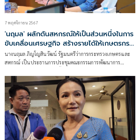
7 พฤศจิกายน 2567
'นฤมล' ผลักดันสหกรณ์ให้เป็นส่วนหนึ่งในการ
ขับเคลื่อนเศรษฐกิจ สร้างรายได้ให้เกษตรกร
อย่างยั่งยืน
นางนฤมล ภิญโญสินวัฒน์ รัฐมนตรีว่าการกระทรวงเกษตรและ
สหกรณ์ เป็นประธานการประชุมคณะกรรมการพัฒนาการ
สหกรณ์แห่งชาติ (คพช.) ครั้งที่ 4/