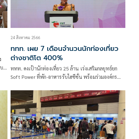
24 สิงหาคม 2566
ททท. เผย 7 เดือนจำนวนนักท่องเที่ยว
ต่างชาติโต 400%
ง
พบ
ททท. คงเป้านักท่องเที่ยว 25 ล้าน เร่งเสริมกลยุทธ์ยก
Soft Power ที่พัก-อาหารรับไฮซีซั่น พร้อมร่วมองค์กร
ธุรกิจ และ อินฟอร์มา ร่วมจัดงาน Food & Hospitality
Thailand 2023 งานแสดงสินค้ากลุ่มธุรกิจโรงแรม ร้าน
อาหาร คาเฟ่ บาร์ ร้านกาแฟ ค้าปลีก และธุรกิจบริการที่
ใหญ่ที่สุดของภูมิภาค คาดผู้สนใจเข้าร่วมงานกว่า 28,000
คน