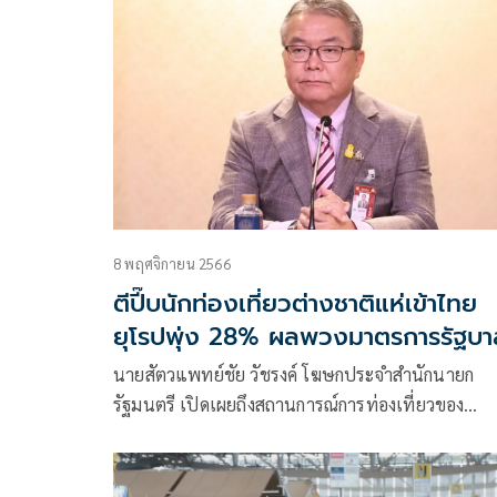
8 พฤศจิกายน 2566
ตีปี๊บนักท่องเที่ยวต่างชาติแห่เข้าไทย
ยุโรปพุ่ง 28% ผลพวงมาตรการรัฐบา
นายสัตวแพทย์ชัย วัชรงค์ โฆษกประจำสำนักนายก
รัฐมนตรี เปิดเผยถึงสถานการณ์การท่องเที่ยวของ
ประเทศไทย พบว่านักท่องเที่ยวชาวยุโรปขยายตัวเพิ่
ขึ้น คิดเป็นร้อยละ 28.75 หรือ 32,053 คน และนักท่อ
เที่ยวชาวรัสเซียขยับเพิ่มขึ้นมาเป็นอันดับที่ 3 ของนัก