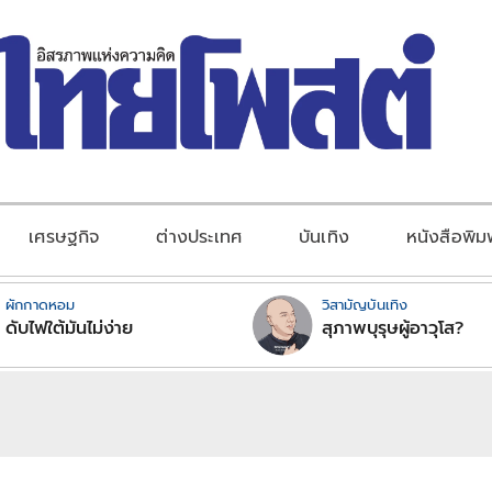
เศรษฐกิจ
ต่างประเทศ
บันเทิง
หนังสือพิม
ผักกาดหอม
วิสามัญบันเทิง
ดับไฟใต้มันไม่ง่าย
สุภาพบุรุษผู้อาวุโส?