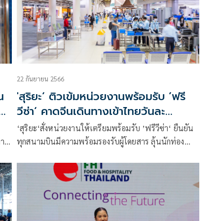
22 กันยายน 2566
น
'สุริยะ‘ ติวเข้มหน่วยงานพร้อมรับ ’ฟรี
ลข
วีซ่า‘ คาดจีนเดินทางเข้าไทยวันละ
18,656 คน
‘สุริยะ‘สั่งหน่วยงานให้เตรียมพร้อมรับ ’ฟรีวีซ่า‘ ยืนยัน
การ
ทุกสนามบินมีความพร้อมรองรับผู้โดยสาร ลุ้นนักท่อง
าน
เที่ยวจีนเข้าไทยวันละ 18,656 คน ด้าน ทอท. ประสาน
ตม.ช่องตรวจหนังสือเดินทาง 138 ช่อง ในชั่วโมงหนา
แน่น และเครื่องตรวจอัตโนมัติ 16 เครื่อง รองรับผู้
โดยสารได้ 7,140 คนต่อชั่วโมง