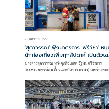
26 กันยายน 2566
'สุดาวรรณ' ฟุ้งมาตรการ 'ฟรีวีซ่า' หนุ
นักท่องเที่ยวเพิ่มทุกสัปดาห์ เปิดตัวเ
ล่าสุด 19.4 ล้านคน
นางสาวสุดาวรรณ หวังศุภกิจโกศล รัฐมนตรีว่าการ
กระทรวงการท่องเที่ยวและกีฬา (รมว.กก) เผยว่า จาก
ประเมินสถิติจำนวนนักท่องเที่ยวเบื้องต้นของสำนักง
ปลัดกระทรวงการท่องเที่ยวและกีฬา