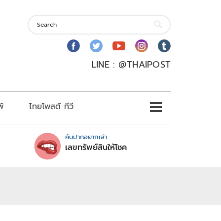
LINE : @THAIPOST
พ์
ไทยโพสต์ ทีวี
คันปากอยากเล่า
เลขทรัพย์สินให้โชค