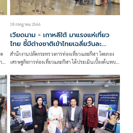
18 กรกฎาคม 2566
เวียดนาม - เกาหลีใต้ มาแรงแห่เที่ยว
ไทย ชี้มีต่างชาติเข้าไทยเฉลี่ยวันละ
80,353 คน
อด
สำนักงานปลัดกระทรวงการท่องเที่ยวและกีฬา โดยกอง
่าย
เศรษฐกิจการท่องเที่ยวและกีฬา ได้ประเมินเบื้องต้นพบ
ว่าสัปดาห์ที่ผ่านมา มีนักท่องเที่ยวต่างชาติเดินทางเข้ามา
เพิ่มขึ้นจากสัปดาห์ก่อนหน้าเล็กน้อย โดยเป็นผลจากการ
ขยายตัวของนักท่องเที่ยวกลุ่มเอเชียตะวันออก (โดย
เฉพาะนักท่องเที่ยวจีน เกาหลีใต้ และญี่ปุ่น)