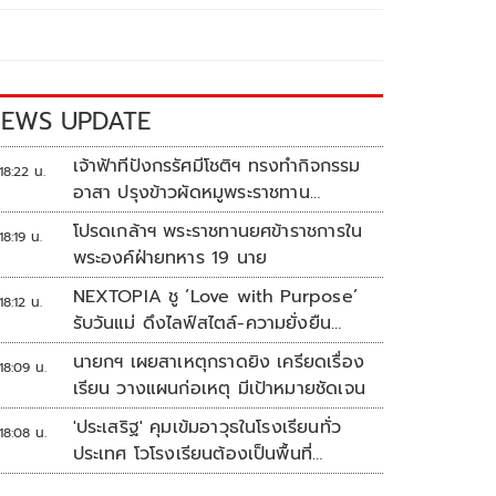
EWS UPDATE
เจ้าฟ้าทีปังกรรัศมีโชติฯ ทรงทำกิจกรรม
18:22 น.
อาสา ปรุงข้าวผัดหมูพระราชทาน
ประชาชน
โปรดเกล้าฯ พระราชทานยศข้าราชการใน
18:19 น.
พระองค์ฝ่ายทหาร 19 นาย
NEXTOPIA ชู ‘Love with Purpose’
18:12 น.
รับวันแม่ ดึงไลฟ์สไตล์-ความยั่งยืน
สร้างประสบการณ์ช้อปปิงมีความหมาย
นายกฯ เผยสาเหตุกราดยิง เครียดเรื่อง
18:09 น.
เรียน วางแผนก่อเหตุ มีเป้าหมายชัดเจน
'ประเสริฐ' คุมเข้มอาวุธในโรงเรียนทั่ว
18:08 น.
ประเทศ โวโรงเรียนต้องเป็นพื้นที่
ปลอดภัย