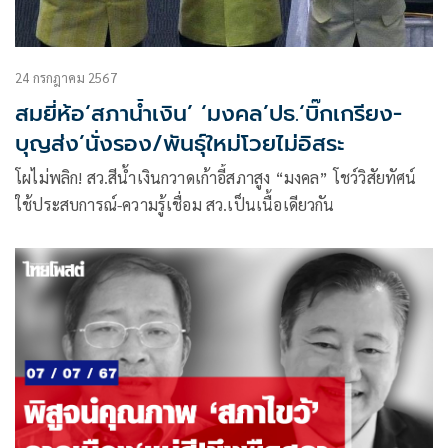
24 กรกฎาคม 2567
สมยี่ห้อ‘สภาน้ำเงิน’ ‘มงคล’ปธ.‘บิ๊กเกรียง-
บุญส่ง’นั่งรอง/พันธุ์ใหม่โวยไม่อิสระ
โผไม่พลิก! สว.สีน้ำเงินกวาดเก้าอี้สภาสูง “มงคล” โชว์วิสัยทัศน์
ใช้ประสบการณ์-ความรู้เชื่อม สว.เป็นเนื้อเดียวกัน