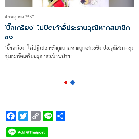
4 กรกฎาคม 2567
'บิ๊กเกรียง' ไม่ปัดเก้าอี้ประธานวุฒิหากสมาชิก
ชง
‘บิ๊กเกรียง’ ไม่ปฏิเสธ หลังถูกถามหากถูกเสนอชิง ปธ.วุฒิสภา- ลุง
ซุ่มสะพัดเตรียมผุด ‘สว.บ้านป่าฯ’
F
T
C
Li
S
ac
wi
o
n
h
e
tt
p
e
ar