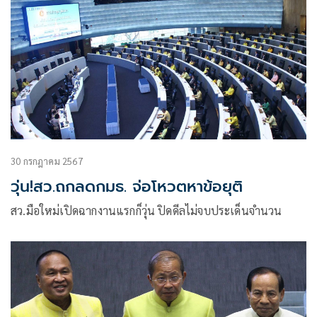
30 กรกฎาคม 2567
วุ่น!สว.ถกลดกมธ. จ่อโหวตหาข้อยุติ
สว.มือใหม่เปิดฉากงานแรกก็วุ่น ปิดดีลไม่จบประเด็นจำนวน