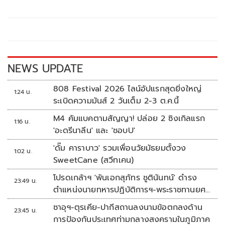
b
er
y
e
o
Li
o
n
k
k
NEWS UPDATE
808 Festival 2026 ไลน์อัปแรกสุดยิ่งใหญ่
1:24 น.
ระเบิดความมันส์ 2 วันเต็ม 2-3 ต.ค.นี้
M4 คัมแบคตามสัญญา! ปล่อย 2 ซิงเกิลแรก
1:16 น.
'อะดรีนาลีน' และ 'ชอบU'
'ดั๊ม คาราบาว' รวมเพื่อนวัยมัธยมตั้งวง
1:02 น.
SweetCane (สวีทเคน)
โปรดเกล้าฯ 'พันเอกสุภัทร ชูตินันทน์' ดำรง
23:49 น.
ตำแหน่งนายทหารปฏิบัติการฯ-พระราชทานยศ
'พลตรี'
ซาอุฯ-ตุรเคีย-ปากีสถานลงนามข้อตกลงด้าน
23:45 น.
การป้องกันประเทศท่ามกลางสงครามในภูมิภาค