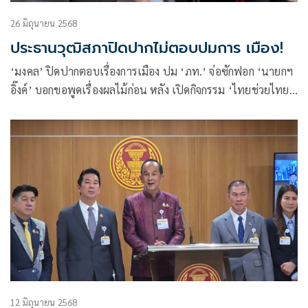
26 มิถุนายน 2568
ประธานวุฒิสภาปิดปากไม่ตอบปมการ เมือง!
‘มงคล’ ปิดปากตอบเรื่องการเมือง ปม ‘ภท.’ จ่อซักฟอก ‘นายกฯ
อิ๊งค์’ บอกขอพูดเรื่องผลไม้ก่อน หลัง เปิดกิจกรรม ‘ไทยช่วยไทย’
ขนทุเรียน-มังคุด เกือบ 3,000 กิโล มาขายข้าราชการสภาฯ
12 มิถุนายน 2568