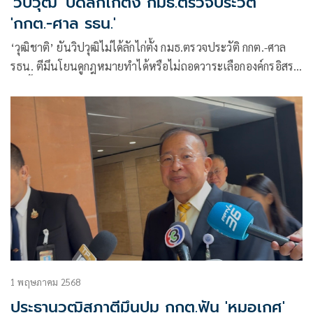
'วิปวุฒิ' ปัดลักไก่ตั้ง กมธ.ตรวจประวัติ​
'กกต.-ศาล รธน.'
‘วุฒิชาติ’ ยันวิปวุฒิไม่ได้ลักไก่ตั้ง กมธ.ตรวจประวัติ​ กกต.-ศาล
รธน. ตีมึนโยนดูกฎหมายทำได้หรือไม่ถอดวาระเลือกองค์กรอิสระ
แต่ชี้ รธน.ให้อำนาจเต็ม
1 พฤษภาคม 2568
ประธานวุฒิสภาตีมึนปม กกต.ฟัน 'หมอเกศ'