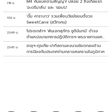
M4 คัมแบคตามสัญญา! ปล่อย 2 ซิงเกิลแรก
1:16 น.
'อะดรีนาลีน' และ 'ชอบU'
'ดั๊ม คาราบาว' รวมเพื่อนวัยมัธยมตั้งวง
1:02 น.
SweetCane (สวีทเคน)
โปรดเกล้าฯ 'พันเอกสุภัทร ชูตินันทน์' ดำรง
23:49 น.
ตำแหน่งนายทหารปฏิบัติการฯ-พระราชทานยศ
'พลตรี'
ซาอุฯ-ตุรเคีย-ปากีสถานลงนามข้อตกลงด้าน
23:45 น.
การป้องกันประเทศท่ามกลางสงครามในภูมิภาค