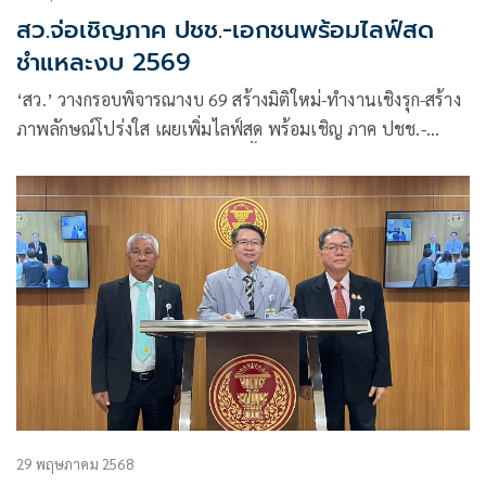
สว.จ่อเชิญภาค ปชช.-เอกชนพร้อมไลฟ์สด
ชำแหละงบ 2569
‘สว.’ วางกรอบพิจารณางบ 69 สร้างมิติใหม่-ทำงานเชิงรุก-สร้าง
ภาพลักษณ์โปร่งใส เผยเพิ่มไลฟ์สด พร้อมเชิญ ภาค ปชช.-
เอกชน ร่วมให้ความเห็น 25 ก.ค.นี้ ด้าน ‘อลงกต’ ย้ำ แม้ไม่มี
เอกสิทธิ์ แต่ทุกคนยอมเสี่ยง
29 พฤษภาคม 2568