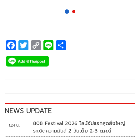
F
T
C
Li
S
ac
wi
o
n
h
e
tt
p
e
ar
b
er
y
e
o
Li
o
n
k
k
NEWS UPDATE
808 Festival 2026 ไลน์อัปแรกสุดยิ่งใหญ่
1:24 น.
ระเบิดความมันส์ 2 วันเต็ม 2-3 ต.ค.นี้