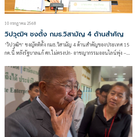
10 กรกฎาคม 2568
วิปวุฒิฯ ชงตั้ง กมธ.วิสามัญ 4 ด้านสำคัญ
‘วิปวุฒิฯ’ ชงญัตติตั้ง กมธ.วิสามัญ 4 ด้านสำคัญของประเทศ 15
กค.นี้ หลังรัฐบาลแก้ ศก.ไม่ตรงปก- อาชญากรรมออนไลน์พุ่ง –
ปัญหาชายแดน 3 ปท. และภัยน้ำท่วม-แผ่นดินไหว