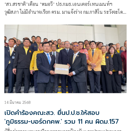
ครม. มาชี้แจง
‘สว.สรชาติ’เตือน ‘หมอวี’ ปธ.กมธ.เอนเตอร์เทนเมนท์ฯ
วุฒิสภา ไม่มีอำนาจเรียก ครม. มาแจ้งร่าง กม.กาสิโน ระวังจะโดน
เรื่องการก้าวก่ายงานบริหารคนแรก คนที่สองคือ ‘ปธ.วุฒิฯ’ ฐาน
ส่งไปเป็นประธานกรรมาธิการฯ แนะกลับไปอ่านข้อบังคับ
วุฒิสภาข้อ 38 ให้ดี
14 มีนาคม 2568
เปิดคำร้องคณะสว. ยื่นป.ป.ช.ให้สอบ
'ภูมิธรรม-บอร์ดกคพ.' รวม 11 คน ผิดม.157