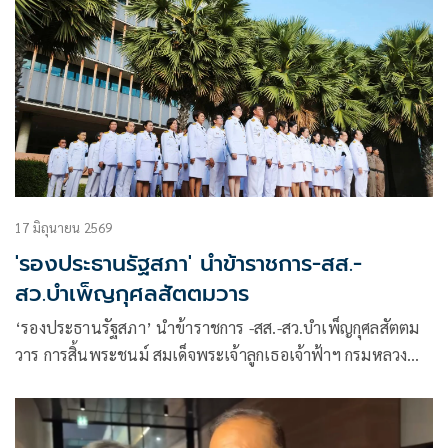
17 มิถุนายน 2569
'รองประธานรัฐสภา' นำข้าราชการ-สส.-
สว.บำเพ็ญกุศลสัตตมวาร
‘รองประธานรัฐสภา’ นำข้าราชการ -สส.-สว.บำเพ็ญกุศลสัตตม
วาร การสิ้นพระชนม์ สมเด็จพระเจ้าลูกเธอเจ้าฟ้าฯ กรมหลวง
ราชสาริณีสิริพัชร มหาวัชรราชธิดา