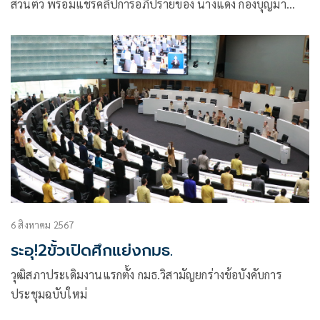
ส่วนตัว พร้อมแชร์คลิปการอภิปรายของ นางแดง กองบุญมา
สว.กลุ่มผู้ประกอบกิจการอื่น ว่า
6 สิงหาคม 2567
ระอุ!2ขั้วเปิดศึกแย่งกมธ.
วุฒิสภาประเดิมงานแรกตั้ง กมธ.วิสามัญยกร่างข้อบังคับการ
ประชุมฉบับใหม่