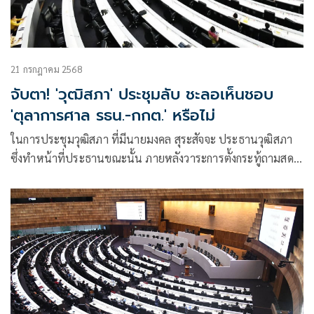
21 กรกฎาคม 2568
จับตา! 'วุฒิสภา' ประชุมลับ ชะลอเห็นชอบ
'ตุลาการศาล รธน.-กกต.' หรือไม่
ในการประชุมวุฒิสภา ที่มีนายมงคล สุระสัจจะ ประธานวุฒิสภา
ซึ่งทำหน้าที่ประธานขณะนั้น ภายหลังวาระการตั้งกระทู้ถามสด
ด้วยวาจา