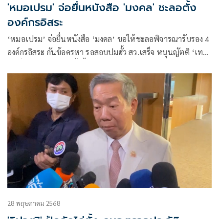
'หมอเปรม' จ่อยื่นหนังสือ 'มงคล' ชะลอตั้ง
องค์กรอิสระ
‘หมอเปรม’ จ่อยื่นหนังสือ ‘มงคล’ ขอให้ชะลอพิจารณารับรอง 4
องค์กรอิสระ กันข้อครหา รอสอบปมฮั้ว สว.เสร็จ หนุนญัตติ ‘เทว
ฤทธิ์’ เอาญัตติชะลอตั้งขึ้นมาถกก่อน
28 พฤษภาคม 2568