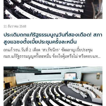
11 ธันวาคม 2568
ประเดิมถกแก้รัฐธรรมนูญวันที่สองเดือด! สภา
สูงแฉชงตั้งเบี้ยประชุมครั้งละหมื่น
ถกแก้ รธน.วันที่ 2 เดือด ‘สว.รัชนีกร’ ซัดผลาญเบี้ยประชุม
กมธ.แก้รัฐธรรมนูญครั้งละหมื่น ข้องใจคุ้มหรือไม่ หรือตอบแทน
พวกกันเอง ด้าน ‘ณัฐวุฒิ’ ยันไม่เป็นความจริง ฉะทำไมอภิปราย
ไม่ตรงที่สงวนไว้