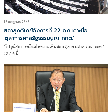
17 กรกฎาคม 2568
สภาสูงดีเดย์อังคารที่ 22 ก.ค.เคาะชื่อ
'ตุลาการศาลรัฐธรรมนูญ-กกต.'
‘วิปวุฒิสภา’ เตรียมให้ความเห็นชอบ ตุลาการศาล รธน.-กกต.’
22 ก.ค.นี้