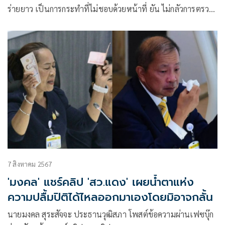
ร่ายยาว เป็นการกระทำที่ไม่ชอบด้วยหน้าที่ ยัน ไม่กลัวการตรวจ
สอบ บอกขอเอกสาร-ให้ถ้อยคำก็ไป สุดท้าย ผู้ไม่มีอำนาจพยายาม
เข้ามาแทรกแซง ย้ำต้องดำเนินคดี ไม่ทราบ หลังบ้านล็อบบี้
คกก.พิเศษหรือไม่
7 สิงหาคม 2567
'มงคล' แชร์คลิป 'สว.แดง' เผยน้ำตาแห่ง
ความปลื้มปิติได้ไหลออกมาเองโดยมิอาจกลั้น
นายมงคล สุระสัจจะ ประธานวุฒิสภา โพสต์ข้อความผ่านเฟซบุ๊ก