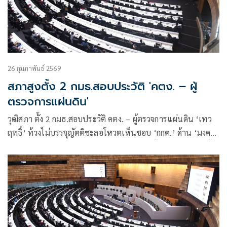
26 กุมภาพันธ์ 2569
สภาสูงตั้ง 2 กมธ.สอบประวัติ 'คตง. – ผู้
ตรวจการแผ่นดิน'
วุฒิสภา ตั้ง 2 กมธ.สอบประวัติ คตง. – ผู้ตรวจการแผ่นดิน ‘เทว
ฤทธิ์’ ท้วงไม่บรรจุญัตติชะลอโหวตเห็นชอบ ‘กกต.’ ด้าน ‘มงคล’
ยันการประชุมวิสามัญ ทำได้เฉพาะเรื่องแต่งตั้ง-เห็นชอบเท่านั้น