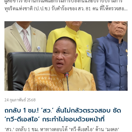
ผู้สื่อข่าวรายงานกรณีคณะกรรมการป้องกันและปราบปรามการ
ทุจริตแห่งชาติ (ป.ป.ช.) รับคำร้องของ สว. 81 คน ที่ให้ตรวจสอบ
พ.ต.อ.ทวี สอดส่อง รมว.ยุติธรรม และ พ.ต.ต.ยุทธนา แพรดำ
อธิบดีกรมสอบสวนคดีพิเศษ (ดีเอสไอ) ปฏิบัติหน้าที่มิชอบโดย
กฎหมาย กรณีรับคดีฮั้ว สว.
24 กุมภาพันธ์ 2568
ถกลับ 1 ชม.! ‘สว.’ ลั่นไม่กลัวตรวจสอบ ซัด
‘ทวี-ดีเอสไอ’ กระทำไม่ชอบด้วยหน้าที่
‘สว.’ ถกลับ 1 ชม. หาทางตอบโต้ ‘ทวี-ดีเอสไอ’ ด้าน ‘มงคล’