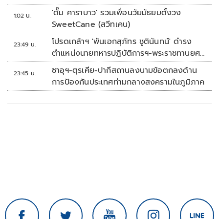
'ดั๊ม คาราบาว' รวมเพื่อนวัยมัธยมตั้งวง
1:02 น.
SweetCane (สวีทเคน)
โปรดเกล้าฯ 'พันเอกสุภัทร ชูตินันทน์' ดำรง
23:49 น.
ตำแหน่งนายทหารปฏิบัติการฯ-พระราชทานยศ
'พลตรี'
ซาอุฯ-ตุรเคีย-ปากีสถานลงนามข้อตกลงด้าน
23:45 น.
การป้องกันประเทศท่ามกลางสงครามในภูมิภาค