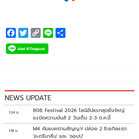
F
T
C
Li
S
ac
wi
o
n
h
e
tt
p
e
ar
b
er
y
e
o
Li
o
n
k
k
NEWS UPDATE
808 Festival 2026 ไลน์อัปแรกสุดยิ่งใหญ่
1:24 น.
ระเบิดความมันส์ 2 วันเต็ม 2-3 ต.ค.นี้
M4 คัมแบคตามสัญญา! ปล่อย 2 ซิงเกิลแรก
1:16 น.
'อะดรีนาลีน' และ 'ชอบU'