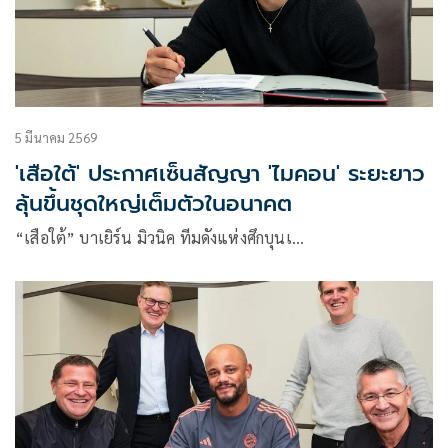
5 มีนาคม 2569
'เสือใต้' ประกาศเซ็นสัญญา 'ไมคอน' ระยะยาว
ลุ้นขึ้นชุดใหญ่เต็มตัวในอนาคต
“เสือใต้” บาเยิร์น มิวนิค ทีมดังแห่งศึกบุนเ…