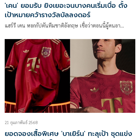
'เคน' ยอมรับ ยิงเยอะจนบางคนเริ่มเบื่อ ตั้ง
เป้าหมายคว้ารางวัลบัลลงดอร์
แฮร์รี เคน หอกกัปตันทีมชาติอังกฤษ เชื่อว่าตอนนี้ผู้คนอา…
21 กุมภาพันธ์ 2568
ยอดจองเสื้อพิเศษ 'บาเยิร์น' ทะลุเป้า ชุดแข่ง