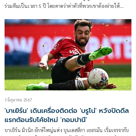
ร่วมทีมเป็นเวลา 5 ปี โดยคาดว่าค่าตัวที่พวกเขาต้องจ่ายให้
คริสตัล พาเลซ อาจสูงถึง 50 ล้านปอนด์ เลยทีเดียว
3 มิถุนายน 2567
'บาเยิร์น' เดินเครื่องติดต่อ 'บรูโน่' หวังปิดดีล
แรกต้อนรับโค้ชใหม่ 'กอมปานี'
บาเยิร์น มิวนิก ยักษ์ใหญ่แห่ง บุนเดสลีกา เยอรมัน เริ่มเจรจากับ