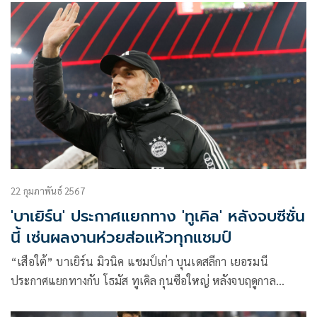
ประตูที่ 31 ของเขาในลีก
22 กุมภาพันธ์ 2567
'บาเยิร์น' ประกาศแยกทาง 'ทูเคิล' หลังจบซีซั่น
นี้ เซ่นผลงานห่วยส่อแห้วทุกแชมป์
“เสือใต้” บาเยิร์น มิวนิค แชมป์เก่า บุนเดสลีกา เยอรมนี
ประกาศแยกทางกับ โธมัส ทูเคิล กุนซือใหญ่ หลังจบฤดูกาล
2023/24 จากผลงานสุดย่ำแย่ จ่อชวดแชมป์ลีกสูงสุดเมืองเบียร์