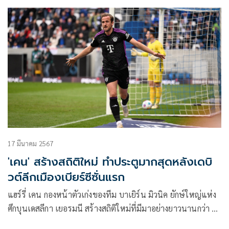
17 มีนาคม 2567
'เคน' สร้างสถิติใหม่ ทำประตูมากสุดหลังเดบิ
วต์ลีกเมืองเบียร์ซีซั่นแรก
แฮร์รี่ เคน กองหน้าตัวเก่งของทีม บาเยิร์น มิวนิค ยักษ์ใหญ่แห่ง
ศึกบุนเดสลีกา เยอรมนี สร้างสถิติใหม่ที่มีมาอย่างยาวนานกว่า 60
ปี หลังทำ 1 ประตูพา “เสือใต้” ถล่ม ดาร์มสตัดส์ 5-2 กลายเป็น