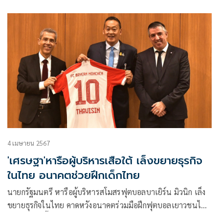
“เสือใต้” บาเยิร์น มิวนิค จากเยอรมนี เปิดอลิอันซ์ อารีน่า
ต้อนรับการมาเยือนของ “ราชันชุดขาว” รีล มาดริด จากสเปน
4 เมษายน 2567
'เศรษฐา'หารือผู้บริหารเสือใต้ เล็งขยายธุรกิจ
ในไทย อนาคตช่วยฝึกเด็กไทย
นายกรัฐมนตรี หารือผู้บริหารสโมสรฟุตบอลบาเยิร์น มิวนิก เล็ง
ขยายธุรกิจในไทย คาดหวังอนาคตร่วมมือฝึกฟุตบอลเยาวชนไทย
พร้อมมอบเสื้อแข่งเบอร์ 10 Thavisin ให้นายกฯเป็นที่ระลึก