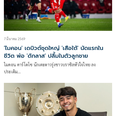
7 มีนาคม 2569
'ไมคอน' เดบิวต์ชุดใหญ่ 'เสือใต้' นัดแรกใน
ชีวิต พ่อ 'ดักลาส' ปลื้มในตัวลูกชาย
ไมคอน คาร์โดโซ นักเตะดาวรุ่งชาวบราซิลหัวใจไทย ลง
ประเดิม…