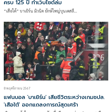
ครบ 125 ปี ทำเว็บไซต์ล่ม
“เสือใต้” บาเยิร์น มิวนิค ยักษ์ใหญ่บุนเดสลี…
8 พฤศจิกายน 2567
แฟนบอล 'บาเยิร์น' เสียชีวิตระหว่างเกมชปล.
'เสือใต้' ออกแถลงการณ์สุดเศร้า