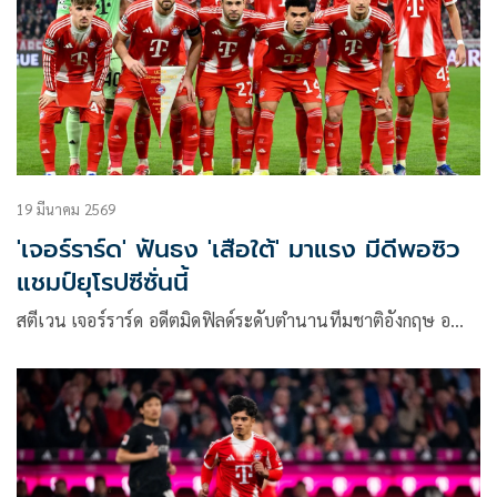
19 มีนาคม 2569
'เจอร์ราร์ด' ฟันธง 'เสือใต้' มาแรง มีดีพอซิว
แชมป์ยุโรปซีซั่นนี้
สตีเวน เจอร์ราร์ด อดีตมิดฟิลด์ระดับตำนานทีมชาติอังกฤษ อ…