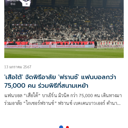
13 มกราคม 2567
'เสือใต้' จัดพิธีอาลัย 'ฟรานซ์' แฟนบอลกว่า
75,000 คน ร่วมพิธีที่สนามเหย้า
แฟนบอล “เสือใต้” บาเยิร์น มิวนิค กว่า 75,000 คน เดินทางมา
ร่วมอาลัย “ไกเซอร์ฟรานซ์” ฟรานซ์ เบคเคนบาวเออร์ ตำนาน
ของสโมสร และทีมชาติเยอรมี ในเกมกับ ฮอฟเฟนไฮม์ เมื่อค่ำคืน
ที่ผ่านมา โดยทีมเปิดบ้านไล่ถล่มคู่แข่ง 3-0