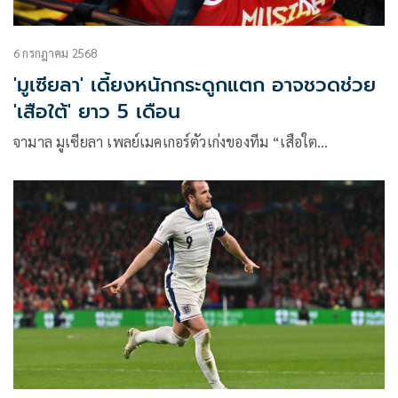
6 กรกฎาคม 2568
'มูเซียลา' เดี้ยงหนักกระดูกแตก อาจชวดช่วย
'เสือใต้' ยาว 5 เดือน
จามาล มูเซียลา เพลย์เมคเกอร์ตัวเก่งของทีม “เสือใต…