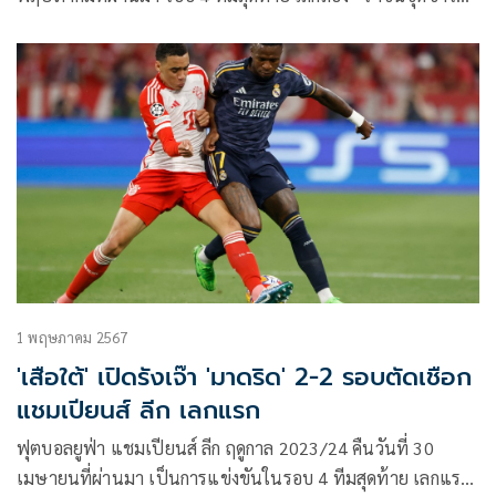
รีล มาดริด จากสเปน เปิดรังซานติอาโก เบอร์นาเบว ต้อนรับการ
มาเยือนของ “เสือใต้” บาเยิร์น มิวนิค โดยเลกแรก เสมอกันมา
2-2
1 พฤษภาคม 2567
'เสือใต้' เปิดรังเจ๊า 'มาดริด' 2-2 รอบตัดเชือก
แชมเปียนส์ ลีก เลกแรก
ฟุตบอลยูฟ่า แชมเปียนส์ ลีก ฤดูกาล 2023/24 คืนวันที่ 30
เมษายนที่ผ่านมา เป็นการแข่งขันในรอบ 4 ทีมสุดท้าย เลกแรก