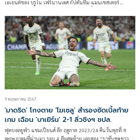
เอเยนต์ของ บรูโน เฟร์นานเดส กัปตันทีม แมนเชสเตอร์
ยูไนเต็ด เกี่ยวกับการย้ายทีมตลาดซัมเมอร์นี้
9 พฤษภาคม 2567
'มาดริด' โกงตาย 'โฆเซลู' สำรองซัดเบิ้ลท้าย
เกม เฉือน 'บาเยิร์น' 2-1 ลิ่วชิงฯ ชปล.
ฟุตบอลยูฟ่า แชมเปียนส์ ลีก ฤดูกาล 2023/24 คืนวันพุธที่ 8
พฤษภาคมที่ผ่านมา รอบ 4 ทีมสุดท้าย เลกสอง “ราชันชุดขาว”