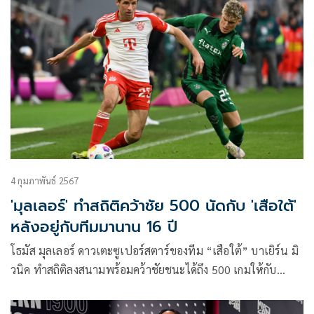
ในรอบ 12 ปี
4 กุมภาพันธ์ 2567
'มุลเลอร์' ทำสถิติคว้าชัย 500 นัดกับ 'เสือใต้'
หลังอยู่กับทีมมานาน 16 ปี
โธมัส มุลเลอร์ ดาวเตะซูเปอร์สตาร์ของทีม “เสือใต้” บาเยิร์น มิ
วนิค ทำสถิติลงสนามพร้อมคว้าชัยชนะได้ถึง 500 เกมให้กับ
สโมสร หลังจบเกมที่เอาชนะ โบรุสเซีย มึนเช่นกลัดบัค เมื่อวัน
เสาร์ที่ผ่านมา