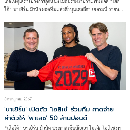
เกิดเหตุเศร้าในวงการลูกหนัง เมื่อมีรายงานว่าแฟนบอล “เสือ
ใต้” บาเยิร์น มิวนิก ยอดทีมแห่งศึกบุนเดสลีกา เยอรมนี รายหนึ่ง
เสียชีวิตหลังเกิดเหตุฉุกเฉินบนอัฒจันทร์ ระหว่างศึกยูฟ่า แชม
เปียนส์ ลีก ที่ทีมเปิดบ้านเอาชนะ เบนฟิกา 1-0
8 กรกฎาคม 2567
'บาเยิร์น' เปิดตัว 'โอลิเซ่' ร่วมทีม คาดจ่าย
ค่าตัวให้ 'พาเลซ' 50 ล้านปอนด์
“เสือใต้” บาเยิร์น มิวนิค ประกาศเซ็นสัญญา ไมเคิล โอลิเซ มา