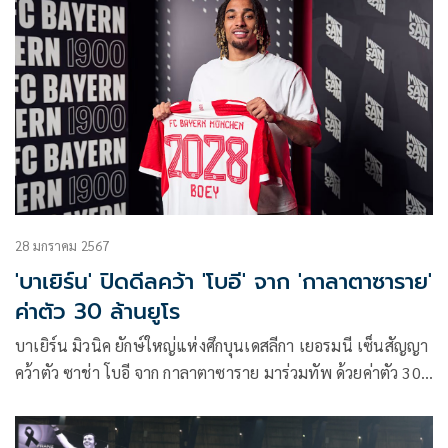
28 มกราคม 2567
'บาเยิร์น' ปิดดีลคว้า 'โบอี' จาก 'กาลาตาซาราย'
ค่าตัว 30 ล้านยูโร
บาเยิร์น มิวนิค ยักษ์ใหญ่แห่งศึกบุนเดสลีกา เยอรมนี เซ็นสัญญา
คว้าตัว ซาช่า โบอี จาก กาลาตาซาราย มาร่วมทัพ ด้วยค่าตัว 30
ล้านยูโร พ่วงด้วยแอดออนอีก 5 ล้านยูโร โดยมีการเปิดตัวอย่าง
เป็นทางการเมื่อวันที่ 28 มกราคมที่ผ่านมา