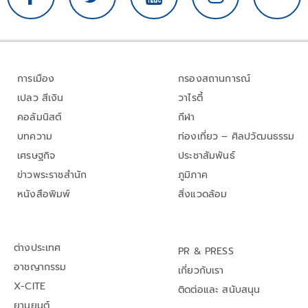
การเมือง
กรองสถานการณ์
เปลว สีเงิน
วาไรตี้
คอลัมนิสต์
กีฬา
บทความ
ท่องเที่ยว – ศิลปวัฒนธรรม
เศรษฐกิจ
ประชาสัมพันธ์
ข่าวพระราชสำนัก
ภูมิภาค
หนังสือพิมพ์
สิ่งแวดล้อม
ต่างประเทศ
PR & PRESS
อาชญากรรม
เกี่ยวกับเรา
X-CITE
ติดต่อและ สนับสนุน
ยานยนต์