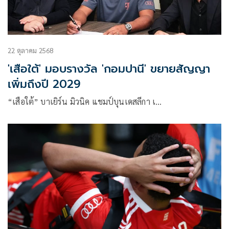
22 ตุลาคม 2568
'เสือใต้' มอบรางวัล 'กอมปานี' ขยายสัญญา
เพิ่มถึงปี 2029
“เสือใต้” บาเยิร์น มิวนิค แชมป์บุนเดสลีกา เ…