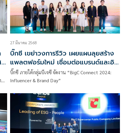
27 มีนาคม 2568
บิ๊กซี เขย่าวงการรีวิว เผยแผนลุยสร้าง
ศส
แพลตฟอร์มใหม่ เชื่อมต่อแบรนด์และอิน
%
ฟลูเอนเซอร์ หวังยกระดับคอนเทนต์ครี
บิ๊กซี ภายใต้กลุ่มบีเจซี จัดงาน “BigC Connect 2024:
เอเตอร์ สู่ครีเอเตอร์คอมเมิร์ซ
ทย
Influencer & Brand Day”