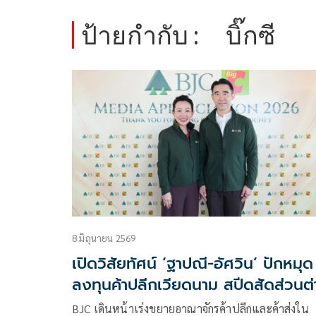
ป้ายกำกับ :
บิ๊กซี
8 มิถุนายน 2569
เปิดวิสัยทัศน์ ‘ฐาปณี-อัศวิน’ ปักหมุด
ลงทุนค้าปลีกเวียดนาม สปีดสัดส่วนต่
ประเทศเพิ่มเป็น 30%
BJC เดินหน้าเร่งขยายอาณาจักรค้าปลีกและค้าส่งใน