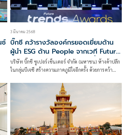
3 มีนาคม 2568
ซ์
บิ๊กซี คว้ารางวัลองค์กรยอดเยี่ยมด้าน
ผู้นำ ESG ด้าน People จากเวที Future
Trends Awards 2025 ตอกย้ำความ
บริษัท บิ๊กซี ซูเปอร์เซ็นเตอร์ จำกัด (มหาชน) ห้างค้าปลีก
เป็นองค์กรต้นแบบด้านการบริหาร
ในกลุ่มบีเจซี สร้างความภาคภูมิใจอีกครั้ง ด้วยการคว้า
บุคลากรเพื่อความยั่งยืน
รางวัล “องค์กรยอดเยี่ยมด้านผู้นำ ESG ด้าน People”