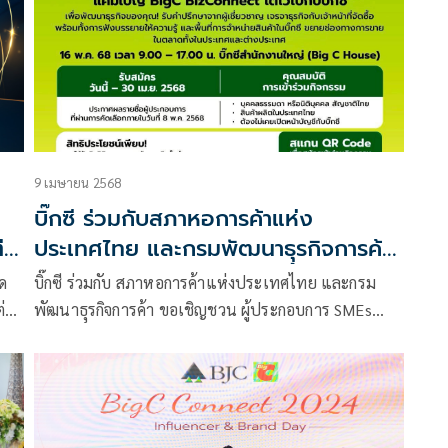
9 เมษายน 2568
บิ๊กซี ร่วมกับสภาหอการค้าแห่ง
่อ
ประเทศไทย และกรมพัฒนาธุุรกิจการค้า
ขอเชิญชวนผู้ประกอบการ ร่วมกิจกรรม
าด
บิ๊กซี ร่วมกับ สภาหอการค้าแห่งประเทศไทย และกรม
'โตไวไปกับบิ๊กซี BigC BizConnect'
ต่อ
พัฒนาธุุรกิจการค้า ขอเชิญชวน ผู้ประกอบการ SMEs
พร้อมมอบสิทธิพิเศษ !!! รับประโยชน์
และ Start Up (ผู้เริ่มต้นธุรกิจ) เข้าร่วมกิจกรรม “โตไวไป
มากมายในงาน
กับบิ๊กซี BigC BizConnect”