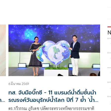
N
6 มีนาคม 2569
ทส. จับมือบิ๊กซี - 11 แบรนด์น้ำดื่มชั้นนำ
าง
รณรงค์วันอนุรักษ์น้ำโลก ปีที่ 7 ย้ำ 'น้ำ
เพื่อทุกชีวิต'
ดร.รวีวรรณ ภูริเดช ปลัดกระทรวงทรัพยากรธรรมชาติ