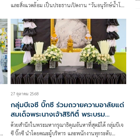
และสิ่งแวดล้อม เป็นประธานเปิดงาน “วันอนุรักษ์น้ำโลก
รับผิดชอบต่อโลกเพื่อทุกชีวิต ที่บิ๊กซี ปีที่ 7” ณ บิ๊กซี เพลส
สาขารัชดาภิเษก กรุงเทพมหานคร
27 ตุลาคม 2568
กลุ่มบีเจซี บิ๊กซี ร่วมถวายความอาลัยแด่
สมเด็จพระนางเจ้าสิริกิติ์ พระบรม
ราชินีนาถ พระบรมราชชนนีพันปีหลวง
ด้วยสำนึกในพระมหากรุณาธิคุณอันหาที่สุดมิได้ กลุ่มบีเจ
ซี บิ๊กซี นำโดยคณะผู้บริหาร และพนักงานทุกระดับ