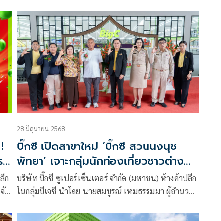
พร้อมใจร่วมประกอบพิธีถวายความอาลัยแด่สมเด็จ
พระนางเจ้าสิริกิติ์ พระบรมราชินีนาถ พระบรมราชชนนี
พันปีหลวง
28 มิถุนายน 2568
!
บิ๊กซี เปิดสาขาใหม่ ‘บิ๊กซี สวนนงนุช
ร 1
พัทยา’ เจาะกลุ่มนักท่องเที่ยวชาวต่าง
ชาติ พร้อมเป็นจุดหมายปลายทางแห่ง
ลีก
บริษัท บิ๊กซี ซูเปอร์เซ็นเตอร์ จำกัด (มหาชน) ห้างค้าปลีก
การเลือกซื้อของฝากไทยจากพัทยา
 จัด
ในกลุ่มบีเจซี นำโดย นายสมบูรณ์ เหมธรรมมา ผู้อำนวย
ง !
การฝ่ายอาวุโส พร้อมด้วย นายกัมพล ตันสัจจา ประธาน
้า
สวนนงนุช พัทยา ให้เกียรติร่วมเป็นประธานในพิธีเปิด