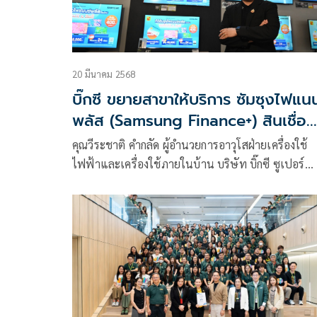
20 มีนาคม 2568
บิ๊กซี ขยายสาขาให้บริการ ซัมซุงไฟแนน
พลัส (Samsung Finance+) สินเชื่อ
ผ่อนชำระสมาร์ททีวีซัมซุง
คุณวีระชาติ คำกลัด ผู้อำนวยการอาวุโสฝ่ายเครื่องใช้
ไฟฟ้าและเครื่องใช้ภายในบ้าน บริษัท บิ๊กซี ซูเปอร์
เซ็นเตอร์ จำกัด (มหาชน) ขยายสาขาให้บริการ ซัมซุง
ไฟแนนซ์พลัส