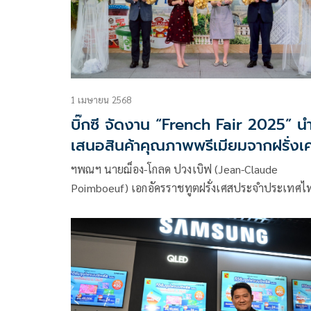
1 เมษายน 2568
บิ๊กซี จัดงาน “French Fair 2025” นำ
เสนอสินค้าคุณภาพพรีเมียมจากฝรั่งเ
กว่า 200 รายการ ลดสูงสุดกว่า 30
ฯพณฯ นายฌ็อง-โกลด ปวงเบิฟ (Jean-Claude
Poimboeuf) เอกอัครราชทูตฝรั่งเศสประจำประเทศไ
ให้เกียรติเป็นประธานเปิดงาน “French Fair 2025”
เทศกาลสินค้าและอาหารระดับพรีเมียมจากประเทศ
ฝรั่งเศส โดยมี นายอัศวิน – นางฐาปณี เตชะเจริญวิกุล
ประธานเจ้าหน้าที่บริหารและกรรมการผู้จัดการใหญ่