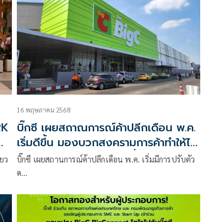
“บิ๊กซี สวนนงนุช พัทยา” สาขาใหม่อย่างเป็นทางการ
พร้อมขนทัพสินค้า – โปรโมชันสุดคุ้ม และดีลเด็ดฉลอง
สาขาใหม่มากมาย ณ สวนนงนุช พัทยา เมื่อเร็ว ๆ นี้
16 พฤษภาคม 2568
RK
บิ๊กซี เผยสถาณการณ์ค้าปลีกเดือน พ.ค.
เริ่มดีขึ้น มองบวกสงครามการค้าทำให้ได้
สินค้าต่างประเทศต้นทุนดีขึ้น
่ยว
บิ๊กซี เผยสถานการณ์ค้าปลีกเดือน พ.ค. เริ่มมีการปรับตัว
ด…