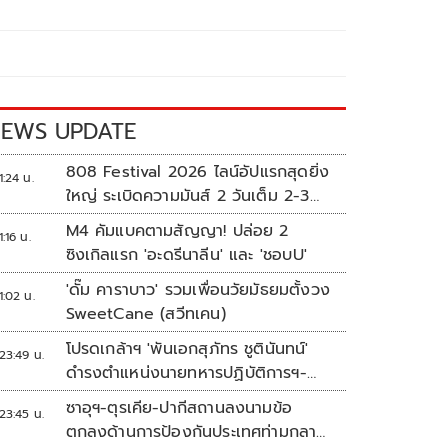
EWS UPDATE
808 Festival 2026 ไลน์อัปแรกสุดยิ่ง
1:24 น.
ใหญ่ ระเบิดความมันส์ 2 วันเต็ม 2-3
ต.ค.นี้
M4 คัมแบคตามสัญญา! ปล่อย 2
1:16 น.
ซิงเกิลแรก 'อะดรีนาลีน' และ 'ชอบU'
'ดั๊ม คาราบาว' รวมเพื่อนวัยมัธยมตั้งวง
1:02 น.
SweetCane (สวีทเคน)
โปรดเกล้าฯ 'พันเอกสุภัทร ชูตินันทน์'
23:49 น.
ดำรงตำแหน่งนายทหารปฏิบัติการฯ-
พระราชทานยศ 'พลตรี'
ซาอุฯ-ตุรเคีย-ปากีสถานลงนามข้อ
23:45 น.
ตกลงด้านการป้องกันประเทศท่ามกลาง