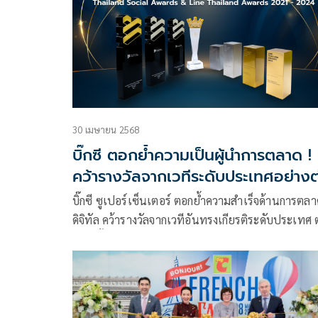
30 เมษายน 2568
บิ๊กซี ตอกย้ำความเป็นผู้นำการตลาด !
คว้ารางวัลจากเวทีระดับประเทศอย่างต
เนื่อง 4 ปี เดินหน้าสร้างปรากฏการณ์
บิ๊กซี ซูเปอร์เซ็นเตอร์ ตอกย้ำความสำเร็จด้านการตล
ใหม่ในใจนักช้อป
ดิจิทัล คว้ารางวัลจากเวทีอันทรงเกียรติระดับประเทศ 
เนื่องตั้งแต่ ปี 2021 ถึงล่าสุดในปี 2024 “บิ๊กซี”