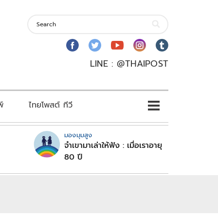
LINE : @THAIPOST
พ์
ไทยโพสต์ ทีวี
มองมุมสูง
จำเขามาเล่าให้ฟัง : เมื่อเราอายุ
80 ปี