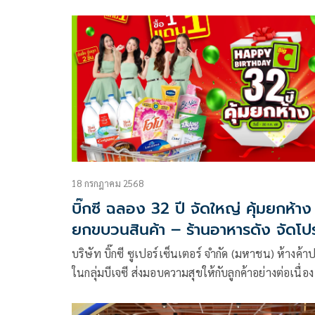
งาน “Korea Fair” ณ บิ๊กซี
18 กรกฎาคม 2568
บิ๊กซี ฉลอง 32 ปี จัดใหญ่ คุ้มยกห้าง 
ยกขบวนสินค้า – ร้านอาหารดัง จัดโป
แถม 1 แบบที่ไม่เคยมีมาก่อน
บริษัท บิ๊กซี ซูเปอร์เซ็นเตอร์ จำกัด (มหาชน) ห้างค้าป
ในกลุ่มบีเจซี ส่งมอบความสุขให้กับลูกค้าอย่างต่อเนื่อง
แคมเปญ “ฉลองครบรอบ 32 ปี บิ๊กซีจัดใหญ่ คุ้มยกห้า
ยกขบวนสินค้า จัดโปรโมชัน ซื้อ 1 แถม 1” พบกับสินค