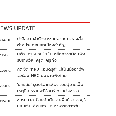
EWS UPDATE
ปากีสถานจำกัดการรายงานข่าวของสื่อ
21:47 น.
ต่างประเทศนอกเมืองสำคัญ
เศร้า ‘ครูหมวย’ 1 ในเหยื่อกราดยิง เพิ่ง
21:14 น.
รับรางวัล ‘ครูดี ครูเก่ง’
กต.ซัด 'ทอม แอนดรูส์' ไม่เป็นมืออาชีพ
20:51 น.
จ่อร้อง HRC ปมพาดพิงไทย
'ยศชนัน' รุดบริจาคเลือดช่วยผู้บาดเจ็บ
20:31 น.
เหตุยิง รร.เทพศิรินทร์ ชวนประชาชน
ร่วมบริจาค
ชมรมอาสาป้องกันภัย ลงพื้นที่ จ.ราชบุรี
19:52 น.
มอบเงิน สิ่งของ และอาหารกลางวัน
แก่โรงเรียนบ้านหนองน้ำใส