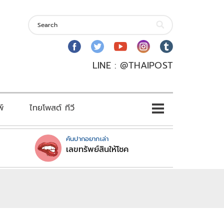
LINE : @THAIPOST
พ์
ไทยโพสต์ ทีวี
คันปากอยากเล่า
เลขทรัพย์สินให้โชค