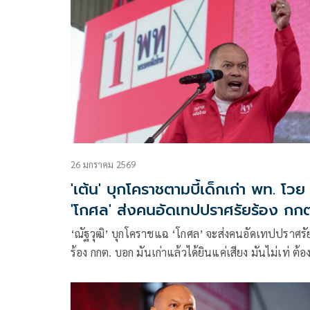
ให้มีความแม่นยำ
26 มกราคม 2569
'เต้น' บุกโคราชตามบี้เด็กเก่า พท. โวย
'โกศล' ส่งคนอัดเทปปราศรัยร้อง กกต
‘ณัฐวุฒิ’ บุกโคราชแฉ ‘โกศล’ จะส่งคนอัดเทปปราศรั
ร้อง กกต. บอก มันเก่าแล้วได้ยินแค่เสียง มันไม่เท่ ต้อ
คลิป เย้ย ย้ายพรรคได้ แต่ ปชช.กาคนใหม่ได้เหมือนก
ชี้ เป็นครั้งแรกกลุ่มการเมืองโคราชผนึกกำลังกัน อ้อน
เหมา 16 เขตให้พรรคใช้นโยบายแก้ปัญหาเข้าไปทำ