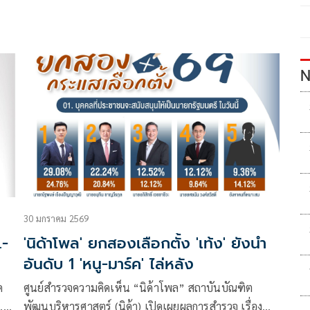
N
30 มกราคม 2569
.-
'นิด้าโพล' ยกสองเลือกตั้ง 'เท้ง' ยังนำ
อันดับ 1 'หนู-มาร์ค' ไล่หลัง
ด
ศูนย์สำรวจความคิดเห็น “นิด้าโพล” สถาบันบัณฑิต
ก.พ.
พัฒนบริหารศาสตร์ (นิด้า) เปิดเผยผลการสำรวจ เรื่อง