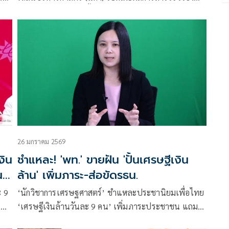
าค
“ยกสอง กระแสเลือกตั้ง 69” ทำการสำรวจระหว่างวันที่
23-27 มกราคม 2569
26 มกราคม 2569
งิน
ชำแหละ! 'พท.' ขายฝัน 'ปั้นเศรษฐีเงิน
น
ล้าน' เพิ่มภาระ-ส่อขัดรธน.
ะ 9
‘นักวิชาการเศรษฐศาสตร์’ ชำแหละประชานิยมเพื่อไทย
น
‘เศรษฐีเงินล้านวันละ 9 คน’ เพิ่มภาระประชาชน แถม
มูล
ส่อขัดรธน.