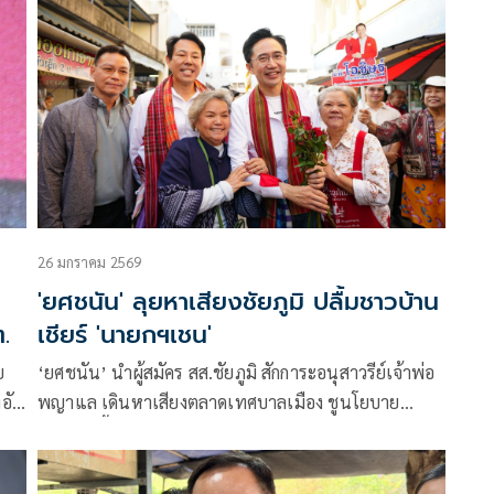
26 มกราคม 2569
'ยศชนัน' ลุยหาเสียงชัยภูมิ ปลื้มชาวบ้าน
.
เชียร์ 'นายกฯเชน'
ย
‘ยศชนัน’ นำผู้สมัคร สส.ชัยภูมิ สักการะอนุสาวรีย์เจ้าพ่อ
งอัด
พญาแล เดินหาเสียงตลาดเทศบาลเมือง ชูนโยบาย
ัน
70:30 ปลื้มชาวบ้านเชียร์ ‘นายกฯเชน’
 ขอ
งาน