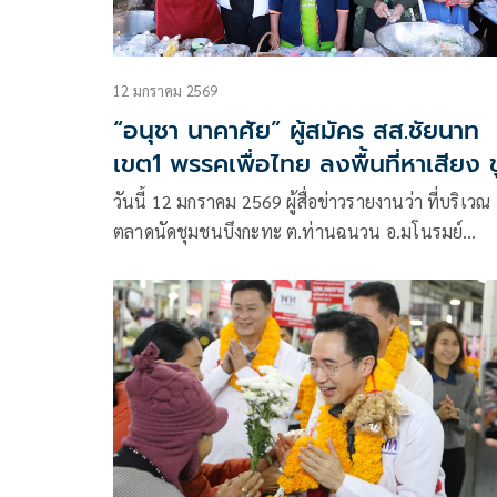
12 มกราคม 2569
“อนุชา นาคาศัย” ผู้สมัคร สส.ชัยนาท
เขต1 พรรคเพื่อไทย ลงพื้นที่หาเสียง ช
นโยบายเป้าหมายดันราคาข้าว15,000ต
วันนี้ 12 มกราคม 2569 ผู้สื่อข่าวรายงานว่า ที่บริเวณ
ตัน
ตลาดนัดชุมชนบึงกะทะ ต.ท่านฉนวน อ.มโนรมย์
จ.ชัยนาท นายอนุชา นาคาศัย ผู้สมัคร สส.เขต 1
จ.ชัยนาท พรรคเพื่อไทย เบอร์3 พร้อมทีมหาเสียง ลงพ
ที่พบปะพี่น้องประชาชน พ่อค้าแม่ค้า พร้อมชูนโยบา
พรรค