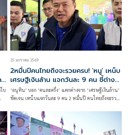
25 มกราคม 2569
น
2หมื่นปีคนไทยถึงจะรวยครบ! 'หนู' เหน็บ
คา
เศรษฐีเงินล้าน แจกวันละ 9 คน ชี้ต่าง
จากคนละครึ่งชัดเจน
งใบ
‘อนุทิน’ บอก ‘คนละครึ่ง’ แตกต่างจาก ‘เศรษฐีเงินล้าน’
ชัดเจน เหน็บแจกวันละ 9 คน 2 หมื่นปี คนไทยถึงจะรวย
ครบ แนะย้อนดูสมัยแจกเงินหมื่น ไม่ช่วยกระตุ้นเศรษฐกิจ
แถมทำไม่จบ จวกไม่ใช่เห็นนโยบายพรรคอื่นแล้วออ
นท็อป เอามานำเสนอรายวัน ชี้ ทุกอย่างต้องมีการ
วางแผน – ดูงบประมาณ