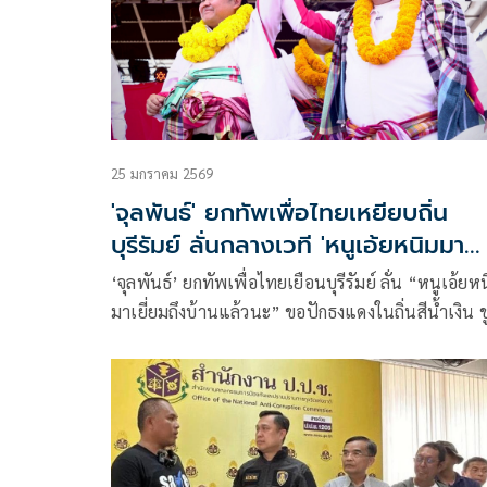
25 มกราคม 2569
'จุลพันธ์' ยกทัพเพื่อไทยเหยียบถิ่น
บุรีรัมย์ ลั่นกลางเวที 'หนูเอ้ยหนิมมา
เยี่ยมถึงบ้านแล้วนะ'
‘จุลพันธ์’ ยกทัพเพื่อไทยเยือนบุรีรัมย์ ลั่น “หนูเอ้ยห
มาเยี่ยมถึงบ้านแล้วนะ” ขอปักธงแดงในถิ่นสีน้ำเงิน ช
นโยบายเศรษฐีเงินล้าน ยกเครื่องไทยเดินหน้าด้วยข้อ