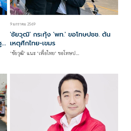
9 มกราคม 2569
'ชัยวุฒิ' กระทุ้ง 'พท.' ขอโทษปชช. ต้น
ู
เหตุศึกไทย-เขมร
่อ
‘ชัยวุฒิ’ แนะ ‘เพื่อไทย’ ขอโทษป…
ื้น
ย