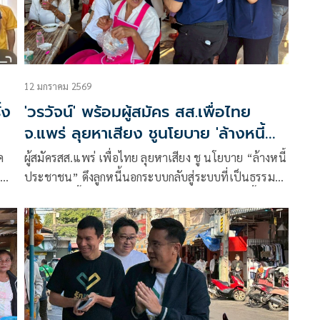
12 มกราคม 2569
้ง
'วรวัจน์' พร้อมผู้สมัคร สส.เพื่อไทย
จ.แพร่ ลุยหาเสียง ชูนโยบาย 'ล้างหนี้
ประชาชน'
ค
ผู้สมัครสส.แพร่ เพื่อไทย ลุยหาเสียง ชู นโยบาย “ล้างหนี้
เฟ
ประชาชน” ดึงลูกหนี้นอกระบบกลับสู่ระบบที่เป็นธรรม
ปลดแอกหนี้ผู้สูงอายุ ไม่เกิน 1 แสนบาท ยกเลิกหนี้ให้
ทันที