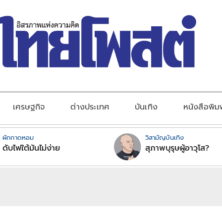
เศรษฐกิจ
ต่างประเทศ
บันเทิง
หนังสือพิม
ผักกาดหอม
วิสามัญบันเทิง
ดับไฟใต้มันไม่ง่าย
สุภาพบุรุษผู้อาวุโส?