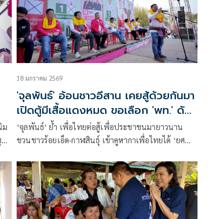
18 มกราคม 2569
'จุลพันธ์' อ้อนชาวอีสาน เคยสู้ด้วยกันมา
เปิดตู้มีเสื้อแดงหมด ขอเลือก 'พท.' ดัน
'อ.เชน' นายกฯ
นิม
‘จุลพันธ์’ ย้ำ เพื่อไทยต่อสู้เพื่อประชาชนมายาวนาน
ู
ชวนชาวร้อยเอ็ด-กาฬสินธุ์ เข้าคูหากาเพื่อไทยได้ ‘ยศ
มูล
ชนัน’ เป็นนายกรัฐมนตรีแน่นอน