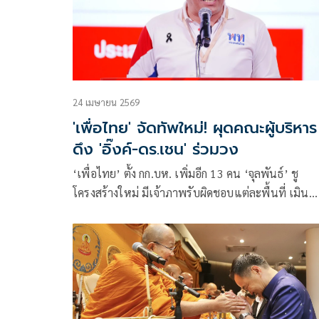
24 เมษายน 2569
'เพื่อไทย' จัดทัพใหม่! ผุดคณะผู้บริหาร
ดึง 'อิ๊งค์-ดร.เชน' ร่วมวง
‘เพื่อไทย’ ตั้ง กก.บห. เพิ่มอีก 13 คน ‘จุลพันธ์’ ชู
โครงสร้างใหม่ มีเจ้าภาพรับผิดชอบแต่ละพื้นที่ เมิน
คนนอกมองพรรควิกฤต ผุดคณะผู้บริหารขับเคลื่อน ดึง
‘แพทองธาร-ยศชนัน’ นั่งกุนซือ