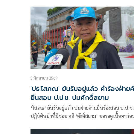
การเมืองไม่มีอะไรแน่นอน ยินดีฝ่ายค้านเตรียมชำแ
ถือเป็นประโยชน์ช่วยรีดไขมันของงบแผ่นดิน
5 มิถุนายน 2569
'ปธ.โสภณ' ยันรับอยู่แล้ว คำร้องฝ่ายค
ยื่นสอบ ป.ป.ช. ปมศักดิ์สยาม
‘โสภณ’ ยันรับอยู่แล้ว ปมฝ่ายค้านยื่นร้องสอบ ป.ป.ช.
ปฏิบัติหน้าที่มิชอบ คดี ‘ศักดิ์สยาม’ ขอรอดูเนื้อหาก่อ
แจงปมร่างแก้ไขรัฐธรรมนูญให้ทุกฝ่ายหันหน้าคุยกัน ช
ประธานมีหน้าที่บรรจุวาระ