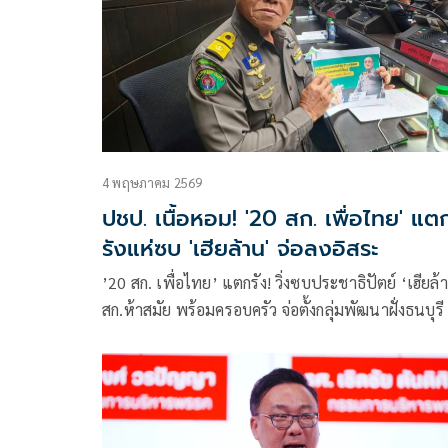
4 พฤษภาคม 2569
ปชป. เนื้อหอม! '20 สก. เพื่อไทย' แต
รังแห่ซบ 'เฮียล้าน' จ่อลงอิสระ
’20 สก. เพื่อไทย’ แตกรัง! วิ่งซบประชาธิปัตย์ ‘เฮียล้
สก.ห้าสมัย พร้อมครอบครัว จ่อตั้งกลุ่มพัฒนาฝั่งธนบุรี