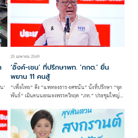
25 เมษายน 2569
ก
‘อิ๊งค์-เชน’ ที่ปรึกษาพท. ‘กกต.’ ยื่น
พยาน 11 คนสู้
าน’
“เพื่อไทย” ดึง “แพทองธาร-ยศชนัน” นั่งที่ปรึกษา “จุล
พันธ์” เมินคนนอกมองพรรควิกฤต “ภท.” ประชุมใหญ่
ไม่เปลี่ยน กก.บห. “กกต.” เตรียมยื่นบัญชีพยาน