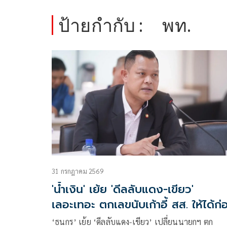
ป้ายกำกับ :
พท.
31 กรกฎาคม 2569
'น้ำเงิน' เย้ย 'ดีลลับแดง-เขียว'
เลอะเทอะ ตกเลขนับเก้าอี้ สส. ให้ได้ก่
‘ธนกร’ เย้ย ‘ดีลลับแดง-เขียว’ เปลี่ยนนายกฯ ตก