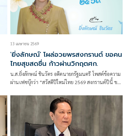
13 เมษายน 2569
'ยิ่งลักษณ์' โผล่อวยพรสงกรานต์ ขอคน
ไทยสุขสดชื่น ก้าวผ่านวิกฤตศก.
น.ส.ยิ่งลักษณ์ ชินวัตร อดีตนายกรัฐมนตรี โพสต์ข้อความ
ผ่านเฟซบุ๊กว่า “สวัสดีปีใหม่ไทย 2569 สงกรานต์ปีนี้ ขอ
สิ่งศักดิ์สิทธิ์ในสากลโลก ดลบันดาลให้พี่น้องประชาชนคน
ไทย มีความสุข ความเจริญ