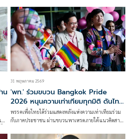
หละ
ทางการ 94.99 % หรือผู้ใช้สิทธิเลือกตั้ง 2,165,627 เสียง
มีดังนี้
31 พฤษภาคม 2569
้าน
'พท.' ร่วมขบวน Bangkok Pride
2026 หนุนความเท่าเทียมทุกมิติ ดันไทย
ชิงเจ้าภาพ World Pride 2030
พรรคเพื่อไทยได้ร่วมแสดงพลังแห่งความเท่าเทียมร่วม
น
กับภาคประชาชน ผ่านขบวนพาเหรดภายใต้แนวคิดสากล
ี้
Peace, People, Pride