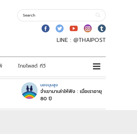
LINE : @THAIPOST
พ์
ไทยโพสต์ ทีวี
มองมุมสูง
จำเขามาเล่าให้ฟัง : เมื่อเราอายุ
80 ปี