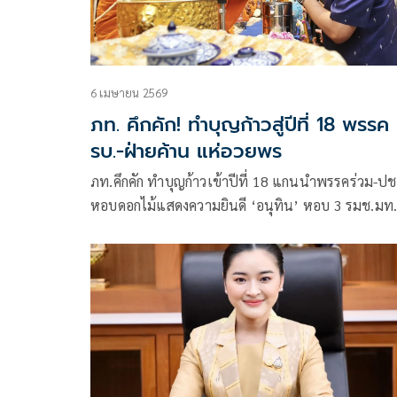
6 เมษายน 2569
ภท. คึกคัก! ทำบุญก้าวสู่ปีที่ 18 พรรค
รบ.-ฝ่ายค้าน แห่อวยพร
ภท.คึกคัก ทำบุญก้าวเข้าปีที่ 18 แกนนำพรรคร่วม-ป
หอบดอกไม้แสดงความยินดี ‘อนุทิน’ หอบ 3 รมช.มท. ซ
รถไฟฟ้าเข้าพรรค เปลี่ยนหมวดอักษรทะเบียนรถชื่อเ
ลูก