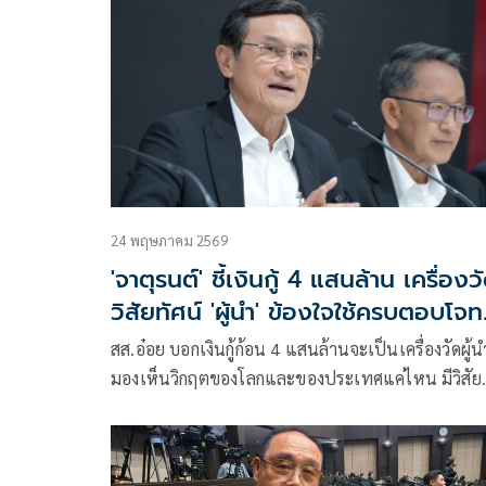
24 พฤษภาคม 2569
'จาตุรนต์' ชี้เงินกู้ 4 แสนล้าน เครื่องว
วิสัยทัศน์ 'ผู้นำ' ข้องใจใช้ครบตอบโจท
วิกฤตจริงไหม
สส.อ๋อย บอกเงินกู้ก้อน 4 แสนล้านจะเป็นเครื่องวัดผู้น
มองเห็นวิกฤตของโลกและของประเทศแค่ไหน มีวิสัย
ทัศน์ที่สอดคล้องกับศตวรรษที่ 21 จริงหรือไม่