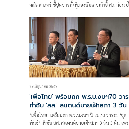
คณิตศาสตร์ ชี้ปูดข่าวทั้งทีลองนับเลขเก้าอี้ สส. ก่อน ย้ำ
พรรคร่วมรัฐบาลยังแน่นปึ้ก
29 มิถุนายน 2569
'เพื่อไทย' พร้อมถก พ.ร.บ.งบฯ70 วาร
กำชับ 'สส.' สแตนด์บายเฝ้าสภา 3 วัน
คืน
‘เพื่อไทย’ เตรียมถก พ.ร.บ.งบฯ ปี 2570 วาระ1 ‘จุล
พันธ์’ กำชับ สส. สแตนด์บายเฝ้าสภา 3 วัน 3 คืน เพ