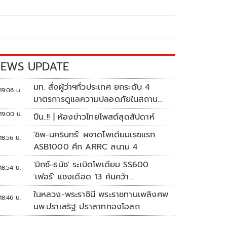
EWS UPDATE
มท. สั่งผู้ว่าฯทั่วประเทศ ยกระดับ 4
19:06 น.
มาตรการดูแลความปลอดภัยในสถาน
ศึกษา
19:00 น.
ปืน..!! | ห้องข่าวไทยโพสต์สุดสัปดาห์
'ชิพ-นครินทร์' ผงาดโพเดียมเรซแรก
18:56 น.
ASB1000 ศึก ARRC สนาม 4
'มิกซ์-ธนัช' ระเบิดโพเดียม SS600
18:54 น.
'เฟอร์' แซงเดือด 13 คันคว้า
แต้ม ศึก ARRC สนาม 4
ในหลวง-พระราชินี พระราชทานเพลิงศพ
18:46 น.
นพ.ปราเสริฐ ปราสาททองโอสถ