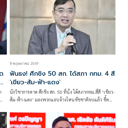
8 พฤษภาคม 2569
ัด
ฟันธง! ศึกชิง 50 สก. ได้สภา กทม. 4 สี
ย์
'เขียว-ส้ม-ฟ้า-แดง'
ำ
นักวิชาการคาด ศึกชิง สก. 50 ที่นั่ง ได้สภากทม.สี่สี ‘เขียว-
ส้ม-ฟ้า-แดง’ มองพวกแอบอ้างโหนชัชชาติจบแล้ว ชี้คน
กรุงฉลาด เลือกผู้ว่าฯ เมืองหลวง ต่างจากสนามการเมือง
ระดับชาติ