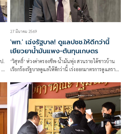
27 มีนาคม 2569
'พท.' เฉ่งรัฐบาล! ดูแลปชช.ให้ดีกว่านี้
เยียวยาน้ำมันแพง-ต้นทุนเกษตร
ชป.
‘วิสุทธิ์’ ห่วงค่าครองชีพ-น้ำมันพุ่ง สวนรายได้ชาวบ้าน
ิ่ง
เรียกร้องรัฐบาลดูแลให้ดีกว่านี้ เร่งออกมาตรการดูแลราคา
ล่น
พลังงาน ช่วยเหลือต้นทุนด้านเกษตร