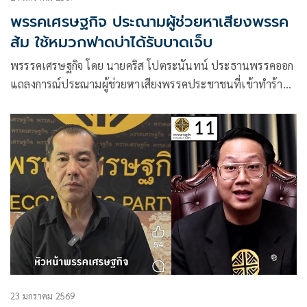
พรรคเศรษฐกิจ ประณามผู้ช่วยหาเสียงพรรค
ส้ม ใช้หมวกฟาดบ่าได้รับบาดเจ็บ
พรรรคเศรษฐกิจ โดย นายคริส โปตระนันทน์ ประธานพรรคออก
แถลงการณ์ประณามผู้ช่วยหาเสียงพรรคประชาชนที่เข้าทำร้าย
ร่างกายผู้ช่วยหาเสียงพรรคเศรษฐกิจ
23 มกราคม 2569