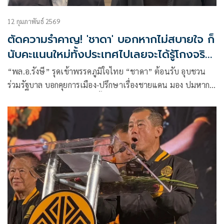
12 กุมภาพันธ์ 2569
ตัดความรำคาญ! 'ชาดา' บอกหากไม่สบายใจ ก็
นับคะแนนใหม่ทั้งประเทศไปเลยจะได้รู้โกงจริง
หรือไม่
“พล.อ.รังษี” รุดเข้าพรรคภูมิใจไทย “ชาดา” ต้อนรับ อุบชวน
ร่วมรัฐบาล บอกคุยการเมือง-ปรึกษาเรื่องชายแดน มอง ปมหาก
ไม่สบายใจก็นับคะแนนใหม่ทั้งประเทศไปเลย โกงหรือไม่ ความ
จริงจะได้ปรากฏ