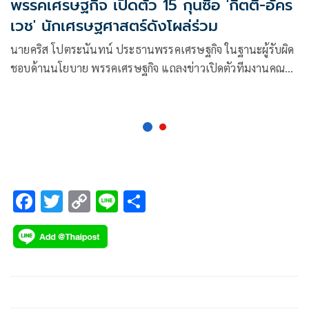
พรรคเศรษฐกิจ เปิดตัว 15 กุนซือ 'กิตติ-อัคร
เวช' นักเศรษฐศาสตร์ดังโผล่ร่วม
นายคริส โปตระนันทน์ ประธานพรรคเศรษฐกิจ ในฐานะผู้รับผิด
ชอบด้านนโยบาย พรรคเศรษฐกิจ แถลงข่าวเปิดตัวทีมงานคณะที่
ปรึกษาด้านเศรษฐกิจ 15 คน ได้แก่
F
T
C
Li
S
ac
wi
o
n
h
e
tt
p
e
ar
b
er
y
e
o
Li