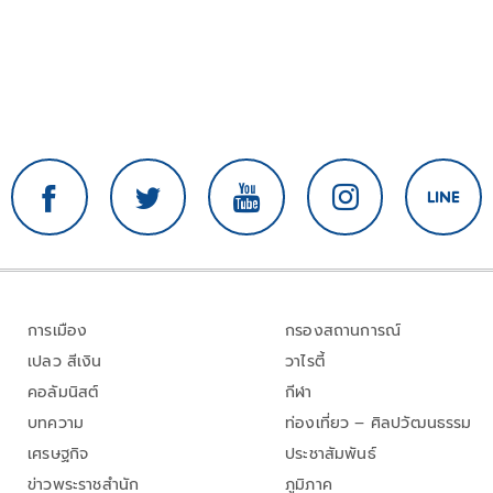
การเมือง
กรองสถานการณ์
เปลว สีเงิน
วาไรตี้
คอลัมนิสต์
กีฬา
บทความ
ท่องเที่ยว – ศิลปวัฒนธรรม
เศรษฐกิจ
ประชาสัมพันธ์
ข่าวพระราชสำนัก
ภูมิภาค