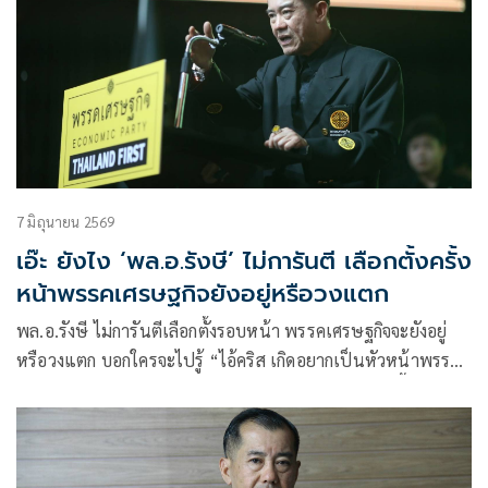
7 มิถุนายน 2569
เอ๊ะ ยังไง ‘พล.อ.รังษี’ ไม่การันตี เลือกตั้งครั้ง
หน้าพรรคเศรษฐกิจยังอยู่หรือวงแตก
พล.อ.รังษี ไม่การันตีเลือกตั้งรอบหน้า พรรคเศรษฐกิจจะยังอยู่
หรือวงแตก บอกใครจะไปรู้ “ไอ้คริส เกิดอยากเป็นหัวหน้าพรรค
มันอาจจะปลดผมก็ได้ แต่ย้ำหากยังอยู่การเมือง ลงปาร์ตี้ลิสต์
เบอร์1 แน่ เผยเรียก3สส.มาด่าหลายรอบ หลังแสดงออกสวน
ความรู้สึกประชาชน