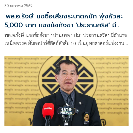
30 มกราคม 2569
'พล.อ.รังษี' แฉซื้อเสียงระบาดหนัก พุ่งหัวละ
5,000 บาท แจงข้อกังขา 'ประธานคริส' มี
อำนาจเหนือพรรค
พล.อ.รังษี’แจงข้อกังขา ‘ปานเทพ’ ปม’ ประธานคริส’ มีอำนาจ
เหนือพรรค ยันลงปาร์ตี้ลิสต์ลำดับ 10 เป็นยุทธศาสตร์แบ่งงาน
‘บริหาร-นิติบัญญัติ’ ไม่ยึดติดอำนาจ หวังสร้างการเมืองใหม่ที่
โปร่งใส พร้อมเปิดหน้าชนโค้งสุดท้าย แฉขบวนการซื้อเสียง
ระบาดหนักทั่วประเทศ พุ่งหัวละ 5,000 บาท คาดสะพัดกว่า 1.2
หมื่นล้าน ชี้เป็นเงิน ‘ธุรกิจสีเทา-สแกมเมอร์