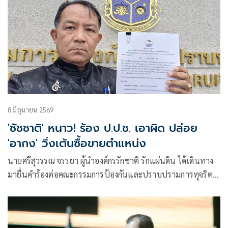
8 มิถุนายน 2569
'ชัชชาติ' หนาว! ร้อง ป.ป.ช. เอาผิด ปล่อย
'อากง' วิ่งเต้นซื้อขายตำแหน่ง
นายศรีสุวรรณ จรรยา ผู้นำองค์กรรักชาติ รักแผ่นดิน ได้เดินทาง
มายื่นคำร้องต่อคณะกรรมการป้องกันและปราบปรามการทุจริต
แห่งชาติ เพื่อขอให้ไต่สวนและวินิจฉัยเอาผิดนายชัชชาติ สิทธิ
พันธุ์