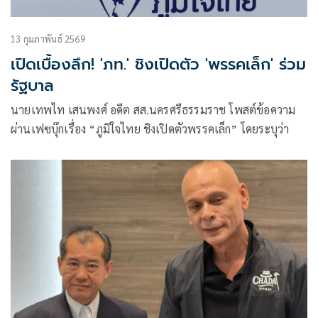
13 กุมภาพันธ์ 2569
เปิดเบื้องลึก! 'ภท.' ชิงเปิดตัว 'พรรคเล็ก' ร่วม
รัฐบาล
นายเทพไท เสนพงศ์ อดีต สส.นครศรีธรรมราช โพสต์ข้อความ
ผ่านเฟซบุ๊กเรื่อง “ภูมิใจไทย ชิงเปิดตัวพรรคเล็ก” โดยระบุว่า