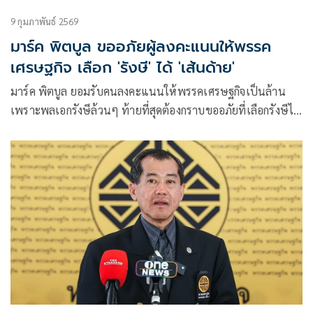
9 กุมภาพันธ์ 2569
มาร์ค พิตบูล ขออภัยผู้ลงคะแนนให้พรรค
เศรษฐกิจ เลือก 'รังษี' ได้ 'เส้นด้าย'
มาร์ค พิตบูล ยอมรับคนลงคะแนนให้พรรคเศรษฐกิจเป็นล้าน
เพราะพลเอกรังษีล้วนๆ ท้ายที่สุดต้องกราบขออภัยที่เลือกรังษีได้
เส้นด้ายจริงๆ