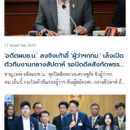
17 พฤษภาคม 2569
'อดีตผบช.น.' ลงชิงเก้าอี้ 'ผู้ว่าฯกทม.' เล็งเปิด
ตัวทีมงานกลางสัปดาห์ รอปิดดีลสังกัดพรรค
หรืออิสระ
ชาญเทพ-อดีตผบช.น. คุยปิดดีลพรรคเศรษฐกิจ ชิงผู้ว่าฯก
ทม.เย็นนี้ รอเปิดตัวทีมรองผู้ว่าฯ-ทีมผู้สมัครสก. กลางสัปดาห์ ลั่น
หากเข้าไปบริหารกรุงเทพ รับจบปัญหารถไฟชนรถเมล์