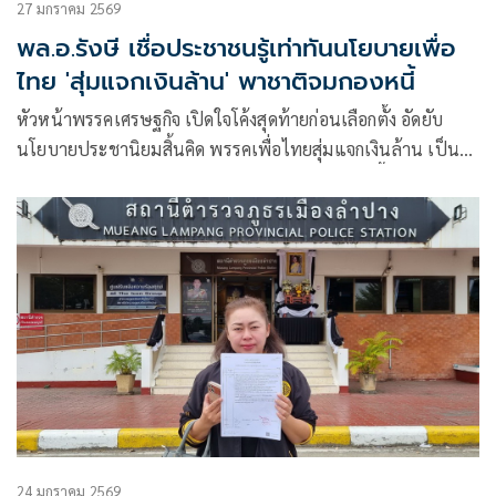
27 มกราคม 2569
พล.อ.รังษี เชื่อประชาชนรู้เท่าทันนโยบายเพื่อ
ไทย 'สุ่มแจกเงินล้าน' พาชาติจมกองหนี้
หัวหน้าพรรคเศรษฐกิจ เปิดใจโค้งสุดท้ายก่อนเลือกตั้ง อัดยับ
นโยบายประชานิยมสิ้นคิด พรรคเพื่อไทยสุ่มแจกเงินล้าน เป็น
เพียงการย้ายเงินกระเป๋าซ้ายเข้ากระเป๋าขวาแต่หนี้พุ่ง ย้ำ
ประเทศไทยกำลังโคม่าเหมือนผู้ป่วย ICU หนี้ท่วม 3 ภูเขา ทะลุ
55 ล้านล้านบาท ลั่นพรรค
24 มกราคม 2569