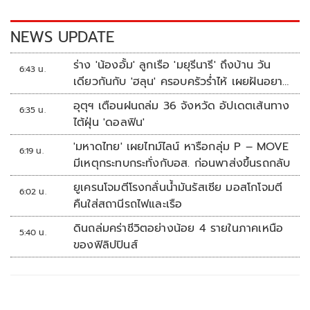
o
n
k
k
NEWS UPDATE
ร่าง 'น้องอั้ม' ลูกเรือ 'มยุรีนารี' ถึงบ้าน วัน
6:43 น.
เดียวกันกับ 'ฮลุน' ครอบครัวร่ำไห้ เผยฝันอยาก
เป็นทหารเรือ
อุตุฯ เตือนฝนถล่ม 36 จังหวัด อัปเดตเส้นทาง
6:35 น.
ไต้ฝุ่น 'ดอลฟิน'
'มหาดไทย' เผยไทม์ไลน์ หารือกลุ่ม P – MOVE
6:19 น.
มีเหตุกระทบกระทั่งกับอส. ก่อนพาส่งขึ้นรถกลับ
ยูเครนโจมตีโรงกลั่นน้ำมันรัสเซีย มอสโกโจมตี
6:02 น.
คืนใส่สถานีรถไฟและเรือ
ดินถล่มคร่าชีวิตอย่างน้อย 4 รายในภาคเหนือ
5:40 น.
ของฟิลิปปินส์