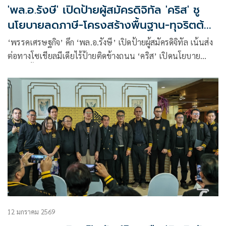
'พล.อ.รังษี' เปิดป้ายผู้สมัครดิจิทัล 'คริส' ชู
นโยบายลดภาษี-โครงสร้างพื้นฐาน-ทุจริตต้อง
ประหาร
‘พรรคเศรษฐกิจ’ คึก ‘พล.อ.รังษี’ เปิดป้ายผู้สมัครดิจิทัล เน้นส่ง
ต่อทางโซเชียลมีเดียไร้ป้ายติดข้างถนน ‘คริส’ เปิดนโยบาย
พรรค ตั้งเป้ารายได้ 5 หมื่นต่อเดือน-ลดภาษี -สร้างรถไฟ
ความเร็วสูง โอเชี่ยนลิงค์ ทุจริตต้องประหาร
12 มกราคม 2569