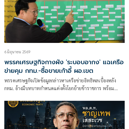
6 มิถุนายน 2569
พรรคเศรษฐกิจกางผัง 'ระบอบอากง' แฉเครือ
ข่ายคุม กทม.-ซื้อขายเก้าอี้ ผอ.เขต
พรรคเศรษฐกิจเปิดข้อมูลกล่าวหาเครือข่ายอิทธิพลเบื้องหลัง
กทม. อ้างมีบทบาทกำหนดแต่งตั้งโยกย้ายข้าราชการ พร้อม
พาดพิง ‘จุฬาคอนเนกชัน’ และชื่อย่อ ‘ปร.’ ก่อนเรียกร้องให้ชัช
ชาติเร่งเคลียร์ข้อกล่าวหาก่อนเลือกตั้งผู้ว่าฯ กทม.