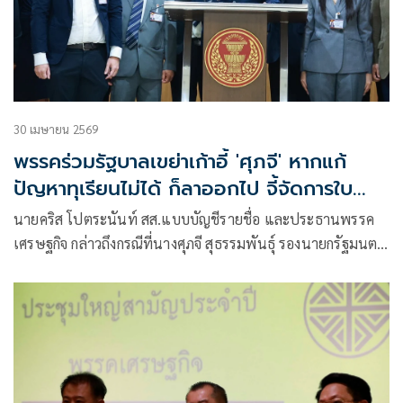
30 เมษายน 2569
พรรคร่วมรัฐบาลเขย่าเก้าอี้ 'ศุภจี' หากแก้
ปัญหาทุเรียนไม่ได้ ก็ลาออกไป จี้จัดการใบ
อนุญาตส่งออก
นายคริส โปตระนันท์ สส.แบบบัญชีรายชื่อ และประธานพรรค
เศรษฐกิจ กล่าวถึงกรณีที่นางศุภจี สุธรรมพันธุ์ รองนายกรัฐมนตรี
และรัฐมนตรีว่าการกระทรวงพาณิชย์ ปรากฏตัวอยู่ในคลิปของ
อินฟลูเอนเซอร์ ก่อนที่จะมีการไลฟ์สดขายทุเรียน ว่า สิ่งที่นางศุภ
จี ทำ อาจไม่ได้แก้ไขเรื่องที่เป็นผลประโยชน์ เรื่องที่เป็นหัวใจ
โครงสร้างปัญหาทุเรียนในปัจจุบัน จนตอนนี้โซเชียลฯได้ถล่ม
รมว.พาณิชย์จำนวนมาก และขอเรียกร้องให้นางศุภจี ลาออกจาก
ตำแหน่ง