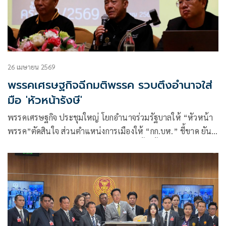
26 เมษายน 2569
พรรคเศรษฐกิจฉีกมติพรรค รวบตึงอำนาจใส่
มือ 'หัวหน้ารังษี'
พรรคเศรษฐกิจ ประชุมใหญ่ โยกอำนาจร่วมรัฐบาลให้ “หัวหน้า
พรรค”ตัดสินใจ ส่วนตำแหน่งการเมืองให้ “กก.บห.” ชี้ขาด ยัน
ส่ง “รังษี” ลำดับ 1 บัญชีรายชื่อสู้ศึกเลือกตั้งครั้งหน้า “คริส” กาง
แผน “คนไทยต้องมาก่อน”