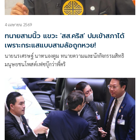
4 เมษายน 2569
ทนายสามนิ้ว แขวะ 'สส.คริส' ปมเข้าสภาได้
เพราะกระแสแบบสามล้อถูกหวย!
นายนรเศรษฐ์ นาหนองตูม ทนายความและนักกิจกรรมสิทธิ
มนุษยชนโพสต์เฟซบุ๊กว่าพี่คริ