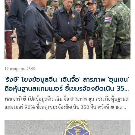
12 กรกฎาคม 2569
'รังษี' โยงข้อมูลจีน 'เฉินจื้อ' สารภาพ 'ฮุนเซน'
ถือหุ้นฐานสแกมเมอร์ ชี้เขมรจ้องยึดเนิน 350
คืน
พลเอกรังษี เปิดข้อมูลจีน เฉิน จื้อ สารภาพ ฮุน เซน ถือหุ้นฐานส
แกมเมอร์ 90% ชี้เหตุเขมรจ้องยึดเนิน 350 คืน หวังรักษาผล
ประโยชน์–เพิ่มแต้มต่อก่อนเจรจา JBC