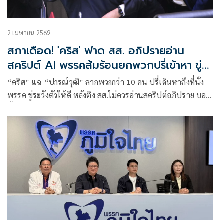
2 เมษายน 2569
สภาเดือด! 'คริส' ฟาด สส. อภิปรายอ่าน
สคริปต์ AI พรรคส้มร้อนยกพวกปรี่เข้าหา ขู่
ระวังตัวให้ดี
“คริส” แฉ “ปกรณ์วุฒิ” ลากพวกกว่า 10 คน ปรี่เดินหาถึงที่นั่ง
พรรค ขู่ระวังตัวให้ดี หลังติง สส.ไม่ควรอ่านสคริปต์อภิปราย บอก
ชี้หน้าผมหลายรอบ มีจับแขนด้วย ยันมีพยานยืนยันเตรียม
เอาผิดจริยธรรมแน่ ส่วนกฎหมายบ้านเมืองขอดูก่อนเข้าข่ายหรือ
ไม่ วอนสื่อไหนมีภาพส่งมาที่พรรคเศรษฐกิจได้เลย