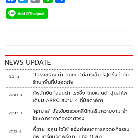
ac
wi
o
n
h
e
tt
p
e
ar
b
er
y
e
o
Li
o
n
k
k
NEWS UPDATE
“โครงสร้างเก่า-คนใหม่”บีอาร์เอ็น รัฐตรึงกำลัง
0:01 น.
รักษาพื้นที่ปลอดภัย
ทัพนักบิด 'ฮอนด้า เรซซิ่ง ไทยแลนด์' ลุ้นล่าโพ
20:43 น.
เดียม ARRC สนาม 4 ที่มัลดาลิกา
‘ศุภมาส’ สั่งเข้มตรวจคลินิกเสริมความงาม ย้ำ
20:32 น.
โฆษณาราคาต้องจ่ายจริง
พี่ชาย 'ฮลุน โซโล่' แจ้งกำหนดการสวดอภิธรรม
20:12 น.
ศพ เตรียมจัดพิธีฌาปนกิจ 11 ส.ค.