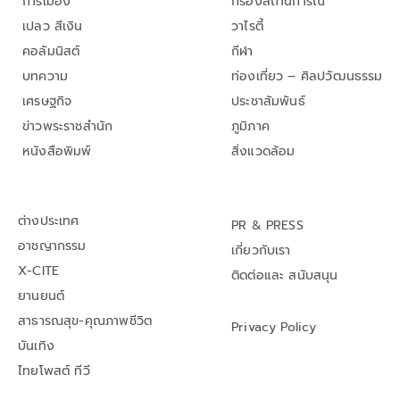
การเมือง
กรองสถานการณ์
เปลว สีเงิน
วาไรตี้
คอลัมนิสต์
กีฬา
บทความ
ท่องเที่ยว – ศิลปวัฒนธรรม
เศรษฐกิจ
ประชาสัมพันธ์
ข่าวพระราชสำนัก
ภูมิภาค
หนังสือพิมพ์
สิ่งแวดล้อม
ต่างประเทศ
PR & PRESS
อาชญากรรม
เกี่ยวกับเรา
X-CITE
ติดต่อและ สนับสนุน
ยานยนต์
สาธารณสุข-คุณภาพชีวิต
Privacy Policy
บันเทิง
ไทยโพสต์ ทีวี