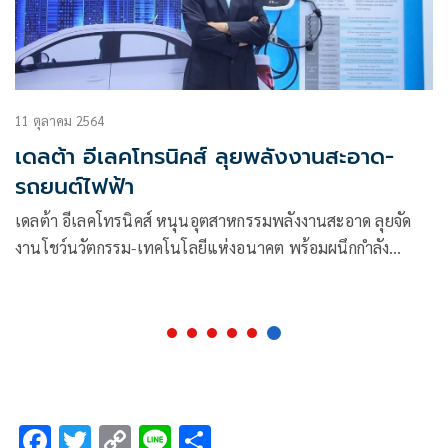
11 ตุลาคม 2564
เดลต้า อีเลคโทรนิคส์ ลุยพลังงานสะอาด-
รถยนต์ไฟฟ้า
เดลต้า อีเลคโทรนิคส์ หนุนอุตสาหกรรมพลังงานสะอาด ลุยจัด
งานโชว์นวัตกรรม-เทคโนโลยีแห่งอนาคต พร้อมผนึกกำลัง
พันธมิตรปูพรมสู่การลงทุนในอุตสาหกรรมสีเขียว
F
T
C
Li
S