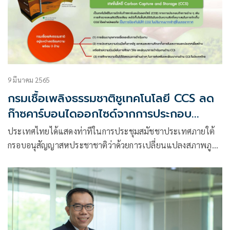
9 มีนาคม 2565
กรมเชื้อเพลิงธรรมชาติชูเทคโนโลยี CCS ลด
ก๊าซคาร์บอนไดออกไซด์จากการประกอบ
กิจการปิโตรเลียม
ประเทศไทยได้แสดงท่าทีในการประชุมสมัชชาประเทศภายใต้
กรอบอนุสัญญาสหประชาชาติว่าด้วยการเปลี่ยนแปลงสภาพภูมิ
อากาศ