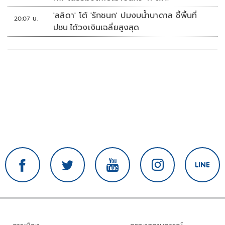
'ลลิดา' โต้ 'รักชนก' ปมงบน้ำบาดาล ชี้พื้นที่
20:07 น.
ปชน.ได้วงเงินเฉลี่ยสูงสุด