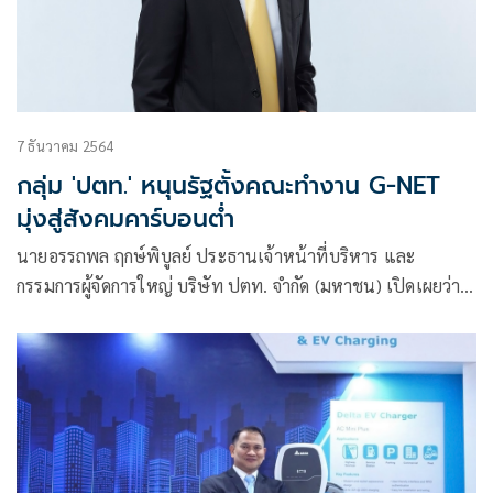
7 ธันวาคม 2564
กลุ่ม 'ปตท.' หนุนรัฐตั้งคณะทำงาน G-NET
มุ่งสู่สังคมคาร์บอนต่ำ
นายอรรถพล ฤกษ์พิบูลย์ ประธานเจ้าหน้าที่บริหาร และ
กรรมการผู้จัดการใหญ่ บริษัท ปตท. จำกัด (มหาชน) เปิดเผยว่า
กลุ่ม ปตท. ตระหนักถึงความสำคัญในการเร่งแก้ไขปัญหาการ
เปลี่ยนแปลงของสภาพภูมิอากาศ