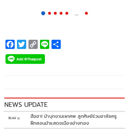
กระหม่อมแต่งตั้งเป็นองคมนตรีหรือไม่
...
F
T
C
Li
S
ac
wi
o
n
h
e
tt
p
e
ar
b
er
y
e
o
Li
o
n
k
k
NEWS UPDATE
ฮือฮา! ม้าบุกงานเผาศพ ลูกศิษย์ร่วมอาลัยครู
16:44 น.
ฝึกสอนม้าแสดงเมืองอ่างทอง