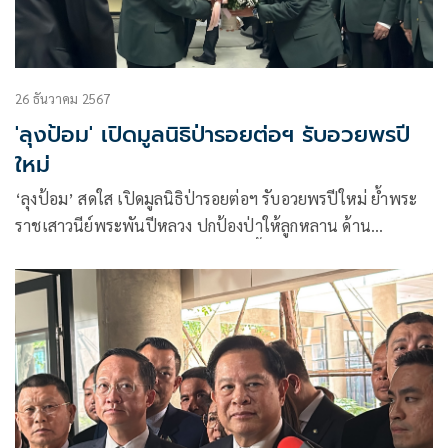
26 ธันวาคม 2567
'ลุงป้อม' เปิดมูลนิธิป่ารอยต่อฯ รับอวยพรปี
ใหม่
‘ลุงป้อม’ สดใส เปิดมูลนิธิป่ารอยต่อฯ รับอวยพรปีใหม่ ย้ำพระ
ราชเสาวนีย์พระพันปีหลวง ปกป้องป่าให้ลูกหลาน ด้าน
ผบ.เหล่าทัพ ทยอยอวยพร 3 ป. วานนี้