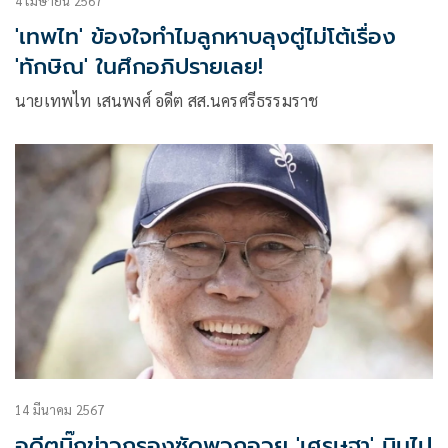
4 เมษายน 2567
'เทพไท' ข้องใจทำไมลูกหาบลุงตู่ไม่โต้เรื่อง
'ทักษิณ' ในศึกอภิปรายเลย!
นายเทพไท เสนพงศ์ อดีต สส.นครศรีธรรมราช
14 มีนาคม 2567
อดีตบิ๊กข่าวกรองซัดพวกอวย 'เศรษฐา' บินไป