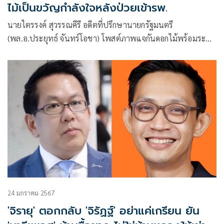
ไม้เป็นขวัญกำลังใจหลังป่วยเข้ารพ.
นายไตรรงค์ สุวรรณคีรี อดีตที่ปรึกษานายกรัฐมนตรี
(พล.อ.ประยุทธ์ จันทร์โอชา) โพสต์ภาพแจกันดอกไม้พร้อมระบุ
ข้อความผ่านเฟซบุ๊กว่า ไม่นึกไม่ฝันว่า พล.อ.ประยุทธ์ จันทร
โอชา ซึ่งเป็นคนที่ผมรักและนับถือ เพราะท่านเป็นคนดี ไม่มี
เรื่องฉ้อราษฎร์บังหลวง
24 มกราคม 2567
'จิรายุ' ตอกกลับ 'จิรัฏฐ์' อย่าแค่เกรียน ยัน