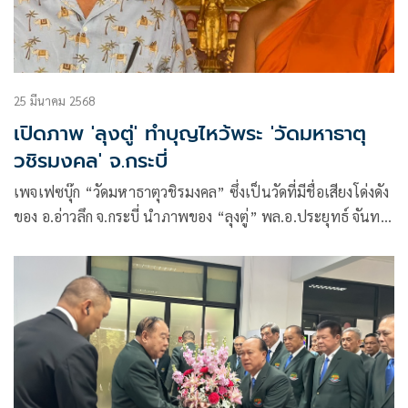
25 มีนาคม 2568
เปิดภาพ 'ลุงตู่' ทำบุญไหว้พระ 'วัดมหาธาตุ
วชิรมงคล' จ.กระบี่
เพจเฟซบุ๊ก “วัดมหาธาตุวชิรมงคล” ซึ่งเป็นวัดที่มีชื่อเสียงโด่งดัง
ของ อ.อ่าวลึก จ.กระบี่ นำภาพของ “ลุงตู่” พล.อ.ประยุทธ์ จันทร์
โอชา องคมนตรี อดีตนายกรัฐมนตรี มาโพสต์ลงบนเพจ