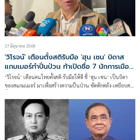
27 มิถุนายน 2568
'วิโรจน์' เตือนตั้งสติรับมือ 'ฮุน เซน' บิดาส
แกมเมอร์ทำปั่นป่วน ท้าเปิดชื่อ 7 นักการเมือง
ไทยฟอกเงิน
‘วิโรจน์’ เตือนคนไทยตั้งสติ-รับมือให้ดี ชี้ ‘ฮุน เซน’ เป็นบิดา
ของสแกมเมอร์ มาเพื่อสร้างความปั่นป่วน ซัดหักหลัง-เหยียบศพ
ขึ้นไปมีอำนาจเท่าไหร่ จะมีคลิปหรือไม่มีก็บอกว่ามีไว้ก่อน เพราะ
เป็นตัวพ่ออาชญากรรมทางไซเบอร์ ท้าเปิดชื่อ 7 นักการเมือง
ไทยฟอกเงิน เชื่อ ‘อิ๊งค์’ รู้แต่ไม่จัดการ ย้อนถามเป็นคนรอบตัว
หรือไม่ ฉะ ‘มาริษ’ เงียบเกินไป ควรเปลี่ยนตัวเอาคนที่เก่ง-ทัน
เกมกว่านี้