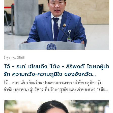
1 ตุลาคม 2568
'โจ้ - ธนา' เขียนถึง 'โต้ง - สิริพงศ์' โฆษกผู้น่า
รัก ความหวัง-ความภูมิใจ ของจังหวัด
ศรีสะเกษ
โจ้ – ธนา เธียรอัจฉริยะ ประธานกรรมการ บริษัท บลูบิค กรุ๊ป
จำกัด (มหาชน) ผู้บริหาร ที่ปรึกษาธุรกิจ และเจ้าของเพจ “เขียน
ไว้ให้เธอ” เขียนถึง โต้ง – สิริพงศ์ อังคสกุลเกียรติ โฆษกประจำ
สำนักนายกรัฐมนตรี คนใหม่ ในหัวข้อ “โฆษกผู้น่ารัก” มีเนื้อหา
ดังนี้