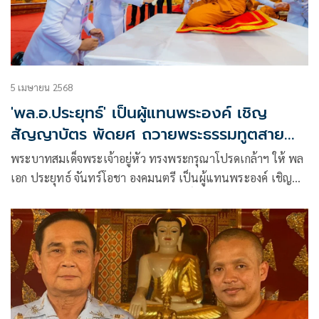
5 เมษายน 2568
'พล.อ.ประยุทธ์' เป็นผู้แทนพระองค์ เชิญ
สัญญาบัตร พัดยศ ถวายพระธรรมทูตสาย
อินเดีย-เนปาล
พระบาทสมเด็จพระเจ้าอยู่หัว ทรงพระกรุณาโปรดเกล้าฯ ให้ พล
เอก ประยุทธ์ จันทร์โอชา องคมนตรี เป็นผู้แทนพระองค์ เชิญ
หิรัญบัฏ พัดยศ เครื่องประกอบสมณศักดิ์ พระราชาคณะเจ้าคณะ
รอง ถวายแด่