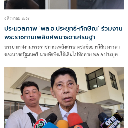
6 สิงหาคม 2567
ประมวลภาพ 'พล.อ.ประยุทธ์-ทักษิณ' ร่วมงาน
พระราชทานเพลิงศพมารดาเศรษฐา
บรรยากาศงานพระราชทานเพลิงศพนางชดช้อย ทวีสิน มารดา
ของนายกรัฐมนตรี นายทักษิณได้เดินไปทักทาย พล.อ.ประยุทธ์
ทำให้ทั้งคู่ได้ยกมือไหว้ทักทาย และพูดคุยกันเล็กน้อย