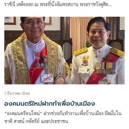
ราชินี เสด็จออก ณ พระที่นั่งอัมพรสถาน พระราชวังดุสิต
พระราชทานพระบรมราชวโรกาสให้ พลเอก สุรยุทธ์ จุลานนท์
ประธานองคมนตรี นำ พลเอก ประยุทธ์ จันทร์โอชา องคมนตรี
1 ธันวาคม 2566
องคมนตรีใหม่ฝากทำเพื่อบ้านเมือง
“องคมนตรีคนใหม่” ฝากช่วยกันทำงานเพื่อบ้านเมือง ยึดมั่นใน
ชาติ ศาสน์ กษัตริย์ และประชาชน