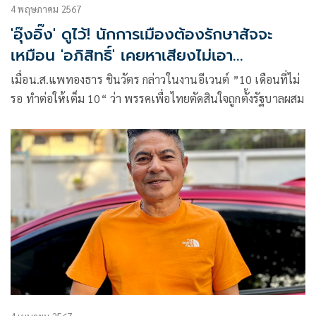
4 พฤษภาคม 2567
'อุ๊งอิ๊ง' ดูไว้! นักการเมืองต้องรักษาสัจจะ
เหมือน 'อภิสิทธิ์' เคยหาเสียงไม่เอา
พล.อ.ประยุทธ์
เมื่อน.ส.แพทองธาร ชินวัตร กล่าวในงานอีเวนต์ ”10 เดือนที่ไม่
รอ ทำต่อให้เต็ม 10“ ว่า พรรคเพื่อไทยตัดสินใจถูกตั้งรัฐบาลผสม