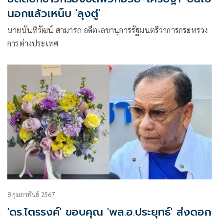
นอกแล้วเหน็บ 'ลุงตู่'
นายนันทิวัฒน์ สามารถ อดีตเลขานุการรัฐมนตรีว่าการกระทรวง
การต่างประเทศ
8 กุมภาพันธ์ 2567
'ดร.ไตรรงค์' ขอบคุณ 'พล.อ.ประยุทธ์' ส่งดอก