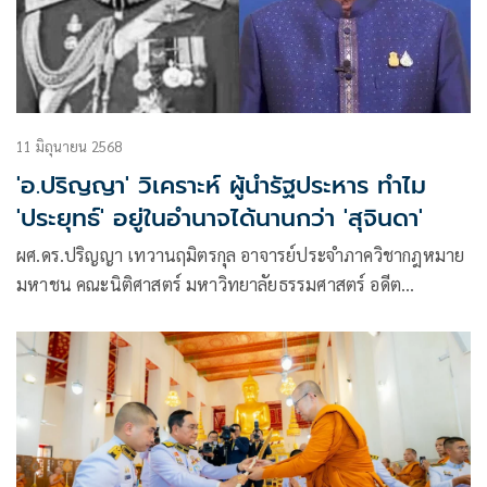
11 มิถุนายน 2568
'อ.ปริญญา' วิเคราะห์ ผู้นำรัฐประหาร ทำไม
'ประยุทธ์' อยู่ในอำนาจได้นานกว่า 'สุจินดา'
ผศ.ดร.ปริญญา เทวานฤมิตรกุล อาจารย์ประจำภาควิชากฎหมาย
มหาชน คณะนิติศาสตร์ มหาวิทยาลัยธรรมศาสตร์ อดีต
เลขาธิการสหพันธ์นิสิตนักศึกษาแห่งประเทศไทย (สนนท.)
พ.ศ.2535 โพสต์เฟซบุ๊ก หัวข้อ ทำไมพลเอกประยุทธ์อยู่ใน
อำนาจได้นานกว่าพลเอกสุจินดา มีเนื้อหาดังนี้