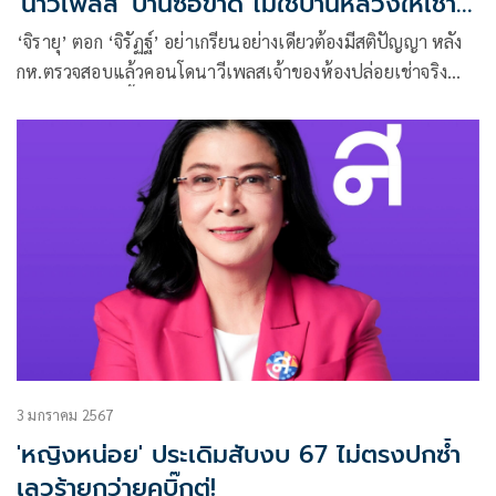
'นาวีเพลส' บ้านซื้อขาด ไม่ใช่บ้านหลวงให้เช่า
ได้
‘จิรายุ’ ตอก ‘จิรัฏฐ์’ อย่าเกรียนอย่างเดียวต้องมีสติปัญญา หลัง
กห.ตรวจสอบแล้วคอนโดนาวีเพลสเจ้าของห้องปล่อยเช่าจริง
เพราะบ้านเขาซื้อขาดไม่ใช่บ้านหลวง ส่วนดราม่าไหว้ ‘ลุงตู่’
ครูบาอาจารย์พ่อแม่สั่งสอนให้มีสัมมาคารวะเจอผู้ใหญ่คนไหนก็
ต้องไหว้ เว้นอย่างเดียวเสาไฟฟ้า
3 มกราคม 2567
'หญิงหน่อย' ประเดิมสับงบ 67 ไม่ตรงปกซ้ำ
เลวร้ายกว่ายุคบิ๊กตู่!