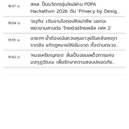
สคส. ปั้นนวัตกรรุ่นใหม่ผ่าน PDPA
16:37 น.
Hackathon 2026 ดัน ‘Privacy by Design
for all’ สู่โซลูชันคุ้มครองข้อมูลส่วนบุคคลที่
'อนุทิน' เดินงานโอทอปศิลปาชีพ บอกจะ
16:04 น.
ใช้ได้จริง
พยายามสานต่อ 'ไทยช่วยไทยพลัส เฟส 2'
นายกฯ ย้ำต้องเน้นควบคุมอาวุธปืนหลังเหตุก
15:55 น.
ราดยิง แก้กฎหมายให้เข้มงวด ตั้งด่านตรวจ
เพิ่ม
'หมอเหรียญทอง' ลั่นเป็นจอมเผด็จการแห่ง
15:42 น.
มงกุฎวัฒนะ เพื่อรักษาความสงบปลอดภัย
ภายในรพ.