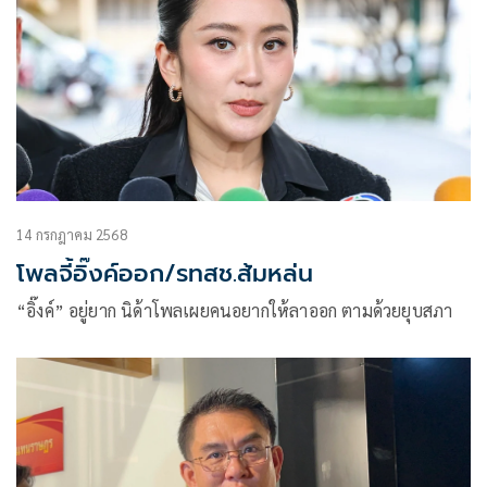
14 กรกฎาคม 2568
โพลจี้อิ๊งค์ออก/รทสช.ส้มหล่น
“อิ๊งค์” อยู่ยาก นิด้าโพลเผยคนอยากให้ลาออก ตามด้วยยุบสภา