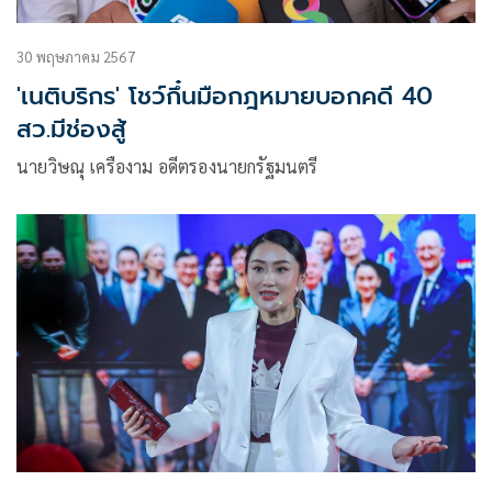
30 พฤษภาคม 2567
'เนติบริกร' โชว์กึ๋นมือกฎหมายบอกคดี 40
สว.มีช่องสู้
นายวิษณุ เครืองาม อดีตรองนายกรัฐมนตรี