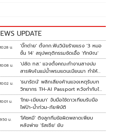
EWS UPDATE
'บิ๊กต่าย' ตั้งกก.ฟันวินัยร้ายแรง '3 หมอ
10:28 น.
ชั้น 14' สรุปพฤติกรรมชัดเอื้อ 'ทักษิณ'
'ปลัด ทส.' แจงตั้งคณะทำงานสางปม
10:08 น.
สารพิษในแม่น้ำพรมแดนเมียนมา ทำให้
แก้ปัญหารวดเร็ว
'ธนารัตน์' พลิกเสียงค้านแจงเหตุรับบท
10:02 น.
วิทยากร TH-AI Passport หวังกำกับใช้
งบเหมาะสม ชูจุดเด่นคนไทยได้ใช้ AI
'ไทย-เมียนมา' จับมือใช้ดาวเทียมรับมือ
10:01 น.
ระดับโปร ลดเหลื่อมล้ำทางเทคโนโลยี
ไฟป่า-น้ำท่วม-ภัยพิบัติ
เซฟงบไปกว่า900ล้าน เชื่อหากใช้เต็มที่
'โค้ชหมี' ติงลูกทีมข้อผิดพลาดเพียบ
เอกชนขาดทุนย่อยยับ
9:50 น.
หลังพ่าย 'รัสเซีย' ยับ