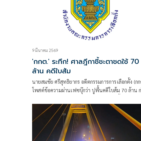
9 มีนาคม 2569
'กกต.' ระทึก! ศาลฎีกาชี้ชะตาชดใช้ 70
ล้าน คดีใบส้ม
นายสมชัย ศรีสุทธิยากร อดีตกรรมการการเลือกตั้ง (กก
โพสต์ข้อความผ่านเฟซบุ๊กว่า ปูพื้นคดีใบส้ม 70 ล้าน 
ถึงวันอ่านคำพิพากษาของศาลฎีกาวันพรุ่งนี้