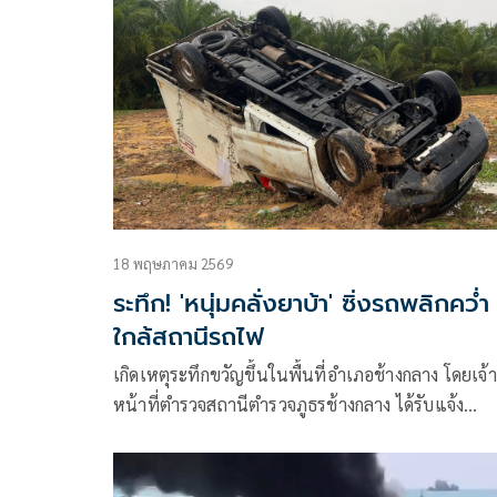
เหตุ
18 พฤษภาคม 2569
ระทึก! 'หนุ่มคลั่งยาบ้า' ซิ่งรถพลิกคว่ำ
ใกล้สถานีรถไฟ
เกิดเหตุระทึกขวัญขึ้นในพื้นที่อำเภอช้างกลาง โดยเจ้า
หน้าที่ตำรวจสถานีตำรวจภูธรช้างกลาง ได้รับแจ้ง
อุบัติเหตุรถยนต์พลิกคว่ำบริเวณใกล้เคียงสถานีรถไฟห
ช้าง