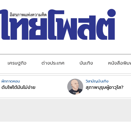
เศรษฐกิจ
ต่างประเทศ
บันเทิง
หนังสือพิม
ผักกาดหอม
วิสามัญบันเทิง
ดับไฟใต้มันไม่ง่าย
สุภาพบุรุษผู้อาวุโส?