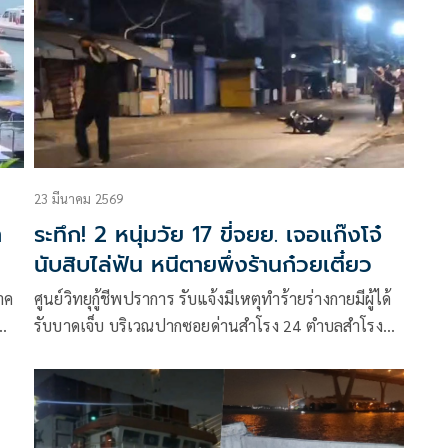
23 มีนาคม 2569
ำ
ระทึก! 2 หนุ่มวัย 17 ขี่จยย. เจอแก๊งโจ๋
นับสิบไล่ฟัน หนีตายพึ่งร้านก๋วยเตี๋ยว
าค
ศูนย์วิทยุกู้ชีพปราการ รับแจ้งมีเหตุทำร้ายร่างกายมีผู้ได้
รับบาดเจ็บ บริเวณปากซอยด่านสำโรง 24 ตำบลสำโรง
ู่
เหนือ อำเภอเมือง จังหวัดสมุทรปราการ