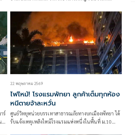
นตก
อุบัติเหตุ บริเวณหน้าวัดศรีใคร ถนนชยางกูร 4 เลน
(อำนาจเจริญ – มุกดาหาร) บ้านนาไร่ใหญ่
22 พฤษภาคม 2569
ไฟไหม้! โรงแรมพัทยา ลูกค้าเต็มทุกห้อง
หนีตายจ้าละหวั่น
าร์
ศูนย์วิทยุหน่วยบรรเทาสาธารณภัยทางบกเมืองพัทยา ได้
น
รับแจ้งเหตุเพลิงไหม้โรงแรมแห่งหนึ่งในพื้นที่ ม.10
ิด
ค.หนองปรือ อ.บางละมุง จ.ชลบุรี