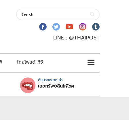
LINE : @THAIPOST
พ์
ไทยโพสต์ ทีวี
คันปากอยากเล่า
เลขทรัพย์สินให้โชค