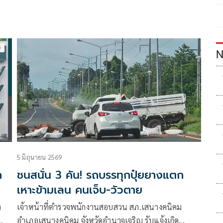
N
5 มิถุนายน 2569
ก
ชนสนั่น 3 คัน! รถบรรทุกปุ๋ยยางแตก
เหาะข้ามเลน คนเจ็บ-วัวตาย
า
เจ้าหน้าที่ตำรวจพนักงานสอบสวน สภ.เสนางคนิคม
อำเภอเสนางคนิคม จังหวัดอำนาจเจริญ รับแจ้งเกิด