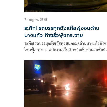
7 กรกฎาคม 2568
ระทึก! รถบรรทุกถังแก๊สพุ่งชนด่าน
บางแก้ว ก๊าซรั่วฟุ้งกระจาย
ระทึก! รถบรรทุกถังแก๊สพุ่งชนตอม่อด่านบางแก้ว ก๊าซร
ไหลฟุ้งกระจาย พนักงานเก็บเงินหวิดดับ ส่วนคนขับติ
ซากรถกลิ่นเหล้าคละคลุ้ง