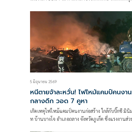
แผ่นดินไหว ขนาด 6.0 บริเวณหมู่เกาะริวกิวทางตะวั
เฉียงใต้ของประเทศญี่ปุ่น
5 มิถุนายน 2569
หนีตายจ้าละหวั่น! ไฟไหม้แคมป์คนงาน
กลางดึก วอด 7 คูหา
เกิดเหตุไฟไหม้แคมป์คนงานก่อสร้าง ใกล้กับบิ๊กซี มินิม
ท บ้านบางโจ อำเภอถลาง จังหวัดภูเก็ต ซึ่งแรงงานส่ว
ใหญ่เป็นชาวเมียนมา ต่างพากันอพยพออกมาจากที่เก