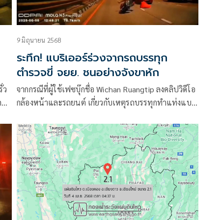
9 มิถุนายน 2568
ระทึก! แบริเออร์ร่วงจากรถบรรทุก
ตำรวจขี่ จยย. ชนอย่างจังขาหัก
ั่ว
จากกรณีที่ผู้ใช้เฟซบุ๊กชื่อ Wichan Ruangtip ลงคลิปวิดีโอ
ดคา
กล้องหน้าและรถยนต์ เกี่ยวกับเหตุรถบรรทุกทำแท่งแบริ
เออร์พลาสติกหล่นกลางถนนศรีนครินทร์ ขามุ่งหน้าแยก
ศรีเทพา