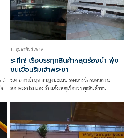
13 กุมภาพันธ์ 2569
ระทึก! เรือบรรทุกสินค้าหลุดร่องน้ำ พุ่ง
ชนเขื่อนริมเจ้าพระยา
ต.)
ร.ต.อ.กรณ์กฤต กาญจนะเสน รองสารวัตรสอบสวน
ก่อน
สภ.พระประแดง รับแจ้งเหตุเรือบรรทุกสินค้าชน
ทรัพย์สินของทางราชการ บริเวณลานคนเมือง
นครเขื่อนขันธ์