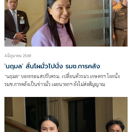
4 มิถุนายน 2568
'นฤมล' ลั่นโผมั่วไปนั่ง รมช.การคลัง
‘นฤมล’ บอกกระแสปรับครม. เปลี่ยนตัวรมว.เกษตรฯ โยกนั่ง
รมช.การคลังเป็นข่าวมั่ว เผยนายกฯ ยังไม่ส่งสัญญาณ