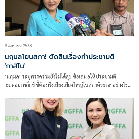
9 เมษายน 2568
นฤมลโยนสภา! ตัดสินเรื่องทำประชามติ
'กาสิโน'
‘นฤมล’ ระบุพรรคร่วมยังไม่ได้คุย ข้อเสนอให้ประชามติ
กม.คอมเพล็กซ์ ชี้ต้องฟังเสียงเสียงใหญ่ในสภาด้วยเอาอย่างไร
ยัน รบ.รับฟังเสียงทักท้วง ไม่อยากให้ม็อบบานปลาย