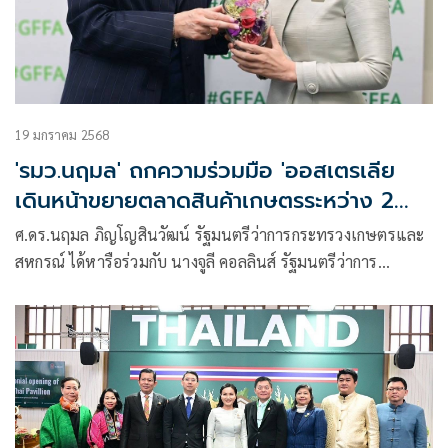
19 มกราคม 2568
'รมว.นฤมล' ถกความร่วมมือ 'ออสเตรเลีย
เดินหน้าขยายตลาดสินค้าเกษตรระหว่าง 2
ประเทศ พร้อมผลักดันการส่งออกเป็ดปรุงสุก
ศ.ดร.นฤมล ภิญโญสินวัฒน์ รัฐมนตรีว่าการกระทรวงเกษตรและ
ของไทย
สหกรณ์ ได้หารือร่วมกับ นางจูลี คอลลินส์ รัฐมนตรีว่าการ
กระทรวงเกษตร ประมง และป่าไม้ และ รัฐมนตรีว่าการกระทรวง
ธุรกิจขนาดเล็กแห่งเครือรัฐออสเตรเลีย ณ สหพันธ์สาธารณรัฐ
เยอรมนี