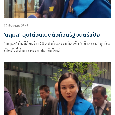
12 ธันวาคม 2567
'นฤมล' อุบไต๋วันเปิดตัวก๊วนรัฐมนตรีแป้ง
‘นฤมล’ ยินดีต้อนรับ 20 สส.ก๊วนธรรมนัสเข้า ‘กล้าธรรม’ อุบวัน
เปิดตัวที่ทำการพรรค-สมาชิกใหม่