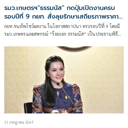
รมว.เกษตรฯ“ธรรมนัส” กดปุ่มเปิดงานครบ
รอบปีที่ 9 กยท. สั่งลุยรักษาเสถียรภาพราคา
พร้อมปราบพ่อค้ากดราคารับซื้อ –การลักลอบ
กยท.ขนทัพโชว์ผลงาน ในโอกาสสถาปนา ครบรอบปีที่ 9 โดยมี
นำเข้ายางผิดกฎหมายอย่างเด็ดขาด
รมว.เกษตรและสหกรณ์ “ร้อยเอก ธรรมนัส” เป็นประธานพิธี
เปิดงาน
11 กรกฎาคม 2567