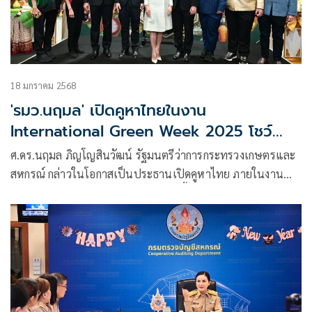
18 มกราคม 2568
'รมว.นฤมล' เปิดคูหาไทยในงาน
International Green Week 2025 โชว์
ความเป็นเลิศของสินค้าเกษตรไทย ชู 'ผำ' ใน
ศ.ดร.นฤมล ภิญโญสินวัฒน์ รัฐมนตรีว่าการกระทรวงเกษตรและ
เมนูบะหมี่กึ่งสำเร็จรูป ดันเป็นซูเปอร์ฟู้ดของ
สหกรณ์ กล่าวในโอกาสเป็นประธานเปิดคูหาไทย ภายในงาน
โลก
International Green Week 2025 จัดขึ้นภายใต้ธีม “Agri-
future: From Tradition to Sustainability”ณ Messe Berlin
กรุงเบอร์ลิน สหพันธ์สาธารณรัฐเยอรมนี