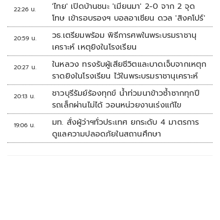
'ไทย' เปิดบ้านชนะ 'เมียนมา' 2-0 จาก 2 จุด
22:26 น.
โทษ เข้ารอบรองฯ บอลอาเซียน ดวล 'สิงคโปร์'
วธ.เตรียมพร้อม พิธีการศพในพระบรมราชานุ
20:59 น.
เคราะห์ เหตุยิงในโรงเรียน
ในหลวง ทรงรับผู้เสียชีวิตและบาดเจ็บจากเหตุก
20:27 น.
ราดยิงในโรงเรียน ไว้ในพระบรมราชานุเคราะห์
ชาวบุรีรัมย์ร้องทุกข์ น้ำท่วมนาข้าวซ้ำซากทุกปี
20:13 น.
รถเล็กผ่านไม่ได้ วอนหน่วยงานเร่งแก้ไข
มท. สั่งผู้ว่าฯทั่วประเทศ ยกระดับ 4 มาตรการ
19:06 น.
ดูแลความปลอดภัยในสถานศึกษา