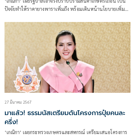
‘เกณิกา’ เผยรัฐบาลเอาจริงปราบปรามสินค้าเกษตรเถื่อน เป็น
ปัจจัยทำให้ราคายางพาราเพิ่มถึง พร้อมเดินหน้านโยบายเพิ่ม
รายได้ให้เกษตรกร 3 เท่าภายใน 4 ปี
27 มีนาคม 2567
มาแล้ว! ธรรมนัสเตรียมดันโครงการปุ๋ยคนละ
ครึ่ง!
‘เกณิกา’ เผยกระทรวงเกษตรและสหกรณ์ เตรียมเสนอโครงการ