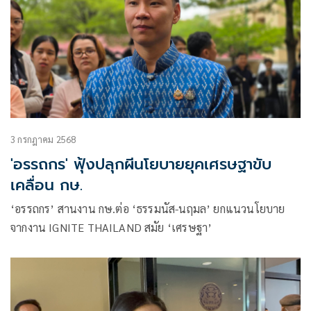
3 กรกฎาคม 2568
'อรรถกร' ฟุ้งปลุกผีนโยบายยุคเศรษฐาขับ
เคลื่อน กษ.
‘อรรถกร’ สานงาน กษ.ต่อ ‘ธรรมนัส-นฤมล’ ยกแนวนโยบาย
จากงาน IGNITE THAILAND สมัย ‘เศรษฐา’