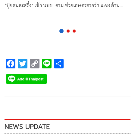
‘ปุ๋ยคนละครึ่ง’ เข้า นบข.-ครม.ช่วยเกษตรกรกว่า 4.68 ล้าน
ครอบครัว ใช้ปุ๋ยคุณภาพราคาถูกลดต้นทุน
F
T
C
Li
S
ac
wi
o
n
h
e
tt
p
e
ar
b
er
y
e
o
Li
o
n
k
k
NEWS UPDATE