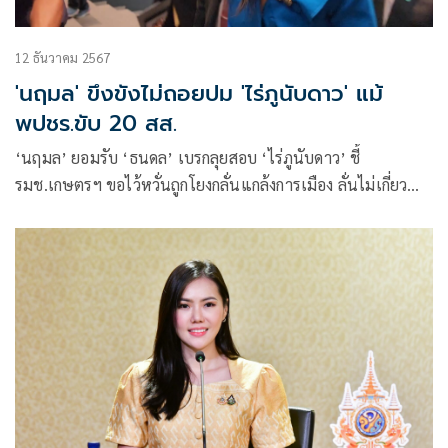
12 ธันวาคม 2567
'นฤมล' ขึงขังไม่ถอยปม 'ไร่ภูนับดาว' แม้
พปชร.ขับ 20 สส.
‘นฤมล’ ยอมรับ ‘ธนดล’ เบรกลุยสอบ ‘ไร่ภูนับดาว’ ชี้
รมช.เกษตรฯ ขอไว้หวั่นถูกโยงกลั่นแกล้งการเมือง ลั่นไม่เกี่ยว
พปชร.ยอมขับ 20 สส.ก๊วนธรรมนัส ยันไม่ใส่เกียร์ถอย